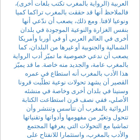
العربية (الرواية بالمغرب تكتب بلغات أخرى)،
فالملاحظ أنها قد حققت بالمغرب تراكما كميا
ونوعيا لافتا. ومع ذلك، يصعب أن ندّعي أنها
بنفس الغزارة والنوعية الموجودة في بلدان
أخرى في العالم العربي أو في أوربا وأمريكا
الشمالية والجنوبية أو غيرها من البلدان، كما
يصعب أن ندعي خصوصية ما تميّز أدب الرواية
بالمغرب عامة، والجديد منه خاصة. ما قد يميّز
هذا الأدب بالمغرب أنه استطاع في عمره
القصير أن يشهد تحولات نوعية تطلّبت قرونا
وسنينا في بلدان أخرى وخاصة في منشئه
الأصلي، ففي نصف قرن استطاعت الكتابة
الروائية بالمغرب أن تتأسس وتنتشر وأن
تتحول وتغيّر من مفهومها وأدواتها وتقنياتها
تماشيا مع التحولات التي يعرفها المجتمع
والأدب بالمغرب، واستثمارا للانفتاح على