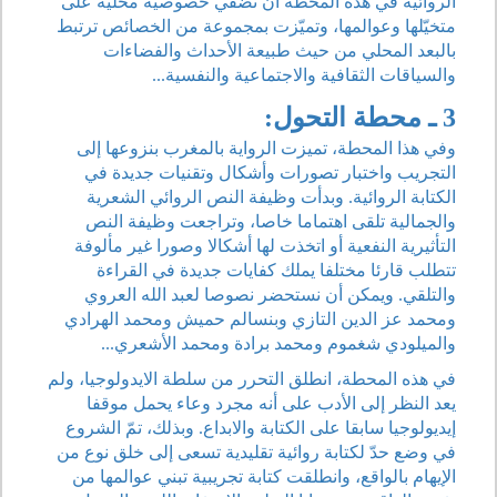
الروائية في هذه المحطة أن تضفي خصوصية محلية على
متخيّلها وعوالمها، وتميّزت بمجموعة من الخصائص ترتبط
بالبعد المحلي من حيث طبيعة الأحداث والفضاءات
والسياقات الثقافية والاجتماعية والنفسية...
3 ـ محطة التحول:
وفي هذا المحطة، تميزت الرواية بالمغرب بنزوعها إلى
التجريب واختبار تصورات وأشكال وتقنيات جديدة في
الكتابة الروائية. وبدأت وظيفة النص الروائي الشعرية
والجمالية تلقى اهتماما خاصا، وتراجعت وظيفة النص
التأثيرية النفعية أو اتخذت لها أشكالا وصورا غير مألوفة
تتطلب قارئا مختلفا يملك كفايات جديدة في القراءة
والتلقي. ويمكن أن نستحضر نصوصا لعبد الله العروي
ومحمد عز الدين التازي وبنسالم حميش ومحمد الهرادي
والميلودي شغموم ومحمد برادة ومحمد الأشعري...
في هذه المحطة، انطلق التحرر من سلطة الايدولوجيا، ولم
يعد النظر إلى الأدب على أنه مجرد وعاء يحمل موقفا
إيديولوجيا سابقا على الكتابة والابداع. وبذلك، تمّ الشروع
في وضع حدّ لكتابة روائية تقليدية تسعى إلى خلق نوع من
الإيهام بالواقع، وانطلقت كتابة تجريبية تبني عوالمها من