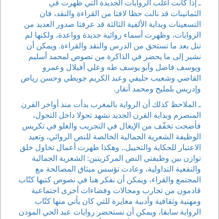
ـ إذا كانت أغلب الروايات الجديدة التي ظهرت في
الثمانينات قد نالت حظا لافتا من القراءة والنقد، فان
التسعينات وبداية الألفية الثالثة قد عرفتا صدور العديد من
الروايات، وظهرت أسماء روائية جديدة وواعدة، ولكنها لم
تنل بعد ما تستحق من الدرس والنقد والقراءة. ويمكن أن
نشير إلى ما يحضر في الذاكرة من نصوص لمحمد أسليم
ويوسف فاضل وأبو يوسف طه وعلي أفيلال وعمرو
القاضي وشعيب حليفي وعبد الكريم جويطي وحسن رياض
وإدريس بلمليح ومحمد أنقار.
ـ الملاحظ كذلك أن الرواية بالمغرب بدأت منذ أواخر القرن
المنصرم وبداية القرن الجديد تشهد تحولا داخل التحول،
فأضحت تخفّف من الإيغال في التجريب والغلو في تكريس
الوظيفة الشعرية الجمالية الخالصة للنص الروائي، وتعيد
الاعتبار للحكاية والتخييل.. وهكذا ظهرت أعمال تحاول خلق
توازن بين وظيفتي النص المركزيتين: الشعرية الجمالية
والنفعية التداولية، وعادت تؤسس ميثاق المصالحة مع
المجتمع والقراء، ويمكن أن نفكر هنا في نصوص كتبها كتّاب
قادمون من تجارب ومجالات وفضاءات أخرى اجتماعية
ومهنية وثقافية وأدبية مغايرة للتي كان يأتي منها كتّاب
الرواية سابقا، ويمكن أن نستحضر روايات عبد الحي المودن