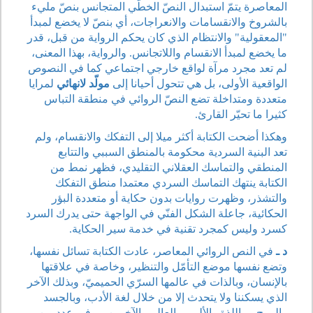
المعاصرة يتمّ استبدال النصّ الخطّي المتجانس بنصّ مليء
بالشروخ والانقسامات والانعراجات، أي بنصّ لا يخضع لمبدأ
"المعقولية" والانتظام الذي كان يحكم الرواية من قبل، قدر
ما يخضع لمبدأ الانقسام واللاتجانس. والرواية، بهذا المعنى،
لم تعد مجرد مرآة لواقع خارجي اجتماعي كما في النصوص
الواقعية الأولى، بل هي تتحول أحيانا إلى
مولّد لانهائي
لمرايا
متعددة ومتداخلة تضع النصّ الروائي في منطقة التباس
كثيرا ما تحيّر القارئ.
وهكذا أضحت الكتابة أكثر ميلا إلى التفكك والانقسام، ولم
تعد البنية السردية محكومة بالمنطق السببي والتتابع
المنطقي والتماسك العقلاني التقليدي، فظهر نمط من
الكتابة ينتهك التماسك السردي معتمدا منطق التفكك
والتشذر، وظهرت روايات بدون حكاية أو متعددة البؤر
الحكائية، جاعلة الشكل الفنّي في الواجهة حتى يدرك السرد
كسرد وليس كمجرد تقنية في خدمة سير الحكاية.
د ـ
في النص الروائي المعاصر، عادت الكتابة تسائل نفسها،
وتضع نفسها موضع التأمّل والتنظير، وخاصة في علاقتها
بالإنسان، وبالذات في عالمها السرّي الحميميّ، وبذلك الآخر
الذي يسكننا ولا يتحدث إلا من خلال لغة الأدب، وبالجسد
والروح، وباللذة والألم، وبالعالم والآخرين... وفي عدد من