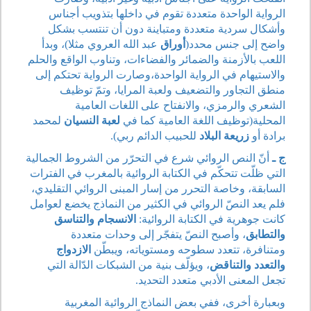
الرواية الواحدة متعددة تقوم في داخلها بتذويب أجناس
وأشكال سردية متعددة ومتباينة دون أن تنتسب بشكل
واضح إلى جنس محدد(
أوراق
عبد الله العروي مثلا)، وبدأ
اللعب بالأزمنة والضمائر والفضاءات، وتناوب الواقع والحلم
والاستيهام في الرواية الواحدة،وصارت الرواية تحتكم إلى
منطق التجاور والتضعيف ولعبة المرايا، وتمّ توظيف
الشعري والرمزي، والانفتاح على اللغات العامية
المحلية(توظيف اللغة العامية كما في
لعبة النسيان
لمحمد
برادة أو
زريعة البلاد
للحبيب الدائم ربي).
ج ـ
أنّ النص الروائي شرع في التحرّر من الشروط الجمالية
التي ظلّت تتحكّم في الكتابة الروائية بالمغرب في الفترات
السابقة، وخاصة التحرر من إسار المبنى الروائي التقليدي،
فلم يعد النصّ الروائي في الكثير من النماذج يخضع لعوامل
كانت جوهرية في الكتابة الروائية:
الانسجام والتناسق
والتطابق
، وأصبح النصّ يتفجّر إلى وحدات متعددة
ومتنافرة، تتعدد سطوحه ومستوياته، ويبطّن
الازدواج
والتعدد والتناقض
، ويؤلّف بنية من الشبكات الدّالة التي
تجعل المعنى الأدبي متعدد التحديد.
وبعبارة أخرى، ففي بعض النماذج الروائية المغربية