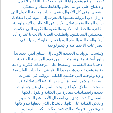
تفجير الواقع وتعدد زايا النظر والاحتفاء باللغة والتخييل
والانفتاح على عوالم الحلم والفانطاستيك والمحكي
الشعبي. وفي كل الأحوال، ففي بدايات محطة التحول التي
لا زال أدب الرواية يعيشها بالمغرب إلى اليوم في اعتقادنا،
بدأت المطالبة باستقلال الأدب عن الخطابات الإيديولوجية
القاهرة والخطابات الأدبية والنقدية والفكرية التي حكمت
المحطتين السابقتين، وانطلقت العناية بالأدب باعتباره أدبا
أولا، والمطالبة بالنظر إليه باعتباره غاية لا وسيلة في
الصراعات الاجتماعية والإيديولوجية.
وتنتسب الروايات الجديدة الأولى إلى سياق أدبي جديد بدأ
يبلور أسئلة مغايرة، متحررا من قيود المدرسة الواقعية
الاجتماعية التقليدية، ومنفتحا على مرجعيات فكرية وأدبية
وفنية ونقدية جديدة، ومعيدا النظر في الخلفيات الفلسفية
والإيديولوجية التي حكمت الكتابة الروائية في الفترات
السابقة. والأمر المفارق أن هذه النزعة الاستقلالية قد
سمحت بانطلاق الإبداع والبحث المتواصل عن جماليات
جديدة واقتصاديات مغايرة في الكتابة والقول، لكنها
بالمقابل كادت تؤدي إلى انفصال الأدب عن المجتمع،
وانغلاق الكتابة على ذاتها، بالشكل الذي يجعلها تبدو كأنها
شيء غير نافع ولا صالح، فقد ضحّت الكتابة الروائية