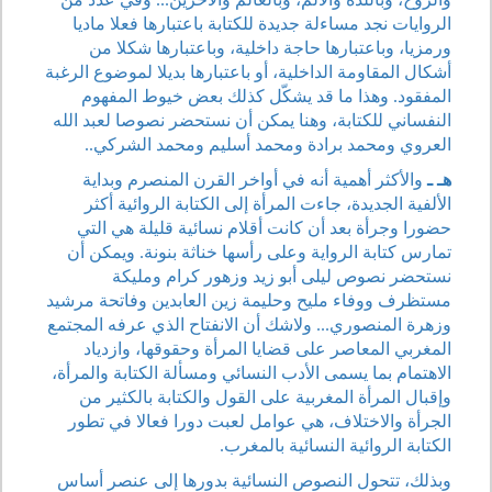
الروايات نجد مساءلة جديدة للكتابة باعتبارها فعلا ماديا
ورمزيا، وباعتبارها حاجة داخلية، وباعتبارها شكلا من
أشكال المقاومة الداخلية، أو باعتبارها بديلا لموضوع الرغبة
المفقود. وهذا ما قد يشكّل كذلك بعض خيوط المفهوم
النفساني للكتابة، وهنا يمكن أن نستحضر نصوصا لعبد الله
العروي ومحمد برادة ومحمد أسليم ومحمد الشركي..
هـ ـ
والأكثر أهمية أنه في أواخر القرن المنصرم وبداية
الألفية الجديدة، جاءت المرأة إلى الكتابة الروائية أكثر
حضورا وجرأة بعد أن كانت أقلام نسائية قليلة هي التي
تمارس كتابة الرواية وعلى رأسها خناثة بنونة. ويمكن أن
نستحضر نصوص ليلى أبو زيد وزهور كرام ومليكة
مستظرف ووفاء مليح وحليمة زين العابدين وفاتحة مرشيد
وزهرة المنصوري... ولاشك أن الانفتاح الذي عرفه المجتمع
المغربي المعاصر على قضايا المرأة وحقوقها، وازدياد
الاهتمام بما يسمى الأدب النسائي ومسألة الكتابة والمرأة،
وإقبال المرأة المغربية على القول والكتابة بالكثير من
الجرأة والاختلاف، هي عوامل لعبت دورا فعالا في تطور
الكتابة الروائية النسائية بالمغرب.
وبذلك، تتحول النصوص النسائية بدورها إلى عنصر أساس