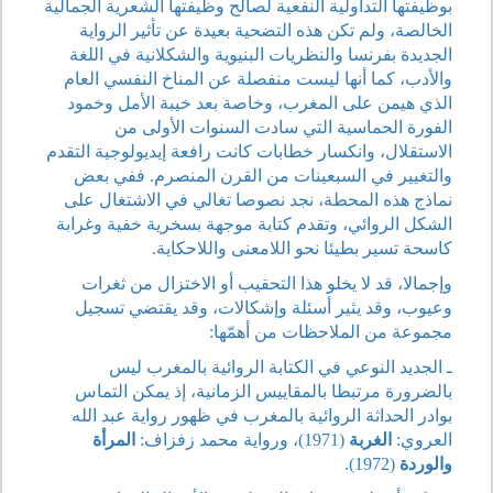
بوظيفتها التداولية النفعية لصالح وظيفتها الشعرية الجمالية
الخالصة، ولم تكن هذه التضحية بعيدة عن تأثير الرواية
الجديدة بفرنسا والنظريات البنيوية والشكلانية في اللغة
والأدب، كما أنها ليست منفصلة عن المناخ النفسي العام
الذي هيمن على المغرب، وخاصة بعد خيبة الأمل وخمود
الفورة الحماسية التي سادت السنوات الأولى من
الاستقلال، وانكسار خطابات كانت رافعة إيديولوجية التقدم
والتغيير في السبعينات من القرن المنصرم. ففي بعض
نماذج هذه المحطة، نجد نصوصا تغالي في الاشتغال على
الشكل الروائي، وتقدم كتابة موجهة بسخرية خفية وغرابة
كاسحة تسير بطيئا نحو اللامعنى واللاحكاية.
وإجمالا، قد لا يخلو هذا التحقيب أو الاختزال من ثغرات
وعيوب، وقد يثير أسئلة وإشكالات، وقد يقتضي تسجيل
مجموعة من الملاحظات من أهمّها:
ـ الجديد النوعي في الكتابة الروائية بالمغرب ليس
بالضرورة مرتبطا بالمقاييس الزمانية، إذ يمكن التماس
بوادر الحداثة الروائية بالمغرب في ظهور رواية عبد الله
العروي:
الغربة
(1971)، ورواية محمد زفزاف:
المرأة
والوردة
(1972).