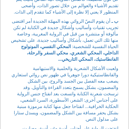
تقديم الأشياء والعوالم من خلال تصور الذات، وأضحى
المنظور لا يعني إلا نظرة إلى الأشياء كما تتقدم إلى الذات.
ب ـ
أن يقوم النصّ الروائي بهذه المهمّة الجديدة أمر اقتضى
تجريب تقنيات وأساليب وأشكال جديدة في الكتابة لم تكن
مألوفة أو منتشرة من قبل في الرواية المغربية، وخاصة
منها تلك التي تعمل، بأشكال وأساليب جديدة، على تشخيص
الحياة النفسية للشخصية:
المحكي النفسي، المونولوج
الداخلي، المحكي الشعري، محكي السفر والرحلة،
الفانطاستيك، المحكي التاريخي...
ولعبت الأشكال الشعرية والحلمية والاستيهامية
والفانطاستيكية دورا جوهريا في ظهور نص روائي استعاري
يصعب معه الفصل بين الجسد والروح، بين الشكل
والمضمون، بشكل يسمح بتعدد القراءة والتأويل. وقد
ترسخت شعرنة الكتابة واتسعت بعد انفتاح جنس الرواية
على أجناس أخرى: الشعر، الأسطورة، السرد الشعبي،
الحكاية الخرافية... انفتاحا جعل منها كتابة مرموزة مبنية
بشكل يحفر مسافة بين الشكل والمضمون، ويسدل ستارا
على مدلول النص.
انفتحت الرواية على أجناس أدبية وغير أدبية، وصارت