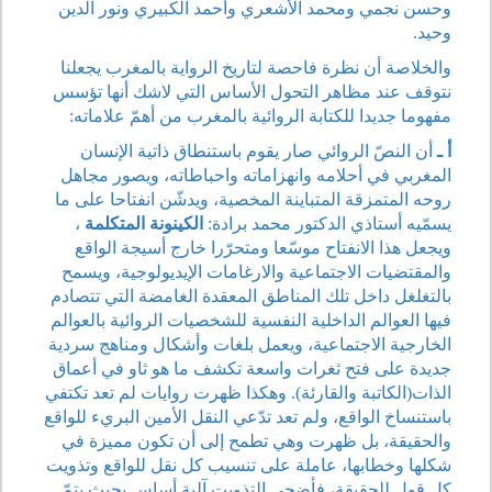
وحسن نجمي ومحمد الأشعري وأحمد الكبيري ونور الدين
وحيد.
والخلاصة أن نظرة فاحصة لتاريخ الرواية بالمغرب يجعلنا
نتوقف عند مظاهر التحول الأساس التي لاشك أنها تؤسس
مفهوما جديدا للكتابة الروائية بالمغرب من أهمّ علاماته:
أ ـ
أن النصّ الروائي صار يقوم باستنطاق ذاتية الإنسان
المغربي في أحلامه وانهزاماته واحباطاته، ويصور مجاهل
روحه المتمزقة المتباينة المخصية، ويدشّن انفتاحا على ما
يسمّيه أستاذي الدكتور محمد برادة:
الكينونة المتكلمة
،
ويجعل هذا الانفتاح موسّعا ومتحرّرا خارج أسيجة الواقع
والمقتضيات الاجتماعية والارغامات الإيديولوجية، ويسمح
بالتغلغل داخل تلك المناطق المعقدة الغامضة التي تتصادم
فيها العوالم الداخلية النفسية للشخصيات الروائية بالعوالم
الخارجية الاجتماعية، ويعمل بلغات وأشكال ومناهج سردية
جديدة على فتح ثغرات واسعة تكشف ما هو ثاو في أعماق
الذات(الكاتبة والقارئة). وهكذا ظهرت روايات لم تعد تكتفي
باستنساخ الواقع، ولم تعد تدّعي النقل الأمين البريء للواقع
والحقيقة، بل ظهرت وهي تطمح إلى أن تكون مميزة في
شكلها وخطابها، عاملة على تنسيب كل نقل للواقع وتذويت
كل قول للحقيقة، فأضحى التذويت آلية أساس بحيث يتمّ