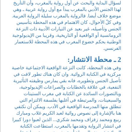
لسؤال البداية والبحث عن أول رواية بالمغرب، وأن التأريخ
لهذا الجنس الأدبي بالمغرب يبدأ مع أول رواية عربية ـ وهي
موضع خلاف أيضا. فالرواية بالمغرب سليلة الرواية العربية.
وفي كلّ الأحوال، كان الاهتمام في هذه المحطة بتأسيس
الجنس وتأصيله، غير بعيد عن التيارات الأدبية ذات النزعة
الرومانسية أو الواقعية أو التاريخية، وقريبا من الإيديولوجية
الوطنية بحكم خضوع المغرب في هذه المحطة للاستعمار
الفرنسي.
2 ـ محطة الانتشار:
وفي هذه المحطة، كانت النزعة الواقعية الاجتماعية خاصية
مركزية في الكتابة الروائية. وان كان هناك تطور لافت في
تأصيل الجنس وتطويره، فانه بقي يمارس وظيفته التأثيرية
النفعية، في علاقة بالخطابات والصراعات الإيديولوجية،
وبالتصورات السائدة عن الكتابة في مغرب الستينات
والسبعينات، والمرتبطة في أغلبها بفلسفة الالتزام التي
تنطلق منها المدرسة الواقعية في الأدب. ويمكن أن نكتفي
هنا بالإشارة إلى نصوص روائية لعبد الكريم غلاب ومبارك
ربيع ومحمد زفزاف ومحمد شكري... الذين لعبوا دورا كبيرا
في انتشار الرواية وتقدمها بالمغرب. استطاعت الكتابة