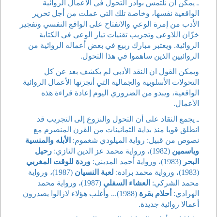
ـ يمكن أن نلتمس بوادر التحول في الأعمال الروائية
الواقعية نفسها، وخاصة تلك التي عملت من أجل تحرير
الأدب من إمرة الوعي والانفتاح على الواقع النفسي وتفجير
خزّان اللاوعي وتجريب تقنيات تيار الوعي في الكتابة
الروائية. ويعتبر مبارك ربيع في بعض أعماله الروائية من
الروائيين الذين ساهموا في هذا التحول.
ويمكن القول ان النقد الأدبي لم يكشف بعد عن كل
التحولات الأسلوبية والجمالية التي أنجزتها الأعمال الروائية
الواقعية، ويبدو من الضروري اليوم إعادة قراءة هذه
الأعمال.
ـ يجمع النقاد على أن التحول والنزوع إلى التجريب قد
انطلق قويا منذ بداية الثمانينات من القرن المنصرم مع
نصوص من قبيل: رواية الميلودي شغموم:
الأبله والمنسية
وياسمين
(1982)، ورواية محمد عز الدين التازي:
رحيل
البحر
(1983)، ورواية أحمد المديني:
وردة للوقت المغربي
(1983)، ورواية محمد برادة:
لعبة النسيان
(1987)، ورواية
محمد الشركي:
العشاء السفلي
(1987)، ورواية محمد
الهرادي:
أحلام بقرة
(1988)... وأغلب هؤلاء لازالوا يصدرون
أعمالا روائية جديدة.