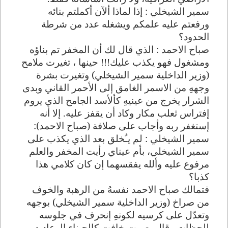
سمير الشيخلي : إذا لماذا ألآن أكملتم بنائه
ورفعتم عليه علمكم ويشغله عدد من شرطة
الحدود؟
صباح الاحمد : الذي قال لك أن المخفر تم بناؤه
ومشغول فهو يكذب عليك!!! حينها ، تغيرت ملامح
(وزير الداخلية سمير الشيخلي) وتغيرت بشرة
وجههِ من الاسمر الغامق إلى الأحمر القاني وبدى
الشرار يخرج من عينيهِ كألأسد الجامح الذي يروم
إفتراس ثعلب مكار وكاد أن يقفز عليه. إلا أنه
إستغفر ربه وأجاب على صلافة (صباح الاحمد):
سمير الشيخلي : لم يـُخلق بعد الذي يكذب على
سمير الشيخلي، بأم عيناي رأيت المخفر والعلم
مرفوع عليه وألله يفقسهما إن كان كلامي هذا
كذبا؟
فتمالك صباح الاحمد نفسهُ من الرهبة والخوف
من صراخ (وزير الداخلية سمير الشيخلي) بوجهه
وتعدّل على كرسيه لكونهِ إنحرف في جلوسه
للحظات وقال بصوت خافت كالجبناء الرعاديد