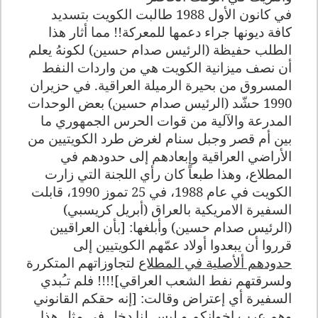
في كانون الأول 1988 طالبت الكويت بتسديد
كافة ديونها جراء دعمها للمعركة!! مما أثار هذا
الطلب حفيظة (الرئيس صدام حسين) لكونهُ يعلم
أن نصف ميزانية الكويت هي من واردات النفط
المسروق من بحيرة الرميلة العراقية. في حزيران
1990 حشّد (الرئيس صدام حسين) بعض الوحدات
المدرعة والآلية من قوات الحرس الجمهوري ما
بين أم قصر وجبل سنام لغرض طرد الكويتيين من
الأراضي العراقية وإبعادهم إلى حدودهم في
المطلاع، وهذا طبعاً كان رأي اللجنة التي زارت
الكويت في عام 1988، في 25 تموز 1990، قابلت
السفيرة الامريكية بالعراق (أبريل كريسبي)
(الرئيس صدام حسين) وأبلغها: [بأن العراقيين
قرروا أن يبعدوا أولاد عمّهم الكويتيين إلى
حدودهم ألأصلية في المطلاع
لتجاوزاتهم المتكررة
ولسرقتهم نفط الشعب العراقي]!!!! فلم تـُبدي
السفيرة أي إعتراض وقالت: [إنه حقكم القانوني
وهم عرب إخوانكم و ليس لنا دخل في مثل هذا