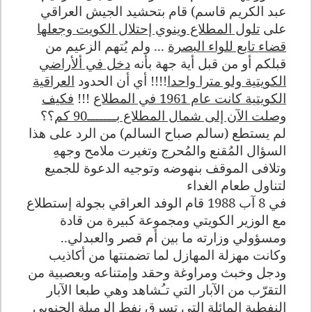
عبد الكريم قاسم) قام بتحشيد الجيش العراقي
على
تلول المطلاع وينوي إحتلال الكويت وجعلها
قضاء تابع للواء البصرة
... ولم يُتهم الزعيم من
قبلكم أو من قبل أية جهة بأنه
دخل في ألأراضي
الكويتية ولو مترا واحدا
!!!! أي أن الحدود
العراقية
الكويتية كانت عام 1961 في المطلاع
!!!
فكيف
وصلت الآن إلى شمال المطلاع بـــــــ90 كم
؟؟
لم يستطع (سالم صباح السالم) من الرد على هذا
السؤال المُقنع والمُحرج وتغيرت ملامح وجههِ
وتلافى الموقف بنهوضه وتوجيه الدعوة للجميع
لتناول طعام الغداء
في 8 آب 1988 قام الوفد العراقي بجولة إستطلاع
مع الوزير الكويتي ومجموعة كبيرة من قادة
ومسؤولي وزارته ما بين أم قصر والعبدلي..
وكانت مهزلة المهازل لما تضمنتها من أكاذيب
ودجل وخبث ومراوغة وحقد وإمتناعه وبعصبية من
التقرّب من الآبار التي تـُشاهد وهي طبعا الآبار
النفطية المائلة التي تسرق نفط الرميلة الجنوبي