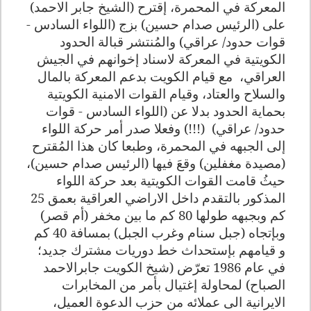
المعركة في المحمرة، إقترح (الشيخ جابر الاحمد)
على (الرئيس صدام حسين) بزج (اللواء السادس -
قوات حدود/ عراقي) والمُنتشر قبالة الحدود
الكويتية في المعركة لاسناد إخوانهم في الجيش
العراقي، مع قيام الكويت بدعم المعركة بالمال
والسلاح والعتاد، وقيام القوات الامنية الكويتية
بحماية الحدود بدلا عن (اللواء السادس - قوات
حدود/ عراقي) (!!!) وفعلا صدر أمر حركة اللواء
إلى الجبهه في المحمرة، وطبعا كان هذا المُقترح
(مصيدة مغفلين) وقعَ فيها (الرئيس صدام حسين)،
حيثُ قامت القوات الكويتية بعد حركة اللواء
المذكور بالتقدم داخل الاراضي العراقية بعمق 25
كم وبجبهه طولها 80 كم ما بين مخفر (أم قصر)
وبإتجاه (جبل سنام وغرب الجبل) بمسافة 40 كم
و قيامهم بإستحداث خط دوريات مشترك جديد؛
في عام 1986 تعرّض (شيخ الكويت جابرالاحمد
الصباح) لمحاولة إغتيال بأمر من المخابرات
الايرانية الى عملائه من حزب الدعوة العميل،