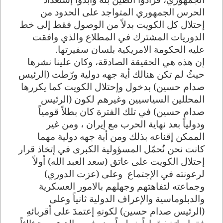
الحرس الجمهوري المتواجد على الحدود من
إحتلال كل الكويت بدلاً من الوصول فقط إلى خط
الدوريات المشترك في المطلاع والذي وافقت
عليه الحكومة الامريكية بلسان سفيرتها.
إن هذه هي الحقيقة الصادقة، وكان علينا نشرها
حيثُ لم تكن هنالك أية جهه دولية ورّطت (الرئيس
صدام حسين) بدخول وإحتلال الكويت كما يكررها
المحللين السياسيين وغيرهم لكون (الرئيس
صدام حسين) في تلك الفترة كان بطلاً قومياً
ودولياً بعد نهاية الحرب مع إيران ، ومن غير
الممكن إقناعه بذلك ومن أية جهه دولية مهما
كانت نحن نُحمّل المسؤولية الكبرى في إتخاذ قرار
إحتلال الكويت على عاتق (سعد العبد الله) أولاً
لرعونته في الإجتماع
وعلى (عزت الدوري)
وجماعته لتفاهتهم وجهلهم بالامور العسكرية
والدبلوماسية والإعراف الدولية ثانياً وعلى
(الرئيس صدام حسين) لكونهِ إعتمدَ على أقربائهِ