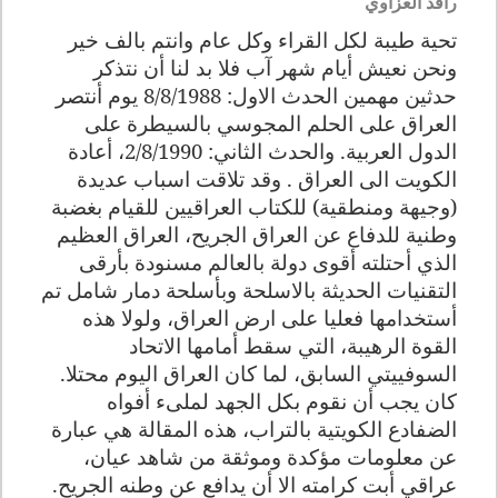
رافد العزاوي
تحية طيبة لكل القراء وكل عام وانتم بالف خير
ونحن نعيش أيام شهر آب فلا بد لنا أن نتذكر
حدثين مهمين الحدث الاول: 8/8/1988 يوم أنتصر
العراق على الحلم المجوسي بالسيطرة على
الدول العربية. والحدث الثاني: 2/8/1990، أعادة
الكويت الى العراق . وقد تلاقت اسباب عديدة
(وجيهة ومنطقية) للكتاب العراقيين للقيام بغضبة
وطنية للدفاع عن العراق الجريح، العراق العظيم
الذي أحتلته أقوى دولة بالعالم مسنودة بأرقى
التقنيات الحديثة بالاسلحة وبأسلحة دمار شامل تم
أستخدامها فعليا على ارض العراق، ولولا هذه
القوة الرهيبة، التي سقط أمامها الاتحاد
السوفييتي السابق، لما كان العراق اليوم محتلا.
كان يجب أن نقوم بكل الجهد لملىء أفواه
الضفادع الكويتية بالتراب، هذه المقالة هي عبارة
عن معلومات مؤكدة وموثقة من شاهد عيان،
عراقي أبت كرامته الا أن يدافع عن وطنه الجريح.