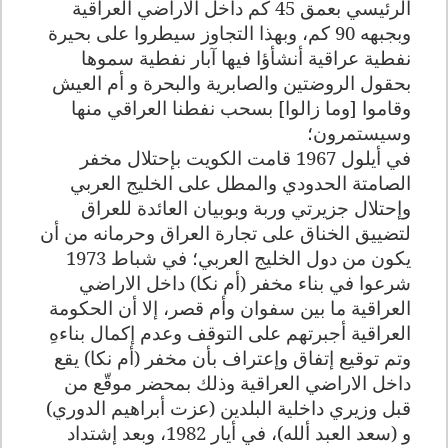
الرئيسي بعمق 45 كم داخل الاراضي العراقية
وبجبهه 90 كم، وبهذا التجاوز سيطروا على بحيرة
نفطية عراقية أنشأؤا فيها آبار نفطية سموها
بحقول الروضتين والصابرية والبحرة و أم العيش
وقاموا [وما زالوا] بسحب نفطنا العراقي منها
وسيستمرون؛
في أيلول 1967 قامت الكويت بإحتلال مخفر
الصامتة الحدودي والمطل على الخليج العربي
وإحتلال جزيرتي وربة وبوبيان العائدة للعراق
لتضييق الخناق على تجارة العراق وحرمانه من أن
يكون من دول الخليج العربي؛ في شباط 1973
شرعوا في بناء مخفر (أم نكا) داخل الاراضي
العراقية ما بين سفوان وأم قصر، إلا أن الحكومة
العراقية أجبرتهم على التوقف وعدم إكمال بناءهِ
وتم توقيع إتفاق وإعتراف بأن مخفر (أم نكا) يقع
داخل الاراضي العراقية وذلك بمحضر موقّع من
قبل وزيري داخلية البلدين (عزت أبراهيم الدوري)
و (سعد العبد ألله)، في أيار 1982، وبعد إشتداد