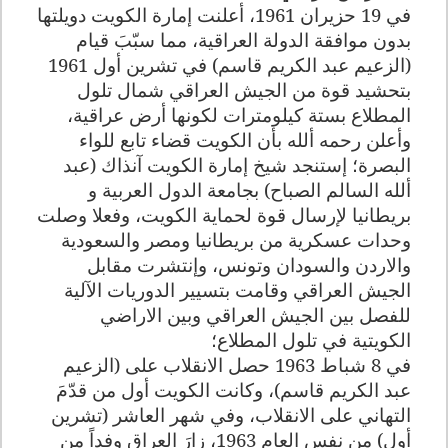
في 19 حزيران 1961، أعلنت إمارة الكويت دويلتها
بدون موافقة الدولة العراقية، مما سبّبَ قيام
(الزعيم عبد الكريم قاسم) في تشرين أول 1961
بتحشيد قوة من الجيش العراقي شمال تلول
المطلاع بستة كيلومترات لكونها أرض عراقية،
وأعلن رحمه ألله بأن الكويت قضاء تابع للواء
البصرة؛ إستنجد شيخ إمارة الكويت آنذاك (عبد
ألله السالم الصباح) بجامعة الدول العربية و
بريطانيا لإرسال قوة لحماية الكويت، وفعلا وصلت
وحدات عسكرية من بريطانيا ومصر والسعودية
والاردن والسودان وتونس، وإنتشرت مقابل
الجيش العراقي وقامت بتسيير الدوريات الآلية
للفصل بين الجيش العراقي وبين الاراضي
الكويتية في تلول المطلاع؛
في 8 شباط 1963 حصل الانقلاب على (الزعيم
عبد الكريم قاسم)، وكانت الكويت أول من قدّمَ
التهاني على الانقلاب، وفي شهر العاشر (تشرين
أول) من نفس العام 1963، زارَ العراق وفداً من