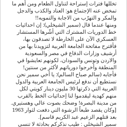
تخللها فترات إستراحة لتناول الطعام ومن أهم ما
تمخض عنه الإجتماع هو: العناد والكذب والدجل
والمكر و التهرّب من الاجابة والتمويه!!
ومنها عندما قال (سمير الشيخلي): إن احداثيات
خط الدوريات المشترك التي أشّرها المستشار
العسكري الآن على الخارطة لا تصدقون بها،
فأقترح مفاتحة الجامعة العربية لتزويدنا بها من
أرشيف وزارات الدفاع في مصر والسعودية
والاردن وتونس والسودان، لكونهم تعايشوا في
المنطقة وأخرجوا دورياتهم لأكثر من سنتين!
فأجابه (سالم صباح السالم): يا أخي سمير نحن
نستطيع أن ندفع لرئيس الجامعة العربية والدول
العربية التي ذكرتها 30 مليون دينار كويتي لكل
منهم كهدية ليقدموا لنا إحداثيات الخط بالقرب
من مدينة البصرة! وضحك بصوت عالي وهستيري.
[وكان يقصد طبعاً الرشوة التي دفعت لثوار 1963
بعد قتلهم الزعيم عبد الكريم قاسم].
سمير الشيخلي : طيب نذكركم بحادثة لا تنسى