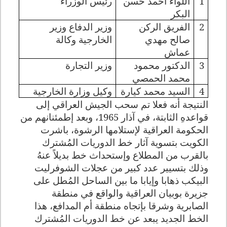
1
اللواء أحمد حسن
رئيس الوزراء
البكر
2
الفريق الركن
وزير الدفاع وزير
صالح مهدي
الخارجية وكالة
عماش
3
الدكتور محمود
وزير التجارة
محمد الحمصي
4
السيد محمد كيارة
وكيل وزارة الخارجية
النتيجة أنه فعلا تم سحب الجيش العراقي إلى
قواعدهِ الثابتة، في آذار 1965، وبعد إطمئنانهم من
الحكومة العراقية لإستلامها الرشوة، باشرت
الكويت بتسوية آثار خط الدوريات المُشترك
بالقرب من المطلاع وإستحداث خط بديلاً عنهُ
وذلك بتسيير عدد كبير من عجلات الشوفرليت
البيكب ذهابا وإيابا ما بين الساحل المُطل على
جزيرة بوبيان العراقية والواقع في منطقة
الصابرية وشرقا بإتجاه منطقة أم المدافع، هذا
الخط الجديد يبعد عن خط الدوريات المُشترك