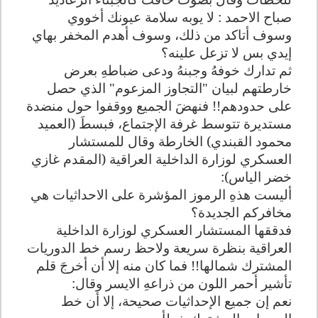
صباح الاحمد : لا يوبه سلامة عيونك أخووي
وسوف أتاكد من ذلك، وسوف أهدم المخفر بهاي
إيدي بس لا تزعل علينه؟
ثم تدارك خوفهُ وجبنهُ ودعى ضباطهِ بعرض
خارطتهم لبيان "التجاوز المزعوم" الذي حصل
على حدودهم!! فنهضَ الجميع ووقفوا حول منضدة
مستديرة تتوسط غرفة الإجتماع، فبسطَ (العميد
محمود القبندي) الخارطة وقال للمستشار
العسكري لوزارة الداخلية العراقية (المقدم غازي
خضر الياس):
أليست هذهِ الرموز المؤشرة على الاحداثيات هي
مخافركم الجديدة؟
فدققها المستشار العسكري لوزارة الداخلية
العراقية بنظرة سريعة ولاحظ رسم خط الدوريات
المشترك شمالها!! فما كان منه إلا أن أخرجَ قلم
تأشير أحمر اللون من ذراعهِ الايسر وقال:
نعم إن جميع الإحداثيات صحيحة، إلا أن خط