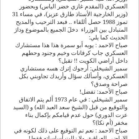
العسكري (المقدم غازي خضر الياس) وبحضور
(وزير الخارجية الأستاذ طارق عزيز)، في مساء 31
تموز 1988 حصل أللقاء .. فبعد الترحيب والمديح
المتبادل بين الوزراء
دخلَ الجميع بالموضوع ودارَ
الحديث كما يلي:
صباح الاحمد : يوبه أبو سمرة هذا هذا مستشارك
العسكري جاب كرفانات وخيم وجنود وحطهم
داخل أراضي الكويت !! تقبل؟
سمير الشيخلي: أرجوك إترك هسه مستشاري
العسكري، وأسألك سؤال وأريدك تجاوبني بكل
صراحة وصدق؟
صباح الأحمد: تفضل!
سمير الشيخلي : في عام 1973 ألم يتم الاتفاق
والتوقيع من قبل (الشيخ سعد العبد الله) و (السيد
عزت الدوري) حول عدم قيامكم بإكمال بناء
مخفر (أم نكا)؟
صباح الاحمد : نعم تم التوقيع على ذلك لكونه في
الاراضي العراقية، ولا زالت أساساته فقط!