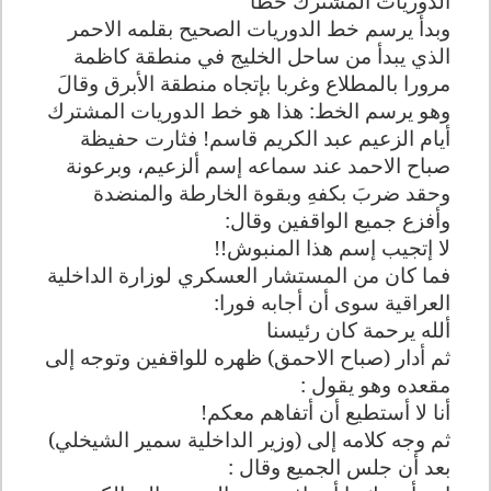
الدوريات المشترك خطأ
وبدأ يرسم خط الدوريات الصحيح بقلمه الاحمر
الذي يبدأ من ساحل الخليج في منطقة كاظمة
مرورا بالمطلاع وغربا بإتجاه منطقة الأبرق وقالَ
وهو يرسم الخط: هذا هو خط الدوريات المشترك
أيام الزعيم عبد الكريم قاسم! فثارت حفيظة
صباح الاحمد عند سماعه إسم ألزعيم، وبرعونة
وحقد ضربَ بكفهِ وبقوة الخارطة والمنضدة
وأفزع جميع الواقفين وقال:
لا إتجيب إسم هذا المنبوش!!
فما كان من المستشار العسكري لوزارة الداخلية
العراقية سوى أن أجابه فورا:
ألله يرحمة كان رئيسنا
ثم أدار (صباح الاحمق) ظهره للواقفين وتوجه إلى
مقعده وهو يقول :
أنا لا أستطيع أن أتفاهم معكم!
ثم وجه كلامه إلى (وزير الداخلية سمير الشيخلي)
بعد أن جلس الجميع وقال :