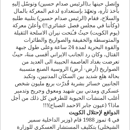
وإتصل حينها بـ(الرئيس صدام حسين) وتوسّل إليهِ
بأخذ ثأرهِ، وتعهّدَ بإستعدادهِ لدعم المعركة بالمال
والسلاح، فقام (الرئيس صدام حسين) بتلبية طلبهِ
(وكأننا في مجلس فصل عشائري!!) وأعلنَ معركة
(يوم الكويت) حيثُ فـُتحت نيران الاسلحة الثقيلة
والمتوسطة والخفيفة والصواريخ والطائرات
والقوة البحرية لمدة 24 ساعة وعلى طول جبهة
القتال، وكان رد الجانب الايراني أقسى منهُ، حيثُ
تعرضت بغداد العاصمة الحبيبة الى العديد من
الصواريخ (أرض- أرض) الروسية الصنع متسببة
بحالة هلع شديد بين السكان المدنيين، وتكبد
الجانبين خسائر بشرية قُدرّت بربع مليون شخص
عسكري ومدني بين شهيد ومعوق وجريح وتدمير
أغلب المنشآت الحيوية للطرفين كل ذلك من أجل
ماذا؟ (عيون جابر الاحمد الصباح)!!!
الدوافع لإحتلال الكويت
في 4 تموز 1988 قام (وزير الداخلية سمير
الشيخلي) بتكليف المستشار العسكري للوزارة