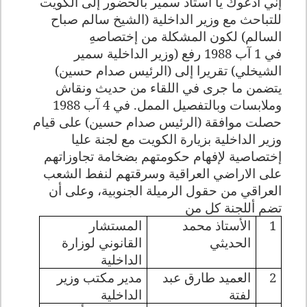
إني أدعوك يا أستاذ سمير بالحضور إلى الكويت
للتباحث مع وزير الداخلية (الشيخ سالم صباح
السالم) لكون المشكلة من إختصاصهِ
في 1 آب 1988 رفع (وزير الداخلية سمير
الشيخلي) تقريرا إلى (الرئيس صدام حسين)
يتضمن ما جرى في اللقاء من حديث ونقاش
وملابسات وبالتفصيل الممل. في 4 آب 1988
حصلت موافقة (الرئيس صدام حسين) على قيام
وزير الداخلية بزيارة الكويت مع لجنة عليا
إختصاصية لإفهام حكومتهم بضخامة تجاوزاتهم
على الاراضي العراقية وسرقتهم لنفط الشعب
العراقي من حقول الرميلة الجنوبية، وعلى أن
تضم أللجنة كل من
1
الأستاذ محمد
المستشار
الحديثي
القانوني لوزارة
الداخلية
2
العميد طارق عبد
مدير مكتب وزير
لفتة
الداخلية