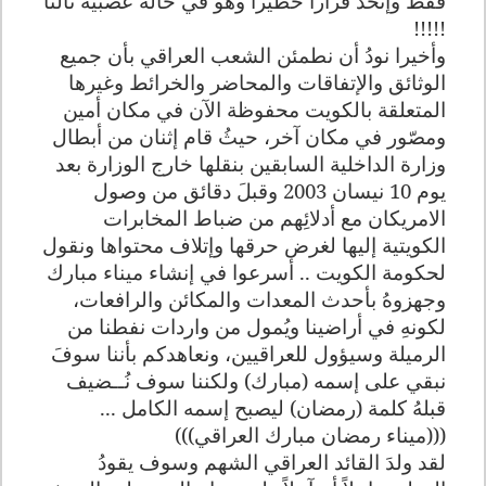
فقط وإتخذ قراراً خطيراً وهو في حالة عصبية ثالثاً
!!!!!
وأخيرا نودُ أن نطمئن الشعب العراقي بأن جميع
الوثائق والإتفاقات والمحاضر والخرائط وغيرها
المتعلقة بالكويت محفوظة الآن في مكان أمين
ومصّور في مكان آخر، حيثُ قام إثنان من أبطال
وزارة الداخلية السابقين بنقلها خارج الوزارة بعد
يوم 10 نيسان 2003 وقبلَ دقائق من وصول
الامريكان مع أدلائِهم من ضباط المخابرات
الكويتية إليها لغرض حرقها وإتلاف محتواها ونقول
لحكومة الكويت .. أسرعوا في إنشاء ميناء مبارك
وجهزوهُ بأحدث المعدات والمكائن والرافعات،
لكونهِ في أراضينا ويُمول من واردات نفطنا من
الرميلة وسيؤول للعراقيين، ونعاهدكم بأننا سوفَ
نبقي على إسمه (مبارك) ولكننا سوف نُــضيف
قبلهُ كلمة (رمضان) ليصبح إسمه الكامل ...
(((ميناء رمضان مبارك العراقي)))
لقد ولدَ القائد العراقي الشهم وسوف يقودُ