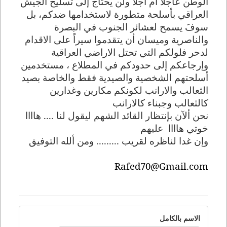
الوطن عاجلاً أم آجلاً ولن يحتاج إلى تسليح الجيش
العراقي بأسلحة متطورة لاستخدامها ضدكم، بل
سوفَ يسمح لعشائر الجنوب في البصرة
والناصرية وميسان أن يتقدموا سيراً على الاقدام
لدحر فلولكم التي تحتل الاراضي العراقية
وإرجاعكم إلى حدودكم في المطلاع ، مستخدمين
أسلحتهم الشخصية والصيدية فقط والخاصة بصيد
الثعالب والارانب لكونكم مكارين وغدارين
كالثعالب وجبناء كالارانب
نحن ألآن بإنتظار القائد الشهم ليقول لنا .... هاااا
خوتي هاااا
عليهم
وإن غدا لناظره لقريب ......... ومن ألله التوفيق
Rafed70@Gmail.com
الاسم بالكامل