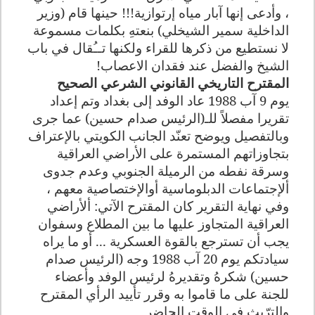
، وأدعى إنها آبار مياه إرتوازية!!! حينها قام (وزير
الداخلية سمير الشيخلي) بنعتهِ بكلمات مسموعة
لا نستطيع من ذكرها للقراء ولكنها تــُقال في باب
الشيخ والفضل عند فقدان الاعصاب!
المقترح التاريخي القانوني الشرعي الصحيح
يوم 9 آب 1988 عاد الوفد إلى بغداد وتم إعداد
تقريرا مفصلاً للـ(الرئيس صدام حسين) عما جرى
وبالتفصيل ويوضح تعنّد الجانب الكويتي بالإعتراف
بتجاوزاتهم المستمرة على الأراضي العراقية
وسرقة نفطه من الرميلة الجنوبي وعدم جدوى
ألإجتماعات الدبلوماسية أوالإختصاصية معهم ،
وفي نهاية التقرير كان المقترح الآتي: ألأراضي
العراقية المتجاوز عليها ما بين المطلاع وسفوان
يجب أن تسترجع بالقوة العسكرية ... أو ما يراه
سيادتكم يوم 20 آب 1988 وجه (الرئيس صدام
حسين) شكرهُ وتقديرهُ لرئيس الوفد وأعضاء
للجنة على ما قاموا به وقرر تأييد الرأي المقترح
والترّيث في الوقت الحاضر