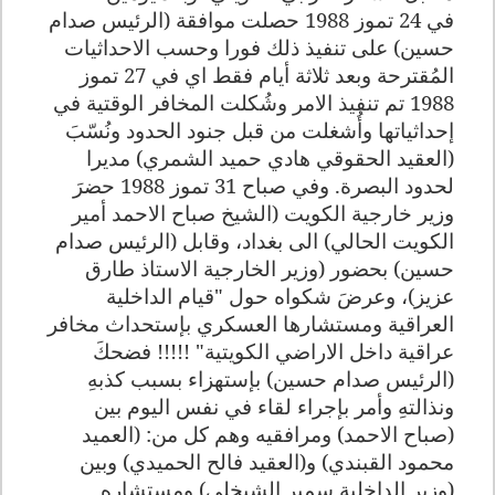
في 24 تموز 1988 حصلت موافقة (الرئيس صدام
حسين) على تنفيذ ذلك فورا وحسب الاحداثيات
المُقترحة وبعد ثلاثة أيام فقط اي في 27 تموز
1988 تم تنفيذ الامر وشُكلت المخافر الوقتية في
إحداثياتها وأُشغلت من قبل جنود الحدود ونُسّبَ
(العقيد الحقوقي هادي حميد الشمري) مديرا
لحدود البصرة. وفي صباح 31 تموز 1988 حضرَ
وزير خارجية الكويت (الشيخ صباح الاحمد أمير
الكويت الحالي) الى بغداد، وقابل (الرئيس صدام
حسين) بحضور (وزير الخارجية الاستاذ طارق
عزيز)، وعرضَ شكواه حول "قيام الداخلية
العراقية ومستشارها العسكري بإستحداث مخافر
عراقية داخل الاراضي الكويتية" !!!!! فضحكَ
(الرئيس صدام حسين) بإستهزاء بسبب كذبهِ
ونذالتهِ وأمر بإجراء لقاء في نفس اليوم بين
(صباح الاحمد) ومرافقيه وهم كل من: (العميد
محمود القبندي) و(العقيد فالح الحميدي) وبين
(وزير الداخلية سمير الشيخلي) ومستشاره