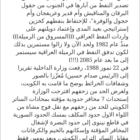
تصدير النفط من آبارها في الجنوب من حقول
البرقان والمناقيش وأم قدير وعريفجان وأم
حجول والوفرة"، للإحتفاظ بنفطهم كخزين
إستراتيجي بعيد المدى وإعتماد دويلتهم على
واردات النفط العراقي (((المسروق من الرميلة)))
منذُ عام 1982 ولحد الآن ولا زالوا مستمرين بذلك
لكون تدفق النفط في الرميلة العراقية سيستمر
إلى ما بعد عام 2085 (!!!)
في 22 تموز 1988، رفعت وزارة الداخلية تقريرا
إلى (الرئيس صدام حسين) مُعزّزا بالصور
وشفافات الخرائط يوضح ما قامت به الكويت،
ولغرض الحد من زحفهم اقترحت الوزارة
إستحداث 7 مخافر حدودية مؤقتة بمحاذات الساتر
الكويتي للحد من زحفهم مع نقل فوج مشاة من
اللواء الاول حدود المكلف بمسك الحدود السورية
في قاطع نينوى إلى حدود البصرة لإشغال
المخافر المؤقتة وإسكانهم بالخيم والكرفانات
مقابل الساتر الترابي الكويتي، وبعد يومين فقط