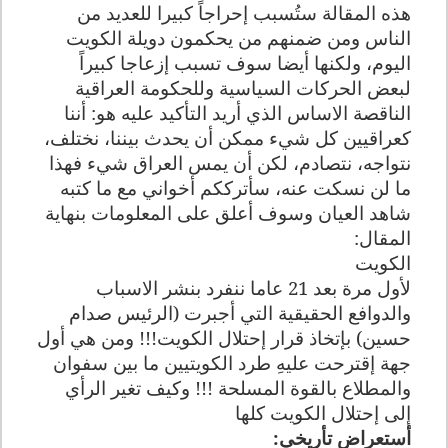
هذه المقالة ستُسبب إحراجاً كبيرا للعديد من
الناس ومن ضمنهم من يحكمون دويلة الكويت
اليوم، ولكنها أيضا سوف تسبب إزعاجا كبيراً
لبعض الحركات السياسية وللحكومة العراقية
الناقصة الاساس الذي أريد التأكيد عليه هو: أننا
كعراقيين كل شيء ممكن أن يحدث بيننا، نختلف،
نتواجه، نتصادم، لكن أن يمس العراق شيء فهذا
ما لن نسكت عنه، سأترككم أخواني مع ما كتبه
شاهد العيان وسوف أعلق على المعلومات بنهاية
المقال:
الكويت
لأول مرة بعد 21 عاما ننفرد بنشر الاسباب
والدوافع الحقيقية التي أجبرت (الرئيس صدام
حسين) بإتخاذ قرار إحتلال الكويت!!! ومن هي أول
جهة إقترحت عليهِ طرد الكويتيين ما بين سفوان
والمطلاع بالقوة المسلحة !!! وكيف تغير الرأي
إلى إحتلال الكويت كلها
أستعراض تأريخي: