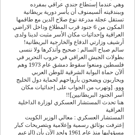
وهي عندما إستطاع جندي عراقي بمفرده
وببندقيته ألسيمنوف أن يأسر دورية بريطانية
تستقل عجلة مدرعة نوع صلاح الدين مع طاقمها
المكون من 6 جنود قرب المطلاع وداخل الاراضي
العراقية وإحداثيات مكان الأسر مثبت لدينا ولدى
أرشيف وزارتي الدفاع والخارجية البريطانية!
سالم صباح السالم : صحيح وأتذكرها ولا ننسى
بطولات الجيش العراقي في حروب التحرير في
فلسطين ومنعوا سقوط دمشق عام 1973 وهم
ألآن حماة البوابة الشرقية للوطن العربي
ويحاربون ويضحون بأرواحهم لحماية دول الخليج
ووو. [وتهرب من الجواب على إحداثيات مكان
أسر الجنود البريطانيين]!!
هنا تحدث المستشار العسكري لوزارة الداخلية
العراقية
المستشار العسكري : معالي الوزير الكويت
إعترفت بوثائق رسمية وإعلامية وبتصريحات كبار
مسؤوليها منذ عام 1961 ولحد الآن بأن (الزعيم