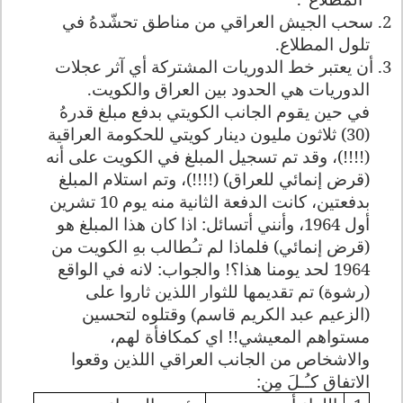
2. سحب الجيش العراقي من مناطق تحشّدهُ في
تلول المطلاع.
3. أن يعتبر خط الدوريات المشتركة أي آثر عجلات
الدوريات هي الحدود بين العراق والكويت.
في حين يقوم الجانب الكويتي بدفع مبلغ قدرهُ
(30) ثلاثون مليون دينار كويتي للحكومة العراقية
(!!!!)، وقد تم تسجيل المبلغ في الكويت على أنه
(قرض إنمائي للعراق) (!!!!)، وتم استلام المبلغ
بدفعتين، كانت الدفعة الثانية منه يوم 10 تشرين
أول 1964، وأنني أتسائل: اذا كان هذا المبلغ هو
(قرض إنمائي) فلماذا لم تـُطالب بهِ الكويت من
1964 لحد يومنا هذا؟! والجواب: لانه في الواقع
(رشوة) تم تقديمها للثوار اللذين ثاروا على
(الزعيم عبد الكريم قاسم) وقتلوه لتحسين
مستواهم المعيشي!! اي كمكافأة لهم،
والاشخاص من الجانب العراقي اللذين وقعوا
الاتفاق كـُـلَ مِن: