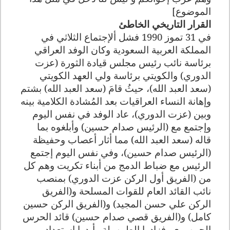
الموضوع]
القرار التاريخي الخاطئ
في 31 تموز 1990 فشل ألإجتماع الثلاثي في
المملكة العربية السعودية وكان الوفد العراقي
برئاسة نائب رئيس مجلس قيادة الثورة (عزت
الدوري) والكويتي برئاسة ولي العهد الكويتي
(سعد العبد الله)، حيثُ قامَ (سعد العبد الله) بشتم
وإهانة النساء العراقيات بعد المُشادة الكلامية بينه
وبين (عزت الدوري)، عاد الوفد في نفس اليوم
وإجتمع مع (الرئيس صدام حسين) وأبلغوه بما
قاله (سعد العبد الله) مما أثار أعصاب وحفيظة
(الرئيس صدام حسين)، وفي نفس اليوم إجتمع
الرئيس مع ضباط الدمج من أبناء تكريت وهم كل
من (الفريق أول الركن عزت الدوري) بمنصب
نائب القائد العام للقوات المسلحة و(الفريق
الركن علي حسن المجيد) و(الفريق الركن حسين
كامل) و(الفريق قصي صدام حسين) قائد الحرس
الجمهوري، فزادوا الطين بلة وأبدوا إستعداد