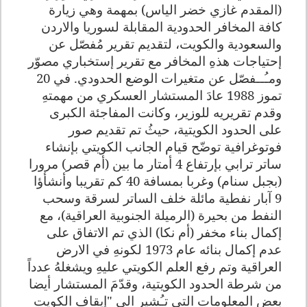
(المقدم غازي خضر الياس) بمهمة وهي زيارة
كافة المخافر الحدودية المقابلة لسوريا والاردن
والسعودية والكويت، لتقديم تقرير مُفصّل عن
إحتياجات هذهِ المخافر مع تقرير إستخباري مصوّر
ومـُــفصّل عن متغيرات الوضع الحدودي. في 20
تموز 1988 عادَ المستشار العسكري من مهمتهِ
وقدم تقريريه للوزير، وكانت المفاجئة الكبرى
على الحدود الكويتية، حيثُ تم تقديم صور
فوتوغرافية توضّح قيام الجانب الكويتي بإنشاء
ساتر ترابي بإرتفاع 4 أمتار ما بين (أم قصر) مرورا
(بجبل سنام) وغربا بمسافة 40 كم تقريبا وأنشأؤا
9 آبار نفطية مائلة خلف الساتر لسرقة وسحب
النفط من بحيرة (الرميلة الجنوبية العراقية)، مع
إكمال بناء مخفر (أم نكا) الذي تم الاتفاق على
عدم إكمال بنائه عام 1973 لكونهِ في الارض
العراقية وتم رفع العلم الكويتي عليهِ ويشغلهُ عدداً
من شرطة الحدود الكويتية، وقدّمَ المستشار أيضا
بعض المعلومات التي تـُشير الى "إيقاف الكويت