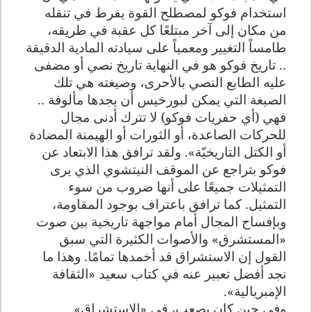
استخدام فوكو لمصطلح القوة يفرط في تنقله
من مكان إلى آخر مبتلعًا كل عقبة في طريقه،
طامساً التغيير ومعمياً على سيادته المادية الدقيقة
.. تاريخ فوكو هو في النهاية تاريخ نصي أو مضفى
عليه الطابع النصي بالأحرى، وصيغته هي تلك
الصيغة التي يمكن لبورخيس أن يجدها مألوفة ..
فهي (أي حفريات فوكو) لا تترك أدنى مجال
للحركات الصاعدة، أو الثورات أو الهيمنة المضادة
أو الكتل التاريخيّة». ولقد ترافق هذا الابتعاد عن
فوكو بتراجع عن الموقف النيتشوي الذي يرى
التمثيلات جميعًا على أنها ضروب من سوء
التمثيل. كما ترافق باعتراف بوجود المقاومة،
وبإفساح المجال أمام مواجهة تاريخية بين صوت
«المستشرق» والأصوات الكثيرة التي سبق
القول إن الاستشراق قد أخمدها تمامًا. وهذا ما
نجد أفضل تعبير عنه في كتاب سعيد «الثقافة
الإمبريالية».
وفي حين كان يصعب، في «الاستشراق»