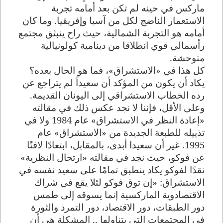
ماركس في حينه لم تكن بعد أمامه تجربة
الاستعمار الناضج لكل من آسيا وإفريقيا. وما كان
أمامه هو التجربة الشمالية، حيث راح ينبثق مجتمع
رأسمالي قوي انطلاقا من دينامية كولونيالية
متوحشة.
كل هذا في «الاستشراق»، فما هو الحال بعده؟
يكاد أن يكون من المؤكد أن سعيداً لم يتراجع عن
رده الخطاب الاستشراقي إلى اليونان القديمة.
وعلى الأقل، فإننا لا نجد عكس ذلك في مقالته
«إعادة النظر في الاستشراق» عام 1984 ولا في
تذييله للطبعة الجديدة من «الاستشراق» عام
1995. غير أن سعيدا أبدى، بالمقابل، ابتعادًا لافتًا
عن فوكو، حيث نجد في مقالته «ارتحال النظرية»
نقدًا لفوكو يكاد ينطبق تمامًا على سعيد نفسه في
الاستشراق: «إن توق فوكو لئلا يقع في شراك
الاقتصادوية الماركسية إنما يسوقه إلى طمس
دور الطبقات، دور الاقتصاد، دور التمرد والثورة
في المجتمعات التي يتناولها .. المشكلة هي أن