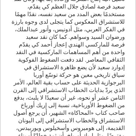
سعيد فرصة لصادق جلال العظم كي يقدّم،
مستخدمًا بعض المدد من سعيد نفسه، نقدًا مهمًا
للاستشراق المعكوس كما يتجلى لدى وجوه بارزة
في الفكر العربي، مثل أدونيس، وأنور عبدالملك،
ورضوان السيد وسواهم. كما كان نقد سعيد
فرصة للماركسي الهندي إعجاز أحمد كي يقدّم
واحدة من أهم المساهمات الماركسية في النقد
الثقافي المعاصر.
لقد دفعت الضغوط الفوكوية
إدوارد سعيد لأن يضع ظاهرة الاستشراق في
سياق تاريخي معين هو حركة توسّع أوربا
البرجوازية الحديثة على حساب بقية العالم، الأمر
الذي يردّ بدايات الخطاب الاستشراقي إلى القرن
الثامن عشر أو نحوه، غير أن سعيدًا لا يلبث، بدفع
من الضغوط الأورباخية، نسبة إلى إريك أورباخ
صاحب كتاب «المحاكاة» الشهير، أن يرجع أصول
الاستشراق والخطاب الاستشراقي إلى اليونان
القديمة، إلى هوميروس وأسخيلوس ويوربيدس،
مفترضًا، مثل إريك أورباخ، أن ثمة خطابًا أو بناء