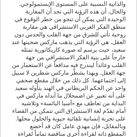
والذاتية النسبية على المستوى الإبستمولوجي.
والحال، أن هذه الرؤية التي تجد أن المقاربة
الوحيدة التي يمكن أن تنجو من خطر الوقوع في
منطق الفكر الغربي الاستشراقي هي مقاربة
روحية تأتي للشرق من جهة القلب والحدس دون
العقل، هي الرؤية التي يذهب ماركس ضحيتها عند
سعيد، حيث يرسم له صورة كاريكاتورية تمثله
خارجاً على بنية الفكر الاستشراقي من جهة
القلب وعائداً ليندرج فيه مدافعاً عن الاستعمار من
جهة العقل. وبهذا يشطّر ماركس شطرين لا سبيل
إلى اجتماعهما. كل ذلك من خلال مقطع صحفي
واحد عن الحكم البريطاني في الهند يتأوله سعيد
على أنه تعبير عن اضمحلال ما أبداه ماركس في
البداية من تعاطف مع «آسيا البائسة» وتلاشيه
أمام تقدّم لغة الاستشراق التي تتمكن من القضاء
على تجربة إنسانية تلقائية حيوية والحلول محلها.
وبالمقابل، فإن مهدي عامل كان قد أخضع
المقطع ذاته لقراءة أخرى مناقضة تماماً لقراءة