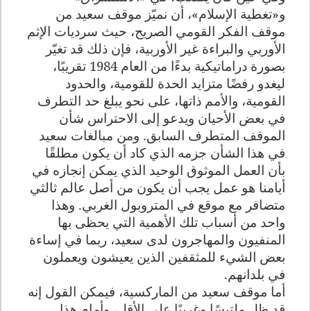
و«تغطية الإسلام»، أن نميّز موقف سعيد من
موقف الفكر القومي الصريح، حيث سرديات الإثم
الأوربي والبراءة غير الأوربية، فإن ذلك قد تغيّر
بصورة دراماتيكية بدءًا من العام 1984 تقريبًا،
ليغدو رفضًا متزايد الحدة للقومية، والحدود
القومية، والأمم ذاتها، على نحو يبلغ حد التطرف
في بعض الأحيان ويدعو إلى الاحتراس شأن
الموقف المتطرف السابق. ومن مبالغات سعيد
في هذا الشأن جزمه الذي كاد أن يكون مطلقًا
بأن العمل الموثوق الوحيد الذي يمكن إنجازه في
أيامنا هو عمل يجب أن يكون من أصل عالم ثالثي
متضافر مع موقع في المتروبول الغربي. وهذا
واحد من أسباب تلك الأهمية التي يحظى بها
المنفيون والمهاجرون لدى سعيد، ربما في إساءة
بعض الشيء للمثقفين الذين يعيشون ويعملون
في بلدانهم.
أما موقف سعيد من الماركسية، فيمكن القول إنه
قد ظل ملتبسًا وغريبًا على الأقل، وأمام هذا