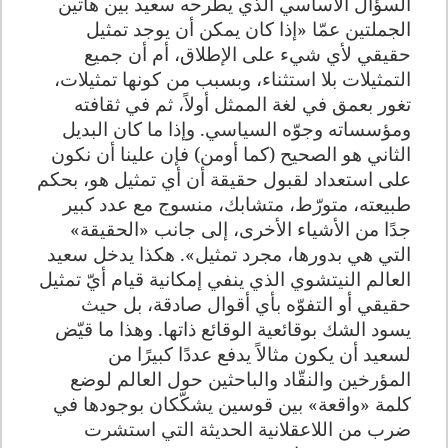
السؤال الأساسي الذي يطرحه سعيد بين هاتين
الجملتين عمّا «إذا كان يمكن أن يوجد تمثيل
حقيقي لأي شيء على الإطلاق، أم أن جميع
التمثيلات بلا استثناء، وبسبب من كونها تمثيلات،
تغور بعمق في لغة الممثل أولاً، ثم في ثقافته
ومؤسساته وجوّه السياسي. وإذا ما كان البديل
الثاني هو الصحيح (كما أومن) فإن علينا أن نكون
على استعداد لقبول حقيقة أن أي تمثيل هو، بحكم
طبيعته، متورّط، متشابك، منسوج مع عدد كبير
جدًا من الأشياء الأخرى، إلى جانب «الحقيقة»
التي هي بدورها، مجرد تمثيل». هكذا يدخل سعيد
العالم النيتشوي الذي ينفي إمكانية قيام أيّ تمثيل
حقيقي أو التفوّه بأي أقوال صادقة، بل حيث
يسود الشك بوقائعية الوقائع ذاتها. وهذا ما قيّض
لسعيد أن يكون مثالاً يدفع عددًا كبيرًا من
المؤرخين والنقّاد والباحثين حول العالم لوضع
كلمة «واقعة» بين قوسين يشكّكان بوجودها في
ضرب من اللاعقلانية الحديثة التي استشرت