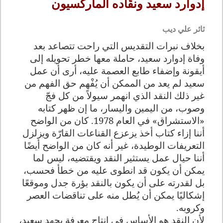
إدوارد سعيد ونقّاده الماركسيون
ثائر علي ديب
بخلاف نبرات التقديس التي راحت تتصاعد بعد
وفاة إدوارد سعيد، حاملة معها خطر تحويله إلى
أيقونة وإضفاء طابع العصمة عليه، أرى أن عمل
سعيد لم يعد من الممكن أن يُفْهم حق الفهم من
غير ذلك النقد الذي انهمر سيولاً من كل فجّ
وصوب، من اليمين واليسار، ما إن ظهر كتابه
«الاستشراق» في العام 1978.
كان من الواضح
أننا إزاء كتاب أخذ يزعزع القناعات القارّة ويزلزل
التعريفات الوطيدة، غير أنه كان من الواضح أيضًا
أننا حيال عمل يستثير النقد ويقتضيه، ليس لما
يمكن أن يكون قد انطوى عليه من خطأ فحسب،
بل لقدرته على أن يكون بالنقد بؤرة جدل وموقعًا
إشكاليًا يمكن أن يُطل منه على تناقضات العصر
وكروبه.
لأن النقد هو الأساس في إنتاج معرفة بجهد سعيد،