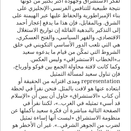
لفكر الاستشراق وجهوده أكثر بكثير من كونها
نتيجة طبيعية للتنافس الفرنسي-الإنجليزي على
بناء الإمبراطورية والحفاظ عليها عبر الهيمنة على
الشرق. وبالمقابل، فإن هذا ما يدفع إعجاز أحمد
إلى التذكير بالبدهية القائلة إن تواريخ الاستغلال
الاقتصادي، والقهر السياسي، والفتح العسكري،
هي التي تلعب الدور الأساسي التكويني في خلق
الشروط التي تمكّن من قيام ما يدعوه سعيد
بـ«الخطاب الاستشراقي» وليس العكس.
وكما كانت لافتة محاولة الجمع بين فوكو وأورباخ،
فإن تناول سعيد لمسألة التمثيل
representation
ومدى اقترابه من الحقيقة أو
ابتعاده عنها هو لافت بالمثل. فنحن نقرأ في لحظة
أن كتاب «الاستشراق» حاول أن يبين أن «الإسلام
قد أسيء تمثيله في الغرب..»، لكننا نقرأ في
الصفحة التالية مباشرة أن فكرة سعيد بأكملها عن
منظومة الاستشراق «ليست أنها إساءة تمثيل
لضرب من الجوهر الشرقي..». غير أن الأخطر هو