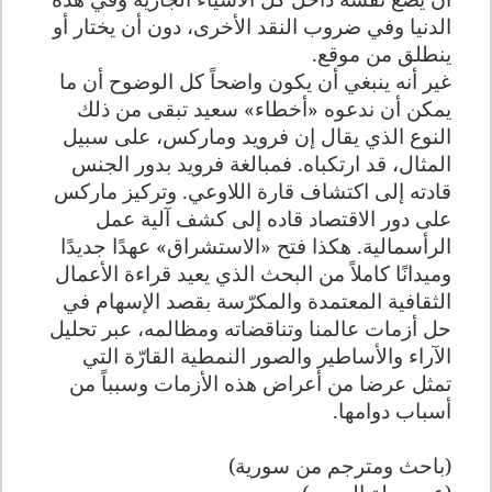
الدنيا وفي ضروب النقد الأخرى، دون أن يختار أو
ينطلق من موقع.
غير أنه ينبغي أن يكون واضحاً كل الوضوح أن ما
يمكن أن ندعوه «أخطاء» سعيد تبقى من ذلك
النوع الذي يقال إن فرويد وماركس، على سبيل
المثال، قد ارتكباه. فمبالغة فرويد بدور الجنس
قادته إلى اكتشاف قارة اللاوعي. وتركيز ماركس
على دور الاقتصاد قاده إلى كشف آلية عمل
الرأسمالية. هكذا فتح «الاستشراق» عهدًا جديدًا
وميدانًا كاملاً من البحث الذي يعيد قراءة الأعمال
الثقافية المعتمدة والمكرّسة بقصد الإسهام في
حل أزمات عالمنا وتناقضاته ومظالمه، عبر تحليل
الآراء والأساطير والصور النمطية القارّة التي
تمثل عرضا من أعراض هذه الأزمات وسبباً من
أسباب
دوامها.
(باحث ومترجم من سورية)