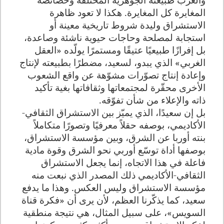
المغايرة كل المغايرة. هكذا لا تعود ظاهرة
الاستشراق وليدة شروط تاريخية معينة أو
استجابة لمصلحة وحاجات حيوية ناشئة وصاعدة،
بل إفرازًا طبيعيًا عتيقًا ومستمرًا يولّده «العقل
الغربي» الذي يبدو، لسعيد، مضطرًا بطبيعته لإنتاج
وإعادة إنتاج تصوّرات مشوّهة عن واقع الشعوب
الأخرى محقّرة لمجتمعاتها وثقافاتها بغية تأكيد
ذاته والإعلاء من شأن تفوّقه.
بل إن سعيدًا، الذي يميّز بين الاستشراق الثقافي-
الأكاديمي، بوصفه حقلاً معرفيًا وتصورًا متكاملاً
بنته أوربا عن الشرق، وبين مؤسسة الاستشراق،
بوصفها أداة توسّع أوربي نحو الشرق وقوة مادية
فاعلة في هذا الاتجاه، إنما يجعل الاستشراق
الثقافي-الأكاديمي ذلك المصدر الذي نبعت منه
مؤسسة الاستشراق وليس العكس. وهذا ما يدفع
سعيد، كما يذكّرنا العظم، لأن يرى أن «فكرة قناة
السويس»، على سبيل المثال، هي نتيجة منطقية