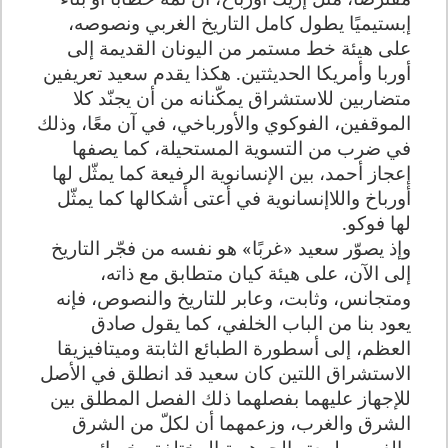
إبستيميًا يطول كامل التاريخ الغربي ونصوصه،
على هيئة خط مستمر من اليونان القديمة إلى
أوربا وأمريكا الحديثتين. هكذا يقدم سعيد تعريفين
متضاربين للاستشراق يمكّنانه من أن يجنّد كلا
الموقفين، الفوكوي والأورباخي، في آن معًا، وذلك
في ضرب من التسوية المستحيلة، كما يصفها
إعجاز أحمد، بين الإنسانوية الرفيعة كما يمثّل لها
أورباخ واللاإنسانوية في أعتى أشكالها كما يمثّل
لها فوكو.
وإذ يصوّر سعيد «غربًا» هو نفسه من فجّر التاريخ
إلى الآن، على هيئة كيان متطابق مع ذاته،
ومتجانس، وثابت، وعابر للتاريخ والنصوص، فإنه
يعود بنا من الباب الخلفي، كما يقول صادق
العظم، إلى أسطورة الطبائع الثابتة وميتافيزيقا
الاستشراق اللتين كان سعيد قد انطلق في الأصل
للإجهاز عليهما بفصلهما ذلك الفصل المطلق بين
الشرق والغرب، وزعمهما أن لكلّ من الشرق
والغرب طبيعته الجوهرية المختلفة وخصائصه