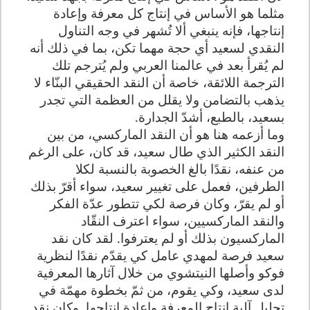
مثلما هو الأساس في إنتاج كل معرفة وإعادة
إنتاجها، فإنه ينبغي ألا تُشهر في وجه التناول
النقدي لسعيد أي حجة مهما تكن، بما في ذلك أنه
لم يُقرأ بعد في عالمنا العربي ولم يُترجم تلك
الترجمة اللائقة، خاصة أن النقد الحقيقي البنّاء لا
يذهب بالتضامن ولا يقلل من العظمة التي تجدر
بسعيد، بالطبع، أشدّ الجدارة.
وما أزعمه هنا هو أن النقد الماركسي، من بين
النقد الكثير الذي طال سعيد، قد كان، على الرغم
من عنفه، نقدًا بالغ الخصوبة بالنسبة لكلا
الطرفين، فعمل على تغيير سعيد، سواء أقرّ بذلك
أو لم يقرّ، وكان فرصة لكي تتطور عدّة الفكر
والنقد الماركسيين، سواء اعترف النقّاد
الماركسيون بذلك أو لم يعترفوا. لقد كان نقد
سعيد فرصة لمهدي عامل كي يقدّم نقدًا لنظرية
فوكو وأصلها النيتشوي من خلال آثارها المعرفية
لدى سعيد، وكي يقوم، من ثمّ بخطوة مهمّة في
تحليل آلية إنتاج المعرفة وإعادة إنتاجها. وكان نقد