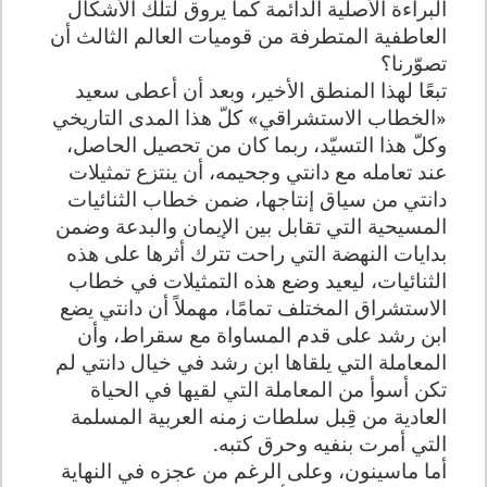
البراءة الأصلية الدائمة كما يروق لتلك الأشكال
العاطفية المتطرفة من قوميات العالم الثالث أن
تصوّرنا؟
تبعًا لهذا المنطق الأخير، وبعد أن أعطى سعيد
«الخطاب الاستشراقي» كلّ هذا المدى التاريخي
وكلّ هذا التسيّد، ربما كان من تحصيل الحاصل،
عند تعامله مع دانتي وجحيمه، أن ينتزع تمثيلات
دانتي من سياق إنتاجها، ضمن خطاب الثنائيات
المسيحية التي تقابل بين الإيمان والبدعة وضمن
بدايات النهضة التي راحت تترك أثرها على هذه
الثنائيات، ليعيد وضع هذه التمثيلات في خطاب
الاستشراق المختلف تمامًا، مهملاً أن دانتي يضع
ابن رشد على قدم المساواة مع سقراط، وأن
المعاملة التي يلقاها ابن رشد في خيال دانتي لم
تكن أسوأ من المعاملة التي لقيها في الحياة
العادية من قِبل سلطات زمنه العربية المسلمة
التي أمرت بنفيه وحرق كتبه.
أما ماسينون، وعلى الرغم من عجزه في النهاية