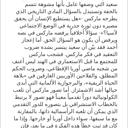
سعيد التي وصفها عامل بأنها مشوهة تتسم
بالخفة وتستبدل بالسؤال المادي التاريخي الذي
يطرحه ماركس -«هل يستطيع الإنسان أن يحقق
مصيره دون ثورة جذرية في الوضع الاجتماعي
لآسيا؟»- سؤالاً أخلاقياً يرفضه ماركس في نصه
ويرفض أن يكون هو السؤال الحق. أما إعجاز
أحمد فقد بيّن أن سعيد يبتسر بشدة ضروب
التعقيد في فكر ماركس. فشجب ماركس
للمجتمع ما قبل الاستعماري في الهند ليس أعنف
من شجبه ماضي أوربا الإقطاعي، وضروب الحكم
المطلق، والفلاحين الأوربيين الغارقين في «بلاهة
الحياة الريفية»، والبرجوازية الألمانية التي أبدى
حيالها أشد الاشمئزاز. أما تصور ماركس أن تلعب
الكولونيالية دوراً تقدمياً معيناً فهو تصور لا يرتبط
بالخطاب الاستشراقي بل بتصوره للدور التقدمي
الذي يمكن أن تلعبه الرأسمالية ذاتها، بالمقارنة
مع ما سبقها، سواء داخل أوربا أو خارجها. وإذا ما
كان قد ثبت خطأ هذه الفكرة في ما بعد، فإن