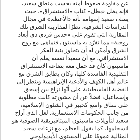
عن مقاومة ضغوط أمته بحسب منطق سعيد،
فإنه يظل «بطل» كتاب «الاستشراق»، حيث
يصف سعيد إسهامه بأنه «الأعظم» في مجال
الدراسات الشرقية، نظرًا لمقاربته الشرق تلك
المقاربة التي تقوم على «حدس فردي ذي أبعاد
روحية» مما تفرّد به ماسينون فتماهى مع روح
الشرق وأمكن له أن يتجاوز بنية الفكر
الاستشراقي. مع أن سعيدا نفسه يعلم أن
ماسينون كان قد حمل معه بضاعة الاستشراق
التقليدية الفاسدة كلها، وكان يطابق الشرق مع
عالم أهل الكهف والأدعية الإبراهيمية وينظر إلى
القضية الفلسطينية على أنّها نزاع بين إسحق
وإسماعيل، فضلاً عن أن مشورته كانت مطلوبة
على نطاق واسع كخبير في الشئون الإسلامية،
من جانب الحكومات الاستعمارية. لعل الذي أراح
سعيد لتأويلات ماسينون الميتافيزيقية الصوفية هو
انسجامها، كما يقول العظم، مع نزعات سعيد
المثالية عمومًا على المستوى الأيديولوجي