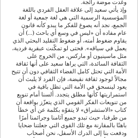
وغدت موضة رائجة.
وإذ يأتي سعيد إلى علاقة العقل الفردي باللغة
المؤسسية الرسمية التي هي لغة جمعية أو لغة
الجمع، نجد أنه يصوغ للفكر ما يبدو كأنه قانون
عام مفاده أن «ليس في وسع أي باحث (...) أن
يقاوم ضغوط أمته، أو ضغوط التقليد البحثي الذي
يعمل في سياقه». فحتى لو تمكّنت عبقرية فردية،
مثل ماسينيون أو ماركس، من الخروج على
الثقافة السائدة، التي يراها سعيد على أنها ثقافة
الأمة التي تحتل كامل الفضاء الثقافي دون أن تتيح
مجالاً لوجود ثقافة نقيضة، فإن الفرد لا يلبث أن
يعود لينسحق في الأمة التي تظل باقية في
استمراريتها كأنها مطلق يتجدد. ألسنا أمام تنويع
من تنويعات الفكر القومي الذي يتعزّز بواقعة أن
كتاب «الاستشراق» لا يتفوّه بكلمة عن أي خطأ
من طرفنا، حيث تبدو جميع آثامنا وجرائمنا أمرًا
باهتًا بالمقارنة مع تلك القوى التي جعلتنا ضحايا
ودفعت بنا إلى الدرك الأسفل، نحن أصحاب