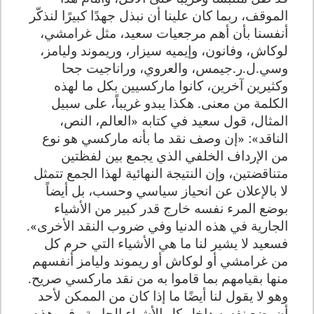
الموقف، ربما كان علينا أن نبذل جهدًا كبيرًا لنذكّر
أنفسنا بأن أهم مرجعيات سعيد، مثل غرامشي،
لوكاش، وفانون، وإيميه سيزار، وريموند وليامز،
وسي.ل.ر.جيمس، والعروي، وراناجيت جحا
وكثيرين آخرين، كانوا ماركسيين بكل ما لهذه
الكلمة من معنى. هكذا يبدو غريباً، على سبيل
المثال، قول سعيد في كتابه «العالم، النص،
الناقد»: «إن وصف نقد ما بأنه ماركسي هو نوع
من الإرداف الخلفي الذي يجمع بين لفظتين
متناقضتين، وإن النتيجة النهائية لهذا الجمع تتمثل
لا بالإعلان عن انحياز سياسي وحسب، بل أيضاً
بوضع المرء نفسه خارج قدر كبير من الأشياء
الجارية في هذه الدنيا وفي ضروب النقد الأخرى».
فسعيد لا يشير لنا ما هي الأشياء التي حرم كل
من غرامشي أو لوكاش أو ريموند وليامز أنفسهم
منها بقيامهم بما قاموا به من نقد ماركسي صريح.
وهو لا يقول لنا أيضًا ما إذا كان من الممكن لأحد
أن يضع نفسه داخل كل الأشياء الجارية وفي هذه