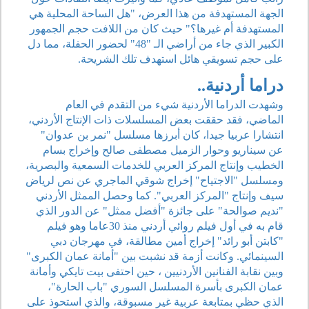
الجهة المستهدفة من هذا العرض، "هل الساحة المحلية هي
المستهدفة أم غيرها؟" حيث كان من اللافت حجم الجمهور
الكبير الذي جاء من أراضي الـ "48" لحضور الحفلة، مما دل
على حجم تسويقي هائل استهدف تلك الشريحة.
دراما أردنية..
وشهدت الدراما الأردنية شيء من التقدم في العام
الماضي، فقد حققت بعض المسلسلات ذات الإنتاج الأردني،
انتشارا عربيا جيدا، كان أبرزها مسلسل "نمر بن عدوان"
عن سيناريو وحوار الزميل مصطفى صالح وإخراج بسام
الخطيب وإنتاج المركز العربي للخدمات السمعية والبصرية،
ومسلسل "الاجتياح" إخراج شوقي الماجري عن نص لرياض
سيف وإنتاج "المركز العربي". كما وحصل الممثل الأردني
"نديم صوالحة" على جائزة "أفضل ممثل" عن الدور الذي
قام به في أول فيلم روائي أردني منذ 30عاما وهو فيلم
"كابتن أبو رائد" إخراج أمين مطالقة، في مهرجان دبي
السينمائي. وكانت أزمة قد نشبت بين "أمانة عمان الكبرى"
وبين نقابة الفنانين الأردنيين ، حين احتفى بيت تايكي وأمانة
عمان الكبرى بأسرة المسلسل السوري "باب الحارة"،
الذي حظي بمتابعة عربية غير مسبوقة، والذي استحوذ على