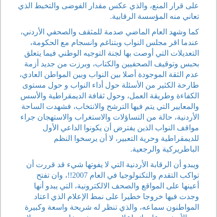
على قرار المنع، والذي عكس مقدار الفوضى والتخبط الذي
تعاني منه المؤسسة الرقابية.
كما وشهد العام الماضي صدمة للمثقف والصحفي الأردني،
عندما اقر مجلس النواب وبتناغم وانسجام مع الحكومة،
التعديلات التي أوصت بها لجنة التوجيه الوطني فيما يتعلق
بحبس وتوقيف الصحفيين والكتاب، وبرزت من جديد أزمة
عدم الثقة الموجودة أصلا بين النواب وبين المواطن العادي،
طارحة الكثير من الأسئلة حول أداء النواب و حول مستوى
الكفاءة وطريقة العمل، وحول ثقافة الديمقراطية والأسس
والمعايير التي يتم فيها الترشح والانتخاب، فشهدت الساحة
الأردنية، حالة من التساؤلات والاستغراب والاستهجان جراء
مواقف النواب الذين يفترض أن يكونوا الداعي الأول
للديمقراطية وحرية التعبير، لا أن يرسخوا النظم
الباطريركية والرجعية.
ويبدو أن الرقابة الأردنية التي لا يفوتها شيء قد قررت أن
تواكب التقدم والتكنولوجيا في العام 2007!!، وان تفتح
أعينها على المواقع والصحف الالكترونية، التي يبدو أنها
وجدت فيها خروجا خطيرا على نمط الإعلام الذي اعتاد
المواطنون سماعه، والذي تنظر له شريحة واسعة وكبيرة