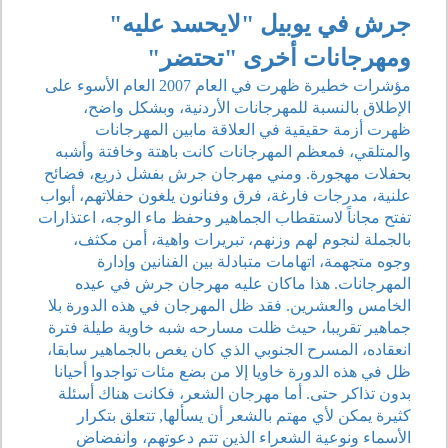
جرش في يوبيل "لايحسد عليه"
ومهرجانات أخرى "تحتضر"
مؤشرات خطيرة ظهرت في العام 2007 العام الأسوء على
الإطلاق بالنسبة للمهرجانات الأردنية، وبشكل واضح،
ظهرت أزمة حقيقية في العلاقة مابين المهرجانات
والمتلقي، فمعظم المهرجانات كانت باهتة وخافتة وأشبه
بحفلات مهجورة. ومني مهرجان جرش بفشل ذريع، فضائح
علنية، مدرجات فارغة، فرق وفنانون يلغون حفلاتهم، أبواب
تفتح مجاناً لاستقطاب الجماهير وحفظ ماء الوجه، اعتذارات
بالجملة لنجوم لهم وزنهم، تبريرات واهية، أمن مكثف،
وجوه متجهمة، اتهامات متبادلة بين الفنانين وإدارة
المهرجانات. هذا ماكان عليه مهرجان جرش في عيده
الخامس والعشرين. فقد ظل المهرجان في هذه الدورة بلا
جماهير تقريبا، حيث ظلت مسارحه شبه خاوية طيلة فترة
انعقاده، المسرح الجنوبي الذي كان يغص بالجماهير سابقا،
ظل في هذه الدورة خاويا إلا من بضع مئات تواجدوا أحيانا
بدون تذاكر حتى. أما مهرجان الشعر، فكانت هناك أسئلة
كثيرة يمكن لأي مهتم بالشعر أن يسألها, تتعلق بتكرار
الأسماء ونوعية الشعراء الذين تتم دعوتهم، وانفضاض