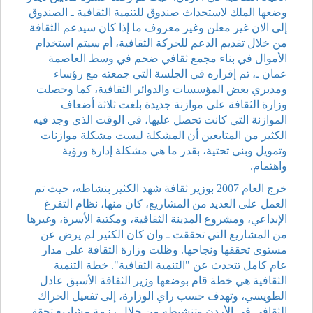
وضعها الملك لاستحداث صندوق للتنمية الثقافية ـ الصندوق
إلى الان غير معلن وغير معروف ما إذا كان سيدعم الثقافة
من خلال تقديم الدعم للحركة الثقافية، أم سيتم استخدام
الأموال في بناء مجمع ثقافي ضخم في وسط العاصمة
عمان ـ، تم إقراره في الجلسة التي جمعته مع رؤساء
ومديري بعض المؤسسات والدوائر الثقافية، كما وحصلت
وزارة الثقافة على موازنة جديدة بلغت ثلاثة أضعاف
الموازنة التي كانت تحصل عليها، في الوقت الذي وجد فيه
الكثير من المتابعين أن المشكلة ليست مشكلة موازنات
وتمويل وبنى تحتية، بقدر ما هي مشكلة إدارة ورؤية
واهتمام.
خرج العام 2007 بوزير ثقافة شهد الكثير بنشاطه، حيث تم
العمل على العديد من المشاريع، كان منها، نظام التفرغ
الإبداعي، ومشروع المدينة الثقافية، ومكتبة الأسرة، وغيرها
من المشاريع التي تحققت ـ وان كان الكثير لم يرض عن
مستوى تحققها ونجاحها. وظلت وزارة الثقافة على مدار
عام كامل تتحدث عن "التنمية الثقافية". خطة التنمية
الثقافية هي خطة قام بوضعها وزير الثقافة الأسبق عادل
الطويسي، وتهدف حسب راي الوزارة، إلى تفعيل الحراك
الثقافي في الأردن وتنشيطه من خلال رزمة مشاريع تحقق