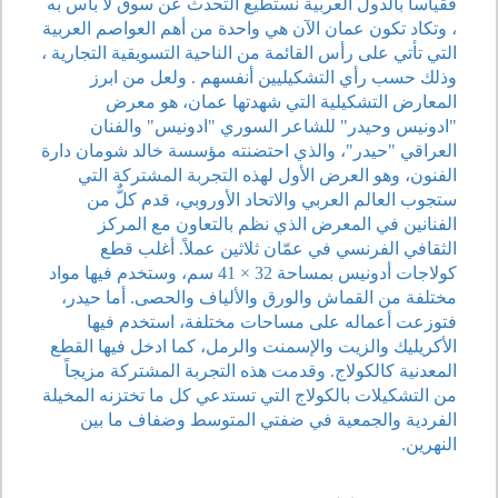
فقياسا بالدول العربية نستطيع التحدث عن سوق لا بأس به
، وتكاد تكون عمان الآن هي واحدة من أهم العواصم العربية
التي تأتي على رأس القائمة من الناحية التسويقية التجارية ،
وذلك حسب رأي التشكيليين أنفسهم . ولعل من ابرز
المعارض التشكيلية التي شهدتها عمان، هو معرض
"ادونيس وحيدر" للشاعر السوري "ادونيس" والفنان
العراقي "حيدر"، والذي احتضنته مؤسسة خالد شومان دارة
الفنون، وهو العرض الأول لهذه التجربة المشتركة التي
ستجوب العالم العربي والاتحاد الأوروبي، قدم كلٌّ من
الفنانين في المعرض الذي نظم بالتعاون مع المركز
الثقافي الفرنسي في عمّان ثلاثين عملاً. أغلب قطع
كولاجات أدونيس بمساحة 32 × 41 سم، وستخدم فيها مواد
مختلفة من القماش والورق والألياف والحصى. أما حيدر،
فتوزعت أعماله على مساحات مختلفة، استخدم فيها
الأكريليك والزيت والإسمنت والرمل، كما ادخل فيها القطع
المعدنية كالكولاج. وقدمت هذه التجربة المشتركة مزيجاً
من التشكيلات بالكولاج التي تستدعي كل ما تختزنه المخيلة
الفردية والجمعية في ضفتي المتوسط وضفاف ما بين
النهرين.