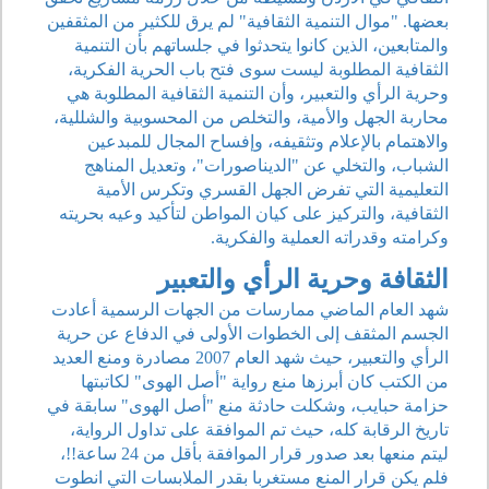
بعضها. "موال التنمية الثقافية" لم يرق للكثير من المثقفين
والمتابعين، الذين كانوا يتحدثوا في جلساتهم بأن التنمية
الثقافية المطلوبة ليست سوى فتح باب الحرية الفكرية،
وحرية الرأي والتعبير، وأن التنمية الثقافية المطلوبة هي
محاربة الجهل والأمية، والتخلص من المحسوبية والشللية،
والاهتمام بالإعلام وتثقيفه، وإفساح المجال للمبدعين
الشباب، والتخلي عن "الديناصورات"، وتعديل المناهج
التعليمية التي تفرض الجهل القسري وتكرس الأمية
الثقافية، والتركيز على كيان المواطن لتأكيد وعيه بحريته
وكرامته وقدراته العملية والفكرية.
الثقافة وحرية الرأي والتعبير
شهد العام الماضي ممارسات من الجهات الرسمية أعادت
الجسم المثقف إلى الخطوات الأولى في الدفاع عن حرية
الرأي والتعبير، حيث شهد العام 2007 مصادرة ومنع العديد
من الكتب كان أبرزها منع رواية "أصل الهوى" لكاتبتها
حزامة حبايب، وشكلت حادثة منع "أصل الهوى" سابقة في
تاريخ الرقابة كله، حيث تم الموافقة على تداول الرواية،
ليتم منعها بعد صدور قرار الموافقة بأقل من 24 ساعة!!،
فلم يكن قرار المنع مستغربا بقدر الملابسات التي انطوت