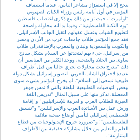
ينجح إلا في استفزاز مشاعر الناس، عندما استضاف
المؤتمر في أول أيامه رئيس وزراء الكيان الصهيوني
"اولمرت"، حيث تزامن ذلك مع ذكرى اغتصاب فلسطين
"يوم النكبة الفلسطينية"، وفيما بدا انه محاولة واضحة
لتطويع الشباب وغسل عقولهم لتقبل الجانب الإسرائيلي،
فقد جمع المؤتمر طلاب جامعات عرب من الأردن ومصر
والكويت والسعودية ولبنان والمغرب بالإضافة،إلى طلاب
من إسرائيل، جيء بهم ليتحدثوا عن السلام بشكل ساذج
ساوى بين الجلاد والضحية، ووجد الكثير من المتابعين أن
ذلك "يندرج تحت محاولات تجري حاليا من قبل أطراف
عديدة لاختراق الشاب العربي، لتصوير إسرائيل بشكل دولة
طبيعية تسعى إلى السلام". لم يخرج المؤتمر بشيء، سوى
ببعض التوصيات التطبيعية الباهتة والتي لا تمس جوهر
المعضلة، نذكر منها على سبيل المثال "تدريس اللغة
العبرية للطلاب العرب والعربية للإسرائيليين" و"إقامة
ورش عمل بين الأساتذة العرب والإسرائيليين" و"تنسيق
فلسطيني إسرائيلي لتأمين أوضاع صحية ملائمة
للفلسطينيين"! و"ضرورة خروج الإيديولوجيات من قطاع
العلم والتعليم من خلال مشاركة حقيقية بين الأطراف
المتنازعة".