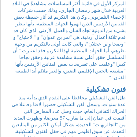
المركز الأول في قائمة أكثر المسلسلات مشاهدةً في البلاد
العربية خلال شهر رمضان الجاري، وذلك حسب شركات
الإحصاء التلفزيوني. وكان هذا التكريم قد أثار حفيظة بعض
الفنانين الأردنيين الذين اتهموا الجهات المنظمة، بأنها تنظر
بشيء من الدونية تجاه الفنان والعمل الأردني الذي كان قد
قدم ثلاثة أعمال أردنية، هي "نمر بن عدوان" و "الاجتياح" و
"وضحا وابن عجلان"، والتي كانت أولى بالتكريم من وجهة
نظرهم، أما الجهات المنظمة لهذا التكريم فقد اعتبرت " أن
المسلسل حقق أعلى نسبة مشاهدة عربية وحقق نجاحا
كبيرا "وعلقت على تصريحات بعض الفنانين الأردنيين بأنها
"مشبعة بالحس الإقليمي الضيق، والغير ملائم أبدا لطبيعة
الفنان.."
فنون تشكيلية
ظل الفن التشكيلي محافظا على التقدم الذي بدأ به منذ
عدة سنوات، وسجل الفن التشكيلي حضورا لافتا وفاعلا في
الحراك الثقافي العام، حيث وصل عدد المعارض التي
أقيمت في عمان إلى ما يقارب 57 معرضا، وظهرت العديد
من "الجالريهات" الجديدة، بشكل أمكن الكثير من المتابعين
التحدث عن سوق إقليمي مهم في حقل الفنون التشكيلية،