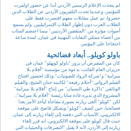
لم يتحدث الإعلام الرسمي الأردني أبدا عن حضور اولمرت
للمؤتمر، وعندما تحدث التلفزيون الأردني عن الطلاب الذين
حضروا، تم عمل مقابلات معهم اقتصرت فقط على
الطلاب العرب دون إظهار الطلاب الإسرائيليين. ولم يسمع
أصوات مؤثرة من "المثقفين الأردنيين" بينما اعتصم المئات
من أعضاء ممثلي النقابات المهنية في عمان، لمدة ساعة
احتجاجا على المؤتمر.
باولو كويلو.. أبعاد فضائحية
كان من المفترض أن يزور "باولو كويهلو" عمان في
حزيران العام الفائت، بدعوة من مؤسسة "أفلام بلا
ميزانية" و"شركة الرواد للصوتيات" وذلك لحضور افتتاح
الفيلم الروائي "أحلام رفيعة" لكاتبته حنان الشيخ، والفيلم
الوثائقي "ذاكرة طي النسيان" من إنتاج "أفلام بلا ميزانية"
المشروع الذي تديره غادة سابا رئيسة "أفلام بلا ميزانية"،
لكن "كويلو" ألغى زيارته بصورة مفاجأة ليأخذ الأمر بعدا
فضائحيا، حين كشف "كويلو" وبشكل فاضح على موقعه
الالكتروني، الأسباب التي دفعته إلى إلغاء زيارته إلى عمان.
حيث قال كويلو على موقعه الالكتروني، انه قرر إلغاء
زيارته إلى الأردن، لأنه لا يقبل "التصرفات والحيثيات التي