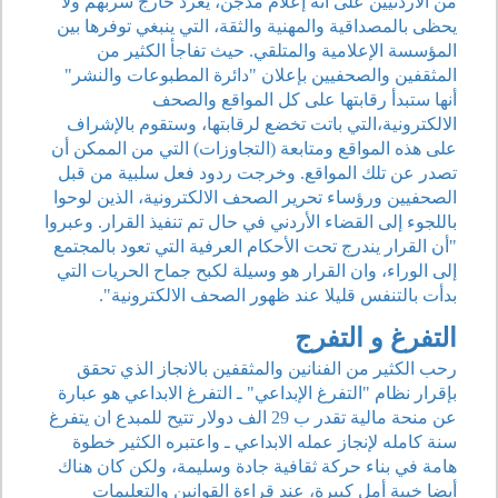
من الأردنيين على انه إعلام مدجن، يغرد خارج سربهم ولا
يحظى بالمصداقية والمهنية والثقة، التي ينبغي توفرها بين
المؤسسة الإعلامية والمتلقي. حيث تفاجأ الكثير من
المثقفين والصحفيين بإعلان "دائرة المطبوعات والنشر"
أنها ستبدأ رقابتها على كل المواقع والصحف
الالكترونية،التي باتت تخضع لرقابتها، وستقوم بالإشراف
على هذه المواقع ومتابعة (التجاوزات) التي من الممكن أن
تصدر عن تلك المواقع. وخرجت ردود فعل سلبية من قبل
الصحفيين ورؤساء تحرير الصحف الالكترونية، الذين لوحوا
باللجوء إلى القضاء الأردني في حال تم تنفيذ القرار. وعبروا
"أن القرار يندرج تحت الأحكام العرفية التي تعود بالمجتمع
إلى الوراء، وان القرار هو وسيلة لكبح جماح الحريات التي
بدأت بالتنفس قليلا عند ظهور الصحف الالكترونية".
التفرغ و التفرج
رحب الكثير من الفنانين والمثقفين بالانجاز الذي تحقق
بإقرار نظام "التفرغ الإبداعي" ـ التفرغ الابداعي هو عبارة
عن منحة مالية تقدر ب 29 الف دولار تتيح للمبدع ان يتفرغ
سنة كامله لإنجاز عمله الابداعي ـ واعتبره الكثير خطوة
هامة في بناء حركة ثقافية جادة وسليمة، ولكن كان هناك
أيضا خيبة أمل كبيرة، عند قراءة القوانين والتعليمات