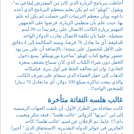
أحاطت ببرنامج الزيارة الذي كان من المفترض إيقاعي به"،
ويقول "كويلو" انه لم يكن يعلم بمعظم البرنامج الذي أعده
داعوه، وبأن معظم الترتيبات التي حصلت لم يكن له علم
بها. حيث علم بأن منظمي الزيارة، فرضوا على الجمهور
المهتم بزيارة الكاتب الاتصال على رقم يبدأ ب 09 ليتم
تسجيله، علما بأن تكلفة الاتصال تقارب الدولار الواحد
للدقيقة، أي ما يعادل 70 قرشا، وتمتد المكالمة إلى 4 دقائق
على الأقل للحصول على نتيجة!، بالإضافة أن على من يود
حضور توقيع كتاب كويلو "ساحرة بورتوبيللو" يمنع دخول
الحفل دون شراء الكتاب الذي كان سيباع بضعف سعره
العادي!، وان لم يحالفه الحظ في أول مرة، فبإمكانه
الذهاب إلى حفل العشاء الذي سيقام على شرف الكاتب
والذي بيعت تذاكره بمبلغ 100 دولار، أي ما يعادل 70 دينارا
للشخص الواحد!!..
غالب هلسه التفاتة متأخرة
كانت مفاجأة من الطراز الأول، أن تلتفت الجهات الرسمية
إلى ابن "ديرتها" الروائي "غالب هلسا"، فبعد تنكر وتغييب
دام 15 عاما، تم الإعلان عن اسم "غالب هلسا" كأحد
الفائزين في جوائز الدولة التقديرية. الاستحقاق الذي " أخيرا