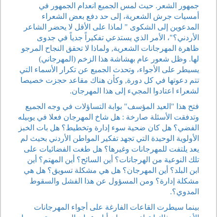
جمهور الشعر. حيث لمس الجميع انعدام الجمهور في
أمسيات جرش الشعرية، إلى حد دفع بعض الشعراء
المدعوين إلى الشكوى " لماذا على الأقل لا يحضر الشاعر
الأردني؟"، الأمر الذي يستدعي تفكيراً جدياً في جدوى
ظاهرة المهرجانات الشعرية, ولماذا لا تحقق النجاح المرجو
لها. وظل شعور عام بهشاشة هذا الزخم (المهرجاني)
يسيطر على الأجواء، وتحدث الجميع عن تكرار الأسماء التي
تتم دعوتها في كل دورة, وكأن هناك مقاعد حجزت خصيصا
لشعراء اعتادوا المجيء إلى هذا المهرجان.
فتح هذا "العيد المؤسف" بوابة التساؤلات في وجه الجميع
وتدفقت الأسئلة صارخة : هل شاخ المهرجان فعلا في يوبيله
الفضي؟ هل كان ضحية سوء إدارة وتخطيط؟ هل بات الخبز
الأولوية الوحيدة التي تجهد تفكير المواطن الأردني بحيث لم
يعد يلتفت للمهرجانات وغيرها؟ هل طغت الفضائيات على
تلك النوعية من الهرجانات؟ أين السائح؟ أين المهتم؟ أين
ابن البلد؟ أين المهرجان؟ هل هي مشكلة تسويق؟ هل هي
مشكلة إدارة؟ ومن المسؤول عن هذا الفشل والسقوط
المدوي؟.
بينما سيطرت القاعات الفارغة على أجواء المهرجانات