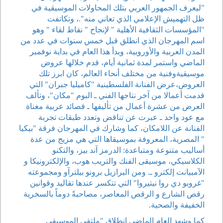
"ليعرف الجمهور العربي بتلك المحاولات الموسيقية في
ظل التهميش الإعلامي الذي تعاني منه".، وتكاتفت
"المؤسسات الثقافية الأهلية " لإنجاح " نقاط لقاء " وهو
اسم المهرجان الذي انطلق قبل خمس سنوات في عدد من
المدن العربية والأوروبية، وبدأ هذا العام في بداية نوفمبر
الماضي واستمر لمدة ثمانية أيام، قدم خلالها عروض
موسيقيةوفنية من مختلف أنحاء العالم، كان ابرز تلك
العروض،عرض الفنانة الفلسطينية "كاميليا جبران" التي
قدمت أعمالا من آخر نتاجها الفني ـ البوم "مكان"، وتألف
العرض من عشرة أعمال من تأليفها ـ قصائد عربية مغناة
مع عود واحد ـ عبرت عن تناقض وتعدد طبقات تجربة
الفنانة عن اللامكان، كما وشارك في المهرجان فرقة "بيكيا
" المصرية، المعروفة بموسيقاها التي هي مزيج من عدة
أساليب متنوعة ومتباعدة: الدرمز آند بيز، والتكنو
الكلاسيكي، موسيقى الفنك والتريب هوب، والإلكترونيكا و
الآمبيانت إلكترو ـ. ومن البرازيل برونو بيلترآو ومجموعته
"غروبو دي روا نيتيروا" التي تتكسر عندها تقاليد وقوانين
رقص الشارع و الرقص المعاصر، مصاحبةً دوماً بالسخرية
الخفيفة والصحية.
كما وشهد العام الماضي انطلاق "ملتقى الموسيقى