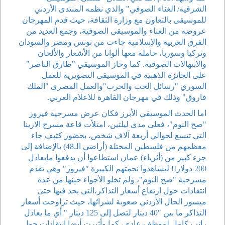
الشرقية/ الغناء الصوفي" والذي نظمه المنتدى الأردني
للموسيقى بالتعاون مع وزارة الثقافة، حيث قدم المهرجان
عروضه من الغناء والموسيقى الصوفية، وجمع العديد من
الفرق العربية والإسلامية جاءت من تونس ومصر والسودان
وتركيا وسوريا، حاملة معها ألوانا من الأشعار والألحان
والابتهالات الصوفية. كما وحاز الموسيقي "طارق الناصر"
على الجائزة الذهبية في الموسيقى التصويرية للعمل
السوري "رسائل الحب والحرب"والعمل المصري "الملك
فاروق" وذلك في مهرجان القاهرة للاعلام العربي.
اما الحدث الموسيقي الأبرز فكان عرض مسرحية فيروز
"صح النوم"، فعلى مدى ليلتين، امتلأت قاعة مسرح الارينا
التي تتسع لحوالي أربعة آلاف شخص، بحضور كثيف جاء
معظمهم من فلسطين المحتلة (أراضي الـ48) بالإضافة إلى
جزء كبير من (أثرياء) عمان استطاعوا أن يدفعوا مايعادل
200 دولار!! ليشاهدوا نجمتهم الكبيرة "فيروز" وهي تقدم
مسرحية "صح النوم"، ولم تخلو الأجواء حينها من عدة
انتقادات حول ارتفاع أسعار التذاكر،التي يجد فيها حتى
ميسور الحال الأردني صعوبة لشرائها، حيث تراوحت أسعار
التذاكر ما بين "40 دينار لتصل إلى 125 دينار " أي ما يعادل
راتب كامل لموظف عادي، كما وأثيرت أيضا انتقادات حول