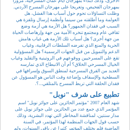
الأخرى، وذلك ابتداء بمهرجان أيام عمان المسرحية، مرورا
بمهرجان الفحيص، وتعريجا على مهرجان المسرح الأردني.
وظلت التساؤلات تحوم حول أسباب هذا الفشل، هل
العولمة وما أطلقته من سينما وأنظمة إرسال وتلفزة هي
السبب في فقدان الجمهور؟ هل الأزمة هي أزمة وضع
ثقافي عام ومجتمع تنخره الأمية من جهة وإرهاصات الحياة
من جهة أخرى؟ هل أسباب تلك الأزمة هي غياب هامش
الحرية والمنع الذي تفرضه السلطات الرقابية، وغياب
الدعم والتمويل من قبل الجهات الرسمية؟ هل المسؤولية
تقع على المسرحيين ووقوعهم في الروتينية والتقليد وغياب
الخيال المسرحي الخلاق؟ أم أن الانبطاح الذي تمارسه
العديد من الفرق المسرحية لمنطق السوق وإسرافها في
السطحية والإسفاف وإضاعة وقت الناس هو المسؤول عن
فقدان الحلقة التي تربط المسرح بالمتلقي...؟.
تطبيع على شرف "نوبل"
شهد العام 2007 "مؤتمر الحائزين على جوائز نوبل" اسم
المؤتمر الذي جمع عدد من الحائزين على جوائز نوبل على
مدار سنتين، لمناقشة المخاطر التي تهدد البشرية، وذلك
حسب قول الجهات المنظمة لهذا المؤتمر، في السنة
الماضية فلم يختلف المؤتمر كثيرا عن باقي السنوات، ولم