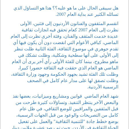
هل سيبقى الحال على ما هو عليه؟؟ هذا هو التساؤل الذي
تسائله الكثير عند بداية العام 2007.
انقسم المثقفون والفنانون الأردنيون إلى فئتين، الأولى
نظرت إلى العام 2007 كعام تحقق فيه انجازات ثقافية
عديدة خدمت المثقف والفنان، وفئة أخرى نظرت إلى العام
الماضي، كباقي الأعوام التي انقضت دون أن يكون فيها أي
تقدم جوهري في موضوع الثقافة، الفئة الثانية ظلت تنظر
إلى الأولى على أنها سطحية وشكلية، وظلت تشكك في
ماهو مطروح، بينما كان للفئة الأولى رأي آخر يرى أن العام
الماضي هو العام الذي حققت فيه الثقافة حضورا كبيرا،
وظلت تلك الفئة تشيد بجهود الحكومة وجهود وزارة الثقافة،
وظلت تصفق لها على مدار عام كامل في الصحف
الرسمية الأردنية.
شهد العام الماضي قوانين ومشاريع وميزانيات، بعضها نفذ
والبعض الآخر ينتظر التنفيذ. وتساؤلات كثيرة طرحت من
قبل المثقفين والمراقبين للوضع الثقافي، في ظل عام
كامل من التصريحات والوعود من قبل الجهات الرسمية،
بوضع خطط جادة "للتنمية الثقافية" والعمل على تفعيل
الحياة الثقافية في الأردن. حيث تم رصد عشرة ملايين دينار