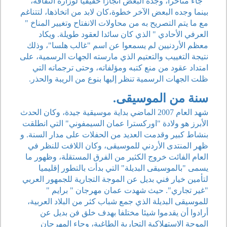
" جاء متأخرا، وجده البعض انجازا حقيقيا لوزارة الثقافة،
بينما وجده البعض الآخر خطوة،كان لابد من اتخاذها، لتتناغم
مع ما يتم التصريح به من محاولات الانفتاح وتغيير المناخ "
العرفي الأحادي " الذي كان سائدا لعقود طويلة. ويكاد
معظم الأردنيين لم يسمعوا عن اسم "غالب هلسا"، وذلك
نتيجة التغييب والتعتيم الذي مارسته الجهات الرسمية، على
امتداد عقود من منع كتبه ومؤلفاته، وحتى ترجماته التي
ظلت الجهات الرسمية تنظر إليها بنوع من الريبة والحذر.
سنة من الموسيقى.
شهد العام 2007 الماضي بداية موسيقية جيدة، وكان الحدث
الأبرز هو ولادة "اوركسترا عمان السيمفوني" التي انطلقت
بنشاط كبير وقدمت العديد من الحفلات على مدار السنة. و
ظهر المنتدى الأردني للموسيقى، وكان اللافت للنظر في
العام الفائت خروج الكثير من الفرق المستقلة، وظهور ما
يسمى "بالموسيقى البديلة" التي بدأت بالتطور إقليميا
لتأمين خيار فني بديل عن الموجة التجارية للجمهور العربي
"غير تجاري". حيث شهدت عمان مهرجان " برايم "
للموسيقى البديلة الذي جمع شباب كثر من البلاد العربية،
أرادوا أن يقدموا شيئا مختلفا بهدف خلق فن بديل عن
الموجة الاستهلاكية التجارية الطاغية، وجاء المهرجان