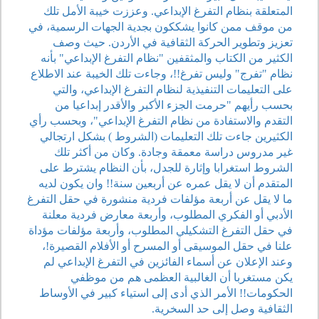
المتعلقة بنظام التفرغ الإبداعي. وعززت خيبة الأمل تلك
من موقف ممن كانوا يشككون بجدية الجهات الرسمية، في
تعزيز وتطوير الحركة الثقافية في الأردن. حيث وصف
الكثير من الكتاب والمثقفين "نظام التفرغ الإبداعي" بأنه
نظام "تفرج" وليس تفرغ!!، وجاءت تلك الخيبة عند الاطلاع
على التعليمات التنفيذية لنظام التفرغ الإبداعي، والتي
بحسب رأيهم "حرمت الجزء الأكبر والأقدر إبداعيا من
التقدم والاستفادة من نظام التفرغ الإبداعي"، وبحسب رأي
الكثيرين جاءت تلك التعليمات (الشروط ) بشكل ارتجالي
غير مدروس دراسة معمقة وجادة. وكان من أكثر تلك
الشروط استغرابا وإثارة للجدل، بأن النظام يشترط على
المتقدم أن لا يقل عمره عن أربعين سنة!! وان يكون لديه
ما لا يقل عن أربعة مؤلفات فردية منشورة في حقل التفرغ
الأدبي أو الفكري المطلوب، وأربعة معارض فردية معلنة
في حقل التفرغ التشكيلي المطلوب، وأربعة مؤلفات مؤداة
علنا في حقل الموسيقى أو المسرح أو الأفلام القصيرة!،
وعند الإعلان عن أسماء الفائزين في التفرغ الإبداعي لم
يكن مستغربا أن الغالبية العظمى هم من موظفي
الحكومات!! الأمر الذي أدى إلى استياء كبير في الأوساط
الثقافية وصل إلى حد السخرية.