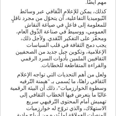
مهم أيضًا.
كذلك، يمكن للإعلامِ الثّقافي عبر وسائط
النّيوميديا التفاعلية، أن يتحوّل من مجرد ناقلٍ
للمعلومة إلى فاعلٍ في صياغة النقاش
العمومي، ووسيط في صناعة الذّوق العام،
ومحفّز على التفكير النّقدي. ولأجل ذلك،
يجب دمج الثقافة في قلب السياسات
الإعلامية، وتكوين جيل جديد من الصحفيين
الثقافيين الملمين بأدوات السرد الرقمي
والقراءة المتقاطعة للخطابات.
ولعل من أهم التحديات التي تواجه الإعلام
الثقافي راهنًا، ما يُسمى بـ "هيمنة التّرفيه
وسطوة الخوارزميات"، ذلك أن البيئة الرقمية
غالبًا ما يتعرض فيها الخطاب الثقافي إلى
تهميش أمام المحتوى التّرفيهي سريع
الاستهلاك، والذي تروّج له خوارزميات
المنصات العملاقة لما يُدره من أرباح مادية