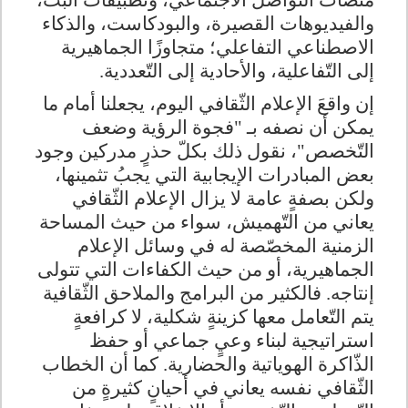
منصات التواصل الاجتماعي، وتطبيقات البث،
والفيديوهات القصيرة، والبودكاست، والذكاء
الاصطناعي التفاعلي؛ متجاوزًا الجماهيرية
إلى التّفاعلية، والأحادية إلى التّعددية.
إن واقعَ الإعلام الثّقافي اليوم، يجعلنا أمام ما
يمكن أن نصفه بـ "فجوة الرؤية وضعف
التّخصص"، نقول ذلك بكلّ حذرٍ مدركين وجود
بعض المبادرات الإيجابية التي يجبُ تثمينها،
ولكن بصفةٍ عامة لا يزال الإعلام الثّقافي
يعاني من التّهميش، سواء من حيث المساحة
الزمنية المخصّصة له في وسائل الإعلام
الجماهيرية، أو من حيث الكفاءات التي تتولى
إنتاجه. فالكثير من البرامج والملاحق الثّقافية
يتم التّعامل معها كزينةٍ شكلية، لا كرافعةٍ
استراتيجية لبناء وعيٍ جماعي أو حفظ
الذّاكرة الهوياتية والحضارية. كما أن الخطاب
الثّقافي نفسه يعاني في أحيانٍ كثيرةٍ من