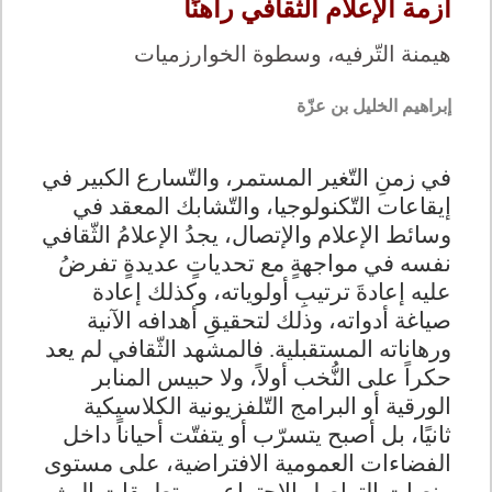
أزمة الإعلام الثقافي راهنًا
هيمنة التّرفيه، وسطوة الخوارزميات
إبراهيم الخليل بن عزّة
في زمنِ التّغير المستمر، والتّسارع الكبير في
إيقاعات التّكنولوجيا، والتّشابك المعقد في
وسائط الإعلام والإتصال، يجدُ الإعلامُ الثّقافي
نفسه في مواجهةٍ مع تحدياتٍ عديدةٍ تفرضُ
عليه إعادةَ ترتيبِ أولوياته، وكذلك إعادة
صياغة أدواته، وذلك لتحقيقِ أهدافه الآنية
ورهاناته المستقبلية. فالمشهد الثّقافي لم يعد
حكراً على النُّخب أولاً، ولا حبيس المنابر
الورقية أو البرامج التّلفزيونية الكلاسيكية
ثانيًا، بل أصبح يتسرّب أو يتفتّت أحياناً داخل
الفضاءات العمومية الافتراضية، على مستوى