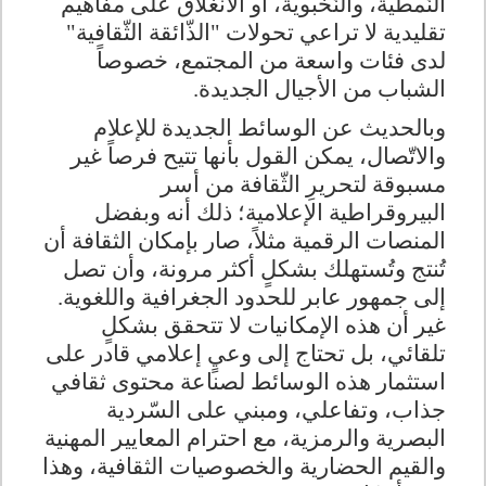
النّمطية، والنّخبوية، أو الانغلاق على مفاهيم
تقليدية لا تراعي تحولات "الذّائقة الثّقافية"
لدى فئات واسعة من المجتمع، خصوصاً
الشباب من الأجيال الجديدة.
وبالحديث عن الوسائط الجديدة للإعلام
والاتّصال، يمكن القول بأنها تتيح فرصاً غير
مسبوقة لتحريرِ الثّقافة من أسر
البيروقراطية الإعلامية؛ ذلك أنه وبفضل
المنصات الرقمية مثلاً، صار بإمكان الثقافة أن
تُنتج وتُستهلك بشكلٍ أكثر مرونة، وأن تصل
إلى جمهور عابر للحدود الجغرافية واللغوية.
غير أن هذه الإمكانيات لا تتحقق بشكلٍ
تلقائي، بل تحتاج إلى وعيٍ إعلامي قادر على
استثمار هذه الوسائط لصناعة محتوى ثقافي
جذاب، وتفاعلي، ومبني على السّردية
البصرية والرمزية، مع احترام المعايير المهنية
والقيم الحضارية والخصوصيات الثقافية، وهذا