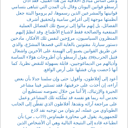
وعلى أساس مبادئ أخلاقية من هذا القبيل، فقد أدان
أرسطو قوانين اليونان وقال بأن المدن التي تتباهى بتسامي
قوانينها والمشرعين الذين رسموها، لم يروموا البتة جعل
أنظمتها موجهة إلى أغراض سامية ولتحقيق أشرف
الفضائل، بل إنهم مالوا إلى ترسيخ تلك الفضائل العملية
المنفعية والصالحة فقط لاشباع الأطماع. وقد انظمّ إليهم
المنظرون السياسيون، مروّجين لنفس تلك الأفكار، مادحين
دستور سبارتا، مفتونين بالغاية التي قصدها المشرّع، والذي
عن طريق القوانين يصبو إلى الهيمنة على الآخرين واشعال
فتيل الحرب
. يقول أرسطو بأن أطروحات هؤلاء الساسة
(16)
وأذيالهم من الديماغوجيين، قابلة بسهولة للنقض نظريا، كما
أنها دُحضت وبان فشلها على أرض الواقع.
أعود إلى أفلاطون، وأقول: حتى وإن سلمنا جدلا بأن بعض
آراءه، إن أُخذت على حرفيتها، فقد تستثير فينا مشاعر
الحيرة والإرتباك، إلاّ أننا من خلال نصوصه نستطيع أن
نحدس أنه ربما هو نفسه قد تملّكته تلك المشاعر وعمل
على مراجعة آرائه ونقدها. أفلاطون الذي تفطّن إلى الجانب
الطوباوي من عمله، لم يتوان من توجيه نقد لاذع
للجمهورية. يقول في محاورة طيماوس (19ب ـ س) بأن
انطباعه قاده إلى النتيجة التالية وهي أن الأشخاص الذين