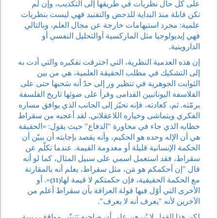
على كل حال نظريات في طريقها إلى التكذيب، وإن لم
تكن قابلة منذ البداية للدحض والتفنيد فهي ليست بنظريات
علمية: مجرد استيهامات خارجة عن مجال العلم، وبالتالي
فهي إيديولوجيا مثل الماركسية أوالتحليل النفسي أو
الداروينية.
إن هذه العدمية النظرية، التي اخترقت تفكيره والتي أدت به
إلى التشكيك في مطلب الحقيقة العلمية، هي من بين
الثوابت الجوهرية في تنظير ور إلى حدّ أنه سَحبها حتى على
الفلاسفة اليونانيين القدامى وقرأ على ضوئها تاريخ الفلسفة
برمّته. ثم، كعادته، فإنه تحيّز إلى الجانب الذي يوافق مساره
الفكري ويتماشى وخياره اللاعقلاني. لقد أعجبه من سقراط
خطابه الذي جاء في محاورة "الدفاع" حيث يقول: «الحقيقة
هي أن الإله وحده هو الحكيم، وأنه يقصد بإجابته أن يبيّن أن
الحكمة الإنسانية قليلة أو معدومة القيمة. عندما تكلّم عن
سقراط، فقد استعمل اسمي على سبيل المثال، كما لو أنه
قال "إن أحكمكم هو مَن، مثل سقراط، يعلم أنه بالمقارنة
مع الحكمة الحقيقية، فإن حكمتكم لا قيمة لها
». أو
(31)
الأخرى التي أوّل فيها قولة العرافة بأن سقراط أعلم من
الآخرين لأنه "يعرف أنه لا يعرف".
لكن هذا القول لا يُبرهن على أن صاحبه يَتبنّى مواقف ريبية