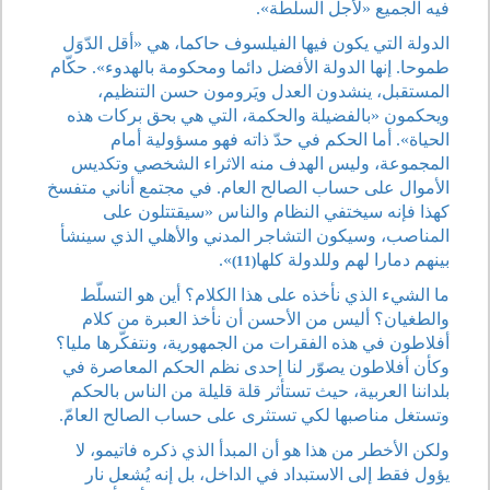
فيه الجميع «لأجل السلطة».
الدولة التي يكون فيها الفيلسوف حاكما، هي «أقل الدّوَل
طموحا. إنها الدولة الأفضل دائما ومحكومة بالهدوء». حكّام
المستقبل، ينشدون العدل ويَرومون حسن التنظيم،
ويحكمون «بالفضيلة والحكمة، التي هي بحق بركات هذه
الحياة». أما الحكم في حدّ ذاته فهو مسؤولية أمام
المجموعة، وليس الهدف منه الاثراء الشخصي وتكديس
الأموال على حساب الصالح العام. في مجتمع أناني متفسخ
كهذا فإنه سيختفي النظام والناس «سيقتتلون على
المناصب، وسيكون التشاجر المدني والأهلي الذي سينشأ
بينهم دمارا لهم وللدولة كلها
».
(11)
ما الشيء الذي نأخذه على هذا الكلام؟ أين هو التسلّط
والطغيان؟ أليس من الأحسن أن نأخذ العبرة من كلام
أفلاطون في هذه الفقرات من الجمهورية، ونتفكّرها مليا؟
وكأن أفلاطون يصوّر لنا إحدى نظم الحكم المعاصرة في
بلداننا العربية، حيث تستأثر قلة قليلة من الناس بالحكم
وتستغل مناصبها لكي تستثرى على حساب الصالح العامّ.
ولكن الأخطر من هذا هو أن المبدأ الذي ذكره فاتيمو، لا
يؤول فقط إلى الاستبداد في الداخل، بل إنه يُشعل نار