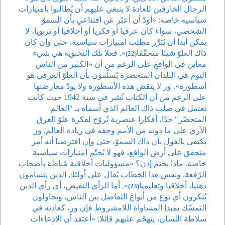
الرجال الخارقين للعادة لا ينبغي عليهم أن يُطالبوا بامتيازات
سياسية خاصة: «أودّ أن أعبّر عن اقتناعي بأن السموّ
الشخصي، سواء كان عرقيا أو فكريا أو أخلاقيا أو تربويا، لا
يمكن أبدا أن يُبَرِّر مطلب امتيازات سياسية، حتى وإن كان
ذاك العلوّ شيئا متحقّقا
». فعلا تلك النخبوية هي شيء
(22)
معاين في الواقع على الرغم من أن «الكثير من الناس
اليوم في البلدان المتحضرة يُسلّمون بأن العلوّ العرقي هو
أسطورة». ور لا ينقض هذه الأسطورة ولا يودّ معارضتها
على الرغم من أن الكتاب نُشر في سنة 1942 حيث كانت
تعتمل في صلب ذاك العالم الذي أسماه بـ "العالم
المتحضّر" جدّا، أفكارا عنصرية تُروّج لفكرة علوّ العرق
الآري على ما دونه من الأمم وحقه في ريادة العالم. ور
يَكتفي بالقول بأن ذاك السموّ، حتى وإن افترضنا أنه أمر
متحقق على أرض الواقع، فهو لا يُحتّم امتيازات سياسية
خاصة. ماذا يحتم إذن؟ «مسؤوليات أخلاقية مُناطة بأصحاب
الرّفعة. ونفس هذا الخطاب يُقال على أولئك الذين يَتسامون
ذهنيا، أخلاقيا وتعليميا
». أما الرأي النقيض، أي رأي الذين
(23)
يُنكرون أي نوع من أنواع التفاضل بين الناس، ويحاولون
التمسّك بمبدإ المساواة اللامشروط فإن ور، كعادته في
سلاطة اللسان، يتهجّم عليهم قائلا: «أعتقد أن الادعاءات