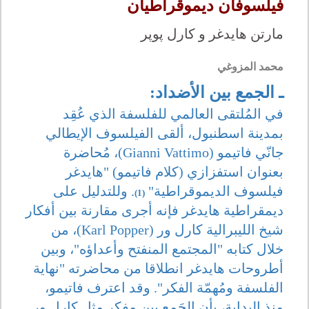
فيلسوفان ديموقراطيان
مارتن هايدغر و كارل پوپر
محمد المزوغي
ـ الجمع بين الأضداد:
في المُلتقى العالمي للفلسفة الذي عُقِد
بمدينة اسطنبول، ألقى الفيلسوف الإيطالي
جانّي فاتيمو (Gianni Vattimo)، مُحاضرة
بعنوان استفزازي (كلام فاتيمو) "هايدغر
فيلسوف الديموقراطية"
. وللتدليل على
(1)
ديمقراطية هايدغر فإنه أجرى مقارنة بين أفكار
شيخ الليبرالية كارل ور (Karl Popper)، من
خلال كتابه "المجتمع المنفتح وأعداؤه"، وبين
أطروحات هايدغر انطلاقا من محاضرته "نهاية
الفلسفة ومُهمّة الفكر". وقد اعترف فاتيمو،
منذ البداية، بأن الجَمع بين مفكر مثل كارل ور