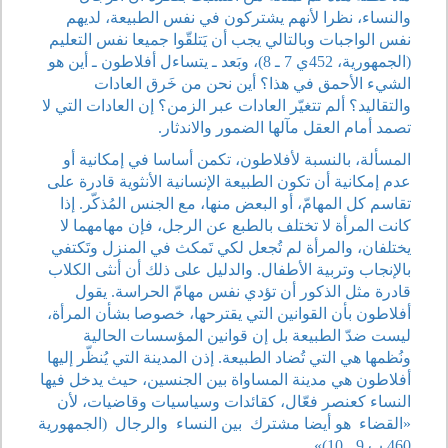
والنساء، نظرا لأنهم يشتركون في نفس الطبيعة، لديهم
نفس الواجبات وبالتالي يجب أن يَتلقّوا جميعا نفس التعليم
(الجمهورية، 452ي 7 ـ 8)، وبَعد ـ يتساءل أفلاطون ـ أين هو
الشيء الأحمق في هذا؟ أين نحن من خَرق العادات
والتقاليد؟ ألم تتغيّر العادات عبر الزمن؟ إن العادات التي لا
تصمد أمام العقل مآلها الضمور والاندثار.
المسألة، بالنسبة لأفلاطون، تكمن أساسا في إمكانية أو
عدم إمكانية أن تكون الطبيعة الإنسانية الأنثوية قادرة على
تقاسم كل المهامّ، أو البعض منها، مع الجنس المُذكّر. إذا
كانت المرأة لا تختلف بالطبع عن الرجل، فإن مهامهما لا
يختلفان، والمرأة لم تُجعل لكي تَمكث في المنزل وتَكتفي
بالإنجاب وتربية الأطفال. والدليل على ذلك أن أنثى الكلاب
قادرة مثل الذكور أن تؤدي نفس مهامّ الحراسة. يقول
أفلاطون بأن القوانين التي يقترحها، خصوصا بشأن المرأة،
ليست ضدّ الطبيعة بل إن قوانين المؤسسات الحالية
ونُظمها هي التي تُضاد الطبيعة. إذن المدينة التي يُنظّر إليها
أفلاطون هي مدينة المساواة بين الجنسين، حيث يدخل فيها
النساء كعنصر فعّال، كقائدات وسياسيات وقاضيات، لأن
«القضاء
هو أيضا مشترك
بين النساء
والرجال
(الجمهورية
460 ب 9 ـ 10)».