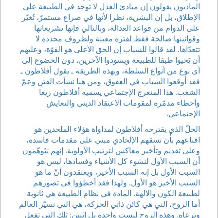
الماديون يقولون إن مبادئ العدل لا توجد في الطبيعة على
الإطلاق، بل إن البشرية، نظرا لأنها في صراع مستمرّ، تُغيّر
على الدوام من قواعد العدالة، وبالتالي فإنها تشريعاتها
وقوانينها صالحة فقط لفترة معينة ولظروف محددة لا
تتعدّاها. لقد قالوا للشباب إن الحق الأعلى هو القوّة، وعليهم
أن يَحيوا طبقا للطبيعة ويسودوا الآخرين، دون الخضوع إلى
أي نوع من أنواع السلطة، وبهذه الطريقة ـ يقول أفلاطون ـ
فقد أوقعوا الشباب في العقوق، ومن هنا نشأت الفتن وعمّ
الشغب. هذا المنعرج الإجتماعي يسميه أفلاطون زيغا
وأخطاء مدمّرة لمقومات الاعتقاد الديني والتعايش
الإجتماعي.
الحلّ الذي يقترحه أفلاطون لمداواة هؤلاء الملحدين هو
اقناعهم بأن نسقهم الإلحادي مبني على مقدمات فاسدة،
وعلى تقديم وتأخير معاكس لترتيب الأولوية. إنهم يَتَوهّمون
أن السبب الأول لنشوء كل الأشياء وفسادها، ليس هو
السبب الأول بل إنه السبب الأخير، ويعتقدون أنّ ما هو
السبب الأخير هو الأول. ولهذا فقد أخطؤوا في تصورهم
لطبيعة الكون والآلهة. المادة في نظام الطبيعة هي ثانوية
أما الروح، التي هي كائن ذاتي الحركة، هي التي تسيّر العالم
وترعاه. وهذه الروح ليست واحدة بل اثنين: تلك التي تفعل