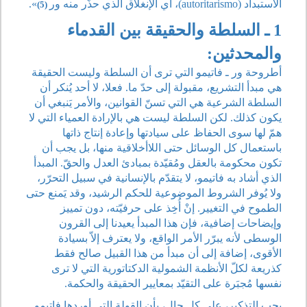
الاستبداد (autoritarismo)، أي الإنغلاق الذي حذّر منه ور
».
(5)
1 ـ السلطة والحقيقة بين القدماء
والمحدثين:
أطروحة ور ـ فاتيمو التي ترى أن السلطة وليست الحقيقة
هي مبدأ التشريع، مقبولة إلى حدّ ما. فعلا، لا أحد يُنكر أن
السلطة الشرعية هي التي تسنّ القوانين، والأمر يَنبغي أن
يكون كذلك. لكن السلطة ليست هي بالإرادة العمياء التي لا
همّ لها سوى الحفاظ على سيادتها وإعادة إنتاج ذاتها
باستعمال كل الوسائل حتى اللاأخلاقية منها، بل يجب أن
تكون محكومة بالعقل ومُقيّدة بمبادئ العدل والحقّ. المبدأ
الذي أشاد به فاتيمو، لا يتقدّم بالإنسانية في سبيل التحرّر،
ولا يُوفر الشروط الموضوعية للحكم الرشيد، وقد يَمنع حتى
الطموح في التغيير. إنْ أُخِذ على حرفيّته، دون تمييز
وإيضاحات إضافية، فإن هذا المبدأ يعيدنا إلى القرون
الوسطى لأنه يبرّر الأمر الواقع، ولا يعترف إلاّ بسيادة
الأقوى، إضافة إلى أن مبدأ من هذا القبيل صالح فقط
كذريعة لكلّ الأنظمة الشمولية الدكتاتورية التي لا ترى
نفسها مُجبَرة على التقيّد بمعايير الحقيقة والحكمة.
يجب التذكير، على كل حال، بأن القولة التي أوردها فاتيمو