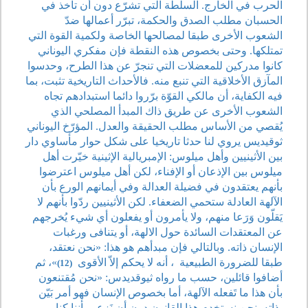
الحرب في الخارج. السلطة التي تشرّع دون أن تأخذ في
الحسبان مطلب الصدق والحكمة، تبرّر أعمالها ضدّ
الشعوب الأخرى طبقا لمصالحها الخاصة ولكمية القوة التي
تمتلكها. وحتى بخصوص هذه النقطة فإن مفكري اليوناني
كانوا مدركين للمعضلات التي تنجرّ عن هذا الطرح، وحدسوا
المآزق الأخلاقية التي تنبع منه. فالأحداث التاريخية تثبت، بما
فيه الكفاية، أن مالكي القوّة برّروا دائما استبدادهم تجاه
الشعوب الأخرى عن طريق ذاك المبدأ المصلحي الذي
يُقصي من الأساس مطلب الحقيقة والعدل. المؤرّخ اليوناني
ثوقيديس يروي لنا حدثا تاريخيا على شكل حوار مأساوي دار
بين الأثينيين وأهل ميلوس: الإمبريالية الإثينية خيّرت أهل
ميلوس بين الإذعان أو الإفناء، لكن أهل ميلوس اعترضوا
بأنهم يعتقدون في فضيلة العدالة وفي أيمانهم الورع بأن
الآلهة العادلة ستحمي الضعفاء. لكن الأثينيين ردّوا بأنهم لا
يَقلّون وَرَعا منهم، ولا يأمرون أو يفعلون أي شيء يُخرجهم
عن المعتقدات السائدة حول الالهة، أو يتنافى ورغبات
الإنسان ذاته. وبالتالي فإن مبدأهم هو هذا: «نحن نعتقد،
طبقا للضرورة الطبيعية
، أنه لا يحكم إلاّ الأقوى
»، ثم
(12)
أضافوا قائلين، حسب ما رواه ثيوقديدس: «نحن مُقتنعون
بأن هذا ما تَفعله الآلهة، أما بخصوص الإنسان فهو أمر بَيّن
بذاته. نحن نستخدم هذا القانون دون أن نَزعم بأننا كنا