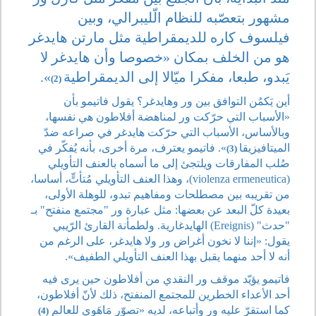
مشهور بتعصّبه للنظام الّليبرالي، وبين
فيلسوف كاره للديمقراطية مثل مارتن هايدغر
هو من الخلف بمكان «خصوصا وأن هايدغر لا
يَبدو، طبعا، مفكرا ميّالا إلى الديمقراطية
».
(2)
أين يَكمُن التوافق بين ور وهايدغر؟ يقول فاتيمو بأن
«الأسباب التي حرّكت ور لمناهضة أفلاطون هي نفسها،
وبالأساس، الأسباب التي حرّكت هايدغر في صراعه ضدّ
الميتافيزيقا
». فاتيمو يعترف، مرة أخرى، بأنه يُفكّر في
(3)
صُلب المفارقات ويلتجئ إلى ما أسماه بالعنف التأويلي
(violenza ermeneutica)، وهذا العنف التأويلي مُتأتٍّ، أساسا،
من تقريبه بين مصطلحات ومفاهيم تبدو، للوهلة الأولى،
بعيدة كلّ البعد عن بعضها: مثل عبارة ور "مجتمع منفتح" بـ
"حدث" (Ereignis) الهايدغارية. ولطمأنة القارئ الرّيبي
يقول: «إننا لا نخون أغراض ور ولا هايدغر، على الرغم من
أنه لا أحد منهما يقبل بهذا العنف التأويلي الطفيف».
فاتيمو يؤيّد موقف ور النقدي من أفلاطون حين يرى فيه
أحد الأعداء الخطرين للمجتمع المنفتح، ذلك لأنّ أفلاطون،
كما استقرّ عليه ور وأتباعه، لديه «تصوّر مَاهَوي للعالم
(4)