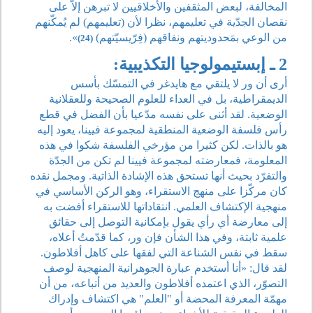
المخالفة، لبعض المثقفين والأخلاقيين لا تبرهن إلاّ على
نقصان الجدّية في تعليمهم، نظرا لأن (تعليمهم) لم يُمكّنهم
من الوعي بمَحدوديتهم ونفاقهم (فِرّيسيّتهم)
».
(24)
2 ـ إبستيمولوجيا التكذيبية:
أرى أن ور لا يلتقي مع هايدغر في التمسّك بأسس
الديمقراطية، بل في العداء للعلوم الصحيحة وللعقلانية
الوضعية. لقد أثنى على نفسه مدّعيا بأن الفضل في قطع
رأس فلسفة الوضعية المنطقية لمجموعة فيينا، يعود إليه
هو بالذات. لكن كثيرا من مؤرخي الفلسفة شكوا في هذه
المعلومة، فمعارضته لمجموعة فيينا لم تكن من الجدّة
والتفرّد بحيث أنها تستحق هذه الإشادة الذاتية. ومجمل نقده
كان مركّزا على منهج الاستقراء، وهو الركن الأساسي في
منهجية الإكتشاف العلمي. انتقاداتها للاستقراء أفضت به
إلى معارضة أي رأي يقول بإمكانية التوصل إلى حقائق
علمية ثابتة، وفي هذا الشأن فإن ور، كما قدّمتُ أعلاه،
سقط في نفس الشناعة التي لفقها على كاهل أفلاطون.
لقد قال: «أنا أستخدم عبارة الجوهرانية المنهجية لوصف
التصوّر، الذي اعتمده أفلاطون والعديد من أتباعه، من أن
مهمّة المعرفة المحضة أو "العلم" هي اكتشاف وإدراك