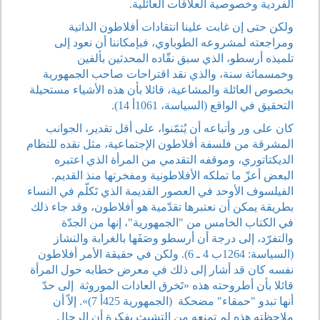
الفردية وخصوصية العلاقات العائلية.
ولكن حتى إن غابت علينا انتقادات أفلاطون الذاتية
ومراجعته لمشروعه الطوباوي، فبإمكاننا أن نعود إلى
تلميذه أرسطو، الذي سبق نقّاده المحدثين بألفين
وخمسمائة سنة، والذي نقد اقتراحات صاحب الجمهورية
بخصوص العائلة والمشاعية، قائلا بأن هذه الأشياء مستحيلة
التحقيق في الواقع (السياسة، 1061أ 14).
كان على ور وأتباعه أن يُثمّنوا، على أقل تقدير، الجوانب
المشرقة من فلسفة أفلاطون الإجتماعية، مثل نقده للنظام
الديكتاتوري، وموقفه التقدمي من المرأة الذي اعتبره
البعض أعزّ ما تملكه الأفلاطونية ومفخرتها منذ القديم.
الفيلسوف الأوحد في العصور القديمة الذي تَكلّم في النساء
بطريقة يمكن أن نعتبرها تقدّمية هو أفلاطون، وقد جاء ذلك
في الكتاب الخامس من "الجمهورية"، إنها من الجدّة
والتفرّد، إلى درجة أن أرسطو وصَفَها بالغرابة والنشاز
(السياسة: 1264ب 4 ـ 6). ولكن في حقيقة الأمر أفلاطون
نفسه كان قد أشار إلى ذلك في معرض خطابه حول المرأة
قائلا بأن أطروحته هذه «تَخرق العادات الموروثة
إلى حدّ
أنها تبدو "حمقاء" مضحكة
(الجمهورية 425أ 7)». إلاّ أن
ملاحظته هذه لم تمنعه من التشبث بفكرة أن الرجال