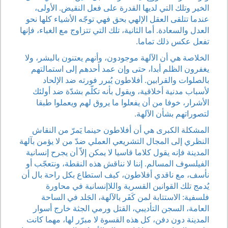
الخير وتلك التي لديها القدرة على فعل النقيض. الأولى،
عندما تتلقى العقل الإلهي بحق فهي توجّه الأشياء كلها نحو
العدل والسعادة. أما الثانية، تلك التي تتزاوج مع الغباء، فإنها
تفعل عكس ذلك تماما.
الخلاصة هي أن الآلهة موجودون، وأنهم يعتنون بالبشر، ولا
يغفرون الظلم أبدا، حتى وإن عمد أحدهم إلى استمالتهم
بالصلوات والقرابين. أفلاطون يُبرر فورته ضد الإلحاد
لأسباب مدنية أخلاقية، ويقول بأنه تكلّم بشدّة ضد أولئك
الأشرار، خوفا من أن يفعلوا ما يروق لهم ويعملوا طبقا
لتصوراتهم بشأن الآلهة.
المشكلة الكبرى هي أن أفلاطون حينما يَمرّ من النقاش
النظري إلى المجال التشريعي العملي ضدّ من لا يؤمن بآلهة
المدينة فإنه يقول كلاما قاسيا لا يمكن إلاّ أن يجرح إنسانية
الفيلسوف المسالم. إننا لا نناقش هذه النقطة، ونتعجّب أو
نأسف، مع ناقدي أفلاطون، كيف استطاع بكل راحة بال أن
يُدمج تلك القوانين القسرية واللاإنسانية في محاورة
فلسفية: الاستتابة لمن كَفَر بالآلهة، الجَلد في الساحة
العامة، السجن التأديبي، القتل ورمي الجثة خارج أسوار
المدينة دون دفن، كل هذه القسوة لا مبرّر لها، مهما كانت