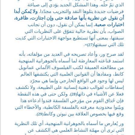
الذي تمّ حلّه. وهذا المشكل الجديد يؤدي إلى صياغة
فرضيات جديدة يتلوها النقد والتجريب مجدّدا.
ولا يُمكن أبدا
أن نقول عن نظرية بأنها صادقة حتى وإن اجتازت، ظافرة،
اختبارات صعبة.
إنما يمكن أن نقول، دون أن نجانب
الصواب، بأن نظرية حالية تتفوّق على النظريات التي
سبقتها، بمعنى أنها تستطيع مواجهة الاختبارات التي كذبت
تلك التي سبقتها
».
(27)
لقد صرح ور، وأعاد تصريحه في العديد من مؤلفاته، بأنه
استمد قناعته المعارِضَة لما أسماه بالجوهرانية المنهجية
من مطالعته العميقة لكتب الفيلسوف الألماني عمانويل
كانط، ومفادها أن القوانين العلمية التي يكتشفها العالم
ليس لها وجود في الواقع الخارجي وإنما هي مجرّد
إسقاطات لقوالب ذهنية إنسانية على الطبيعة، ولا تكشف
فعلا عن الأشياء في ذاتها
. ولكن حتى في هذه النقطة
(28)
فإن حُذاق القوم من مؤرخي الفلسفة فندوا ادعاءه هذا
وبيّنوا محدودية معرفته بالفلسفة الكانطية، والأخطاء التي
وقع فيها بخصوص العلاقة بين نيوتن وكانط
.
(29)
ور يُعارض ما أسماه بالجوهرانية المنهجية، أي تلك النظرية
التي ترى أن مهمّة النشاط العلمي هي الكشف عن