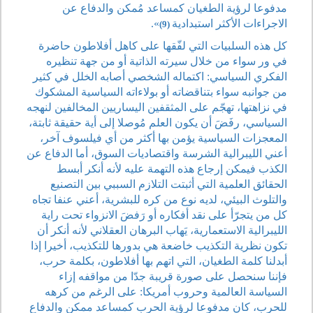
مدفوعا لرؤية الطغيان كمساعد مُمكن والدفاع عن
الاجراءات الأكثر استبدادية
».
(9)
كل هذه السلبيات التي لفّقها على كاهل أفلاطون حاضرة
في ور سواء من خلال سيرته الذاتية أو من جهة تنظيره
الفكري السياسي: اكتماله الشخصي أصابه الخلل في كثير
من جوانبه سواء بتناقضاته أو بولاءاته السياسية المشكوك
في نزاهتها، تهجّم على المثقفين اليساريين المخالفين لنهجه
السياسي، رفَضَ أن يكون العلم مُوصلا إلى أية حقيقة ثابتة،
المعجزات السياسية يؤمن بها أكثر من أي فيلسوف آخر،
أعني الليبرالية الشرسة واقتصاديات السوق، أما الدفاع عن
الكذب فيمكن إرجاع هذه التهمة عليه لأنه أنكر أبسط
الحقائق العلمية التي أثبتت التلازم السببي بين التصنيع
والتلوث البيئي، لديه نوع من كره للبشرية، أعني عنفا تجاه
كل من يتجرّأ على نقد أفكاره أو رَفضَ الانزواء تحت راية
الليبرالية الاستعمارية، يَهاب البرهان العقلاني لأنه أنكر أن
تكون نظرية التكذيب خاضعة هي بدورها للتكذيب، أخيرا إذا
أبدلنا كلمة الطغيان، التي اتهم بها أفلاطون، بكلمة حرب،
فإننا سنحصل على صورة قريبة جدّا من مواقفه إزاء
السياسة العالمية وحروب أمريكا: على الرغم من كرهه
للحرب، كان مدفوعا لرؤية الحرب كمساعد ممكن والدفاع