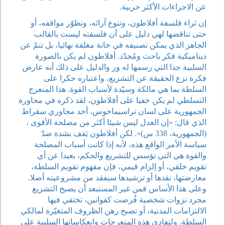
عن الاجراءات الأكثر حربية.
إن ثراء فلسفة أفلاطون، وتنوع آرائه، وتطوّر مواقفه، أو
حتى تناقضها لهي دليل على أن فلسفته ليست بالقالب
الجاهز الذي يمكن تصنيفه في خانة مغلقة نهائيا، بل تنمّ عن
ديناميكية فكر باحث ومُجدّد. أفلاطون لم يكن بالصورة
السلبية جدا التي رسمها له ور والدليل على ذلك أنه عارض
فكرة نزع الحقيقة عن التشريع، واعتباره حكرا على
السلطة بما هي مالكة وسيّدة لأسباب القوة. هذا المنعرج
التسلطي لم يكن خفيا على أفلاطون، لقد ذكره في محاورة
الجمهورية على لسان تراسيماخوس، أحد محاوري سقراط
الذي قال: «إن العدل ليس شيئا أكثر من مصلحة الأقوى
،
(الجمهورية، 338 س)». لكن أفلاطون يَقف بشدة ضدّ
سياسة الأمر الواقع هذه، لأنه إذا كانت أسباب المصلحة
والقوة هي التي تؤسس للتشريع والحكم، بعيدا عن أي
تقويم خلقي، أو إلزام قيمي، فإن مفهوم تقويم السلطة،
معارضتها، نقدها أو ترشيدها سيفقد من مشروعيته أصلا.
وعلى هذا الأساس فمن غير المستبعد أن يصبح التشريع
مجرد نزوات شخصية فُرضت كقوانين، تختفي فيها
الالتزامات المدنية، أو تصبح رهن الظروف المتغيّرة لمالكي
السلطة. ولتفادي هذه المنعرجات وانعكاساتها السلبية على