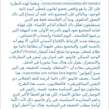
(concezione essenzialista del mondo)». وطبقا لهذه النظرة
فإن كلّ ما هو واقعي يَخضع لقانون مُعطَى كبنية ثابتة
للوجود، وبالتالي فإن المجتمع ذاته عليه أن يَنصاع إلى ذاك
التصوّر الماهوي. وبما أن الفلاسفة فقط هم الذين
يَستطيعون تَعقّل ذاك النظام الدائم للأشياء، فإن مُهمّة
قيادة المجتمع تعود إليهم بالدرجة الأولى. هذه المهمّة التي
يزعمها الفلاسفة ـ اليوم العلماء وأصحاب الإختصاص ـ
مرتبطة شديد الإرتباط بالإقتناع المبدئي التالي: ألا وهو أنه
بالنسبة للفرد والمجتمع ينبغي عليهما أن يتطابقا دائما مع
نظام مُعطى موضوعيا يَصلح أيضا كمِعيَار (Norma) أخلاقي،
الوحيد الممكن. فاتيمو، على لسان ور، يُمعن في المفارقات
والاستفزاز، يقول بأن هناك مبدأ محوريا في الحقل
التشريعي مفاده أن «"السلطة، وليست الحقيقة، هي التي
تسنّ القوانين" (auctoritas non veritas facit legem)»، هذا
المبدأ ـ يضيف فاتيمو «كان دائما عُرضة للنقد العقلاني ذي
النفس الميتافيزيقي». فالعقلانيون، حسب هذا الطرح،
يتعاملون مع أمور السياسة بذهنية علمية، راغبين في
التوصل إلى حقائق الأشياء، لكن هذا هو الخطأ الأكبر الذي
يداهم الممارسة السياسية، في رأي فاتيمو، ذلك لأنه «كُلّما
أولَجنا مطلب الحقيقة في السياسة، هناك تبدأ أخطر أنواع