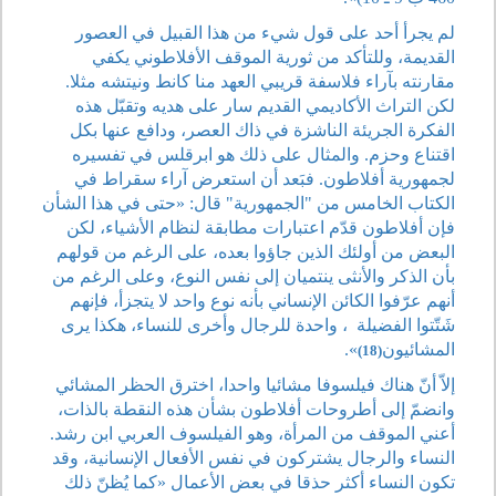
لم يجرأ أحد على قول شيء من هذا القبيل في العصور
القديمة، وللتأكد من ثورية الموقف الأفلاطوني يكفي
مقارنته بآراء فلاسفة قريبي العهد منا كانط ونيتشه مثلا.
لكن التراث الأكاديمي القديم سار على هديه وتقبّل هذه
الفكرة الجريئة الناشزة في ذاك العصر، ودافع عنها بكل
اقتناع وحزم. والمثال على ذلك هو ابرقلس في تفسيره
لجمهورية أفلاطون. فبَعد أن استعرض آراء سقراط في
الكتاب الخامس من "الجمهورية" قال: «حتى في هذا الشأن
فإن أفلاطون قدّم اعتبارات مطابقة لنظام الأشياء، لكن
البعض من أولئك الذين جاؤوا بعده، على الرغم من قولهم
بأن الذكر والأنثى ينتميان إلى نفس النوع، وعلى الرغم من
أنهم عرّفوا الكائن الإنساني بأنه نوع واحد لا يتجزأ، فإنهم
شَتّتوا الفضيلة
، واحدة للرجال وأخرى للنساء، هكذا يرى
المشائيون
».
(18)
إلاّ أنّ هناك فيلسوفا مشائيا واحدا، اخترق الحظر المشائي
وانضمّ إلى أطروحات أفلاطون بشأن هذه النقطة بالذات،
أعني الموقف من المرأة، وهو الفيلسوف العربي ابن رشد.
النساء والرجال يشتركون في نفس الأفعال الإنسانية، وقد
تكون النساء أكثر حذقا في بعض الأعمال «كما يُظنّ ذلك