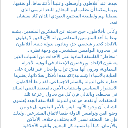
نجِدها عند أفلاطون وأرسطو، وعلينا ألاّ نتناساها، أو نخفيها.
وربما يمكننا أن نطلب لهم المعاذير للبعد الزمني الذي
يفصلنا بهم ولطبيعة المجتمع العبودي اللذان كانا يعيشان
فيه.
وكأني بأفلاطون، حين حديثه عن المفكرين الملحدين، يشبه
نوعا ما أحد المتزمتين المعاصرين لنا الآن الذين لا يقبلون
بالالحاد كخيار شخصي حرّ، وينادون بدولة دينية. أفلاطون
في محاورة النواميس يستشعر ـ مِن وجهة نظره ـ
"مخاطر" الفلسفة المادية على الأحداث من الشباب الذين
يعتنقون الإلحاد، ويرفضون الإعتقاد في ألوهية الأجرام
السماوية، ويرون أنها مجرّد تراب وأحجار
غير قادرة على
العناية بالأشياء الإنسانية
. هذه الأفكار بحدّ ذاتها، يعتبرها
(21)
خطرة على الدولة والسلم الاجتماعي. لقد ربط أفلاطون
الاستقرار السياسي واستتباب الأمن بالمعتقد الديني السائد
في محيطه، وبالتالي فإن كل من يحاول زعزعة تلك
المعتقدات أو نقدها هو عدو للدولة. الفلاسفة الجدد يُعلمون
الشباب أن وجود الآلهة، ليس بالأمر اليقيني، بل هو من
وضع الفن ونواميس الدولة طبقا لاتفاق المشرعين، ولذلك
فإن هذا المعتقد نسبي لأنه يختلف باختلاف الأماكن
والأزمان، كما أنها نسبية كل المعايير والقيم الأخلاقية.