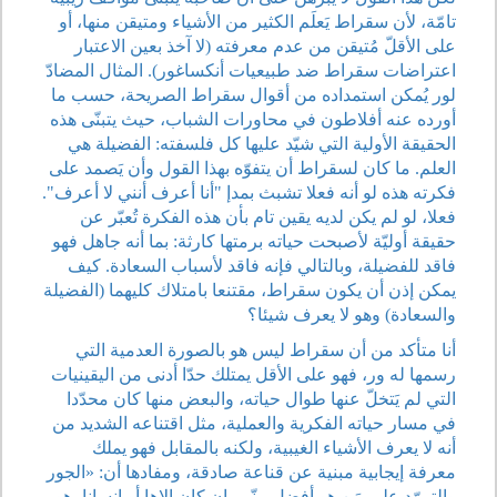
تامّة، لأن سقراط يَعلَم الكثير من الأشياء ومتيقن منها، أو
على الأقلّ مُتيقن من عدم معرفته (لا آخذ بعين الاعتبار
اعتراضات سقراط ضد طبيعيات أنكساغور). المثال المضادّ
لور يُمكن استمداده من أقوال سقراط الصريحة، حسب ما
أورده عنه أفلاطون في محاورات الشباب، حيث يتبنّى هذه
الحقيقة الأولية التي شيّد عليها كل فلسفته: الفضيلة هي
العلم. ما كان لسقراط أن يتفوّه بهذا القول وأن يَصمد على
فكرته هذه لو أنه فعلا تشبث بمدإ "أنا أعرف أنني لا أعرف".
فعلا، لو لم يكن لديه يقين تام بأن هذه الفكرة تُعبّر عن
حقيقة أوليّة لأصبحت حياته برمتها كارثة: بما أنه جاهل فهو
فاقد للفضيلة، وبالتالي فإنه فاقد لأسباب السعادة. كيف
يمكن إذن أن يكون سقراط، مقتنعا بامتلاك كليهما (الفضيلة
والسعادة) وهو لا يعرف شيئا؟
أنا متأكد من أن سقراط ليس هو بالصورة العدمية التي
رسمها له ور، فهو على الأقل يمتلك حدّا أدنى من اليقينيات
التي لم يَتخلّ عنها طوال حياته، والبعض منها كان محدّدا
في مسار حياته الفكرية والعملية، مثل اقتناعه الشديد من
أنه لا يعرف الأشياء الغيبية، ولكنه بالمقابل فهو يملك
معرفة إيجابية مبنية عن قناعة صادقة، ومفادها أن: «الجور
والتمرّد على مَن هو أفضل منّي، إن كان إلاها أو إنسانا، هو