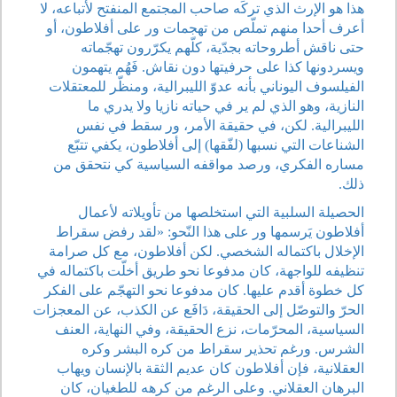
هذا هو الإرث الذي تركَه صاحب المجتمع المنفتح لأتباعه، لا
أعرف أحدا منهم تملّص من تهجمات ور على أفلاطون، أو
حتى ناقش أطروحاته بجدّية، كلّهم يكرّرون تهجّماته
ويسردونها كذا على حرفيتها دون نقاش. فَهُم يتهمون
الفيلسوف اليوناني بأنه عدوّ الليبرالية، ومنظّر للمعتقلات
النازية، وهو الذي لم ير في حياته نازيا ولا يدري ما
الليبرالية. لكن، في حقيقة الأمر، ور سقط في نفس
الشناعات التي نسبها (لفّقها) إلى أفلاطون، يكفي تتبّع
مساره الفكري، ورصد مواقفه السياسية كي نتحقق من
ذلك.
الحصيلة السلبية التي استخلصها من تأويلاته لأعمال
أفلاطون يَرسمها ور على هذا النّحو: «لقد رفض سقراط
الإخلال باكتماله الشخصي. لكن أفلاطون، مع كل صرامة
تنظيفه للواجهة، كان مدفوعا نحو طريق أخلّت باكتماله في
كل خطوة أقدم عليها. كان مدفوعا نحو التهجّم على الفكر
الحرّ والتوصّل إلى الحقيقة، دَافَع عن الكذب، عن المعجزات
السياسية، المحرّمات، نزع الحقيقة، وفي النهاية، العنف
الشرس. ورغم تحذير سقراط من كره البشر وكره
العقلانية، فإن أفلاطون كان عديم الثقة بالإنسان ويهاب
البرهان العقلاني. وعلى الرغم من كرهه للطغيان، كان