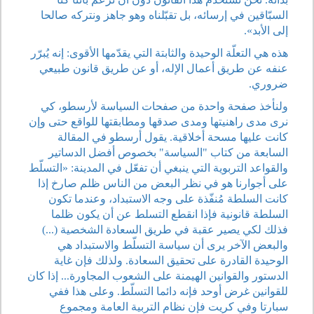
السبّاقين في إرسائه، بل تقبّلناه وهو جاهز ونتركه صالحا
إلى الأبد».
هذه هي التعلّة الوحيدة والثابتة التي يقدّمها الأقوى: إنه يُبرّر
عنفه عن طريق أعمال الإله، أو عن طريق قانون طبيعي
ضروري.
ولنأخذ صفحة واحدة من صفحات السياسة لأرسطو، كي
نرى مدى راهنيتها ومدى صدقها ومطابقتها للواقع حتى وإن
كانت عليها مسحة أخلاقية. يقول أرسطو في المقالة
السابعة من كتاب "السياسة" بخصوص أفضل الدساتير
والقواعد التربوية التي ينبغي أن تفعّل في المدينة: «التسلّط
على أجوارنا هو في نظر البعض من الناس ظلم صارخ إذا
كانت السلطة مُنفّذة على وجه الاستبداد، وعندما تكون
السلطة قانونية فإذا انقطع التسلط عن أن يكون ظلما
فذلك لكي يصير عقبة في طريق السعادة الشخصية (...)
والبعض الآخر يرى أن سياسة التسلّط والاستبداد هي
الوحيدة القادرة على تحقيق السعادة. ولذلك فإن غاية
الدستور والقوانين الهيمنة على الشعوب المجاورة... إذا كان
للقوانين غرض أوحد فإنه دائما التسلّط. وعلى هذا ففي
سبارتا وفي كريت فإن نظام التربية العامة ومجموع