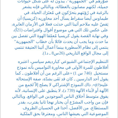
صوّرهم في "الجمهورية"، يبدون له على شكل حيوانات
جميلة، لكنهم مصابون بالعطالة، وبالتالي فإنه يشعر
بالرغبة في رُؤيَتهم يتحرّكون في مُعتَرَك الحياة. في
طيماوس أيضا سقراط يسأل أحد محاوريه (كريسيا) أن
يَقصّ عليه ملاحم أثينا التي حدثت فعلا في الأزمان الغابرة،
على عكس تلك التي هي موضوع أقوال وافتراضات (21أ)،
وفي نهاية القصة يقول كريسيا مُعمّقا الهوة التي تفصل بين
ما حدث وما يجب أن يحدث قائلا بأن خطاب "الجمهورية"
ينتمي إلى نظام الأسطورة بينما أعمال أثينا العتيقة تنتمي
إلى مجال الواقع التاريخي (26س8 ـ د1).
التنظيم الإجتماعي الشيوعي كبارديغم سياسي، اعتبره
أفلاطون للمرة الأولى في محاورة النواميس بأنه نموذج
مستحيل
(746 س 1) «على الرغم من أن أفلاطون ـ كما
يقول أحد الدارسين ـ كان قد نَفَى بشدّة، صفة الإستحالة
عليه
». ذاك النموذج الإشتراكي لا يصلح إلاّ لجَمع من
(17)
الآلهة أو لأبناء الآلهة (739 د)، لا ينطبق على الإنسانية، لأنه
يفوق متوسط أخلاق الناس الموجودين في الواقع. وبالتالي
فإن من واجب المشرّع أن يختار نهجا ثانيا يقترب، بقدر
المستطاع، من الأفضل، آخذا في الحسبان الظروف
الموضوعية التي يعيشها الناس، ومعترفا بحق الملكية