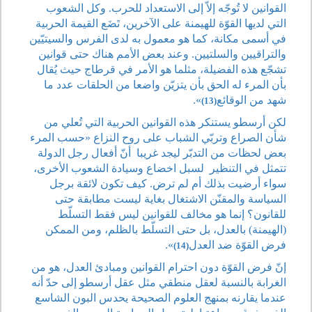
القوانين لا تُوجّه إلاّ إلى الاستعداد للحرب. وكل الشعوب
التي لديها القوّة للهيمنة على الآخرين، تَضَع القيمة الحربية
في أسمى مكانة، كما هو معمول به لدى الفرس والسيتيّين
والتراقيين والسلتيين. وعند بعض الأمم هناك حتى قوانين
تشجّع هذه الفضيلة، مثلما هو الأمر في قرطاج حيث يُقال
بأن المرء له الحق بأن يتزيّن واضعا من الحلقات عدد ما
شهد من الوقائع
».
(13)
لكن أرسطو يستنكر هذه القوانين الحربية التي تُعلي من
شأن الصراع وتربّي الشباب على روح النزاع «حسب المرء
بعض لحظات من التدبّر ليجد غريبا
أنّ أفعال رجل الدولة
تتمثل في التنظير
لسبل اخضاع وسيادة الشعوب الأخرى،
سواء أرضيت بذلك أم لم ترض. كيف تكون لائقة برجل
السياسة والمقنّن الاشتغال بغاية ليست مطابقة حتى
للقانون؟ إنما هو مخالف للقوانين ليس فقط التسلّط
(الهيمنة) بالعدل، بل حتى التسلّط بالظلم، ومن الممكن
فرض القوّة ضد العدل
».
(14)
إنّ فرض القوّة دون احترام القوانين ومبادئ العدل، هو من
الغرابة بالنسبة لعقل منطقي مثل عقل أرسطو إلى حدّ أنه
عندما يقارنه بمنهج العلوم الصحيحة يحدس البون الشاسع