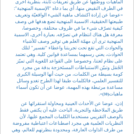
الماهيات ووصْفِها عن طريق تعريفات ثابتة، بنظرية أخرى
في الطرف النقيض منها، أي بما دعاه "الإسمية المنهجية":
«عوضا عن إرادة اكتشاف ماهية الشيء الواقعيّة وتعريف
طبيعتها الحقيقية، الاسمية المنهجية تضع هدفها في وصف
كيفية تصرّف شيء ما في ظروف مختلفة، وخصوصا،
معرفة هل هناك انتظام في تصرّفه. بعبارة أخرى، الاسمية
المنهجية ترى أن مهمّة العلم هي توفير وصف للأشياء
والحوادث التي تقع تحت تجربتنا واعطاء "تفسير" لتلك
الحوادث، يعني رسمهما بمساعدة قوانين كلية. وهي تعتمد
على نظام لغتنا، وخصوصا على القواعد اللغوية التي تميّز
الجُمَل وتبيّن الاستنباطات المستَخرَجة بدقة من مجرد
كومة بسيطة من الكلمات، من حيث أنها الوسيلة الكبرى
للتفسير العلمي، فالكلمات طبقا لهذا الطرح تغدو وسائل
مساعدة مرتبطة بهذه المهمة، عوضا عن أن تكون أسماء
ماهيات
».
(30)
إذن، عوضا عن الأحداث العينية ومحاولة استقرائها عن
طريق الملاحظة والتجربة، الباحث عليه أن يكتفي فقط
بالوصف التقريبي مستخدما الكلمات المجمع عليها، لأن
النظريات العلمية هي مجرد اصطناعات اعتباطية مفروضة
من طرف الذاوات العارفة، ومحدودة بنظرتهم للعالم، وهي