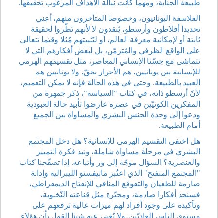
طبيعة الجناية، ومهما كانت نبالة الأهداف المرغوب تحقيقها.
الفلاسفة اليونانيون، وخصوصا المتأخرون منهم، أعني
تحديدا أفلاطون وأرسطو، يُنقدون لا لأنهم نَظّروا لحقيقة
ثابتة أو لإمكانية معرفة العالم، أو لتَثبيتهم مُثلا وقيَما تتعالى
على الواقع الظرفي والمُتزمّن، بل لبعض أفكارهم التي لا
تتماشى مع حِسّنا الإنساني المعاصر، مثل تقسيمهم الهرمي
للإنسانية بين يونانيين، هم الأحرار بحقّ، ولا يونانيين هم
العبيد بالطبيعة. وحتى في هذه الحالة فإنه لا يمكن التعميم،
لأنّ أرسطو ذاته، في كتاب "السياسة"، ذكر جمهرة من
المفكرين الكونيّين في عصره عارضوا تأبيد حالة العبودية
ودعوا إلى وحدة الجنس البشري والمساواة بين الجميع
أمام الطبيعة.
هل اختفى التقسيم الهرمي للإنسانية؟ هل دخل المجتمع
البشري في مرحلة مساواة شاملة، ونبذ فكرة التمييز
والعنصرية؟ السؤال موجّه إلى ور وأتباعه. إذا تصفّحنا كتاب
"المجتمع المنفتح" الذي اعتُبر مانيفستو الليبرالية وإدانة
صارمة للطغيان والتقوقع المنافي للإنفتاح الديمقراطي،
فسنجد أفكارا صادمة، ومحيّرة مثل قناعته النّخبوية،
وتأكيده على وجود أفراد لهم ميزات عالية ترفعهم على
مستوى الناس العاديّين. ولا يُغنِي عنه شيئا القول بأن هؤلاء