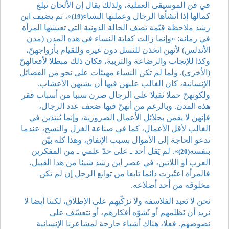
في فن الموسيقى العملية، ولذلك يقال إن الألحان تبلغ
كمالها إذا أنشأها الرجال وعملتها النساء
»، ثم يضيف ابن
(19)
رشد ملاحظة قيّمة تصف الحالة الدونية التي تعيشها المرأة
في زمانه: «وإنما زالت كفاية النساء في هذه المدن (مدن
الأندلس) لأنهن اتخذن للنسل دون غيره وللقيام بأزواجهنّ،
وكذا للإنجاب والرضاعة والتربية، فكان ذلك مبطلا لأفعالهنّ
(الأخرى). ولما لم تكن النساء مهيئات على نحو من الفضائل
الإنسانية، كان الغالب عليهن فيها أن يشبهن الأعشاب.
ولكونهنّ حملا ثقيلا على الرجال صرن سببا من أسباب فقر
هذه المدن. وبالرغم من أنهنّ فيها ضعف عدد الرجال،
فإنهن لا يقمن بجلائل الأعمال الضرورية، وإنما يُنتدَبن في
الغالب لأقل الأعمال، كما في صناعة الغزل والنسج، عندما
تدعو الحاجة إلى الأموال بسبب الإنفاق، وهذا كله بيّن
بنفسه
». لم يَقل أحد ـ على حدّ علمي ـ مِن المفكرين
(20)
العرب أو اللاتين، في عصر ابن رشد شيئا من هذا القبيل،
فالمرأة اعتُبرت دائما تابعا من توابع الرجل إن لم تكن
مخلوقة من أحد أضلاعه.
نحن لا نَعبد الفلاسفة ولا نزكّيهم على الإطلاق، لكننا أيضا لا
نريد أن نَظلمهم أو نُشوّه أفكارهم، أو نتعسّف على
نصوصهم. فعلا، هناك أشياء جارحة لمشاعرنا الإنسانية