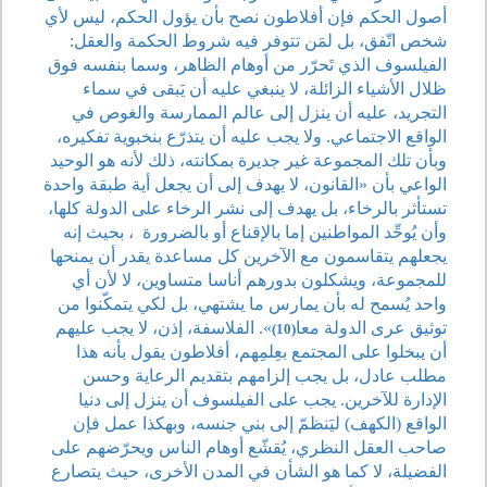
أصول الحكم فإن أفلاطون نصح بأن يؤول الحكم، ليس لأي
شخص اتّفق، بل لمَن تتوفر فيه شروط الحكمة والعقل:
الفيلسوف الذي تَحرّر من أوهام الظاهر، وسما بنفسه فوق
ظلال الأشياء الزائلة، لا ينبغي عليه أن يَبقى في سماء
التجريد، عليه أن ينزل إلى عالم الممارسة والغوص في
الواقع الاجتماعي. ولا يجب عليه أن يتذرّع بنخبوية تفكيره،
وبأن تلك المجموعة غير جديرة بمكانته، ذلك لأنه هو الوحيد
الواعي بأن «القانون، لا يهدف إلى أن يجعل أية طبقة واحدة
تستأثر بالرخاء، بل يهدف إلى نشر الرخاء على الدولة كلها،
وأن يُوحِّد المواطنين إما بالإقناع أو بالضرورة
، بحيث إنه
يجعلهم يتقاسمون مع الآخرين كل مساعدة يقدر أن يمنحها
للمجموعة، ويشكلون بدورهم أناسا متساوين، لا لأن أي
واحد يُسمح له بأن يمارس ما يشتهي، بل لكي يتمكّنوا من
توثيق عرى الدولة معا
». الفلاسفة، إذن، لا يجب عليهم
(10)
أن يبخلوا على المجتمع بعِلمِهم، أفلاطون يقول بأنه هذا
مطلب عادل، بل يجب إلزامهم بتقديم الرعاية وحسن
الإدارة للآخرين. يجب على الفيلسوف أن ينزل إلى دنيا
الواقع (الكهف) ليَنظمّ إلى بني جنسه، وبهكذا عمل فإن
صاحب العقل النظري، يُقشّع أوهام الناس ويحرّضهم على
الفضيلة، لا كما هو الشأن في المدن الأخرى، حيث يتصارع