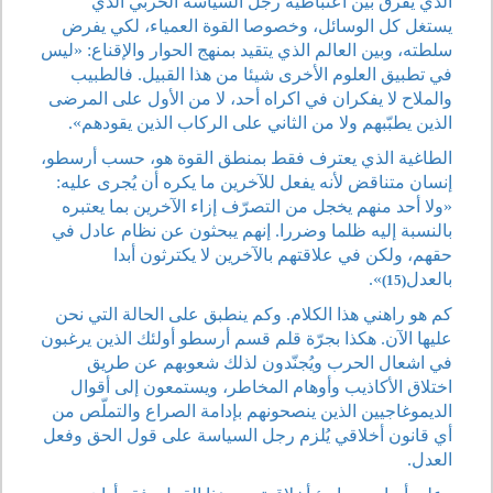
الذي يفرق بين اعتباطية رجل السياسة الحربي الذي
يستغل كل الوسائل، وخصوصا القوة العمياء، لكي يفرض
سلطته، وبين العالم الذي يتقيد بمنهج الحوار والإقناع: «ليس
في تطبيق العلوم الأخرى شيئا من هذا القبيل. فالطبيب
والملاح لا يفكران في اكراه أحد، لا من الأول على المرضى
الذين يطبّبهم ولا من الثاني على الركاب الذين يقودهم».
الطاغية الذي يعترف فقط بمنطق القوة هو، حسب أرسطو،
إنسان متناقض لأنه يفعل للآخرين ما يكره أن يُجرى عليه:
«ولا أحد منهم يخجل من التصرّف إزاء الآخرين بما يعتبره
بالنسبة إليه ظلما وضررا. إنهم يبحثون عن نظام عادل في
حقهم، ولكن في علاقتهم بالآخرين لا يكترثون أبدا
بالعدل
».
(15)
كم هو راهني هذا الكلام. وكم ينطبق على الحالة التي نحن
عليها الآن. هكذا بجرّة قلم قسم أرسطو أولئك الذين يرغبون
في اشعال الحرب ويُجنّدون لذلك شعوبهم عن طريق
اختلاق الأكاذيب وأوهام المخاطر، ويستمعون إلى أقوال
الديموغاجيين الذين ينصحونهم بإدامة الصراع والتملّص من
أي قانون أخلاقي يُلزم رجل السياسة على قول الحق وفعل
العدل.