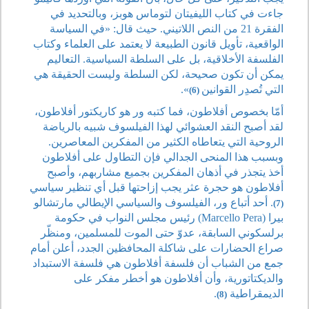
جاءت في كتاب الليفيتان لتوماس هوبز، وبالتحديد في
الفقرة 21 من النص اللاتيني. حيث قال: «في السياسة
الواقعية، تأويل قانون الطبيعة لا يعتمد على العلماء وكتاب
الفلسفة الأخلاقية، بل على السلطة السياسية. التعاليم
يمكن أن تكون صحيحة، لكن السلطة وليست الحقيقة هي
التي تُصدِر القوانين
».
(6)
أمّا بخصوص أفلاطون، فما كتبه ور هو كاريكتور أفلاطون،
لقد أصبح النقد العشوائي لهذا الفيلسوف شبيه بالرياضة
الروحية التي يتعاطاه الكثير من المفكرين المعاصرين.
وبسبب هذا المنحى الجدالي فإن التطاول على أفلاطون
أخذ يتجذر في أذهان المفكرين بجميع مشاربهم، وأصبح
أفلاطون هو حجرة عثر يجب إزاحتها قبل أي تنظير سياسي
. أحد أتباع ور، الفيلسوف والسياسي الإيطالي مارتشالو
(7)
بيرا (Marcello Pera) رئيس مجلس النواب في حكومة
برلسكوني السابقة، عدوّ حتى الموت للمسلمين، ومنظّر
صراع الحضارات على شاكلة المحافظين الجدد، أعلن أمام
جمع من الشباب أن فلسفة أفلاطون هي فلسفة الاستبداد
والديكتاتورية، وأن أفلاطون هو أخطر مفكر على
الديمقراطية
.
(8)