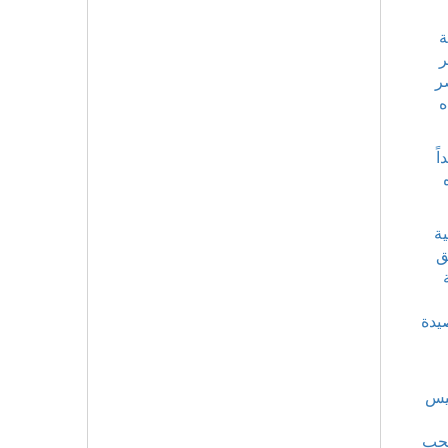
ة
ر
ر
ه
ً
ية
ق
يدة
ليس
لحب