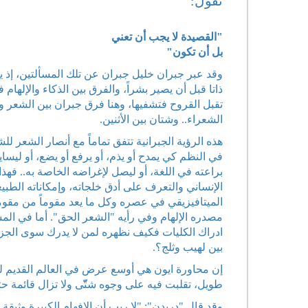
تقول:
"القصيدة لا يجب أن تعني
بل أن تكون"
وقد عبر جبران خليل جبران عن تلك المسألتين، إذ ي
ذاتا قبل أن يصير بشراً، والفرق بين الذكاء والإلهام
تقبل القروح فتشفيها، وهنا فرق جبران بين الشعر و
الشعراء.. وشتان بين الأثنين.
هذه الرؤية الجبرانية تتفق تماماً مع أنصار الشعر
في النظم كي يمدح أو يذم، أو يرفع أو يضع، أو ليس
براعته في اللغة، أو ليصل لإغراضه الخاصة به.. فهذ
الإنساني والتعرف على أدق خلجاته، وإمكاناته الطبي
الميتافيزيقي في عصره وكل ما يعد مقوماً من مقوم
مصدره الإلهام وفي رأيه "الشعر الحق". أما في المس
ادراك الكليات فكيف نظهره لمن لا يدرك سوى الجزئ
بين لهيب وثلج؟.
إن محاورة ايون هي أوسع عرض في العالم القديم للف
طويل، تقلبت فيه على وجوه شتّّى ولا تزال قائمة حت
وقد قال "دريدن": "لا ريب أن الإفهام الكبيرة وثيقة