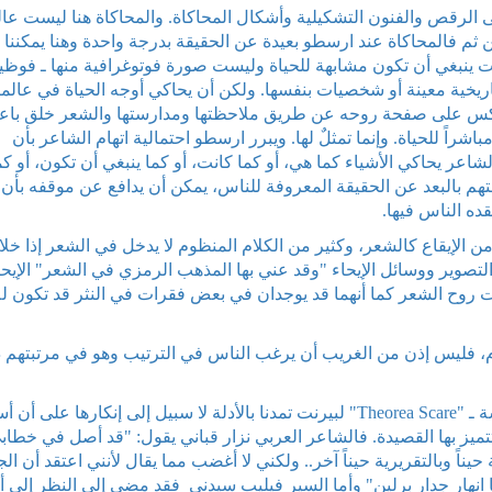
قى الرقص والفنون التشكيلية وأشكال المحاكاة. والمحاكاة هنا ليست عا
من ثم فالمحاكاة عند ارسطو بعيدة عن الحقيقة بدرجة واحدة وهنا يمكننا
ات ينبغي أن تكون مشابهة للحياة وليست صورة فوتوغرافية منها ـ فوظي
 تاريخية معينة أو شخصيات بنفسها. ولكن أن يحاكي أوجه الحياة في عالمي
عكس على صفحة روحه عن طريق ملاحظتها ومدارستها والشعر خلق باعت
شراً للحياة. وإنما تمثلٌ لها. ويبرر ارسطو احتمالية اتهام الشاعر بأن
لشاعر يحاكي الأشياء كما هي، أو كما كانت، أو كما ينبغي أن تكون، أو كم
متهم بالبعد عن الحقيقة المعروفة للناس، يمكن أن يدافع عن موقفه بأن
قده الناس فيها.
 من الإيقاع كالشعر، وكثير من الكلام المنظوم لا يدخل في الشعر إذا خلا
ة التصوير ووسائل الإيحاء "وقد عني بها المذهب الرمزي في الشعر" الإيحا
ت روح الشعر كما أنهما قد يوجدان في بعض فقرات في النثر قد تكون له
، فليس إذن من الغريب أن يرغب الناس في الترتيب وهو في مرتبتهم 
إن كتابات أفلاطون والأسقف تايلر والنظرية المقدسة ـ "Theorea Scare" لبيرنت تمدنا بالأدلة لا سبيل إلى إنكارها عل
تتميز بها القصيدة. فالشاعر العربي نزار قباني يقول: "قد أصل في خطاب
ناً وبالتقريرية حيناً آخر.. ولكني لا أغضب مما يقال لأنني اعتقد أن الج
انهار جدار برلين" وأما السير فيليب سيدني فقد مضى إلى النظر إلى أ