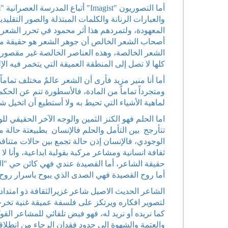
والعبارات الرنانة والكلمات المبتذلة والصور التقليدي
المعهودة، ولتمردهم هذا أثر محمود في تحرر الشعر ال
أصحاب الشعر الخالص أن جوهر الشعر هو حقيقة مستتر
الشعر الخالصة، وهذه العناصر الخالصة غير مقصورة 
كلها لا تصل إلى المنطقة العميقة التي يتخمر فيه الإ
أما أنا منير مزيد فأرى أن الشعر عالمٌ مختلف تمام
ومتجرداً تماماً من المادة، فالأسطورة تنم عن الح
لماهية الأشياء التي تحيط به ولا أستطيع أن اتخيل ش
اما الحلم فهو الكنز الثمين والوجه الآخر الحقيقي ل
تتأرجح بين التأمل والحلم فالإنسان بطبيعتة حالة م
الوجودي، فالإنسان إذن حالة تجمع بين حالات متنا
ثقافة انسانية ومشاعر مركبة بقولبة ابداعية، وأنا
حقيقة الشاعر، أما القصيدة عندي فهي كائن حي "الج
أما روح القصيدة فهي الصدى الذي يبوح باسرار روح 
الشاعر الحديث الاصيل شاعر غزيرالثقافة ذو امتداد
لتصوير افكاره ويرتكز على فلسفة عميقة غنية تخرجه
كما نريده أو نريد له، فهو فيض تلقائي للمشاعر القويَّ
والعتمة والشهوة إلى حدود فقدان الرجاء من انطلاقة 