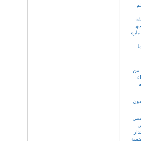
لم
فة
تها
باره
ا
 من
ء
دون
ى أن أسمى
ي
دار
همية