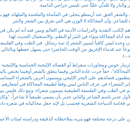
لنار ولا تَعُدنِّي خليّاً حتى تلمس جراحي الدامية.
والشعر الحق عند أرسطو يتجلى في المأساة والملحمة والملهاة، فهو ي
 للشاعر، وأن المحاكاة لا الوزن هي التي تفرق بين الشعر والنثر.
الكتب النقدية والدراسات الأدبية في العالم ويبين فيه أنه لم يكن في
ذ أداة المحاكاة سواء في النثر أو النظم، والاستعمال الحديث لهذا
زن وحده ليس كافياً لتمييز الشعر إذ ثمة رسائل في الطب وفي الفلسفة
يوعاً عند قدماء الإغريق من الوقت الحاضر) حتى يسهل حفظها وبالتالي
..).
نار خوس ومحاورات سقراط أو القصائد الإليجية الخماسية والإليجية
المحاكاة"، حقاً جرت عادة الناس وفيما يتعلق بالشعر أوفيما يختص بالب
 ينظمون قصائدهم على البحر الإليجي ويسمون آخرين بالشعراء السداسي
ايز الشعراء في عرف الناس ليس وفقاً لطبيعة المحاكاة في أشعارهم 
هم في الطب وفي الفلسفة الطبيعية يسمون شعراء، ومع ذلك فليس بين
 جدير باسم الشاعر والثاني جدير بأن يسمى طبيعياً لا شاعراً، "وكان
في فخامة الديباجة الشعرية فحسب بل لإنه جعل محاكياته في شعره ذا
 على درجة مختلفة فهو يثريه بملاحظاته الدقيقة ودراسته لمئات الأعم