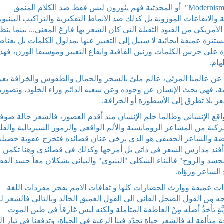
أما التصوريون "Imagist" أتباع المدرسة العصرانية "Modernism" أو المحدثية فهم يثورون ليس فقط ضد الكلام المنمق
ة والايقاعات الموزونة بل كذلك ضد الأنماط التفكيرية والتراكيب البينيوي
أمريكي من القيود الثقيلة التي كان الشعر بها فارغ المعنى... بينما ينظ
ة عميقة ايحائية لا سبيل إلى التعبير عنها بمدلول الكلمات بل بعناص
على جرس الكلمات ورنين القافية وايقاع التعبير وموسيقا الوزن، فهذ
لهام.
اً عن عالمنا المرئي، عالم ملئ بالسحر والجمال والطقوس والخرافة بعيدا
كمة، فهي بحث الإنسان عن وجوده وعن سعيه الدائم وراء الخلود، وتصوره
عر بلا تطرق إلى الأسطورة أو الخرافة.
لواقع الإنساني وطالما حلم الإنسان منذ أقدم العصور، فالشعر حالة صوف
ركبة من المشاعر الرومانسية والألم الواقعي والرموز السيريالية والقل
قضة والشاعر الحقيقي هو الذي يرخي عنان قصائده فتخرج عفوية حصيلة
 لا أفند مدارس الشعر في ذاتي بل أمزجها وكذلك في قصائدي وهنا تكمن
سد والروح" فالبناء الشكلي "البنيوي" والبياني يشكلان معاً جسد القص
الشاعر ورؤاه.
ات عميقة ووارث الحضارات كلها و ثقافات الامم يفجر مفردات اللغة
 من القول الضحل الفاني الى القول العميق الخالد وبالتالي فالشعر 
ةِ يَأْخذُ أصلَه مِنْ العاطفة المتأملة ولكنه ليس غارقاً في طين الموت
متألقة له فالشعر حياة تجدّد فينا الرغبة في الحياة، وتدفعنا في تيار ا