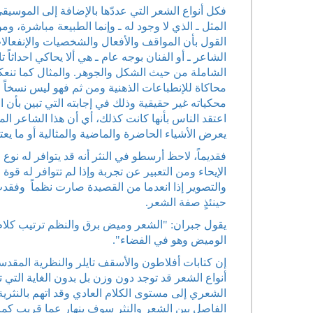
فكل أنواع الشعر التي عددّها بالإضافة إلى الموسي
المثل ـ الذي لا وجود له ـ وإنما الطبيعة مباشرة، و
القول بأن المواقف والأفعال والشخصيات والإنفعال
الشاعر ـ أو الفنان بوجه عام ـ هي ألا يحاكي احداثاً
الشاملة من حيث الشكل والجوهر. والمثال كما تن
محاكاة للإنطباعات الذهنية ومن ثم فهو ليس نسخاً مبا
محكياته غير حقيقية وذلك في إجابته التي تبين بأن ا
اعتقد الناس بأنها كانت كذلك، أي أن هذا الشاعر ال
يعرض الأشياء الحاضرة والماضية والمثالية أو ما يعت
فقديماً، لاحظ أرسطو في النثر أنه قد يتوافر له نوع
الإيحاء ومن التعبير عن تجربة وإذا لم تتوافر له قو
والتصوير إذا انعدما من القصيدة صارت نظماً وفقد
حينئذٍ صفة الشعر.
يقول جبران: "الشعر وميض برق والنظم ترتيب كلام
الوميض وهو في الفضاء".
أنواع الشعر قد توجد دون وزن بل بدون الغاية التي 
الشعري إلى مستوى الكلام العادي وقد اتهم بالنثرية حي
الفاصل بين الشعر والنثر سوف ينهار عما قريب كما 