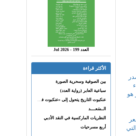
العدد 199 - 2026 Jul
الأكثر قراءة
در
بين الصوفية وسحرية الصورة
ء
سباعية العابر (رواية العدد)
 هو
عنكبوت التاريخ يتحول إلى «عنكبوت فى القلب»
الــسَعــــد
النظريات الماركسية في النقد الأدبي
عر
لتي
أربع مسرحيات