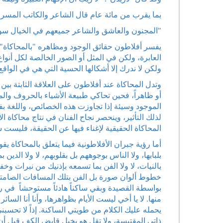
بما يقرب من مائة عام قال الشاعر والكاتب المسر
"المجنون والعاشق والشاعر جميعهم في الخيال سو
يفسر أفلاطون حقائق الوجود ومظاهره "بالمحاكاة"
العابرة، ولكن في المثل أو الصور الخالصة لكل أن
ولكن لا ندرك إلا أشكالها الحسية التي هي في الوا
وتدل المحاكاة عند أفلاطون على العلاقة الثابتة بين
أو ظاهراً، فحين تحاكي طبيعة الأشياء بالحروف و
الموجود وسيئة إذا تجاوزت هذه الخصائص، واللغة بفن
لذلك التأثير، وينحصر نجاح الفنان في نتاج محاكاة ا
المحاكاة الحقيقية لإغناء فيها عن الحقيقة، فليست
أما رؤية جبران الأفلاطونية فيما يتعلق بالمحاكاة يق
بلبابها، ولا الناس بوجوههم بل بقلوبهم، لا ولا الدين
بالنيات، لا ولا الفن بما تسمعه بإذنيك من نبرات و
خطوط ألوان صورة بل الفن بتلك المسافات الصامتة 
بواسطة القصيدة وبقي ساكناً هادئاً مستوحشاً في ر
منها. لا يا أخي ليست الأيام بظواهرها، وأنا أنا السا
يحمله عليك الكلام من طويتي الساكنة. إذاً لا تحسبن
ذاتي المقتبسة، ولا تقل هو بخيل قابض الكف قبل أن