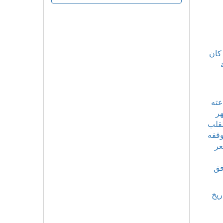
 كان
عته
هر
لقلب
وقفه
عر
فق
ريخ