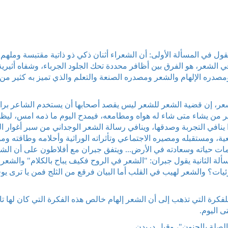
قول في المسألة الأولى: أن الشعراء أثنان ذكي ذو ذاتية مقتبسة وملهم
 في الشعر، هو الفرق بين أظافر محددة تحك الجلود الجرباء، وشفاه أثيرية
مصدره الإلهام والشعر ومصدره الصنعة والتعلم والذي تميز به كثير من
 للشعر، إن قضية الشعر للشعر ليس يقصد أصحابها أن يستخدم الشاعر برا
اير من يشاء متى شاء له هواه ومطامعه، فيمدح اليوم ما ذمه امس، ليظ
ا ينافي التجربة وصدقها، وينافي رسالة الشعر الوجداني من سبر أغوار ا
عية، ومستقبله ومصيره الاجتماعي وتأثراته الوراثية وأحلامه وطاقته وم
ات حياته وسعادته في الأرض... ويتفق جبران مع أفلاطون على أن الش
ألة الثانية يقول جبران: "الشعر في الروح فكيف يباح بالكلام" والشعر
يات؟ والشعر لهيب في القلب أما البيان فرقع من الثلج فمن يا ترى يو
كرة التي تذهب إلى أن الشعر إلهام خالص هذه الفكرة التي كان لها تا
ى اليوم.
 الصلة بالجنون"، وقبل دريدن