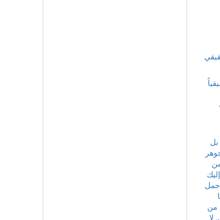
قيقي
ياً
 بل
جوهر
من
ليك
أجمل
 من
 لا