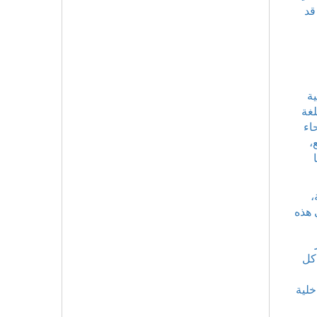
شعر قد
ية
لغة
اء
،
،
 هذه
كل
خلية