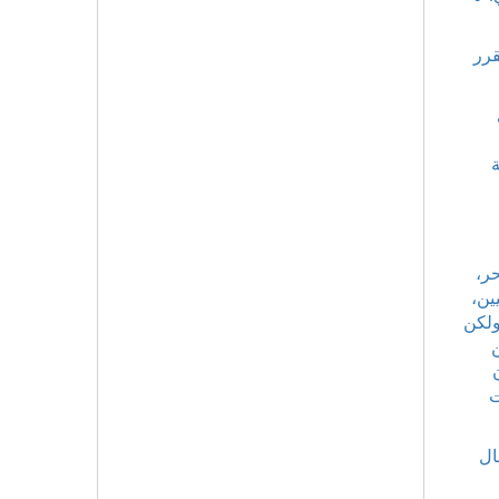
قرر
حر،
ين،
ولكن
ت
ال