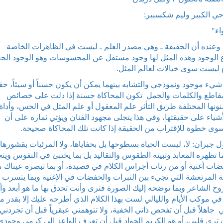
حي الكبير وليم شكسبير:
اء"
 وعنده أن الحقيقة ـ وهي مصدر العلم ـ ليست في الظاهرات الخاصة
واع الوجود وهذه المثل لها وجود مستقل عن المحسوسات وهو الوجود الح
قع ليست سوى خيالات لعالم المثل.
 شيء موجود ونموذجي والتشابه بينهما يمكن أن يكون حسناً أو سيئاً، حقيق
المقاطع والكلمات والجمل تكون المحاكاة حسنة إذا دلت على خصائص
ونها المختلفة طريق التأثر علم المعقول أو علم المثل في الحس، وأداة
لأشياء على حقيقتها، وفي هذا يتجلى مجهود الفنان ويؤتي ثماره على أن
 سوى خطوة للإقتراب من الحقيقة إذا كانت تلك المحاكاة صحيحة.
ول جبران: لا، ليست الحياة بسطوحها بل بخفاياها، ولا المرئيات بقشورها
 بما تظهره المعابد وتبينه الطقوس والتقاليد بل بما يختبئ في النفوس ويت
خفضات أغنية أو من رنات أجراس الكلام في قصيدة، أو بما تبصره عيناك 
المرتعشة التي تجيء بين النبرات والخفضات في الإغنية وبما يتسرب إ
وح الشاعر وبما توضحه إليك الصورة فترى وأنت تحدق بها ما هو أبعد و
ئر في موكب الأيام والليالي لست بهذا الكلام الذي أطرحه عليك إلا بقدر ما
ي جاهلاً قبل أن تفحص ذاتي الخفية، ولا تتوهمني عبقرياً قبل أن تجردني
 ترى قلبي، أو هو الكريم الجواد قبل أن تعرف الواعز إلى كرمي وجودي.