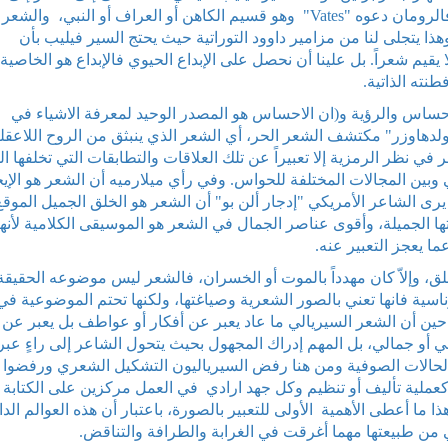
اللقب الذي خلعه الإغريق والرومان على الشاعر ـ فالرومان دعوه "Vates" وهو قسيم الكاهن أو العراف أو النبي، وال
هذا يتجلى لنا من مزامير داوود التوراتية حيث يحتج السير فيليب بأن
قيم شعراً. بل علينا أن نحصل على الإبداع الحيوي فالإبداع هو الخاصية
طنته الذاتية.
ساس والرؤية و(ان الاحساس هو المصدر الوحيد لمعرفة الاشياء في
 "ارنولدهاوزر" مكتشف الشعر الحر، أي الشعر الذي ينبثق من الروح اللاعقل
 نظر الرمزية إلا تعبيراً عن تلك العلاقات والتطابقات التي تخلفها ال
ي وبين المجالات المختلفة للحواس. وفي رأي ميلارميه أن الشعر هو الإيح
رى الشاعر الأمريكي "إدجار ألن بو" أن الشعر هو الخلق الجميل الموقع
ا الجميلة، وأقوى عناصر الجمال في الشعر هو الموسيقى الكلامية لأنها
ا يعجز التعبير عنه.
لخلق، وإلاّ كان مهدداً بالموت أو الخسران، فالشعر ليس موضوعه الحقيقة
ية فانها تعني بالصور الشعرية وصياغتها، ولكنها تحتم الموضوعية في
حين أن الشعر السيريالي ما عاد يعبر عن أفكار أو عواطف بل يعبر عن
ني أو جمالي، بل المهم إدراك المجهول بحيث يتحول الشاعر إلى راءٍ عبر
لحالات الصوفية ومن هنا رفض السيرياليون التشكيل الشعري ورفضوا 
كعملية تأليف أو تنظيم وكل جهد ارادي في العمل مركزين على الكتابة
ا ما أعطى الأهمية الأولى للتعبير بالصورة، باعتبار أن هذه العوالم الدا
ي من طبيعتها مهما أغرقت في الغرابة والطرافة والتناقض.