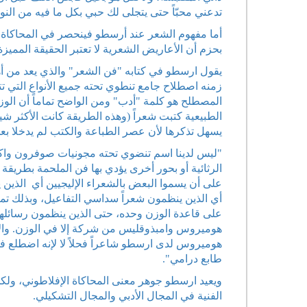
تدعني محبّاً حتى يتجلى لك حبي بكل ما فيه من النور وا
أما مفهوم الشعر عند أرسطو فينحصر في المحاكاة، 
بحزم أن الأعاريض الشعرية لا تعتبر الحقيقة المميزة
يقول ارسطو في كتابه "فن الشعر" والذي يعد من أهم 
زمنه اصطلاح جامع تنطوي تحته جميع الأنواع التي تتخ
المصطلح هو كلمة "أدب" ومن الواضح تماماً أن الو
الطبيعية كتبت شعراً (وهذه الطريقة كانت الأكثر ش
يسهل تذكرها لأن عصر الطباعة والكتب لم يدخلا بعد.
"ليس لدينا اسم تنضوي تحته مجونيات صوفرون واكزي
الرثائية أو بحور أخرى يؤدي بها فن الملحمة بطريقة 
على أن يسموا البعض بالشعراء الإليجيين أي الذين
أي الذين ينظمون شعراً سداسي التفاعيل، وبذلك تم
على قاعدة الوزن وحده، حتى الذين ينظمون رسائل
هوميروس وامبذوقليس من شركة إلا في الوزن. والأول
هوميروس لدى ارسطو شاعراً فحلاً لا لإنه اضطلع 
طابع درامي".
ويعيد ارسطو جوهر معنى المحاكاة الإفلاطوني، ولكن
الفنية في المجال الأدبي والمجال التشكيلي.