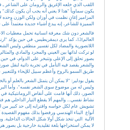
يكون سماوياً "هذا لا يعني أنه يجب أن يكون كذلك" و
المزامير إغانٍ نظمت في أوزان ولكن الوزن وحده لا ي
المميزة للشاعر، إنه يبدع أشياء جديدة معتمداً على ف
فالشعر دون شك معرفة انسانية تحمل معطيات الاح
العالم)12، كما يرى ديمقريطيس. في حين يؤكد
اللاتصورية والمضاد لكل تفسير منطقي وليس الشعر في
لو تركت لذاتها بين العيني والمجرد والمادي والمثال
بصور تحلق إلى الإعلى وتتبخر على الدوام، في حين ي
والشعر يقصد فيه التأمل في تجربة ذاتية لنقل صورته
طريق السمو بالروح وأعظم سبيل للإيحاء وللتعبير عم
يقول بودلير: "لا يمكن أن يتمثل الشعر بالعلم أو با
وليس له من موضوع سوى الشعر نفسه"، وأما البرناس
الصور، ذلك أنها قامت على أنقاض الرومانتيكية في 
نشاط نفسي... والمهم ألا يقطع التيار الداخلي هم ف
تشويش عام لكل حواسه واقترابه إلى حد كبير من ا
أنواع البناء الهندسي ورفضوا بذلك مفهوم القصيدة 
الآلية التي تتخذ شكل أولا شكل الحالات الداخلية. وهذ
لا يمكن استخراجها بلغة تقليدية خارجية بل بصور ه