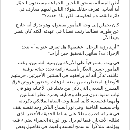
أظن المسألة تستحق التأخير.. الجماعة مستعدون لتحمّل
أية أتعاب.. تعرف جنابك..هؤلاء الناس لديهم معارف في
دائرة القضاء والحكومة.. لكن ماذا حدث؟
"
كان يحملق إلى وجه المأمور بفضول، وهو يدرك أنه خارج
عن طوره، فطالما رتبت قضايا في عهدته. لكنه كان ينظر
بعيداً الآن
.
"
أريد رؤية الرجل.. عشيقها! هل تعرف عنوانه أم نتخذ
الإجراءات؟ سأنهي التحقيق حين أراه
..
"
في بيته، مسترخياً على الأريكة بين بنتيه الشابتين، رغب
المأمور حسين العذّار بأمسية رائعة تجدد حياته برفقة
عائلته، تذكّر أنه لم يرافقهم في السنتين الأخيرتين، حرمتهم
الأوضاع المضطربة من متعة النزهات وحضور عروض فرق
المسرح الشعبي التي تأتي من بغداد في الأعياد، وهو في
ثياب مدنية، دون شرطة وحماية، يغمره عطر الشابتين
وأمهما فحسب، كأنما أيقظ وجه الفتاة الملائكي ذكرياته
وأحاسيسه الغافية. وفي نور الصباح الباكر وجد نفسه يقف
في شرفة قصره مطلا على بساط الحديقة الأخضر الذي
تظلله الأشجار، فيما لم يزل نور الوردة الحمراء يضيء قلبه
ويؤلمه، متذكّرا أنه سمح لنفسه بالعبث في تفاصيل بعض