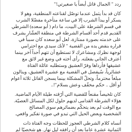
ردد " الجمال قاتل أيضاً يا صغيرتي!"
كان قد بدأ يثمل عندما توصّل لقناعته المنطقية، وهو لا
يسكر أو يبدأ الشرب إلا في ساعة متأخرة مفضّلا الشرب
في قسم الشرطة على البيت، ما دام ( أبو سعده) الشرطي
القديم قدم أحد أقسام الشرطة في منطقة العشّار يشرف
على خدمته بصورة ممتازة، لعل أبو سعده كان سبباً في
قراره بنفض يده من القضية " لأنك سيدي مع احترامي
لوجهة نظرك ومشاعرك لا تستطيع أن تتهم أحداً آخر بينما
أعترف الجاني بفعلته. رأى أخته في وضع غير لائق مع
عشيقها فأرداها وفرّ العشيق وستطلبه عائلة الفتاة
عشائرياً، سُيفصل في القضية مع عشيرة العشيق، وينالون
مبلغاً محترماً، وتحلّ المشكلة بينما يسجن القاتل ثلاثة أعوام
أو أقل .. حكم مخفّف وعش بسلام
..!"
كان تلخيصاً مقنعاً للقضية التي أرّقته طيلة الأيام الماضية.
هؤلاء الشرطة القدامى لديهم حلول لكل المسائل العصيّة.
مع الوقت لم يعد يتحكّم بضمائرهم سوى المصالح
الشخصية وبعض الحيل التي تبدو في صورة تفكير واقعي
.
أنساه كلام الشرطي العجوز للحظات وجه الفتاة ذات
الثمانية عشرة عاما بعد أن رافقه ليل نهار. هو شخصيّا لم