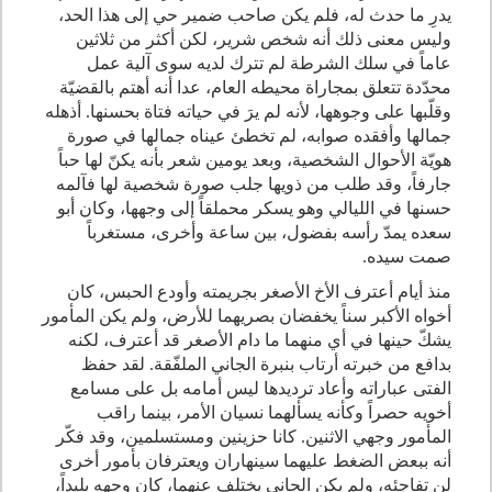
يدرِ ما حدث له، فلم يكن صاحب ضمير حي إلى هذا الحد،
وليس معنى ذلك أنه شخص شرير، لكن أكثر من ثلاثين
عاماً في سلك الشرطة لم تترك لديه سوى آلية عمل
محدّدة تتعلق بمجاراة محيطه العام، عدا أنه أهتم بالقضيّة
وقلّبها على وجوهها، لأنه لم يرَ في حياته فتاة بحسنها. أذهله
جمالها وأفقده صوابه، لم تخطئ عيناه جمالها في صورة
هويّة الأحوال الشخصية، وبعد يومين شعر بأنه يكنّ لها حباً
جارفاً، وقد طلب من ذويها جلب صورة شخصية لها فآلمه
حسنها في الليالي وهو يسكر محملقاً إلى وجهها، وكان أبو
سعده يمدّ رأسه بفضول، بين ساعة وأخرى، مستغرباً
صمت سيده
.
منذ أيام أعترف الأخ الأصغر بجريمته وأودع الحبس، كان
أخواه الأكبر سناً يخفضان بصريهما للأرض، ولم يكن المأمور
يشكّ حينها في أي منهما ما دام الأصغر قد أعترف، لكنه
بدافع من خبرته أرتاب بنبرة الجاني الملفّقة. لقد حفظ
الفتى عباراته وأعاد ترديدها ليس أمامه بل على مسامع
أخويه حصراً وكأنه يسألهما نسيان الأمر، بينما راقب
المأمور وجهي الاثنين. كانا حزينين ومستسلمين، وقد فكّر
أنه ببعض الضغط عليهما سينهاران ويعترفان بأمور أخرى
لن تفاجئه، ولم يكن الجاني يختلف عنهما، كان وجهه بليداً،