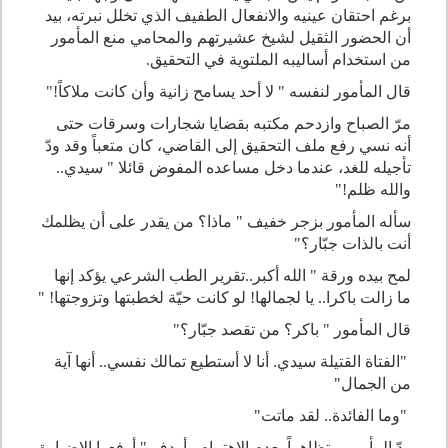
برغم احتقان عينيه والانفعال الطفيف الذي تخلل نبرته، بيد
أن الحضور الثقيل لشيخ عشيرتهم والمحامي منع المأمور
من استخدام أساليبه الملتوية في التحقيق
.
قال المأمور لنفسه " لا أحد يسامح زانية وأن كانت ملاكاً
!
"
مرّ الصباح وازدحم مكتبه بقضايا شجارات وسرقات حتى
أنه نسي رفع ملف التحقيق إلى القاضي، كان متعباً وقد ودّ
تأجيله للغد، عندما دخل مساعده المفوض قائلا " سيدي..
والله ظلم!"
سأله المأمور بزجر خفيف " ماذا؟ من يقدر على أن يظلمك
أنت بالذات جبّار؟
"
لمح بيده ورقة " الله أكبر..تقرير الطب الشرعي يؤكد إنها
ما زالت باكرا.. يا لجمالها! لو كانت حيّة لخطبتها وتزوجتها
!
"
قال المأمور " باكر؟ من تقصد جبّار؟
"
"
الفتاة القتيلة سيدي. أنا لا أستطيع تمالك نفسي.. أنها آية
من الجمال
"
"
وما الفائدة.. لقد ماتت
"
ردّ المأمور متظاهراً بعدم الاهتمام وأردف " أرفعوا الاضبارة