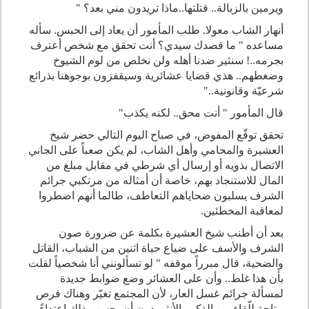
ويرمين بالزبالة.. قتلتها..ماذا تريدون مني بعد؟
"
أنهار الشاب معولا. طلب المأمور أن يعاد إلى الحبس. سأله
مساعده " ما قصدك سيدي؟ أنت تحقق مع شخص أعترف
بجرمه..! سنثير ضدنا أهله ولن نخلص من لوم الشيوخ
وضغطهم.. هذي قضايا عشائرية وسيقفزون بوجوهنا بذرائع
شرعيّة وقانونية
..
"
قال المأمور " أنت محق.. لكنه يكذب
"
تحقق توقّع المفوض، في صباح اليوم التالي حضر شيخ
العشيرة والمحامي وأهل الشاب، لم يكن صعباً على الجاني
الاتصال بذويه أو إرسال أي شرطي في مقابل مبلغ من
المال للاستنجاد بهم، خاصة أن أمثاله من مرتكبي جرائم
الشرف يسلبون ضحاياهم التعاطف، طالما أنهم اضطروا
لمعاقبة المخطئين.
بعد أن أطنب شيخ العشيرة بكلمة عن ضرورة صون
الشرف والأسف على ضياع حياة اثنين من الشباب، القاتل
والضحية، قال مبرراً موقفه " لو تسألونني أنا شخصياً لقلت
بأن هذا غلط.. وأن على العشائر وضع ضوابط جديدة
لمسألة جرائم غسل العار، لأن المجتمع تغيّر وهناك فرص
متاحة للّقاء بين الذكر والأنثى دون أن يحسب ذلك اعتداءً