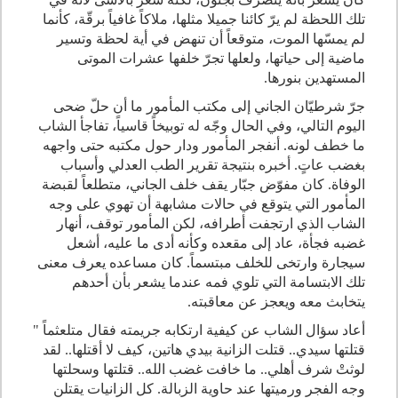
تلك اللحظة لم يرّ كائنا جميلا مثلها، ملاكاً غافياً برقّة، كأنما
لم يمسّها الموت، متوقعاً أن تنهض في أية لحظة وتسير
ماضية إلى حياتها، ولعلها تجرّ خلفها عشرات الموتى
المستهدين بنورها
.
جرّ شرطيّان الجاني إلى مكتب المأمور ما أن حلّ ضحى
اليوم التالي، وفي الحال وجّه له توبيخاً قاسياً، تفاجأ الشاب
ما خطف لونه. أنفجر المأمور ودار حول مكتبه حتى واجهه
بغضب عاتٍ. أخبره بنتيجة تقرير الطب العدلي وأسباب
الوفاة. كان مفوّض جبّار يقف خلف الجاني، متطلعاً لقبضة
المأمور التي يتوقع في حالات مشابهة أن تهوي على وجه
الشاب الذي ارتجفت أطرافه، لكن المأمور توقف، أنهار
غضبه فجأة، عاد إلى مقعده وكأنه أدى ما عليه، أشعل
سيجارة وارتخى للخلف مبتسماً. كان مساعده يعرف معنى
تلك الابتسامة التي تلوي فمه عندما يشعر بأن أحدهم
يتخابث معه ويعجز عن معاقبته.
أعاد سؤال الشاب عن كيفية ارتكابه جريمته فقال متلعثماً "
قتلتها سيدي.. قتلت الزانية بيدي هاتين، كيف لا أقتلها.. لقد
لوثتْ شرف أهلي.. ما خافت غضب الله.. قتلتها وسحلتها
وجه الفجر ورميتها عند حاوية الزبالة. كل الزانيات يقتلن