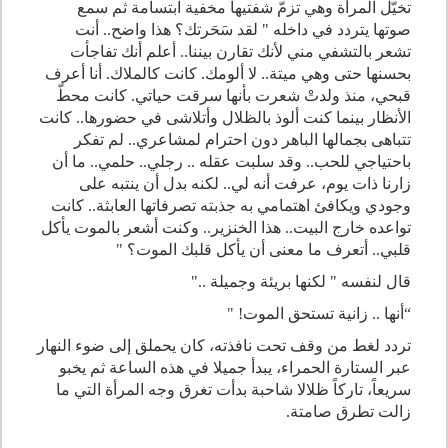
تخيّل المرأة وهي تزمّ شفتيها مخفية ابتسامة ثم سمع
صوتها يتردد في داخله " لقد سَحَرتك؟ هذا واضح.. أنت
تشعر بالتشفي مني لأنك تقارن بيننا.. أعلم أنك تفاجأت
بحسنها حتى وهي ميتة.. لا ألومك. كانت كالملاك. أنا أعرف
قبحي، منذ ولدتْ شعرت بأنها سرقت حياتي. كانت محطّ
الأنظار بينما كنت ألوذ بالظلال وأتلاشى في حضورها.. كانت
تتباهى بجمالها الباهر دون احترام لمشاعري.. لم تفكر
باحتياجي للحب.. وقد سلبت عقله .. رجلي.. حلمي.. ما أن
زارنا ذات يوم، عرفت أنه لي.. لكنه بدل أن ينتبه على
وجودي ويكافئ اهتمامي به جذبته تصرفاتها العابثة.. كانت
تواعده خارج البيت.. هذا الخنزير.. وكنت أشعر بالموت يأكل
قلبي.. أتعرف ما معنى أن يأكل قلبك الموت؟
"
قال لنفسه " لكنها بريئة وجميلة
..
"
“
أنها .. زانية تستحق الموت
!
"
تردد لغط من وقف تحت نافذته، كان يحملق إلى ضوء النهار
عبر الستارة الحمراء، يبدأ جميلا في هذه الساعة ثم يخبو
سريعاً، تاركاً ظلالا شاحبة بدأت تغرق وجه المرأة التي ما
زالت تطرق صامتة
.