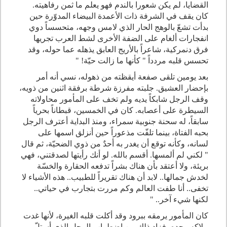
القضايا، لم يكن شعورا بالندم فهو يعلم ما ثمن رفاهيته.
كان يقف في الشرفة ذات الأعمدة البيضاء المدوّرة حين
بدأت تشعّ بالوهج الحار الذي لامس وجهه، متحسساً دوي
انفجارات ألغام على الضفة الأخرى لشط العرب تجريها
فرق دنمركية، شاعراً بالأريج العابق يذهله عما حوله، وقد
تحسس قلبه مردداً " كأنها ما زالت حيّة
!
"
بعد يومين تلقى صفعة أيقظته من ذهوله، نسي أنه أمر
بإحضار العشيق. جلبته مفرزة شرطة برفقة اثنين من ذويه،
وقف الرجل شابكاً يديه ولم تخف على المأمور محاولاته
السيطرة على أعصابه. كان في الخمسين، قبطاناً بحرياً
سابقاً، له سحنة جنوبية سمراء، ومنذ البداية أعترف الرجل
بحبه الفتاة، بينما تلفّت مذعوراً حين أنزلق اسمها على
لسانه، وكأنه توقع أن يغدر به أحدٌ من ذوي الضحيّة، ثم قال
" لكني لم ألمسها. أقسم بالله. لو أنك رأيتها لصدقتني، فهي
بريئة، ولا أعتقد بأن هناك بشراً تدفعه الحقارة والخسّة
لخدش جمالها.. لابد أن هناك تقريراً للطبيب.. هذه الأشياء لا
تخفى.. أنا طفت العالم وكم مررت بتجارب في حياتي..
لكنها شيء آخر.. "
كان المأمور يرمقه ببرود وقد أكلت قلبه الغيرة، لأنها غدت
ملاكه وحده، فزاد ذلك من اضطراب الرجل الذي أستلّ