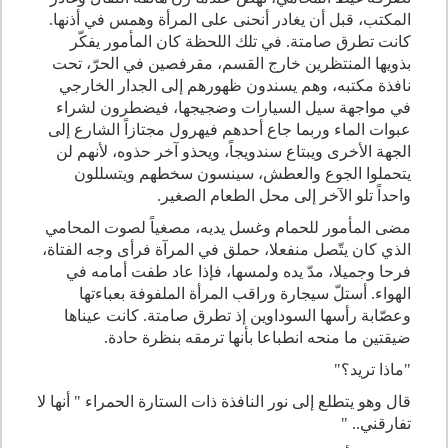
المكتب، قبل أن يغادر أنحنى على المرأة وهمس في أذنها.
كانت تطرق صامتة. في تلك اللحظة كان المأمور يفكّر
بذويها المنتظرين خارج القسم، مقرفصين في الحرّ، تحت
نافذة مكتبه، وهم يسندون ظهورهم إلى الجدار الخارجي
في مواجهة سيل السيارات وضجيجها، فيضطرون لشراء
عبوات الماء وربما جاع أحدهم فيهرول مجتازاً الشارع إلى
الجهة الأخرى ويبتاع سندويجاً، ويحذو آخر حذوه، لأنهم لن
يتحملوا الجوع والعطش، سينسون سخطهم ويتسللون
واحداً تلو الآخر إلى محل الطعام الصغير
.
مضى المأمور للحمام وغسل يديه، مصغياً لصوت المحامي
الذي كان يتّصل منفعلا، حملق في المرآة فرأى وجه الفتاة،
فرحا وجميلا، مدّ يده ولمسها، فإذا عاد طفت أمامه في
الهواء. أستلّ سيجارة وراقب المرأة الملفوفة بعباءتها
وعصّابة رأسها السوداوين إذ تطرق صامتة. كانت عيناها
ضيقتين ما منحه انطباعا بأنها ترمقه بنظرة حادة
.
"
ماذا تريد؟
"
قال وهو يتطلع إلى نور النافذة ذات الستارة الحمراء " أنها لا
تفارقني.. "