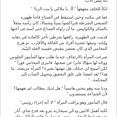
أنه ليس الأب
!
اتكأ للخلف مقهقهاً " آآ.. يا ملاكي يا بنت الزنا
!
"
غفا في مكتبه وحين استيقظ في الصباح فاجأ ظهوره
الشبحي الشرطة فتراكضوا يميناً وشمالا، كان رأسه مثقلاً
بالسكر والكوابيس. ما أن زاوله الصداع حتى أستدعى أختها
.
قدمت في الظهيرة، رافقها شرطي تأخر كالعادة في ذهابه
وإيابه، وتبعها عشرة أفراد من العائلة والأقارب. ثم هرع
المحامي الذي كان يعتصر مقبض حقيبته الجلد البنّية
.
شرعت المرأة بالارتجاف عندما طلب منها المأمور الجلوس
ووجّه لها سؤالا عابرا عن صحتها، فانبرى المحامي فوراً "
لكن أسمح لي جنابك، هل تتهمها بشيء؟ المرأة مريضة.. ما
هذا؟ لقد اتفقنا على غلق التحقيق وتحويل الشاب إلى
المحكمة.. "
ودنا منه وهو ينحني هامساً " هل لديك مطالب لم نفهمها؟
لأن الجماعة مستعدون
.
"
قال المأمور وهو يراقب المرأة " لا. أنه إجراء روتيني
"
لكنه أهمل الاثنين ودخّن سيجارته بتروٍ بعد قدح شاي. أثار
تصرفه غيظ المحامي، نهض عندما رنّ هاتفه النقّال وغادر