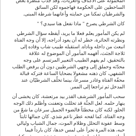
المحمولة على الأكتاف والعربات، وقد جذب منظره بعض
الساخطين على الحكومة فهاجموه لكن السائق
والشرطيان تمكنا من حمايته وأعانهما شرطة المبنى
.
كان الشرطي يصرخ " ماذا نفعل هنا سيدي؟
"
لم يكن المأمور يعلم فعلا ما يريد، أيقظه سؤال الشرطي
ونظرته الحائرة، خطر له أن يعود أدراجه، إلا أن وجه الفتاة
انبعث من داخله وناداه. استقبله طبيب شاب وقاده إلى
ثلاجة الجثث، أفهمه المأمور أن الموضوع له علاقة
بالتحقيق، لم يفهم الطبيب التعبير المرتسم على وجه
محدّثه وحملق إلى وجهي الشرطيين دون أن يرفض الطلب
الشفهي، كان ذهنه مشغولا بضحايا الساعة فتركه قبالة
محفّة الفتاة وغادر مسرعاً، بينما تخلّف الشرطيّان عند
المدخل ثم تراجعا إلى الممر
.
سحب المأمور الشرشف القذر بيد مرتعشة، كان يخشى أن
ينهار حلمه. لعل الجثّة قد تحللت وتعفنت وأظلم ذلك الوجه
الحلو، لكنه كان مخطئاً فالضوء الجميل سرعان ما شعّ من
وجه الفتاة، كما لفحه عطر ناعم شذي. كان جمالها ثابتاً
وسط عفونة التحلل وظلام الموت، جمال الشباب وليالي
حبه، هذه المرة تجرأ على لمس خدها، كان بارداً فيما