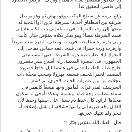
إلى قاضي التحقيق غداً
"
رفع بيريته عن سطح المكتب وهو ينهض ثم وهو يواصل
طريقه بين اصطفاق أحذية الشرطة الذين أدّوا التحية له
متجهاً إلى رحبة العربات في سبيله إلى بيته. لكنه عاد إلى
قسم الشرطة مساءً وهو يفكر بكلام مفوّض جبّار. كأنما
رمى بذرة رغبة غامضة في دمه ومضى، البذرة نمت سريعاً
وأزهرت وردة حمراء في قلبه. دفعه حماس مفاجئ إلى
التحرك ليلا. طارت به عربة الشرطة حتى المستشفى
الجمهوري في البصرة القديمة، رأى أشباح بشر ينتظرون
خارج صالة الطب العدلي في عتمة الليل، فاجأ حضوره
المضمد الخفر النحيف فسبقه مهرولا وسحب محفّة ذات
عجلات من بين عشرات الجثث الأخرى، ثم كشف
الشرشف القذر فرأى المأمور وجها مشعّاً كالقمر في
سماء مظلمة، وجه فتاة مبتسمة أو هكذا أوحى له سكون
محيّاها الرائع، كان خيط دم يسيل على جبينها وخدها لأن
القاتل وجّه ضربة إلى رأسها فشجّه، لم تقتل بإطلاقه أو
تنحر ولم تنتهك عذريتها
.
قال " لعنك الله مفوّض جبّار
!
"
كان يشعر بأنه يتصرّف بجنون، لكنه شعر بالأسى لأنه في