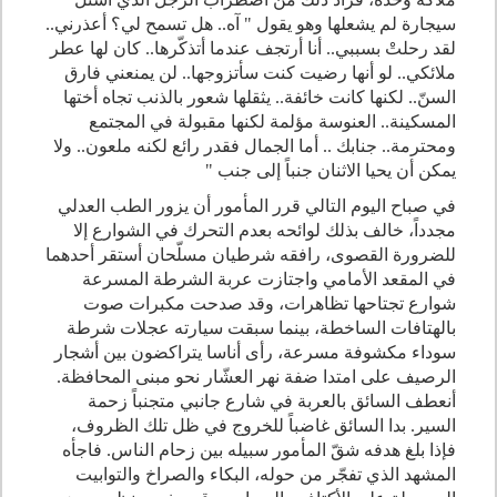
سيجارة لم يشعلها وهو يقول " آه.. هل تسمح لي؟ أعذرني..
لقد رحلتْ بسببي.. أنا أرتجف عندما أتذكّرها.. كان لها عطر
ملائكي.. لو أنها رضيت كنت سأتزوجها.. لن يمنعني فارق
السنّ.. لكنها كانت خائفة.. يثقلها شعور بالذنب تجاه أختها
المسكينة.. العنوسة مؤلمة لكنها مقبولة في المجتمع
ومحترمة.. جنابك .. أما الجمال فقدر رائع لكنه ملعون.. ولا
يمكن أن يحيا الاثنان جنباً إلى جنب
"
في صباح اليوم التالي قرر المأمور أن يزور الطب العدلي
مجدداً، خالف بذلك لوائحه بعدم التحرك في الشوارع إلا
للضرورة القصوى، رافقه شرطيان مسلّحان أستقر أحدهما
في المقعد الأمامي واجتازت عربة الشرطة المسرعة
شوارع تجتاحها تظاهرات، وقد صدحت مكبرات صوت
بالهتافات الساخطة، بينما سبقت سيارته عجلات شرطة
سوداء مكشوفة مسرعة، رأى أناسا يتراكضون بين أشجار
الرصيف على امتدا ضفة نهر العشّار نحو مبنى المحافظة.
أنعطف السائق بالعربة في شارع جانبي متجنباً زحمة
السير. بدا السائق غاضباً للخروج في ظل تلك الظروف،
فإذا بلغ هدفه شقّ المأمور سبيله بين زحام الناس. فاجأه
المشهد الذي تفجّر من حوله، البكاء والصراخ والتوابيت