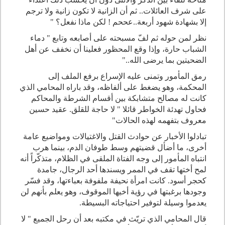
على شرف العائلات.. ثم أن الزانية لا تكون زانية ولا ترجم
إلا بشهادة شهود أربعة..عححم ! لكن ماذا نفعل؟
"
نظر لمن حوله ثم لفّ مسبحته على أصابعه وتابع " دماء
الشباب حارة، وإذا وقع المحظور فعلينا أن نخفف عن أهل
الضحيتين بما يرضى الله.."
رمق المأمور وتمنى عليه الإسراع برفع الملف إلى
المحكمة، وهو يضغط على ألفاظه، وقد باراه المحامي الذي
كانت له مصالح متشابكة بين أقسام الشرطة والمحاكم
فحاول تهدئة الخواطر قائلا " لا حاجة للقلق. عقيد حسين
معروف بتفهمه لهذه الحالات
"
تبادلوا الأخبار عن حوادث القتل والاغتيالات ومواضيع عامة
أخرى، ما أضأل قضيتهم وسط طوفان الدم، بينما هرب
انتباه المأمور إلى وجه الفتاة الملقى في الظلام، متذكّراً أنه
لمح أختها تقف في الممر ويسندها أحد الرجال، جامدة
كحجر أسود. كانت امرأة نحيفة ملفوفة بعباءتها، وقد فسّر
وجودها برغبتها في رؤية أخيها الموقوف، وهو يعلم بأنهم لن
يعدموا وسيلة لتوفير احتياجاته البسيطة
.
قال المحامي الذي تريّث في مكتبه بعد أن رحل الجميع " لا