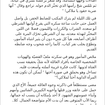
أضاءت وجهها ابتسامة، وقد شعر برعشة تسري في كيانه،
ثم تلمّس شجّ رأسها الذي تخثّر الدم حوله. تراجع وقال " أنها
ضربة حقود يا ملاكي! "
في تلك الليلة لم يترك المكتب للضابط الخفر، بل واصل
العمل حتى حانت ساعة سكره التي يقرع أوانيها الشرطي
أبو سعده، الشراب والكرزات والليمون فضلا عن اللبن
المخثّر لتهدئة معدته، بيد أن الشرطي تحرّك المرة على
أطراف أصابعه، هيأ كل شيء دون أن يثير انتباه المأمور،
وتطوّع بجلب نفر كباب، كأنما راعه شحوب وجه ضابطه
القديم
.
محّص المأمور وهو في سكرته ملفّ القضيّة والهويات
الشخصية الخاصة بأفراد العائلة لأنه شكّ بحقيقة نسب
الفتاة لذويها. كانت فكرة غريبة أثملته وأسعدت قلبه.
تساءل وهو يحملق في صورة أختها " أيمكن أن تكون هذه
المرأة الذاوية أختاً لملاكي؟
"
مضى مستطلعاً في ذاكرته وجوه العائلة جميعاً، الأخ الذي
حمل على عاتقه وزر قتلها وأخويه الكبيرين الشائبين وأمهم
وأبناء عمومتهم الشهود. لا أحد بإمكانه أن ينسب له جمالها،
ربما الأب المتوفى بعد أن بدت الأم متواضعة الجمال. كلا..