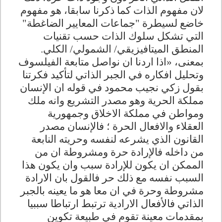
لان مفهوم الذات كما ذكرنا سابقا، هو مفهوم
خاضع لسيطرة "جماعات المعايير الضاغطة"
التي تشكل سلوك الذات حسب تقنيات
المنطق الميتافيزيقي/ الشمولي/ الكلي.
بمعنى، «اذا اردنا ان نواصل متابعة الفيلسوف
وتحليل افكاره في الجبر الذاتي لتأكيد فكرتنا
بقول زكي نجيب محمود في قوله ان الإنسان
مملكة الحرية وهو مصدر التشريع وانه ملك
ومواطن في مملكة الاخلاق وجمهورية
العقلاء والافعال الحرة ؛ فالإنسان مصدر
القانون الذي يشرعه لنفسه وحريته النابعة
من داخله فالإرادة حرة ومشروطة ان من
الممكن ان يكون للإرادة سبب وان يكون هذا
السبب نفسه مع ذلك حر فالقول بان الارادة
مشروطة وحرة في ان معا هو ما يعينه بالجبر
الذاتي فالأفعال الارادية ترتبط ارتباطا سببيا
بمقدمات معينة تقوم في طبيعة تكوين