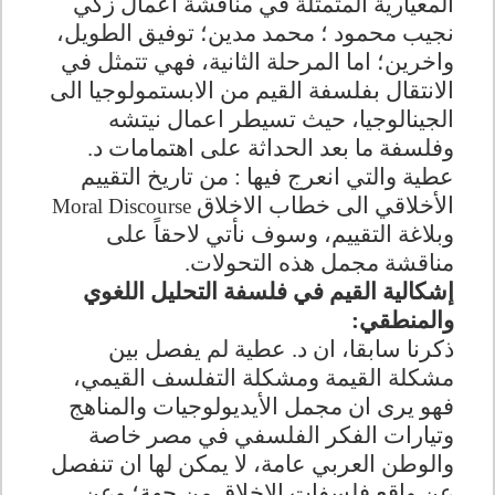
المعيارية المتمثلة في مناقشة اعمال زكي
نجيب محمود ؛ محمد مدين؛ توفيق الطويل،
واخرين؛ اما المرحلة الثانية، فهي تتمثل في
الانتقال بفلسفة القيم من الابستمولوجيا الى
الجينالوجيا، حيث تسيطر اعمال نيتشه
وفلسفة ما بعد الحداثة على اهتمامات د.
عطية والتي انعرج فيها : من تاريخ التقييم
الأخلاقي الى خطاب الاخلاق
Moral Discourse
وبلاغة التقييم، وسوف نأتي لاحقاً على
مناقشة مجمل هذه التحولات.
إشكالية القيم في فلسفة التحليل اللغوي
والمنطقي:
ذكرنا سابقا، ان د. عطية لم يفصل بين
مشكلة القيمة ومشكلة التفلسف القيمي،
فهو يرى ان مجمل الأيديولوجيات والمناهج
وتيارات الفكر الفلسفي في مصر خاصة
والوطن العربي عامة، لا يمكن لها ان تنفصل
عن واقع فلسفات الاخلاق من جهة؛ وعن