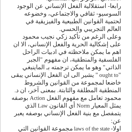
رابعا- استقلالية الفعل الإنساني عن الوجود
السوسيو- ثقافي والاجتماعي، وخضوعه
لحتمية القوانين الطبيعية والفيزيقية في
العالم التجريبي والحسي.
وعلى الرغم من تأكيد زكي نجيب محمود
على إشكالية الحرية والفعل الإنساني، الا ان
اهم ما يمكن ملاحظته في ادبيات الراحل
الفلسفية والمنطقية، ان مفهوم "الجبر
الذاتي" وهو ما يمكن ترجمته بـ الماينبغي
"
" يشير الى ان الفعل الإنساني يبقى
ought to
خاضعا لمجموعة من القوانين والشروط
المنطقية المطلقة والثابتة. بمعنى آخر، ان د.
محمود تعامل مع مفهوم الفعل
بوصفه
Action
يمثل المعيار
أي القانون
الذي
Law
Norm
يتمفصل مع بنية الفعل الإنساني بوصفه يعبر
عن
:
اولا
-
مجموعة القوانين التي
laws of the state