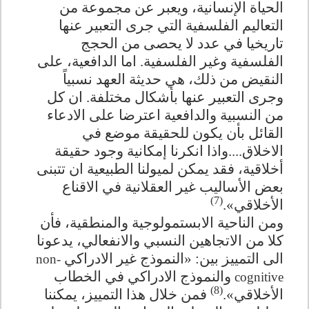
الحياة الإنسانية، ويعبر عن مجموعة من
التعاليم الفلسفية التي جرى التعبير عنها
تاريخيا في عدد لا يحصى من الحجج
الفلسفية وغير الفلسفية. اما الدافعية، على
النقيض من ذلك، هي حديثة العهد نسبياً
وجرى التعبير عنها بأشكال مختلفة. ان كل
من النسبية والدافعية اعترضا على الادعاء
القائل بأن يكون للحقيقة موضع في
الاخلاق....واذا انكرنا إمكانية وجود حقيقة
أخلاقية، فقد يمكن لميولنا الطبيعية ان تتبنى
بعض الأساليب غير العقلانية في الاقناع
(7)
الأخلاقي».
ومن الناحية الابستمولوجية والمنطقية، فأن
كلا من الاتجاهين النسبي والانفعالي، يدعونا
الى التمييز بين: «النموذج غير الادراكي
non-
والنموذج الادراكي في الخطاب
cognitive
(8)
الأخلاقي».
فمن خلال هذا التمييز، يمكننا