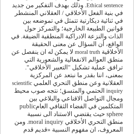
. وذلك بهدف التفكير من جديد
Ethical sentence
في بنية الفعل الأخلاقي / العقلاني المنشطر
في ثنائية ديكارتية تتمثل في تموضعه بين
قوانين الطبيعة الخارجية؛ والتمركز حول
الذات والنزعة الادراكية المنطقية الضيقة. في
الواقع، أن السؤال عن معنى الحقيقة
الأخلاقية
لا يمكن له ان ينفصل عن
moral truth
منطق العوالم الانفعالية والشعورية التي
ترافق عملية تشكيل "التعبير الأخلاقي".
بمعنى، اننا بقدر ما نبتعد عن المركزية
العقلانية وعن منطق التحري العلمي
scientific
الحتمي والمتسق؛ نتجه صوب محيط
inquiry
ومجال التواصل الاقناعي والبلاغي بين
المتكلمين في الفضاء الثقافي العام
public
sphere
حيث يقتضي الاستناد الى نسبية
منطق التحري الأخلاقي
moral inquiry
. ومن
المعروف، ان مفهوم النسبية «قديم قدم