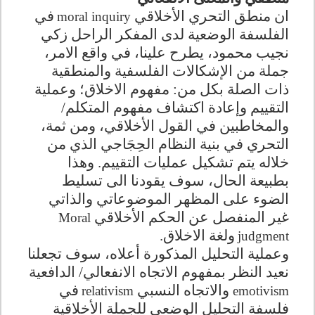
ان منطق التحري الأخلاقي
في
moral inquiry
الفلسفة الوضعية لدى المفكر الراحل زكي
نجيب محمود، يطرح علينا، في واقع الامر،
جملة من الإشكالات الفلسفية والمنطقية
ذات الصلة بكل من: مفهوم الاخلاق؛ وعملية
التقييم وإعادة اكتشاف مفهوم المتكلم/
والمخاطبين في القول الأخلاقي، ومن ثمة،
التحري في بنية النظام الحِجَاجي الذي من
خلاله يتم تشكيل عمليات التقييم. وهذا
بطبيعة الحال، سوف يقودنا الى تسليط
الضوء على المظهر الموضوعاتي والذاتي
غير المنفصل عن الحكم الأخلاقي
Moral
ولغة الاخلاق.
judgment
وعملية التحليل المذكورة أعلاه، سوف تجعلنا
نعيد النظر بمفهوم الاتجاه الانفعالي/ الدافعية
والاتجاه النسبي
في
relativism
emotivism
فلسفة التحليل الوضعي للجملة الأخلاقية