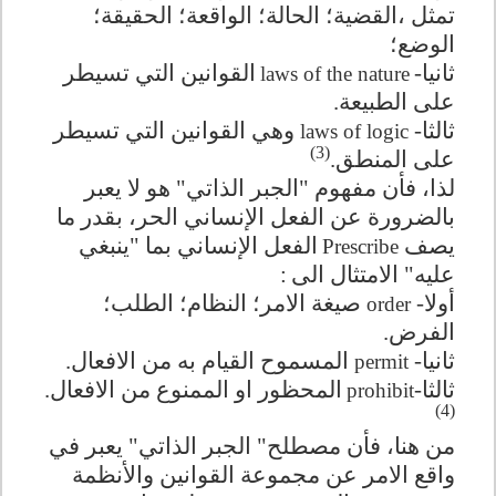
تمثل ،القضية؛ الحالة؛ الواقعة؛ الحقيقة؛
الوضع؛
ثانيا
-
القوانين التي تسيطر
laws of the nature
على الطبيعة.
ثالثا-
وهي القوانين التي تسيطر
laws of logic
(3)
على المنطق.
لذا، فأن مفهوم "الجبر الذاتي" هو لا يعبر
بالضرورة عن الفعل الإنساني الحر، بقدر ما
يصف
الفعل الإنساني بما "ينبغي
Prescribe
عليه" الامتثال الى
:
أولا-
صيغة الامر؛ النظام؛ الطلب؛
order
الفرض.
ثانيا-
المسموح القيام به من الافعال.
permit
ثالثا-
المحظور او الممنوع من الافعال.
prohibit
(4)
من هنا، فأن مصطلح" الجبر الذاتي" يعبر في
واقع الامر عن مجموعة القوانين والأنظمة