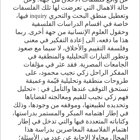
حالة الاهمال التي تعرضت لها تلك الفلسفات
وتعطيل منطق البحث والتحري
فيها،
inquiry
خاصة في اقسام الدراسات الفلسفية
وحقول العلوم الإنسانية من جهة أخرى. ربما
هذا ما دفعه، الى إعادة التفكير في معنى
وفلسفة التقييم والأخلاق، لا سيما مع صعود
وتطور التيارات التحليلية والمنطقية في
الجامعات المصرية. فقد عثر في مؤلفات
المفكر الراحل زكي نجيب محمود، على
طروحات منطقية وتحليلية قيّمة وعميقة
تستحق التوقف عندها والتأمل في : «تحليل
فهم زكي نجيب للقيم ومعالجته لقضاياها
وتحديده لطبيعتها، وموقفه من وجودها، وذلك
في إطار اهتمامه المبكر والمستمر بدراستها،
وكتاباته المتعددة فيها والتي تدخل في إطار
اهتمام الفلاسفة المعاصرين بدراسة هذا
المجال محاولا الإجابة عن عدد من الأسئلة؛