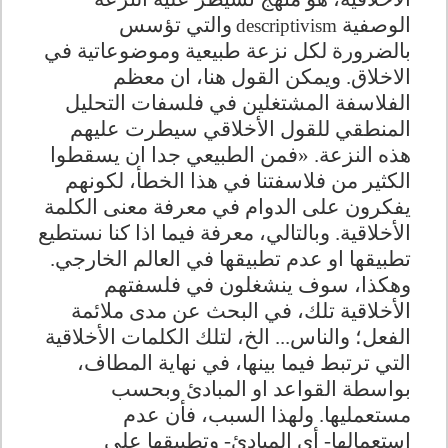
الوصفية
والتي تؤسس
descriptivism
بالضرورة لكل نزعة طبيعية وموضوعاتية في
الاخلاق. ويمكن القول هنا، ان معظم
الفلاسفة المشتغلين في فلسفات التحليل
المنطقي للقول الأخلاقي سيطرت عليهم
هذه النزعة. «فمن الطبيعي جدا ان يسقطوا
الكثير من فلاسفتنا في هذا الخطأ، لكونهم
يفكرون على الدوام في معرفة معنى الكلمة
الأخلاقية. وبالتالي، معرفة فيما اذا كنا نستطيع
تطبيقها او عدم تطبيقها في العالم الخارجي.
وهكذا، سوف ينشغلون في فلسفتهم
الأخلاقية تلك، في البحث عن مدى ملائمة
الفعل؛ والناس... الخ، لتلك الكلمات الأخلاقية
التي ترتبط فيما بينها، في نهاية المطاف،
بواسطة القواعد او المبادئ وبحسب
مستعمليها. ولهذا السبب، فأن عدم
استعمالها- أي المبادئ- وتطبيقها على