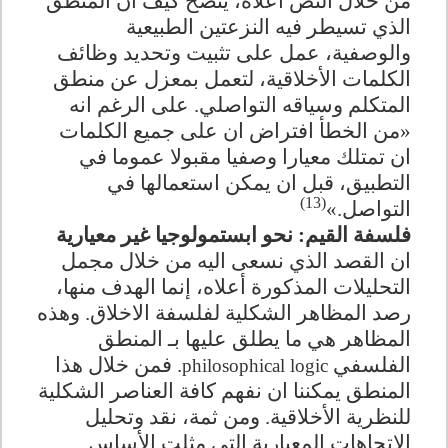
من خلال النص أعلاه، يتضح كيف ان المنطق
الذي تسيطر فيه النزعتين الطبيعية
والوصفية،
عمل على تثبيت وتحديد وظائف
الكلمات الأخلاقية، لتعمل بمعزل عن منطق
المتكلم وسياقه التواصلي. على الرغم انه
«من الخطأ افتراض ان على جميع الكلمات
ان تمتلك معيارا وصفيا مقبولا عموما في
التطبيق، قبل ان يمكن استعمالها في
(13)
التواصل.»
فلسفة القيم: نحو ابستمولوجيا غير معيارية
ان القصد الذي نسعى اليه من خلال مجمل
التحليلات المذكورة أعلاه، إنما الهدف منها،
رصد المظاهر الشكلية لفلسفة الاخلاق. وهذه
المظاهر هي ما يطلق عليها بـ المنطق
الفلسفي
. فمن خلال هذا
philosophical logic
المنطق يمكننا ان نفهم كافة العناصر الشكلية
للنظرية الأخلاقية. ومن ثمة، نقد وتحليل
الاتجاهات المعيارية التي مثلت الأساس