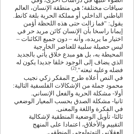
الضوء عليها في دراسات أخرى، وفي
سياقات مختلفة؛ هي منطقة الإنسان، العالم
الباطني الداخلي أو مملكة الحرية بلغة كانط.
يقول: "فما زالت حتى هذه اللحظة أؤمن
إيمانا راسخا بأن الإنسان كائن مريد حر في
اختيار ما يريده، وأنه – دون جميع الكائنات –
ليس حصيلة سلبية للعناصر الخارجية
المحيطة به، بل هو مبدع خلاق يأتي بالجديد
الذي يضاف إلى الوجود خلقا جديدا يكون له
(2)
فضله وعليه تبعته".
في النص أعلاه طرح المفكر زكي نجيب
محمود جملة من الإشكالات الفلسفية التالية:
أولا- مشكلة الحرية والفعل الإنساني.
ثانيا- مشكلة الصدق بحسب المعيار الوضعي
في الفكرة واللغة والمعنى.
ثالثا- تأويل الوضعية المنطقية لإشكالية
التقييم والأخلاق، اعتمادا على المنهج
العقلاني التوتولوجي المنطقي.