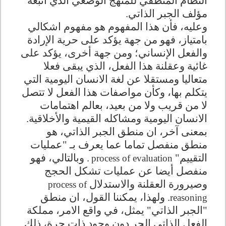
النظام المنطقي للمنهج الوضعي الذي اتبعه
مؤلف الجبر الذاتي.
وعليه، فأن هذا المفهوم هو مفهوم اشكالي
بامتياز، فهو من جهة يؤكد على حرية الإرادة
والفعل الإنساني؛ ومن جهة أخرى، يؤكد على
غائية وعقلنة هذا الفعل، الذي يبقى فعلا
متعاليا ومستقلا عن لغة الانسان اليومية التي
يتكلم بها، وكأن مواصفات هذا الفعل لا تتصل
لا من قريب ولا من بعيد، بعالم اهتمامات
الانسان اليومية ومشاكله القيمية والأخلاقية.
بمعنى آخر، ان منطق الجبر الذاتي، هو
منطق منفصل تماما عما يعرف بـ "عمليات
التقييم"
. وبالتالي، فهو
process of evaluation
منفصل أيضا عن عمليات تشكل الحجج
وصيرورة العقلنة والاستدلال
process of
. ولهذا، يمكننا القول، ان منطق
reasoning
"الجبر الذاتي" يمثل، في واقع الامر، مملكة
الفعل الذاتي الحر دون وجود ذات حرة، ذلك