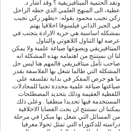
ونقد الحتمية الميتافيزيقية ؟ وقد أشار د.
عطية، الى المنهج العلمي الذي خطه الراحل
زكي نجيب محمود بقوله: «يظهر زكي نجيب
في الجبر الذاتي فيلسوفا اخلاقيا يهتم
بمشكله اساسية هي حرية الارادة يتجنب في
عرضه لها التناول اللاهوتي والتناول
الميتافيزيقي ويصوغها صياغة علمية ولا يمكن
لنا ان نستنتج من اهتمامه بهذه المشكلة انه
صاحب تأمل ميتافيزيقي فالمهم هنا ليس حل
المشكلة التي طالما شغل بها الفلاسفة بقدر
ما هو حرص المفكر في بداية تفلسفه علي
صياغتها صياغة علمية محددة تجنبا للمجادلات
اللفظية العقيمة وذلك بتحديد المصطلحات
المستخدمة فيها تحديدا منطقيا . وعلى ذلك
يمكننا ان نستنتج ان بحث القضايا الاخلاقية
من المسائل التي شغل بها مبكرا في مرحلة
دراسته للدكتوراه التي تمثل تحولا معرفيا