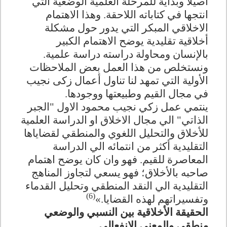
اصيلا وبداية للمرحلة العلمية الوضعية التي
انتجها في كتاباته اللاحقة. وهذا الاهتمام
الاخلاقي المبكر التي يدور حول مشكلة
أخلاقية تقليدية يوضح الاهتمام الكبير
بالإنسان ومحاولة دراسته دراسة علمية.
ونستخلص من هذا العمل بعض الملاحظات
الأولية التي تمهد لنا تناول أعمال زكى نجيب
في مجال القيم وطبيعتها ووجودها
.
ينتمي عمل زكي نجيب محمود الاول "الجبر
الذاتي" الي مجال الاخلاق او الدراسة العلمية
للأخلاق والتحليل اللغوي والمنطقي لقضاياها
التقليدية أكثر من انتمائه الي الدراسة
المعاصرة للقيم. فهو وان كان يوضح اهتمام
صاحبه بالأخلاق؛ فهو يسعي لتجاوز المناهج
التقليدية الي النقد المنطقي وتحليل القدماء
(6)
وتفسيراتهم لهذه القضايا.»
الحقيقة الأخلاقية بين النسبي والوضعي
منطقي والمعنى الانفعالي