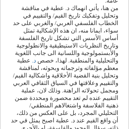
عامة.
من هنا، يأتي انهماك د. عطية في مناقشة
وتحليل وتفكيك تاريخ القيم/ والتقييم في
الخطاب الفلسفي العربي/ والغربي على حد
سواء، ايمانا منه، ان هذه الإشكالية تمثل
أساس الأسس التي تشكل تاريخ الفلسفة
وتاريخ النظريات الاستيطيقية والانطولوجية
والأبستمولوجية واللسانية الى جانب اللغوية
والتحليلية والمنطقية. لهذا، خصص
د.
عطية
معظم مؤلفاته وترجماته وبحوثه، لمناقشة
وتحليل بنية القضية الأخلاقية واشكالية القيم/
والتقييم وعلاقتها في السياق الثقافي العربي
ومجمل تحولاته الراهنة. وذلك لان، عملية
التقييم عنده لم تعد محصورة ومحددة ضمن
ذهنية الفلاسفة واشتغالاهم المنطقي/
التحليلي المجرد، بل على العكس من ذلك،
أن واقع القيم عند د. عطية اصبح يمثل في حد
ذاته، سؤال الوجود والفلسفة، او بالأحرى