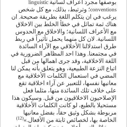
بوصفها مجرد اعراف لسانية
linguistic
؛ وترتبط، بذلك، مع كل شخص
conventions
يرغب في ان يتكلم اللغة بطريقة صحيحة. ان
هناك ثمة تماثل في خطأ الخلط بين الاخلاق
مع الأعراف اللسانية؛ والاخلاق مع الحدوس
اللسانية. لان كل منهما يحمل تأثيراً في ربط
طرق استدلالنا الأخلاقي مع الآراء السائدة
في مجتمعنا. وهذا احد المظاهر الضرورية في
اللغة الاخلاقية، وقد جرى اهمالها من قبل
اتباع النزعة الطبيعية، وهو يتعلق بأنه يمكن لنا
المضي في استعمال الكلمات الأخلاقية مع
معانيها نفسها، للتعبير عن آراء اخلاقية تقع
على خلاف تلك السائدة منها، مثلما فعل
الإصلاحيون الاخلاقيون من قبل. وسيكون هذا
مستحيلا بالطبع، لو كانت الكلمات الأخلاقية
مربوطة بشكل وثيق حقاً، بفضل معانيها
(12)
الخاصة بها، لخصائص ثابتة من الأفعال.»