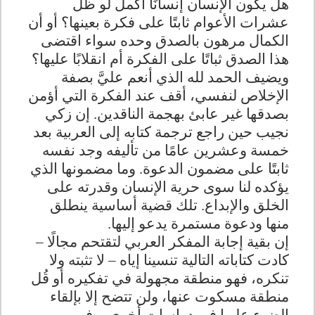
هل يكون الإنسان إنسانًا أكمل لو ظل
عشرات الأعوام ثابتًا على فكرة بعينها؟ أو أن
الكمال مرهون بالصدق وحده سواء اقتضى
هذا الصدق ثباتًا على الفكرة أم انقلابًا عليها؟
ويضيف الحمد لله الذي أنعم عليَّ بصفة
الإخلاص لنفسي، أقف عند الفكرة التي أؤمن
بصدقها غير عابئ بهجمة الناقدين. إن زكي
نجيب حين راجع ترجمة كتابه إلى العربية بعد
خمسة وعشرين عامًا من تأليفه وجد نفسه
ثابتًا على مضمون الدعوة. وما مضمونها الذي
يؤكده لنا سوى حرية الإنسان وقدرته على
الخلق والإبداع. تلك قضية أساسية ينطلق
منها ودعوة مستمرة يدعو إليها
.
إن بقية إجابة المفكر العربي لتقتحم مجالًا –
كادت كتاباته التالية تنسينا إياه – لا تثبته ولا
تنكره، فهو منطقة مجهولة في تفكيره أو قُل
منطقة مسكوت عنها، ولن تتضح إلا بإلقاء