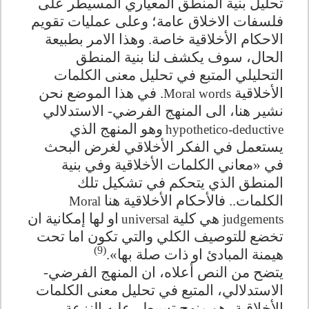
تحليل بنية المنطق المعياري المسيطر على
فلسفات الاخلاق عامة؛ وعلى عمليات تقويم
الاحكام الأخلاقية خاصة. وهذا الامر بطبيعة
الحال، سوف يكشف لنا بنية المنطق
التحليلي المتبع في تحليل معنى الكلمات
الأخلاقية
. في هذا الموضع نحن
Moral words
نشير هنا، الى المنهج الفرضي- الاستدلالي
وهو المنهج الذي
hypothetico-deductive
يستعمل في الفكر الأخلاقي لغرض البحث
في «معاني الكلمات الأخلاقية وفي بنية
المنطق الذي يتحكم في تشكيل تلك
الكلمات.. فالأحكام الأخلاقية هنا
Moral
هي كلية
او لها إمكانية ان
universal
judgements
تخضع للتوصيف الكلي والتي تكون اما تحت
(9)
هيمنة المبادئ او ذات صلة بها».
يتضح من النص أعلاه، ان المنهج الفرضي-
الاستدلالي، المتبع في تحليل معنى الكلمات
الأخلاقية، هو منهج تسيطر عليه النزعة