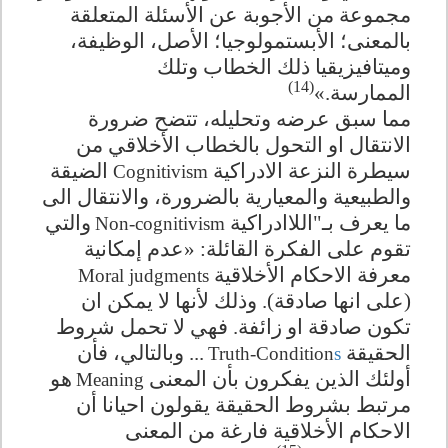
مجموعة من الأجوبة عن الأسئلة المتعلقة
بالمعنى؛ الأبستمولوجيا؛ الأصل، الوظيفة،
وميتافيزيقيا ذلك الخطاب وتلك
(14)
الممارسة.»
مما سبق عرضه وتحليله، تتضح ضرورة
الانتقال او التحول بالخطاب الأخلاقي من
سيطرة النزعة الادراكية
الضيقة
Cognitivism
والطبيعية والمعيارية بالضرورة، والانتقال الى
ما يعرف بـ"اللاادراكية
والتي
Non-cognitivism
تقوم على الفكرة القائلة: «عدم إمكانية
معرفة الاحكام الأخلاقية
Moral judgments
(على انها صادقة). وذلك لأنها لا يمكن ان
تكون صادقة او زائفة. فهي لا تحمل شروط
الحقيقة
... وبالتالي، فأن
Truth-Condition
s
أولئك الذين يفكرون بأن المعنى
هو
Meaning
مرتبط بشروط الحقيقة يقولون احيانا أن
الاحكام الأخلاقية فارغة من المعنى