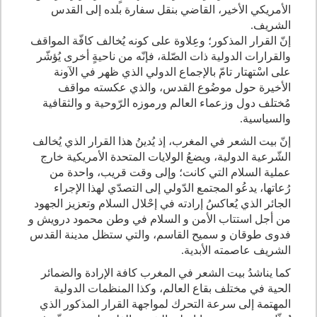
الأمريكي الأخير، القاضي بنقل سفارة بلده إلى القدس
الشريف.
إنّ القرار المذكور؛ وعِلاوة على كونه يُخالف كافّة المواقف
والقرارات الدولية ذات الصّلة، فإنّه من ناحيةٍ أخرى يُؤشّر
على اسْتهتار تامّ بالإجماع الدولي الذي ظهر في الآونة
الأخيرة حول موضُوع القدس، والذي عكسته مواقف
مُختلف دول وزعماء العالم ورموزه الرّوحية و والثقافية
والسياسية.
إنّ بيت الشعر في المغرب، إذ يُدينُ هذا القرار الذي يُخالف
الشّرعية الدولية، ويضعُ الولايات المتحدة الأمريكية خارج
عملية السلام التي كانت؛ وإلى وقت قريب، واحدة من
رُعاتها، يدعُو المجتمع الدّولي إلى التصدّي لهذا الإجراء
الجائر الذي يُعاكسُ إرادته في إحْلال السلام وتعزيز الجهود
من أجل استتاب الأمن و السلام في وطن محمود درويش و
فدوى طوقان و سميح القاسم، والتي ستظل مدينة القدس
الشريف عاصمته الأبدية.
كما يناشدُ بيت الشعر في المغرب كافة الإرادة والضمائر
الحية في مختلف بقاع العالم، وكذا المنظمات الدولية
المهتمة إلى سرعة التحرك لمواجهة القرار المذكور الذي