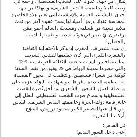
يُمثّل، من جهة، عدوانا على الشعب الفلسطيني و حقّه في
وطنه كاملا وعاصمته القدس الشريف، وانتهاكا من جهة
أخرى، للمشاعر العربية والإسلامية التي تعتبر هذه الحاضرة
المقدسة عنوانا ورمزا أصيلا لها يمسّ عقيدة أكثر من ثلاث
ملايير نسمة من مُسلمي ومسيحيّي العالم أجمع ممّن
يرفضون أيّ تغيير في هويّة المدينة و طبيعتها الدينية
والحضارية.
إن بيت الشعر في المغرب إذ يذكر بالاحتفالية الثقافية
والشعرية الكبرى التي كان خصّصها للقدس الشريف
بمناسبة اختيار المدينة عاصمة للثقافة العربية سنة 2009
والتي حضرها بمدينة الرباط في 29 يونيو؛ من نفس السنة؛
كوكبة من شعراء فلسطين، وانتظمت في محور "القصيدة
الفلسطينية الجديدة... قراءات و شهادات" ليؤكد عزمَه على
مواصلة العمل الثقافي و الشّعري من أجل نُصرة القضية
الفلسطينية وإسماع صوت الشعب الفلسطيني البطل إلى
غاية إقامة دولته الحرة وعاصمتها القدس الشريف. القدس
التي قال عنها الشاعر الكبير محمود درويش، المتوّج
بأركانتنا الشعرية:
في القدس؛
أعني داخل السور القديم؛