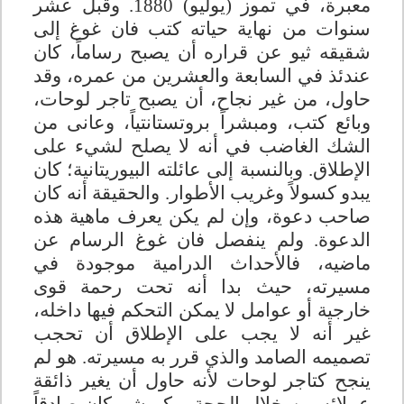
معبرة، في تموز (يوليو) 1880. وقبل عشر
سنوات من نهاية حياته كتب فان غوغ إلى
شقيقه ثيو عن قراره أن يصبح رساماً، كان
عندئذ في السابعة والعشرين من عمره، وقد
حاول، من غير نجاح، أن يصبح تاجر لوحات،
وبائع كتب، ومبشراً بروتستانتياً، وعانى من
الشك الغاضب في أنه لا يصلح لشيء على
الإطلاق. وبالنسبة إلى عائلته البيوريتانية؛ كان
يبدو كسولاً وغريب الأطوار. والحقيقة أنه كان
صاحب دعوة، وإن لم يكن يعرف ماهية هذه
الدعوة. ولم ينفصل فان غوغ الرسام عن
ماضيه، فالأحداث الدرامية موجودة في
مسيرته، حيث بدا أنه تحت رحمة قوى
خارجية أو عوامل لا يمكن التحكم فيها داخله،
غير أنه لا يجب على الإطلاق أن تحجب
تصميمه الصامد والذي قرر به مسيرته. هو لم
ينجح كتاجر لوحات لأنه حاول أن يغير ذائقة