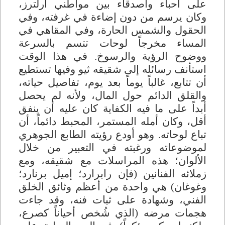
على أحباء وأصدقاء بين مواطني أرلترز،
وكان يرسم من دون إضاءة في غرفته، وفي
الحقول والشمس الحارة، وفي المقاهي في
المساء مخرجاً لوحات تتسم بالسرعة
ووضوح الرؤية والرسوخ. في هذا الوقت
استأنف رسائله إلى شقيقه ثيو وفيها تستطيع
أن تتابع، غالباً يوماً بعد يوم، تفاصيل حياته،
والقلق الدائم حول المال، ولأنه لم يحصل
أبداً على ما فيه الكفاية كان عليه أن ينفق
أقل، وكان أمله المستمر، المحبط دائماً، أن
تباع لوحاته. وهو أودع رؤيته الطابع الجوهري
لموضوعاته ورغبته في التعبير من خلال
الألوان؛ هذه المراسلات مع شقيقه، ومع
زملائه الفنانين (فإن رابرارد؛ إميل برنارد؛
وغوغان) هي واحدة من أعظم وثائق الخلق
الفني، وشهادة على ثبات فنه، وقد جاءت
هجمات مرضه (الذي شُخص أحياناً كصرع،