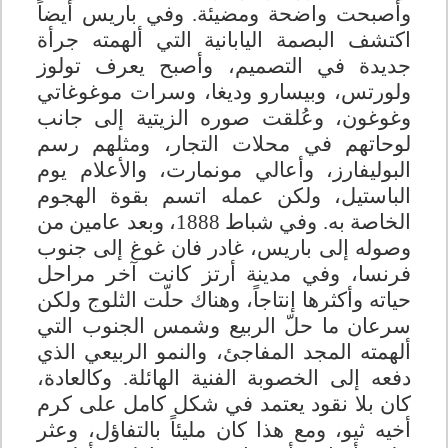
وأصبحت واضحة ومضيئة. وفي باريس أيضاً
اكتشف البصمة اليابانية التي ألهمته جرأة
جديدة في التصميم، وأصبح يعرف تولوز
ولورتس، وبيسارو وديغا، وسرات موغوغاتي
وغوغون، وعُلقت صوره الزيتية إلى جانب
لوحاتهم في محلات التجار، ومثلهم رسم
البوليفارز، وأعالي مونمارت، والأعلام يوم
الباستيل، ولكن عمله اتسم بقوة الهجوم
الخاصة به. وفي شباط 1888، وبعد عامين من
وصوله إلى باريس، غادر فان غوغ إلى جنوب
فرنسا، وفي مدينة أرتز كانت آخر مراحل
حياته وأكثرها إنتاجاً، وهناك حلّت الثلوج ولكن
سرعان ما حلّ الربيع وشمس الجنوب التي
ألهمته المجد المفاجئ، والنمو الربيعي الذي
دفعه إلى الخصوبة الفنية الهائلة. وكالعادة،
كان بلا نقود يعتمد في شكل كامل على كرم
أخيه ثيو، ومع هذا كان مليئاً بالتفاؤل، وعثر