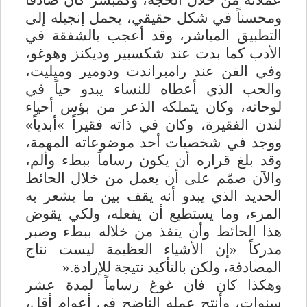
عملائه من خلال الحجة، وكمبشر كان صادقاً
ومحسناً في شكل حقيقي، يحمل إنجيله إلى
التطبيق المباشر، وقد أعجب بالشفقة في
الأدب كما بدت عند شكسبير وديكنز وهوغو،
وفي الفن عند رامبراندت ودومير وميليت،
والحب الذي أعطاه للنساء يبدو حياً في
لوحاته، وكان يتملكه الذعر من بؤس أحياء
لندن الفقيرة، وكان في ذاته فقيراً
«
أبدياً»
ووجد في شخصيات أحد موضوعاته المهمة،
وقد بلغ قراره أن يكون رساماً ببطء وألم،
والآن صمّم على أن يعمل من خلال الحائط
الحديد الذي يبدو أنه يقف بين ما يشعر به
المرء، وما يستطيع أن يفعله، ولكي يقوض
هذا الحائط وأن ينفذ من خلاله ببطء وصبر
مدركاً «إن الأشياء العظيمة ليست نتاج
المصادفة، ولكن بالتأكيد نتيجة للإرادة
».
وهكذا كان فان غوغ رساماً لمدة عشر
سنوات، وأنتج عمله الناضج في أعوام أقل،