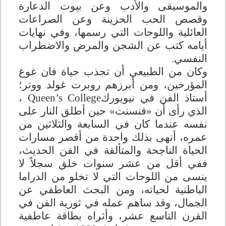
والموسيقى والأدب وعن بيوت الدعارة
وقصص الحب الحزينة وعن الصراعات
العائلية واللوحات التي رسمها، وفي نهايات
أيامه كتب عن الشجن والمرض والاضطراب
النفسي
.
وكان من الطبيعي أن تجذب حياة فان غوغ
المؤرخين، ومن أبرزهم روبرت غولد ووتر؛
أستاذ الفن في نيويورك
Queen’s College
،
الذي رأى أن «فنسنت» حين أطلق النار على
نفسه عندما كان في السابعة والثلاثين من
عمره، أنهى بذلك واحدة من أقصر مسارات
الحياة الناجحة والمتألقة في الفن الحديث،
ففي أقل من عشر سنوات خلق سجلاً لا
ينسى من اللوحات التي لا تخلو من الدراما
الباطنية لحياته، ومن البحث العاطفي عن
الجمال، وقد ساهم عمله في ثورية الفن في
القرن التاسع عشر، وأثراه بطاقة عاطفية