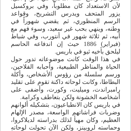
لأن الاستعداد كان مطلوباً، وفي بروكسيل
يزور المتحف ويدرس التشريح، وقواعد
الرسم المنظوري، ثم يقضي شهوراً في
وطنه، وينهي بحب غير سعيد، وسوء فهم مع
أبيه، ثم ثلاثة شهور في أنتورب، وفي شباط
(فبراير) 1886 حيث إن اندفاعه الحاسم
ليلحق بأخيه ثيو في باريس
.
في هذا الوقت كانت موضوعاته تدور حول
الحياة والمناظر الطبيعية، وأحبابه الفلاحين،
ورسم سلسلة من رؤوس الأشخاص، وأكلة
البطاطا، وكانت لوحاته داكنة تقوم على تقليد
رامبراندت، وميليت، وكورت، وأضفى على
أشخاصه الخشونة ولكن بتعاطف وكرامة
.
في باريس كان الانطباعيون، بتشكيله ألوانهم
وضربات فراشاتهم الواسعة، مصدر الإلهام
العظيم، وكان مهيأ لذلك بدراسته لديلاكروا،
وحماسته لروبينز، ولكن الآن تحولت لوحاته