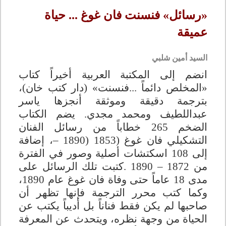
«رسائل» فنسنت فان غوغ ... حياة
عميقة
السيد أمين شلبي
انضم إلى المكتبة العربية أخيراً كتاب
«المخلص دائماً
...
فنسنت» (دار كتب خان)،
بترجمة دقيقة وموثقة أنجزها ياسر
عبداللطيف ومحمد مجدي. يضم الكتاب
الضخم 265 خطاباً من رسائل الفنان
التشكيلي فان غوغ (1853
– 1890)
، إضافة
إلى 108 اسكتشات أصلية وصور في الفترة
من 1872 – 1890
.
كتبت تلك الرسائل على
مدى 18 عاماً حتى وفاة فان غوغ عام 1890،
وكما كتب محرر الترجمة فإنها تظهر أن
صاحبها لم يكن فقط فناناً بل أديباً يكتب عن
الحياة من وجهة نظره، ويتحدث عن المعرفة