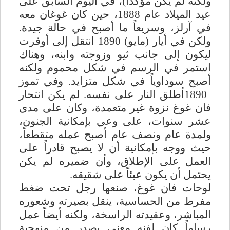
ولكنه لم يكن مؤكداً)، في اليوم السابق على
عيد الميلاد عام
1888
، حين كان غوغان معه
في آرلز، وسريعاً ما أصبح في حالة جيدة.
ولكن في أيار (مايو) 1890 انتقل إلى أوفرت
ليكون إلى جانب ثيو وزوجته وابنه، وهناك
استمر في الرسم في شكل محموم ولكنه
أصبح سوداوياً في شكل متزايد. وفي تموز
1890
أطلق النار على نفسه. لم يكن انتحار
فان غوغ نزوة غير متعمدة، وكان على مدى
عشر سنوات، على وعي بإمكانية الجنون،
ولمدة عام ونصف عام أصبح عمله متقطعاً،
حيث ووجه بإمكانية أن لا يصبح قادراً على
العمل على الإطلاق، وأن ضميره لم يكن
يحتمل أن يكون عبئاً على شقيقه
.
لوحات فان غوغ، صنعها رجل تحت ضغط
مفرط من الحساسية، ينقل بصيرته وشعوره
المباشر، وعقيدته الراسخة، ولكنه أيضاً عمل
رساماً كان لفنه معنى يصدر مِن منهجية