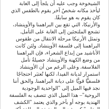
الشيخوخة وجب عليه أن يلجأ إلى الغابة
ليأخذ مكانه شخصٌ آخر يقوم بالطقس الذي
كان يقوم به هو سابقًا.
والأرنيكا، التي تقع بين البراهمنا والأوپنشاد،
تشجع الملتجئين إلى الغابة على التأمل.
وتمثل الأرنيكا مرحلة الانتقال من طقوس
البراهمنا إلى فلسفة الأوپنشاد. ولئن كانت
الأناشيد من إبداع الشعراء، فإن البراهمنا
من وضع الكهنة والأوپنشاد حصيلةُ تأمل
الفلاسفة. وعلى الرغم من أن الأوپنشاد
استمرار لديانة الفيدا، لكنها تُعتبَر احتجاجًا
فلسفيًّا قويًّا على ديانة البراهمنا. والحق أننا
نجد فيها الميل إلى "الواحدية الوجودية
الروحية"– هذا الميل الذي تتصف به الفلسفة
الهندية بوجه أو بآخر والذي يعتمد "الكشف
العقلي" كمرشد إلى الحقيقة المطلقة أكثر