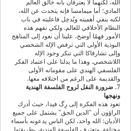
الله، لكنهما لا يعترفان بأنه خالق العالم
المادي؛ أما ميمامسا فإنه يتحدث عن الله،
لكنه ينفي أهميته ويُدخِل فاعليته في باب
النظام الأخلاقي للعالم. ولكي نفهم هذه
الأمور فهمًا أوضح، علينا أن نعود إلى المناهج
البوذية الأولى التي ترفض الإله الشخصي
وإلى تشارفاكا التي تنكر وجود الإله
اللاشخصي. وهذا ما يدلنا على اعتماد الفكر
الفلسفي الهندي على مقوماته الأولى
والقديمة على الرغم من اختلافه معها.
7
. ضرورة النقل لروح الفلسفة الهندية
ونهجها
تعود هذه الفكرة إلى رِگ فيدا، حيث أدرك
الراؤون أن "الدين الحق" يشتمل على جميع
الأديان: الله واحد، لكن الناس يدعونه بأسماء
مختلفة. وتعترف الفلسفة الهندية، بطريقتها