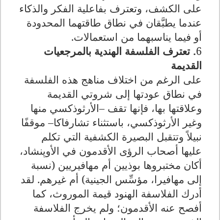
على الكشف، وتعترف بفاعلية الفكر والذكاء
عندما يطبَّقان في نطاق طاقتهما المحدودة
أو فيما يناسبهما من استعمالات.
6
. تعترف الفلسفة الهندية بالمرجعيات
القديمة
على الرغم من اختلاف مناهج هذه الفلسفة
في نطاق عودتها إلى شروتي القديمة
وعلاقتها بها، فإنها تقف –الأرثوذكسي منها
وغير الأرثوذكسي، باستثناء تشارفاكا– موقفًا
نبيلاً وتتقبل البصيرة الكشفية التي تكلم
عليها أصحاب الرؤى الأقدمون في الأوپنشاد،
أكان مختبروها بوذيين أم مهافيريين (نسبة
إلى مهافيرا، مؤسِّس الجينية) أم غيرهم. لقد
أدرك الفلاسفة الهنود قيمة الموروث، كما
أفصح عنه الأقدمون؛ ولم يخرج الفلاسفة