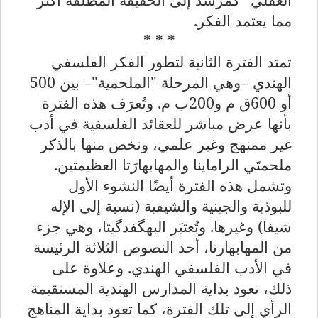
مما يعتمد الفكر.
* * *
تمتد الفترة الثانية لتطور الفكر الفلسفي
الهندي –وهي المرحلة "الملحمية"– بين 500
أو 600ق م و200ب م. وتُعرَف هذه الفترة
بأنها عرض مباشر للعقائد الفلسفية في أدب
غير ممنهج وغير علمي، ونخص منها بالذكر
ملحمتَي الراماينا والمهابهارَتا العظيمتين.
وتشمل هذه الفترة أيضًا النشوء الأول
للبوذية والجينية والشيفية (نسبة إلى الإله
شيفا) وغيرها. وتُعتبَر البهگفدگيتا، وهي جزء
من المهابهارتا، أحد النصوص الثلاثة الرئيسة
في الأدب الفلسفي الهندي. وعلاوة على
ذلك، تعود بداية المدارس الهندية المستقيمة
الرأي إلى تلك الفترة، كما تعود بداية المناهج