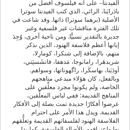
الفيدنتا– على أنه فيلسوف أفضل من
بادَرايَنا، الرائي، الذي كتب الفيدنتا سوترا
الأصلية (برهما سوترا) ذاتها. وقد شاعت في
تلك الفترة مناقشات غير فلسفية وغير
جديرة بالتقدير نسبيًّا. ومن ناحية أخرى، وُجِدَ
إبانها أعظم فلاسفة الهنود، الذين نذكر
منهم، بالإضافة إلى شنكرا، كومارِلا،
شريدهَرا، رامانوجا، مَدهفا، فاتشَسپَتي،
أودَيَنا، بهاسكَرا، راگهوناتها، وسواهم.
وبالفعل، كان هؤلاء مبدعي مناهجهم
الخاصة، ولم يكونوا مجرد معلِّقين على
المناهج القديمة: ففي لباس المعلِّقين،
عرضوا أفكارًا جديدة تمت بصلة إلى الأفكار
القديمة. ويدل هذا الأمر على احترام
الفلاسفة الهنود لفلسفاتهم القديمة وتعلُّقهم
بها واعترافهم بالأصالة الفلسفية، كما يدل