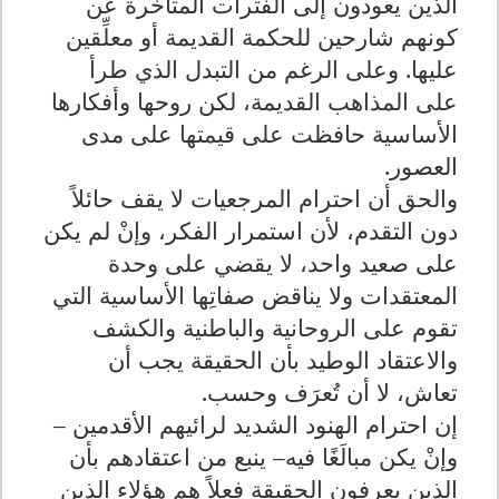
الذين يعودون إلى الفترات المتأخرة عن
كونهم شارحين للحكمة القديمة أو معلِّقين
عليها. وعلى الرغم من التبدل الذي طرأ
على المذاهب القديمة، لكن روحها وأفكارها
الأساسية حافظت على قيمتها على مدى
العصور.
والحق أن احترام المرجعيات لا يقف حائلاً
دون التقدم، لأن استمرار الفكر، وإنْ لم يكن
على صعيد واحد، لا يقضي على وحدة
المعتقدات ولا يناقض صفاتِها الأساسية التي
تقوم على الروحانية والباطنية والكشف
والاعتقاد الوطيد بأن الحقيقة يجب أن
تعاش، لا أن تُعرَف وحسب.
إن احترام الهنود الشديد لرائيهم الأقدمين –
وإنْ يكن مبالَغًا فيه– ينبع من اعتقادهم بأن
الذين يعرفون الحقيقة فعلاً هم هؤلاء الذين