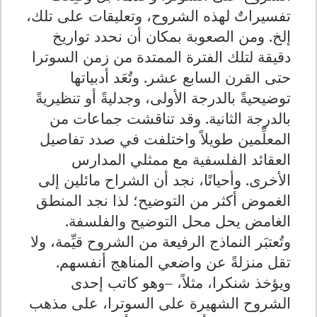
تفسيراتٌ لهذه الشروح، وتعليقات على تلك،
إلخ. ومن الصعوبة بمكان أن نحدد تواريخ
دقيقة لتلك الفترة الممتدة من زمن السوترا
حتى القرن السابع عشر. وتُعَد أدبياتها
توضيحيةً بالدرجة الأولى، وجدليةً أو تنظيريةً
بالدرجة الثانية. وقد تناقشت جماعات من
المعلِّمين طويلاً واختلفت في صدد تفاصيل
العقائد الفلسفية مع ممثلي المدارس
الأخرى. وأحيانًا، نجد أن الشراح مائلين إلى
الغموض أكثر من التوضيح؛ لذا نجد المنطق
الغامض يحل محل التوضيح والفلسفة.
وتُعتبَر النماذج الرفيعة من الشروح قيِّمة، ولا
تقل منزلةً عن واضعي المناهج أنفسهم.
ويؤخذ شنكرا، مثلاً، –وهو كاتب إحدى
الشروح الشهيرة على السوترا، على مذهب