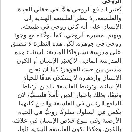
الروحي
يُعتَبر الدافع الروحي هامًّا في حقلَي الحياة
والفلسفة. إذ تنظر الفلسفة الهندية إلى
الإنسان على أنه كائن روحي في طبيعته،
وتهتم لمصيره الروحي، كما توحِّده مع وجود
روحي في جوهره. لكن هذه النظرة لا تنطبق
على مدرسة تشارفاكا المادية: باستثناء هذه
المدرسة المادية، لا يُعتبَر الإنسان أو الكون
ماديين من حيث الجوهر؛ كما أن نجاح
الإنسان وازدهاره لا يشكلان هدفًا للحياة
الإنسانية. وترتبط الفلسفة بالدين ارتباطًا
وثيقًا، وذلك باعتبار الدين تأملاً فلسفيًّا، لأن
الدافع الرئيس في الفلسفة والدين كليهما
يكمن في السلوك سلوكًا روحيًّا في الحياة
الأرضية وفي بلوغ خلاص الإنسان في علاقته
بالكون. وهكذا تكون الفلسفة الهندية كلها،