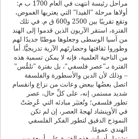
مراحل رئيسة انتهت في العام 1700 ب م:
أولاها مرحلة "الفيدا" التي يعتريها الغموض،
وتقع تقريبًا بين 2500 و600 ق م. في تلك
الفترة، استقر الآريون الذين قدموا إلى الهند
من آسيا الوسطى وجعلوها موطنًا جديدًا لهم
وطوروا ثقافتها وحضارتَهم الآرية تدريجيًّا. أما
من الناحية العلمية، فإنه لا يمكن تسمية هذه
الفترة بـ"عصر فلسفي"، بل بفترة "تلمُّس"
– وذلك لأن الدين والأسطورة والفلسفة
اتصل بعضُها ببعض وعانت من نزاع وانقسام
شديد مستمر. إنه، على كلِّ حال، عصر
تطور فلسفي؛ وتُعتبَر مبادئه التي عُرِضَتْ
في الأوپنشاد لهجةَ العصر، إن لم تكن
النموذج الدقيق لتطور الفكر الفلسفي
الهندي عمومًا.
تشتمل أدبيات هذه الفترة على أربعة من