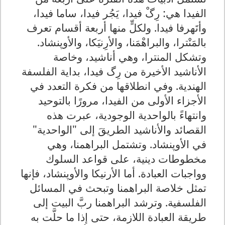
الفيدا هي: رِگْ فيدا، يَجُر فيدا، ساما فيدا،
وأتَهرفا فيدا. ولكلٍّ منها أربعة أقسام تعرف
بالمَنْترا، والبراهْمَنا، والأرِنيَكا، والأوپنشاد.
وتشكل المنترا، وهي أناشيد، وخاصة
الأناشيد الأخيرة من رِگ فيدا، بداية الفلسفة
الهندية. وفي انطلاقها من فكرة التعدد في
الأجزاء الأولى من الفيدا، مرورًا بالتوحيد
وانتهاءً بالواحدية الوجودية، عبرت هذه
القصائد والأناشيد الطريقَ إلى "الواحدية"
في الأوپنشاد. وتشتمل البراهمنا، وهي
مخطوطات دينية، على قواعد السلوك
وواجبات العبادة. أما الأرنيكا والأوپنشاد، فإنها
تمثل خلاصة البراهمنا وتبحث في المسائل
الفلسفية. وترشد البراهمنا ربَّ البيت إلى
طريقة العبادة اللازمة، حتى إذا ما حلَّت به