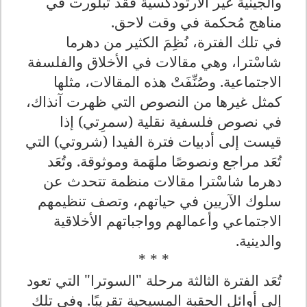
والجينية غير الأرثوذكسية فقد تبلورت في
مناهج مُحكمة في وقت لاحق.
في تلك الفترة، نُظِمَ الكثير من دهرما
شاسْترا، وهي مقالات في الأخلاق والفلسفة
الاجتماعية. وصُنِّفَتْ هذه المقالات، مثلها
كمثل غيرها من النصوص التي ظهرت آنذاك،
في نصوص فلسفية نقلية (سمرِتي) إذا
قيست إلى أدبيات فترة الفيدا (شروتي) التي
تُعَد مراجع ونصوصًا ملهَمة وموثوقة. وتُعَد
دهرما شاسْترا مقالات منظمة تتحدث عن
سلوك الآريين في حياتهم، وتصف تنظيمهم
الاجتماعي وأعمالهم وواجباتهم الأخلاقية
والدينية.
* * *
تُعَد الفترة الثالثة مرحلة "السوترا" التي تعود
إلى أوائل الحقبة المسيحية تقريبًا. وفي تلك