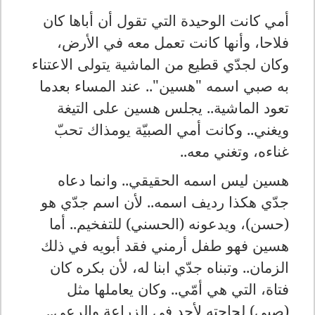
أمي كانت الوحيدة التي تقول أن أباها كان
فلاحا، وأنها كانت تعمل معه في الأرض،
وكان لجدّي قطيع من الماشية يتولى الاعتناء
به صبي اسمه "هسين".. عند المساء بعدما
تعود الماشية.. يجلس هسين على التيغة
ويغني.. وكانت أمي الصبيّة يومذاك تحبّ
غناءه، وتغني معه..
هسين ليس اسمه الحقيقي.. وانما دعاه
جدّي هكذا رديف اسمه.. لأن اسم جدّي هو
(حسن)، ويدعونه (الحسني) للتفخيم.. أما
هسين فهو طفل أرمني فقد أبويه في ذلك
الزمان.. وتبناه جدّي ابنا له، لأن بكره كان
فتاة، التي هي أمّي.. وكان يعاملها مثل
(صبي) لحاجته لأحد في الزراعة والرعي..