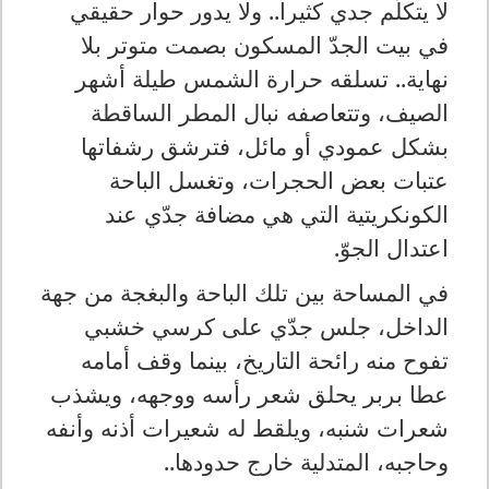
لا يتكلّم جدي كثيرا.. ولا يدور حوار حقيقي
في بيت الجدّ المسكون بصمت متوتر بلا
نهاية.. تسلقه حرارة الشمس طيلة أشهر
الصيف، وتتعاصفه نبال المطر الساقطة
بشكل عمودي أو مائل، فترشق رشفاتها
عتبات بعض الحجرات، وتغسل الباحة
الكونكريتية التي هي مضافة جدّي عند
اعتدال الجوّ.
في المساحة بين تلك الباحة والبغجة من جهة
الداخل، جلس جدّي على كرسي خشبي
تفوح منه رائحة التاريخ، بينما وقف أمامه
عطا بربر يحلق شعر رأسه ووجهه، ويشذب
شعرات شنبه، ويلقط له شعيرات أذنه وأنفه
وحاجبه، المتدلية خارج حدودها..