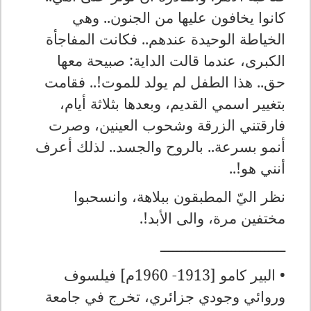
كانوا يخافون عليها من الجنون.. وهي
الخياطة الوحيدة عندهم..
ف
كانت المفاجأة
الكبرى، عندما قالت الداية: صبيحة معها
حق.. هذا الطفل لم يولد للموت!.. فقامت
بتغيير اسمي القديم، وبعدها بثلاثة أيام،
فارقتني الزرقة وشحوب العينين، وصرت
أنمو بسرعة.. بالروح والجسد.. لذلك أعرف
أنني هو!..
نظر اليّ المطبقون ببلاهة، وانسحبوا
مختفين مرة، والى الأبد!.
ــــــــــــــــــــــــــــــ
• البير كامو [1913- 1960م] فيلسوف
وروائي وجودي جزائري، تخرج في جامعة