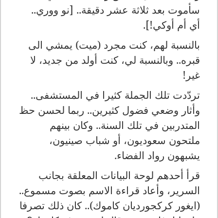
سأموت بعد ثلاثة عشر دقيقة.. [نو ووري..
أي أم أوكي!].
بالنسبة لهم، كنت مجرد (ميت) يمشي الى
قبره.. وبالنسبة لي، كنت أولد من جديد، لا
غير!
تردّدت تلك الجملة كثيرا في المستشفى..
وأثار وضعي فضول كثيرين.. ربما لحسن حظ
المتدربين في تلك السنة.. وكان بينهم
ملتحون سعوديون، أو شباب صينيون،
يشبهون رواد الفضاء.
قرأ أحدهم لوحة البيانات المعلقة بجانب
السرير، وأعاد قراءة الاسم بصوت مسموع..
(ايغور كركجورديان كاموك).. كان ذلك تصرفا