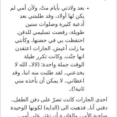
بعد ولادتي بأيام متّ. ولأن أمي لم
يكن لها أولاد، وقد طلبتني بعد
أدعية كثيرة وصلوات سنين
طويلة، رفضت تسليمي للدفن.
احتفظت بي في حضنها، وكأنني
ما زلت أعيش. الجارات اعتقدن
انها جنّت. وكانت تكرر طيلة
الوقت جملة واحدة: (لالا.. الله لا
يخدعني.. لقد طلبت منه ابنا، وقد
اعطاني.. لا يمكن أن يأخذه مني
ثانية!)..
احدى الجارات كانت تصرّ على دفن الطفل..
دفني أنا.. فذهبت الى (الدايه) لكونها الوحيدة
صاحبة الأمر، والقادرة أن تؤثر على أمي..