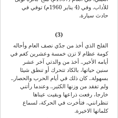
للأداب. وفي (4 يناير 1960م) توفي في
حادث سيارة.
(3)
الفلج الذي أخذ من جدّي نصف العام وأحاله
كومة عظام لا تزن خمسة وعشرين كغم في
أيام
ه
الأخير.. أخذ من والدتي آخر عشر
سنين حياتها، بالكاد تتحرك أو تنطق شيئا
بسهولة.. كان ذلك في أيام الحرب والحصار..
ولم تفقد من وزنها الكثير.. وعندما رأتني
خارجا، رفعت ذراعها وبقيت عيناها
تنظرانني، فتأخرت في الحركة، لسماع
كلماتها الاخيرة.