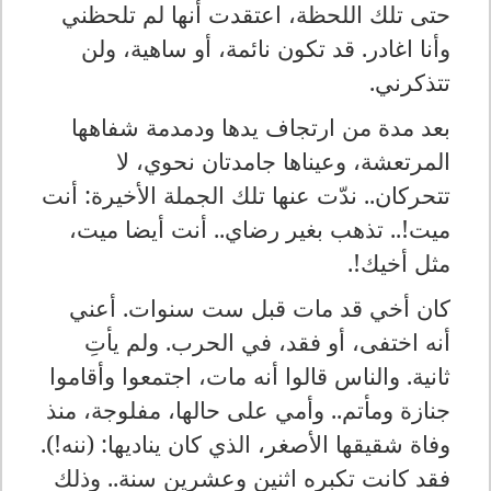
حتى تلك اللحظة، اعتقدت أنها لم تلحظني
وأنا اغادر. قد تكون نائمة، أو ساهية، ولن
تتذكرني.
بعد مدة من ارتجاف يدها ودمدمة شفاهها
المرتعشة، وعيناها جامدتان نحوي، لا
تتحركان.. ندّت عنها تلك الجملة الأخيرة: أنت
ميت!.. تذهب بغير رضاي.. أنت أيضا ميت،
مثل أخيك!.
كان أخي قد مات قبل ست سنوات. أعني
أنه اختفى، أو فقد، في الحرب. ولم يأتِ
ثانية. والناس قالوا أنه مات، اجتمعوا وأقاموا
جنازة ومأتم.. وأمي على حالها، مفلوجة، منذ
وفاة شقيقها الأصغر، الذي كان يناديها: (ننه!).
فقد كانت تكبره اثنين وعشرين سنة.. وذلك