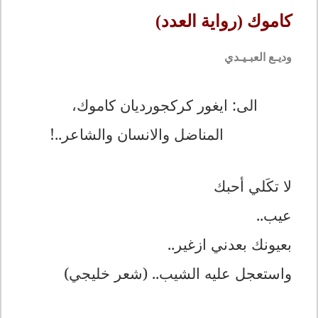
كاموك (رواية العدد)
وديـع العبـيـدي
الى: ايغور كركجورديان كاموك،
المناضل والانسان والشاعر..!
لا تكَلي أحبك
عيب..
بعيونك بعدني ازغير..
واستعجل عليه الشيب.. (شعر خليجي)