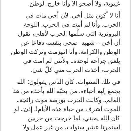
غيبوبة، ولا أصحو الا وأنا خارج الوطن.
أنا لا أكون مثل أخي. لأن أخي مات في
الحرب. وأنا لم أمت في الحرب. اللوحة
البرونزية التي سلّمها الحزب لأهلي، تقول
أن أخي – شهيد- ضحى بنفسه دفاعا عن
الوطن والكرامة. وأنا انهزمت وتركت الوطن
يلعق جراحه لوحده.. ولأنني لم أمت في
الحرب، أخذت الحرب مني كلّ شئ.
في تلك السنوات، كان الناس يقولون: الله
يجمع إليه أحباءه. من يحبّه الله يأخذه من هذا
العالم.. وكانت الحرب بورصة موت رائجة..
الموت أشرف من حياة هذه الأيام!. إذن.. لو
كان الله يحبني، لما خرجت من حربين
استمرتا عشر سنوات، من غير عمل ولا