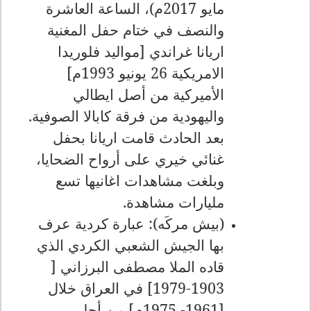
مايو 2017م)، الساعة العاشرة
والنصف في ختام حفل المغنية
اريانا غراندي [مواليد فلوريدا
الامريكية 26 يونيو 1993م]
الأميركية من أصل ايطالي
واليهودية من فرقة كابالا الصوفية.
بعد الحادث قامت اريانا بحفل
غنائي خيري على أرواح الضحايا،
وبلغت مشاهدات اغانيها تسع
مليارات مشاهدة.
(بيش مركَه): عبارة كردية عرف
بها الجيش الشعبي الكردي الذي
قاده الملا مصطفى البرزاني [
1903-1979] في العراق خلال
[1961- 1975م] من أجل