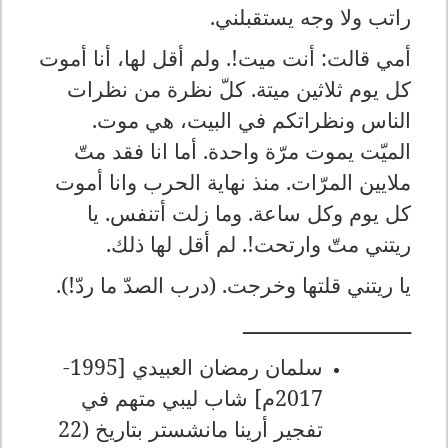
راتب ولا وجه يستقبلني.
أمي قالت: أنت ميت!. ولم أقل لها، أنا أموت
كل يوم ثلاثين ميتة. كلّ نظرة من نظرات
الناس ونظراتكم في البيت، هي موت.
الميّت يموت مرّة واحدة. أما انا فقد متّ
ملايين المرّات. منذ نهاية الحرب وانا أموت
كل يوم وكل ساعة. وما زلت أتنفس. يا
ريتني متّ وارتحت!. لم أقل لها ذلك.
يا ريتني قلتها وخرجت. (درب الصدّ ما ردّ!).
ــــــــــــــــــــــــــــ
سلمان رمضان العبيدي [1995-
2017م] شاب ليبي متهم في
تفجير أرينا مانشستر بتاريخ (22