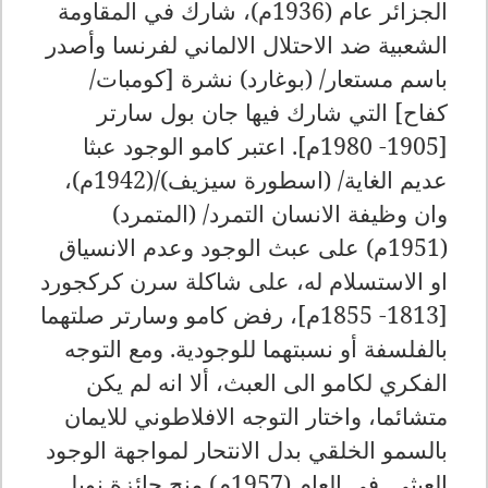
الجزائر عام (1936م)، شارك في المقاومة
الشعبية ضد الاحتلال الالماني لفرنسا وأصدر
باسم مستعار/ (بوغارد) نشرة [كومبات/
كفاح] التي شارك فيها جان بول سارتر
[1905- 1980م]. اعتبر كامو الوجود عبثا
عديم الغاية/ (اسطورة سيزيف)/(1942م)،
وان وظيفة الانسان التمرد/ (المتمرد)
(1951م) على عبث الوجود وعدم الانسياق
او الاستسلام له، على شاكلة سرن كركجورد
[1813- 1855م]، رفض كامو وسارتر صلتهما
بالفلسفة أو نسبتهما للوجودية. ومع التوجه
الفكري لكامو الى العبث، ألا انه لم يكن
متشائما، واختار التوجه الافلاطوني للايمان
بالسمو الخلقي بدل الانتحار لمواجهة الوجود
العبثي. في العام (1957م) منح جائزة نوبل