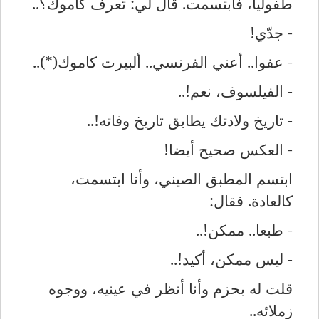
طفوليا، فابتسمت. قال لي: تعرف كاموك؟..
- جدّي!
- عفوا.. أعني الفرنسي.. ألبيرت كاموك(*)..
- الفيلسوف، نعم!..
- تاريخ ولادتك يطابق تاريخ وفاته!..
- العكس صحيح أيضا!
ابتسم المطبق الصيني، وأنا ابتسمت،
كالعادة. فقال:
- طبعا.. ممكن!..
- ليس ممكن، أكيد!..
قلت له بحزم وأنا أنظر في عينيه، ووجوه
زملائه..