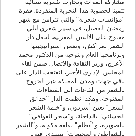
مشاركة أصوات وتجارب شعرية نسائية
تثمينا لخصوبة هذا التجربة المتفردة. فقرة
"مؤانسات شعرية" والتي تتزامن مع شهر
رمضان الفضيل، في سمر شعري ليلي
مفتوح على الألسن المغربية. لتنقل دار
الشعر بمراكش، وضمن استراتيجيتها
وبرنامجها العام وبتوجيه من الدكتور محمد
الأعرج، وزير الثقافة والاتصال ضمن لقاء
المجلس الإداري الأخير، انفتحت الدار على
باقي جهات ومدن المملكة عبر الخروج
بالشعر من القاعات الى الفضاءات
المفتوحة. وهكذا نظمت الدار "حدائق
الشعر" بعين أسردون، و"خيمة الشعر
الحساني" بالداخلة، و"سحر القوافي"
بالصويرة، و"أنظام" بقلعة مكونة، و"الشعر
بالشواطئ والمخيمات" بسيدي إفني.