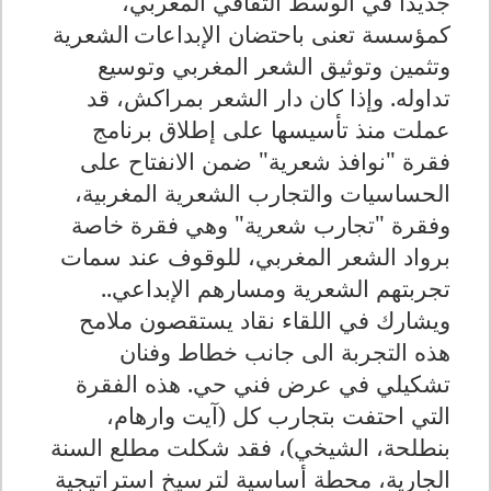
جديدا في الوسط الثقافي المغربي،
كمؤسسة
تعنى باحتضان الإبداعات
الشعرية
وتثمين وتوثيق الشعر المغربي وتوسيع
تداوله. وإذا كان دار الشعر بمراكش، قد
عملت منذ تأسيسها على إطلاق برنامج
فقرة "نوافذ شعرية" ضمن الانفتاح على
الحساسيات والتجارب الشعرية المغربية،
وفقرة "تجارب شعرية" وهي
فقرة خاصة
برواد الشعر المغربي، للوقوف عند سمات
تجربتهم الشعرية ومسارهم الإبداعي..
ويشارك في اللقاء نقاد يستقصون ملامح
هذه التجربة الى جانب خطاط وفنان
تشكيلي في عرض فني حي.
هذه الفقرة
التي احتفت بتجارب كل (آيت وارهام،
بنطلحة، الشيخي)،
فقد شكلت مطلع السنة
الجارية، محطة أساسية لترسيخ استراتيجية