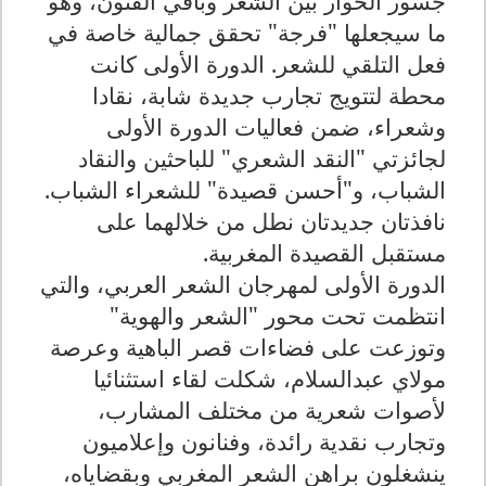
جسور الحوار بين الشعر وباقي الفنون، وهو
ما
سيجعلها "فرجة" تحقق جمالية خاصة في
فعل التلقي للشعر. الدورة الأولى كانت
محطة ل
تتويج تجارب جديدة شابة، نقادا
وشعراء، ضمن فعاليات الدورة الأولى
لجائزتي "النقد الشعري" للباحثين والنقاد
الشباب، و"أحسن قصيدة" للشعراء الشباب.
نافذتان جديدتان نطل من خلالهما على
مستقبل القصيدة المغربية.
الدورة الأولى لمهرجان الشعر العربي، والتي
انتظمت تحت محور "الشعر والهوية"
وتوزعت على فضاءات قصر الباهية وعرصة
مولاي عبدالسلام، شكلت لقاء استثنائيا
لأصوات شعرية من مختلف المشارب،
وتجارب نقدية رائدة، وفنانون وإعلاميون
ينشغلون براهن الشعر المغربي وبقضاياه،