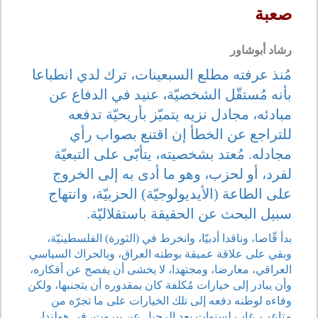
صعبة
رشاد أبوشاور
مُنذ عرفته مطلع السبعينات، ترك لدي انطباعا
بأنه مُستقّل الشخصيّة، عنيد في الدفاع عن
مبادئه، مجادل نزيه يتميّز بأريحيّة تدفعه
للتراجع عن الخطأ إن اقتنع بصواب رأي
مجادله. مُعتد بشخصيته، يتأبّى على التبعيّة
لفرد، أو لحزب، وهو ما أدى به إلى الخروج
على الطاعة (الأيديولوجيّة) الحزبيّة، وانتهاج
سبيل البحث عن الحقيقة باستقلاليّة.
بدأ قّاصا، وناقدا أدبيّا، وانخرط في (الثورة) الفلسطينيّة،
وبقي على علاقة عميقة بوطنه العراق، وبالحراك السياسي
العراقي، معارضا، ومجتهدا، لا يخشى أن يفصح عن أفكاره،
وأن يبادر إلى خيارات مُكلفة كان بمقدوره أن يتجنبها، ولكن
وفاءه لوطنه دفعه إلى تلك الخيارات على ما تجرّه من
متاعب. غاب لسنوات بعد الرحيل عن بيروت، في هولندا،