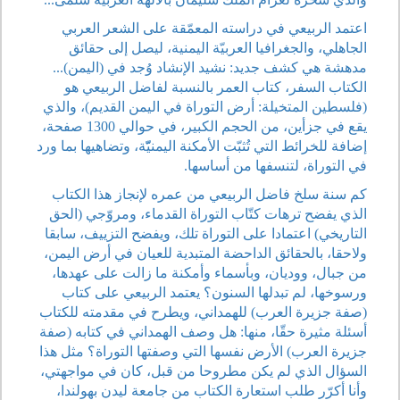
اعتمد الربيعي في دراسته المعمّقة على الشعر العربي
الجاهلي، والجغرافيا العربيّة اليمنية، ليصل إلى حقائق
مدهشة هي كشف جديد: نشيد الإنشاد وُجد في (اليمن)...
الكتاب السفر، كتاب العمر بالنسبة لفاضل الربيعي هو
(فلسطين المتخيلة: أرض التوراة في اليمن القديم)، والذي
يقع في جزأين، من الحجم الكبير، في حوالي 1300 صفحة،
إضافة للخرائط التي تُثبّت الأمكنة اليمنيّّة، وتضاهيها بما ورد
في التوراة، لتنسفها من أساسها.
كم سنة سلخ فاضل الربيعي من عمره لإنجاز هذا الكتاب
الذي يفضح ترهات كتّاب التوراة القدماء، ومروّجي (الحق
التاريخي) اعتمادا على التوراة تلك، ويفضح التزييف، سابقا
ولاحقا، بالحقائق الداحضة المتبدية للعيان في أرض اليمن،
من جبال، ووديان، وبأسماء وأمكنة ما زالت على عهدها،
ورسوخها، لم تبدلها السنون؟ يعتمد الربيعي على كتاب
(صفة جزيرة العرب) للهمداني، ويطرح في مقدمته للكتاب
أسئلة مثيرة حقّا، منها: هل وصف الهمداني في كتابه (صفة
جزيرة العرب) الأرض نفسها التي وصفتها التوراة؟ مثل هذا
السؤال الذي لم يكن مطروحا من قبل، كان في مواجهتي،
وأنا أكرّر طلب استعارة الكتاب من جامعة ليدن بهولندا،