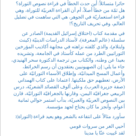
حائرا متسائلاً: أين حدث الخطأ في قراءة نصوص التوراة؟
هل ثمّة من خطأ أصلاً، أم أن القراءة الغربيّة للتوراة، وهي
قراءة استعماريّة في الجوهر، هي التي ساهمت في تضليل
العالم، وفي تحريف التاريخ؟!
في مقدمة كتاب (اختلاق إسرائيل القديمة) الصادر عن
سلسلة (عالم المعرفة)، لأستاذ الدراسات الدينيّة (كينث
وايتلام)، والذي كلفته نزاهته في مجابهة أكاذيب المؤرخين
التوراتيين الطرد من عمله كأستاذ في الجامعة، وتشريده
بعيدا عن وطنه، والكتاب من ترجمة الدكتورة سحر الهنيدي،
جاء ما يلي: إن الصهيونيين يعتقدون أن رسم الخرائط،
وأعمال المسح الميدانيّة، وإطلاق الأسماء التوراتيّة على
الأرض، تعطيهم حق ملكيتها. اعتمادا على كتاب الهمداني
(صفة جزيرة العرب)، وعلى ألوف القصائد الشعريّة، درس
الربيعي جغرافيّة اليمن، وقارنها بالجغرافيّة التوراتيّة، قارن
بين النصوص العربيّة والعبريّة، بدأب استمر حوالي ثمانية
أعوام، وأنجز ما كان يحتاج لجهد مؤسسة.
سأورد مثالاً على انتفاعه بالشعر وهو يعيد قراءة (التوراة):
أحيي الغر من سروات قومي
لقد حُييت عنّا يا مدينا