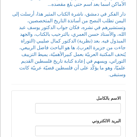
الأماكن اسما بعد اسم حتى بلغ مقصده...
دار الفكر في دمشق، ناشرة الكتاب المثير هذا، أرسلت إلى
اليمن تطلب النصح من أساتذة التاريخ المتخصصين،
وتستشيرهم في نشره، فكان جواب الدكتور يوسف عبد
الله، والأستاذ حسن العمري، بالترحيب بالكتاب، والجهد
المبذول فيه. بعد (نظرية) الدكتور كمال صليبي (التوراة
جاءت من جزيرة العرب)، ها هو الباحث فاضل الربيعي،
يُتحف المكتبة العربيّة بعمل كبيرالأهميّة، يميط التزييف
التوراتي، ويسهم في إعادة كتابة تاريخ فلسطين القديم
علميّا، وهو ما يؤكّد على أن فلسطين قضيّة عربيّة كانت
وستبقى.
الاسم بالكامل
البريد الالكتروني