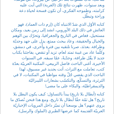
وبعد سنوات، ظهرت نتائج تلك (الغربة) التي أبت عليه
كرامته، وطموحه الفكري، أن تكون فسحة لحياة دعة
وراحة وتبطّل.
كتابه الأوّل الذي شدّ الانتباه كان (إرم ذات العماد)، فهو
العائش في ذلك البلد الأوروبي، انشد إلى زمن بعيد، ومكان
مستحيل، فغاص في التاريخ والجغرافيا، وتحرّك بين الوهم
والخيال والحقيقة، وعاد ببحث ممتع، يدل على جهد وجديّة
وطرافة. بعدئذ، صرنا نلتقيه بين فترة وأُخرى، في دمشق،
وكلّما عاد من غيبة تمتد لعام، تزيد أو تنقص، يفاجئنا بكتاب
جديد لا يقّل طرافة، وجدّيةً، عمّا سبقه. في السنوات
الأخيرة، أغنى الباحث فاضل الربيعي، المكتبة العربيّة بعدّة
كتب، تعاملت مع التراث، أتت بجديد غير مسبوق، لهذا
الباحث الذي يقضي جُلّ وقته مواظبا في المكتبات، لا في
الثرثرة، والتسكّع، والتكسّب بشعارات الليبراليّة
والديمقراطيّة، والبكاء على ما مضى!
كتابه (أبطال بلا تاريخ) يبدأ بالتساؤل: كيف يكون البطل بلا
تاريخ؟ هل ثمّة حقّا أبطال بلا تاريخ، ومع هذا فنحن نُصدّق ما
يروى عنهم؟ هل بوسعنا أن نميّز داخل المرويات الإخباريّة
العربيّة القديمة كما عرضها الطبري (الملوك والرسل)،