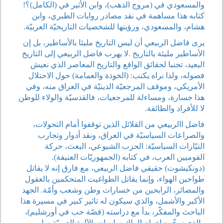
والمسعودي في (مروج الذهب)، وابن الأثير في (الكامل)؟!
كتابه هذا مساهمة في نقد مصادر روايات الطبري، وابن
هشام، والمسعودي، ورؤيتها للشخصيات التاريخيّة العربيّة.
يرى فاضل الربيعي أن ليس التاريخ مليئا بالأساطير، بل إن
الأساطير مليئة بالتاريخ .لا يهرب فاضل الربيعي إلى التاريخ
البعيد، تجنبا لحقائق الواقع والتاريخ المعاصر الذي نعيش
فصوله، ولذا نراه يكتب: (الخوذة والعمامة) حول الاحتلال
الأمريكي، وموقف المرجعيّة الدينيّة في العراق منه، وفي
هذا جسارة، ومساءلة للمرجعيات، فالقدسيّة والولاء للوطن
لا للأفراد والطائفة.
فاضل االربيعي من القلائل الذين توقفوا أمام التحولات،
والصراعات السياسيّة في العراق، ونقد أدوار وتجارب
التيّارات السياسيّة: الحزب الشيوعي، البعث، حركة
القوميين العرب، في كتابه (الجمهوريّات العنيفة).
(دونكيشوت) حقيقي فاضل الربيعي، مع فارق إنه لا يقاتل
طواحين الهواء، وإنما يقاتل الطواغيت المتحكمين بالعقول
والمصائر، الرابحين من خسارات وطن وشعب وأمّة. الجهد
الأكبر والأشمل، والذي سيكون له تاثير كبير في مسيرة هذا
الباحث والمفكّر، بدأ مع دراسته (قصّة حب في أورشليم)،
والذي سخّره لغرام الملك سليمان بالآلهة العربيّة سلمى...