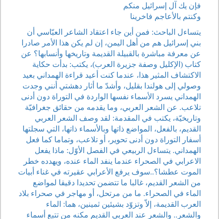
فإن يك آل إسرائيل منكم
وكنتم بالأعاجم فاخرينا
يتساءل الباحث: فمن أين جاء اعتقاد الشاعر العبّاسي أن
بني إسرائيل هم من أهل اليمن، إن لم يكن هذا الأمر صادرا
عن معرفة مباشرة بالقبيلة القديمة وتاريخها وأنسابها؟ عن
كتاب (الإكليل وصفة جزيرة العرب)، يكتب: بدأت حكاية
الاكتشاف المثير هذا، عندما كنت أعيد قراءة الهمداني بعيد
وصولي إلى هولندا بقليل، وأشدّ ما أثار دهشتي أنني وجدت
الهمداني يسرد الأسماء نفسها الواردة في التوراة دون أدنى
تلاعب. عن الشعر العربي، وما يقدمه من حقائق جغرافيّة
وتاريخيّة، يكتب في المقدمة: لقد وصف الشعر العربي
القديم، بالفعل، المواضع ذاتها وبالأسماء ذاتها، التي سجلتها
أسفار التوراة دون أدنى تحوير، أو تلاعب، وتماما كما فعل
الهمداني. يتساءل الربيعي في الفصل الأوّل: ماذا يفعل
الاعرابي في الصحراء عندما ينفد الماء عنده، ويهدده خطر
الموت عطشا؟..سوف يرفع الأعرابي عقيرته في غناء أبيات
من الشعر القديم، غالبا ما تتضمن تحديدا دقيقا لمواضع
الماء في الصحراء. ما من مرتحل، أو مهاجر في صحراء بلاد
العرب القديمة، إلاّ وتزوّد بشيئين ثمينين، هما: الماء
والشعر.. والشعر عند العربي القديم مكنه من تتبع أسماء