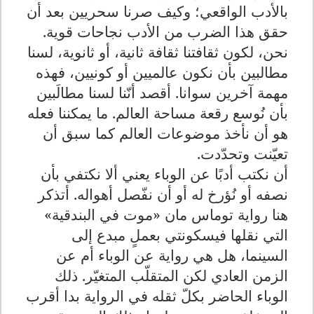
بالأدب الواقعي؛ وكيف صرنا سحريين بعد أن
حقق هذا الضرب من الأدب نجاحات قوية.
نحن، لكون ثقافتنا ثقافة ثانية، أو ثانوية، لسنا
مطالبين بأن نكون عالميين أو كونيين، فهذه
مهمة آخرين سوانا. أقصد أنّنا لسنا مطالَبين
بأن نُوسع رقعة مساحة العالم. ما يمكننا فعله
هو أن نأخذ موضوعات العالم كما سبق أن
تعيّنت وتحدّدت.
أن نكتب أدبًا عن الوباء يعني ألا نكتفي بأن
نصفه أو نُؤرخ له أو أن نفّصل أهواله. أتذكر
هنا رواية توماس مان «موت في البندقية»
التي نقلها فيسكونتي بعملٍ مبدع إلى
السينما، هل هي رواية عن الوباء أم عن
الزمن العادي لكن المتقلّب المتغيّر. ذلك
الوباء الحاضر بكلّ ثقله في الرواية بدا أقرب