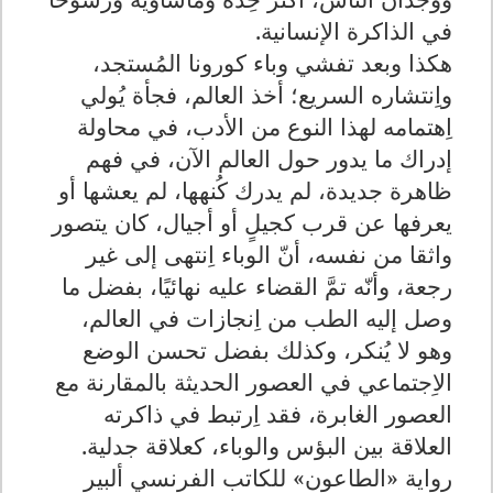
في الذاكرة الإنسانية.
هكذا وبعد تفشي وباء كورونا المُستجد،
واِنتشاره السريع؛ أخذ العالم، فجأة يُولي
اِهتمامه لهذا النوع من الأدب، في محاولة
إدراك ما يدور حول العالم الآن، في فهم
ظاهرة جديدة، لم يدرك كُنهها، لم يعشها أو
يعرفها عن قرب كجيلٍ أو أجيال، كان يتصور
واثقا من نفسه، أنّ الوباء اِنتهى إلى غير
رجعة، وأنّه تمَّ القضاء عليه نهائيًا، بفضل ما
وصل إليه الطب من اِنجازات في العالم،
وهو لا يُنكر، وكذلك بفضل تحسن الوضع
الاِجتماعي في العصور الحديثة بالمقارنة مع
العصور الغابرة، فقد اِرتبط في ذاكرته
العلاقة بين البؤس والوباء، كعلاقة جدلية.
رواية «الطاعون» للكاتب الفرنسي ألبير