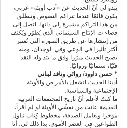
يبدو لي أنّ الحديث عن «أدب أوبئة» عربي،
يكون قائمًا عندما تتراكم النصوص وتنطلق
من هذا التراكم مشيرة إلى ذاتها، لتصل إلى
فضاءات الإنتاج السينمائي الّذي يُطوّر ويُكثف
من اِنتشارها عن طريق الصورة التي تُعتبر
أكثر تأثيرا في الوعي وفي الوجدان، ومنه
يصبح الحديث مبرّرا وفق ما يتداوله النقد
فنّيًا، سنمائيًا وروائيًا.
* حسن داوود/ روائي وناقد لبناني
أدبنا الحديث انشغل بالأمراض والأوبئة
الاِجتماعية والسياسية.
ما كنتُ لأعلم أنّ تاريخ المجتمعات العربية
القديمة عانت من تفشّي الأوبئة لو لم أقرأ،
مؤخرا وبعامل الصدفة، مخطوط كِتاب تناول
الطواعين في العصر الأموي. بدا ذلك لي، أنا