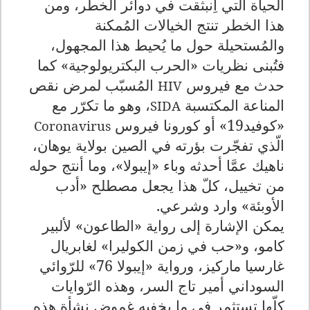
الحياة التي اِنبثقت في دوائر الخطر، ومن
هذا الخطر تنتج الخيالات المُمكنة
والمُستحيلة حول ما يُحيط هذا المجهول،
فتُبنى نظريات «الحرب البكتريولوجية» كما
حدث مع فيروس
المُسبّب لمرض نقص
HIV
المناعة المكتسبة
، وهو ما تكرّر مع
SIDA
«كوفيد19» أو كورونا فيروس
Coronavirus
الّذي تفجّرت بؤرته في الصين بولاية يوهان،
ناهيك عمَّا أحدثه وباء «إيبولا»، وما أنتج حوله
من تخييل، كلّ هذا يجعل مصطلح «أدب
الأوبئة» وارد وشرعي.
يمكن الإشارة إلى رواية «الطاعون» لألبير
كامو، و«حب في زمن الكوليرا» لغابريال
غارسيا ماركيز، ورواية «إيبولا 76» للرّوائي
السوداني أمير تاج السر، وهذه الرّوايات
كلّها تستثمر في ما يخفيه غموض نشأة هذه