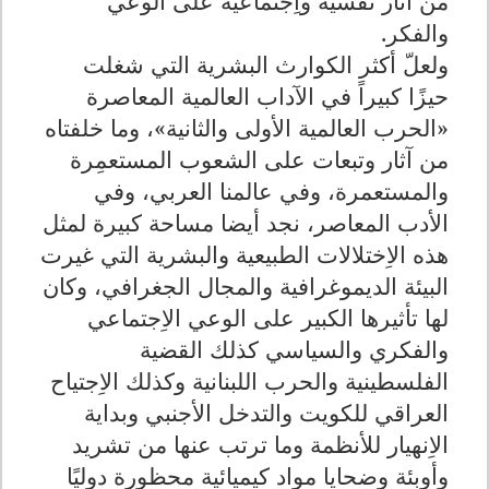
من آثار نفسية واِجتماعية على الوعي
والفكر.
ولعلّ أكثر الكوارث البشرية التي شغلت
حيزًا كبيراً في الآداب العالمية المعاصرة
«الحرب العالمية الأولى والثانية»، وما خلفتاه
من آثار وتبعات على الشعوب المستعمِرة
والمستعمرة، وفي عالمنا العربي، وفي
الأدب المعاصر، نجد أيضا مساحة كبيرة لمثل
هذه الاِختلالات الطبيعية والبشرية التي غيرت
البيئة الديموغرافية والمجال الجغرافي، وكان
لها تأثيرها الكبير على الوعي الاِجتماعي
والفكري والسياسي كذلك القضية
الفلسطينية والحرب اللبنانية وكذلك الاِجتياح
العراقي للكويت والتدخل الأجنبي وبداية
الاِنهيار للأنظمة وما ترتب عنها من تشريد
وأوبئة وضحايا مواد كيميائية محظورة دوليًا