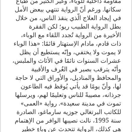
مقاومة داخلية للوباء، وغيَّر الكثير من طباع
سكانها. ورغم أنّ الرواية تنتهي ببعض الأمل
في إيجاد العلاج الّذي ينقذ الناس، من خلال
بطل الرواية الطبيب ريو؛ لكن الفقرة
الأخيرة من الرواية تُجدد اللقاء مع الوباء،
ذات قادم، مادام الاِستهتار قائمًا: «هذا الوباء
لا يموت ولا يختفي، وإنّه يستطيع أن يظل
عشرات السنوات نائمًا في الأثاث والملبس،
وأنّه يترقب بصبر في الغُرف والأقبية
والمحافظ والمناديل، والأوراق التي لا حاجة
لها، وأنّ يومًا قد يأتي يُوقظ فيه الطاعون
جرذانه، مصيبةً للناس وتعليمًا لهم، ويرسلها
تموت في مدينة سعيدة». رواية «العمى»
للكاتب البرتغالي جوزيه سارماغو، الصادرة
سنة 1995، نالت نصيبها الوافر من الاِهتمام
هي كذلك، الرواية تتحدث عن وباءٍ خطير