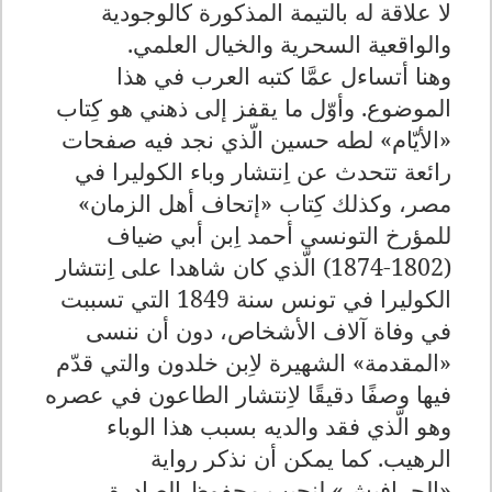
لا علاقة له بالتيمة المذكورة كالوجودية
والواقعية السحرية والخيال العلمي.
وهنا أتساءل عمَّا كتبه العرب في هذا
الموضوع. وأوّل ما يقفز إلى ذهني هو كِتاب
«الأيّام» لطه حسين الّذي نجد فيه صفحات
رائعة تتحدث عن اِنتشار وباء الكوليرا في
مصر، وكذلك كِتاب «إتحاف أهل الزمان»
للمؤرخ التونسي أحمد اِبن أبي ضياف
(1802-1874) الّذي كان شاهدا على اِنتشار
الكوليرا في تونس سنة 1849 التي تسببت
في وفاة آلاف الأشخاص، دون أن ننسى
«المقدمة» الشهيرة لاِبن خلدون والتي قدّم
فيها وصفًا دقيقًا لاِنتشار الطاعون في عصره
وهو الّذي فقد والديه بسبب هذا الوباء
الرهيب. كما يمكن أن نذكر رواية
«الحرافيش» لنجيب محفوظ الصادرة