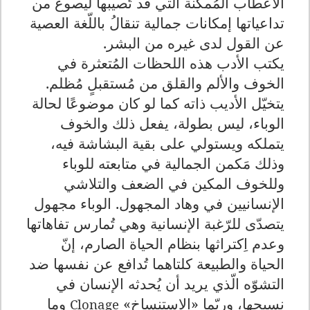
الأعطاب المُمكنة التي قد تُصيبها ليصوغ من
تداعياتها إمكانات جمالية تنقالُ باللّغة العصية
عن القول لدى غيره من البشر.
يكتب الأدب هذه اللحظات المُتعثرة في
الخوف والألم والقلق من مُستقبلٍ مُظلم.
يتخيّل الأديب ذاته كما لو كان موضوعًا لحالة
الوباء، ليس بطولة، يفعل ذلك والخوف
يتملكه ويستولي على بقية البشاشة فيه،
وذلك مَكمن الجمالية في متابعته للوباء
وللخوف المكين في الضعف والتلاشي
الإنسانيين في وهاد المجهول. الوباء مجهول
يتصدّى للرّغبة الإنسانية وهي تُمارس تفاهاتها
وعدم اِكتراثها بنظام الحياة الصارم، إنّ
الحياة والطبيعة كلتاهما تُدافع عن نفسها ضد
التشوّه الّذي يريد أن يُحدثه الإنسان في
نسيجها، وربّما «الاِستنساخ»
وما
Clonage