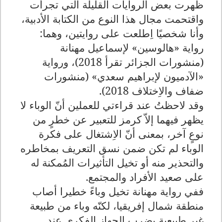
ظهرت بعض الروايات القليلة التي تجرأت
واقتحمت مجال هذا النوع من الكتابة الأدبية،
وأنا شخصيًا اِطلعت على روايتين، وهما:
رواية «هالوسين» لإسماعيل مهنانة
(منشورات الجزائر تقرأ 2018)، ورواية
«الآدميون لإبراهيم سعدي» (منشورات
ضفاف والاِختلاف 2018).
وقد لاحظتُ عند قراءتي للعملين أنّ الوباء لا
يظهر فيهما إلاّ كرمز للتعبير عن خطرٍ من
نوعٍ آخر، بمعنى أنّ الاِشتغال على فكرة
الوباء لم تكن ضمن نسق التعريف بمخاطره
والتحذير منه أو تخيل التأثيرات المُمكنة له
على صعيد الأفراد والمجتمع.
ففي رواية مهنانة تخيل وباءً خطيرا أصاب
منطقة شمال إفريقيا، لكنّه وباء من طبيعة
غير طبيعية يضرب الجهاز الفكري عند