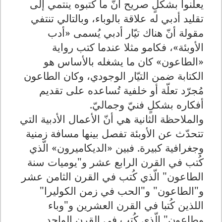
يعلنوا بشكلٍ صريح أنّ ما كتبوه ينتمي إلى
تقليد أدبي له علاقة بالوباء، وبالتالي تنتفي
مقولة أنّ هناك تيّار أدبي يُسمى «أدب
الأوبئة»، فكامو مثلا عندما كتب رواية
«الطاعون» كان ما يشغله بالأساس هو
الكتابة ضمن التيّار الوجودي، وكان الطاعون
مُجرّد تعلّة أو خلفية تُساعده على تقديم
أفكاره بشكلٍ فنيّ وجماليّ.
والملاحظة الثانية هي أنّ الأعمال الأدبية التي
تتحدّث عن الأوبئة تفصل بينها مسافة زمنية
وجغرافية كبيرة. فبين «الديكاميرون» الّذي
كُتب في القرن الرابع عشر و"يوميات سنة
الطاعون" الّذي كُتب في القرن الثامن عشر
و"الطاعون" و"الحب في زمن الكوليرا"
اللذين كُتبا في القرن العشرين و"وباء
وطاعون" الّذي كُتب في القرن الواحد