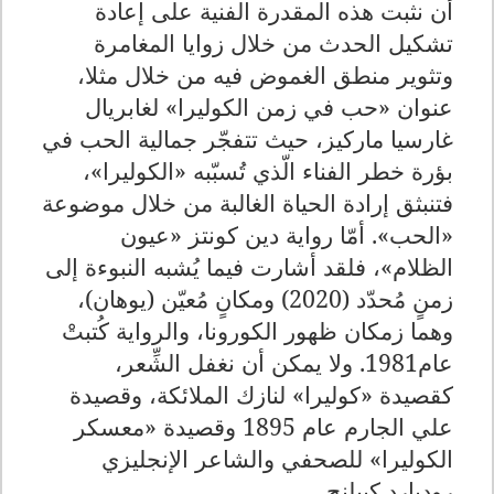
أن نثبت هذه المقدرة الفنية على إعادة
تشكيل الحدث من خلال زوايا المغامرة
وتثوير منطق الغموض فيه من خلال مثلا،
عنوان «حب في زمن الكوليرا» لغابريال
غارسيا ماركيز، حيث تتفجّر جمالية الحب في
بؤرة خطر الفناء الّذي تُسبّبه «الكوليرا»،
فتنبثق إرادة الحياة الغالبة من خلال موضوعة
«الحب». أمّا رواية دين كونتز «عيون
الظلام»، فلقد أشارت فيما يُشبه النبوءة إلى
زمنٍ مُحدّد (2020) ومكانٍ مُعيّن (يوهان)،
وهما زمكان ظهور الكورونا، والرواية كُتبتْ
عام1981. ولا يمكن أن نغفل الشِّعر،
كقصيدة «كوليرا» لنازك الملائكة، وقصيدة
علي الجارم عام 1895 وقصيدة «معسكر
الكوليرا» للصحفي والشاعر الإنجليزي
روديارد كيبلنج.