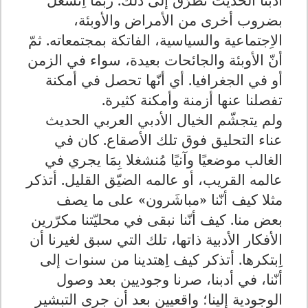
بضروب أخرى من الأمراض والأوبئة،
الاِجتماعية والسياسية، الفاتكة بمجتمعاته. ثمّ
أنّ الأوبئة والجائحات بعيدة، سواء في الزمن
أو في الجغرافيا. أي أنّها تحصل في أمكنة
تفصلنا عنها أزمنة وأمكنة كثيرة.
ولم يتجشّم الخيال الأدبي العربي الحديث
عناء التحليق فوق تلك الأصقاع. كان في
الغالب موضعيًا وآنيًا مُنشغلا بِمَا يجري في
عالمه القريب، أو عالمه الضيّق القليل. أتذكر
مثلا كيف أنّنا «مباشَرون» على ما يصف
بعض منا. كيف أنّنا نبقى في محليّتنا مكرّرين
الأفكار الأدبية ذاتها، تلك التي سبق لغيرنا أن
اِبتكرها. أتذكر كيف اِهتدينا من سنوات إلى
أنّنا، في أدبنا، صرنا وجوديين بعد وصول
الوجودية إلينا؛ واقعيين بعد أن جرى التبشير