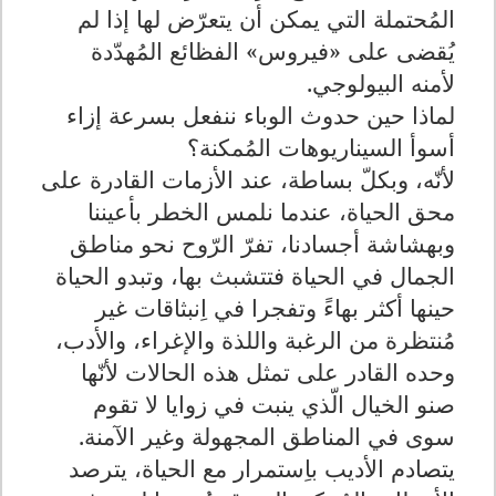
المُحتملة التي يمكن أن يتعرّض لها إذا لم
يُقضى على «فيروس» الفظائع المُهدّدة
لأمنه البيولوجي.
لماذا حين حدوث الوباء ننفعل بسرعة إزاء
أسوأ السيناريوهات المُمكنة؟
لأنّه، وبكلّ بساطة، عند الأزمات القادرة على
محق الحياة، عندما نلمس الخطر بأعيننا
وبهشاشة أجسادنا، تفرّ الرّوح نحو مناطق
الجمال في الحياة فتتشبث بها، وتبدو الحياة
حينها أكثر بهاءً وتفجرا في اِنبثاقات غير
مُنتظرة من الرغبة واللذة والإغراء، والأدب،
وحده القادر على تمثل هذه الحالات لأنّها
صنو الخيال الّذي ينبت في زوايا لا تقوم
سوى في المناطق المجهولة وغير الآمنة.
يتصادم الأديب باِستمرار مع الحياة، يترصد