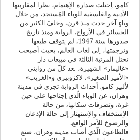
كامو، اِحتلت صدارة الاِهتمام، نظرا لمقاربتها
الأدبية والفلسفية للوباء المُستجد، من خلال
وباءٍ آخر حدث منذ قرن، وخلفَ الكثير من
الخسائر في الأرواح. الرواية ومنذ تاريخ
صدورها سنة 1947، لم يتوقف طبعها
وترجمتها، إلى لغات العالم، بحيث أصبحت
تحتل المرتبة الثالثة في مبيعات دار
«غاليمار» الشهيرة، بعد كلّ من روايتي
«الأمير الصغير»، لاكزوبيري و«الغريب»
لألبير كامو. أحداث الرواية تجري في مدينة
وهران، عن الوباء الّذي اِجتاحها على حين
غرة، وتصرفات سكانها، من حالة
الاِستخفاف والاِستهتار إلى حالة الإذعان
والرضوخ للأمر الواقع.
فالطاعون الّذي أصاب مدينة وهران، صنع