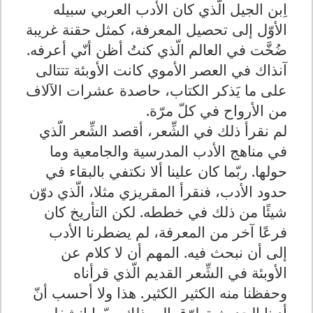
اِبن الجيل الّذي كان الأدب العربي سبيله
الأوّل إلى تحصيل المعرفة، كمثل حقنة غريبة
ضُخَّت في العالم الّذي كنتُ أظن أنّي أعرفه.
آنذاك في العصر الأموي كانت الأوبئة تتتالى
على ما يَذكر الكتاب، حاصدة عشرات الآلاف
من الأرواح في كلّ مرّة.
لم نقرأ ذلك في الشِّعر، أقصد الشِّعر الّذي
في مناهج الأدب المدرسية والجامعية وما
حولها. ربّما كان علينا ألا نكتفي بالبقاء في
حدود الأدب، فنقرأ المقريزي مثلا، الّذي دوّن
شيئًا من ذلك في خططه. لكن التأريخ كان
فرعًا آخر من المعرفة، لم يضطرنا الأدب
إلى أن نبحث فيه. المهم أن لا كلام عن
الأوبئة في الشِّعر القديم الّذي قرأناه
وحفظنا منه الكثير الكثير. هذا ولا أحسب أنّ
أدبنا الحديث تطرّق إلى ذلك. ربّما اِنشغل