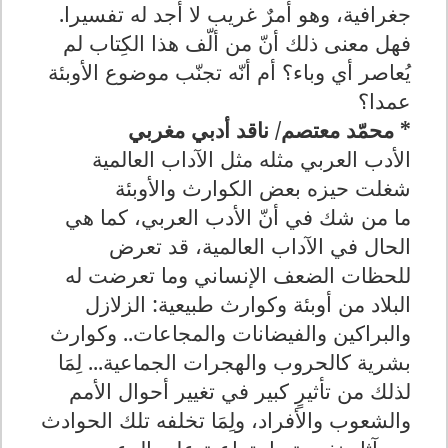
جغرافية، وهو أمرٌ غريب لا أجد له تفسيرا.
فهل معنى ذلك أنّ من ألّف هذا الكِتاب لم
يُعاصر أي وباء؟ أم أنّه تجنّب موضوع الأوبئة
عمدا؟
* محمّد معتصم/ ناقد أدبي مغربي
الأدب العربي مثله مثل الآداب العالمية
شغلت حيزه بعض الكوارث والأوبئة
ما من شك في أنّ الأدب العربي، كما هي
الحال في الآداب العالمية، قد تعرض
للحظات الضعف الإنساني وما تعرضت له
البلاد من أوبئة وكوارث طبيعية: الزلازل
والبراكين والفيضانات والمجاعات.. وكوارث
بشرية كالحروب والهجرات الجماعية... لِمَا
لذلك من تأثيرٍ كبير في تغيير أحوال الأمم
والشعوب والأفراد، ولِمَا تخلفه تلك الحوادث