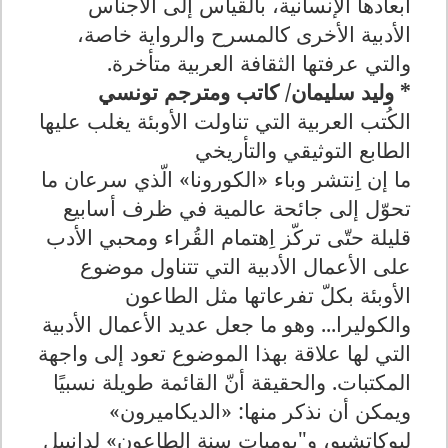
أبعادها الإنسانية، بالقياس إلى الأجناس
الأدبية الأخرى كالمسرح والرواية خاصة،
والتي عرفتها الثقافة العربية متأخرة.
* وليد سليمان/ كاتب ومترجم تونسي
الكُتب العربية التي تناولت الأوبئة يغلب عليها
الطابع التوثيقي والتأريخي
ما إن اِنتشر وباء «الكورونا» الّذي سرعان ما
تحوّل إلى جائحة عالمية في ظرف أسابيع
قليلة حتّى تركّز اِهتمام القُراء ومحبي الأدب
على الأعمال الأدبية التي تتناول موضوع
الأوبئة بكلّ تفرعاتها مثل الطاعون
والكوليرا... وهو ما جعل عديد الأعمال الأدبية
التي لها علاقة بهذا الموضوع تعود إلى واجهة
المكتبات. والحقيقة أنّ القائمة طويلة نسبيًا
ويمكن أن نذكر منها: «الديكاميرون»
لبوكاتشيو، و"يوميات سنة الطاعون» لدانييل