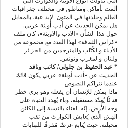
التي تناولت أنواع الأوبئة والكوارث التي
ألمت بأماكن ومناطق في مختلف جغرافيات
العالم وخلدتها في المتون الإبداعية. بالمقابل
هل يمكن الحديث عن أدب أوبئة عربي.
حول هذا الشأن «الأدب والأوبئة»، كان ملف
«كراس الثقافة» لهذا العدد مع مجموعة من
الأدباء والكُتّاب والمترجمين من الجزائر
ولبنان والمغرب وتونس
.
* عبد الحفيظ بن جلولي/ كاتب وناقد
الحديث عن «أدب أوبئة» عربي يكون قائمًا
عندما تتراكم النصوص
ماذا يمكن للإنسان أن يفعله وهو يرى خطرا
فتاكًا يُهدّد مستقبله، وباء يُهدد الحياة على
وجه الأرض، إنّه الفناء بالنسبة إلى الكائن
الهش الّذي يُعايش الكوارث من ثقب
مخيلته، حيث يُتابع عرضًا مُقرفًا للنهايات