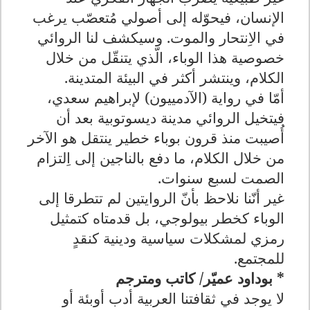
الإنسان، فيحوّله إلى أصولي مُتعصّب يرغب
في الاِنتحار والموت. وسيكشف لنا الروائي
خصوصية هذا الوباء، الّذي يتنقّل من خلال
الكلام، وينتشر أكثر في البيئة المتدينة.
أمّا في رواية (الآدمييون) لإبراهيم سعدي،
فيتخيل الروائي مدينة ديسوتوبية بعد أن
أُصيبت منذ قرون بوباء خطير ينتقل هو الآخر
من خلال الكلام، ما دفع بالناجين إلى اِلتزام
الصمت لسبع سنوات.
غير أنّنا نلاحظ بأنّ الروايتين لم تتطرقا إلى
الوباء كخطر بيولوجي، بل قدمتاه كتمثيل
رمزي لمشكلات سياسية ودينية كنقدٍ
للمجتمع.
* بوداود عميّر/ كاتب ومترجم
لا يوجد في ثقافتنا العربية أدب أوبئة أو