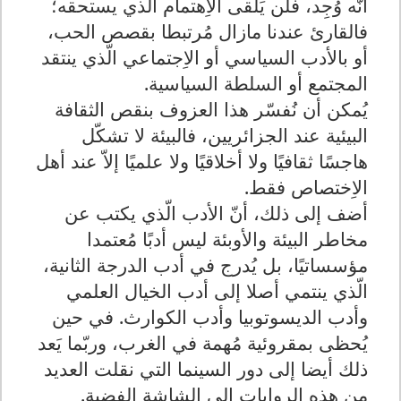
أنّه وُجِد، فلن يَلقى الاِهتمام الّذي يستحقه؛
فالقارئ عندنا مازال مُرتبطا بقصص الحب،
أو بالأدب السياسي أو الاِجتماعي الّذي ينتقد
المجتمع أو السلطة السياسية.
يُمكن أن نُفسّر هذا العزوف بنقص الثقافة
البيئية عند الجزائريين، فالبيئة لا تشكّل
هاجسًا ثقافيًا ولا أخلاقيًا ولا علميًا إلاّ عند أهل
الاِختصاص فقط.
أضف إلى ذلك، أنّ الأدب الّذي يكتب عن
مخاطر البيئة والأوبئة ليس أدبًا مُعتمدا
مؤسساتيًا، بل يُدرج في أدب الدرجة الثانية،
الّذي ينتمي أصلا إلى أدب الخيال العلمي
وأدب الديسوتوبيا وأدب الكوارث. في حين
يُحظى بمقروئية مُهمة في الغرب، وربّما يَعد
ذلك أيضا إلى دور السينما التي نقلت العديد
من هذه الروايات إلى الشاشة الفضية.