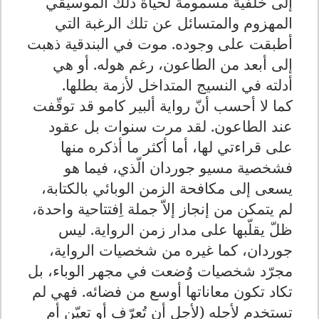
إلى خلفية مسمومة لحياة ذلك الموسيقي
المهزوم والمتسائل عن تلك الرغبة التي
أطبقت على وجوده. موت في البندقية ذهبت
إلى أبعد من الطاعون، رغم هوله. أو هي
أدلته في النسيج المتداخل لأزمة بطلها.
كما لا أحسب أنّ رواية ألبير كامو قد توقّفت
عند الطاعون. لقد مرت سنوات بل عقود
على قراءتي لها، أما أكثر ما أذكره منها
فشخصية مسيو جوردان الّذي، فيما هو
يسعى إلى مكافحة الزمن الوبائي بالكتابة،
لم يتمكن من إنجاز إلاّ جملة اِفتتاحية واحدة،
ظلّ يقلّبها على مدار زمن الرواية. ليس
جوردان، كما غيره من شخصيات الرواية،
مجرّد شخصيات وُضعت في مجهر الوباء، بل
تكاد تكون معاناتها أوسع من فضائه. فهي لم
تستخدم لأجله (لأجل أن تُعرّف أو تعيّن أم