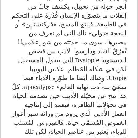
أُنجز حوله من تخييل، يكشف جانبًا من
اِنفلات ما يتصوّره الإنسان قُدْرَةً على التحكم
في الطبيعة، فينتج المسخ، «فركنشتاين» أو
النعجة «دولي» تلك التي لم نعرف من
مصيرها، سوى ما أحدثته من شو إعلامي!!
يُفرّقُ النقاد ودارسوا الأدب بين قصص
الديستوبيا
التي تتناول المستقبل
Dystopie
لكن في شكله المُظلم، عكس اليوتبيا
، وهناك أيضا ما طوّره الأدباء فيما
Utopie
سمّيَ بــ«أدب نهاية العالم»
، كلّ
apocalypse
هذا نتج عن مخيّلة الأديب حين تصدمه الحياة
في تحوّلاتها الطافرة، فيعمد إلى إنتاجية
العمل الأدبي الّذي يروم من ورائه سبر أغوار
الغموض المُسمّى حياة، فالفيروس المُسبّب
للوباء، يُعتبر من عناصر الحياة، لكن تلك