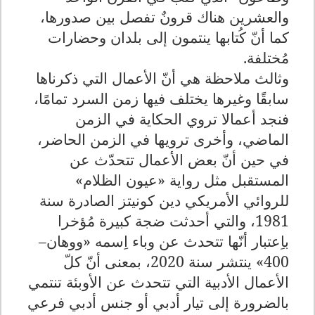
والعشرين هناك قرونٌ تفصل بين صدورها،
كما أنّ كُتابها ينتمون إلى بلدان وحضارات
مُختلفة.
وثالث ملاحظة هي أنّ الأعمال التي ذكرناها
سابقًا وغيرها يختلف فيها زمن السرد تمامًا،
فنجد أعمالا تروي الحكاية في الزمن
الماضي، وأخرى ترويها في الزمن الحاضر،
في حين أنّ بعض الأعمال تتحدّث عن
المستقبل مثل رواية «عيون الظلام»
للروائي الأمريكي دين كونيتز الصادرة سنة
1981، والتي أحدثت ضجة كبيرة مُؤخرا
باِعتبار أنّها تتحدث عن وباء اِسمه «ووهان–
400» ينتشر سنة 2020، بمعنى أنّ كلّ
الأعمال الأدبية التي تتحدث عن الأوبئة تنتمي
بالضرورة إلى تيار أدبي أو جنس أدبي فرعي