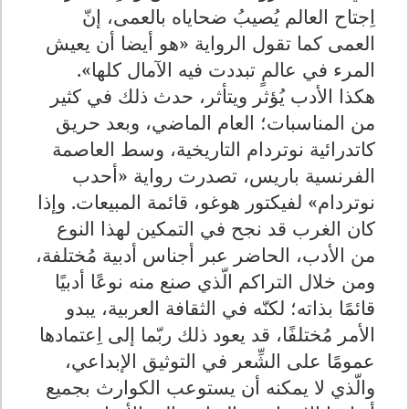
اِجتاح العالم يُصيبُ ضحاياه بالعمى، إنّ
العمى كما تقول الرواية «هو أيضا أن يعيش
المرء في عالمٍ تبددت فيه الآمال كلها».
هكذا الأدب يُؤثر ويتأثر، حدث ذلك في كثير
من المناسبات؛ العام الماضي، وبعد حريق
كاتدرائية نوتردام التاريخية، وسط العاصمة
الفرنسية باريس، تصدرت رواية «أحدب
نوتردام» لفيكتور هوغو، قائمة المبيعات. وإذا
كان الغرب قد نجح في التمكين لهذا النوع
من الأدب، الحاضر عبر أجناس أدبية مُختلفة،
ومن خلال التراكم الّذي صنع منه نوعًا أدبيًا
قائمًا بذاته؛ لكنّه في الثقافة العربية، يبدو
الأمر مُختلفًا، قد يعود ذلك ربّما إلى اِعتمادها
عمومًا على الشِّعر في التوثيق الإبداعي،
والّذي لا يمكنه أن يستوعب الكوارث بجميع