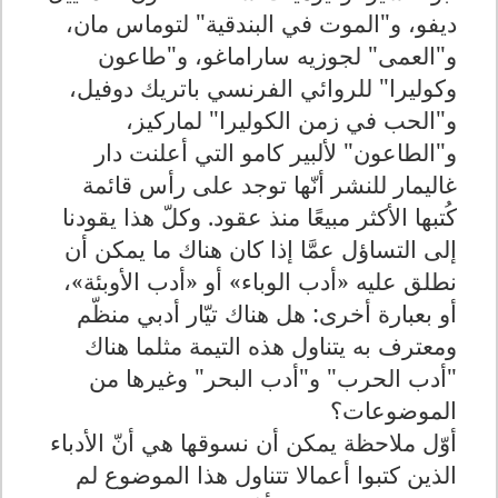
ديفو، و"الموت في البندقية" لتوماس مان،
و"العمى" لجوزيه ساراماغو، و"طاعون
وكوليرا" للروائي الفرنسي باتريك دوفيل،
و"الحب في زمن الكوليرا" لماركيز،
و"الطاعون" لألبير كامو التي أعلنت دار
غاليمار للنشر أنّها توجد على رأس قائمة
كُتبها الأكثر مبيعًا منذ عقود. وكلّ هذا يقودنا
إلى التساؤل عمَّا إذا كان هناك ما يمكن أن
نطلق عليه «أدب الوباء» أو «أدب الأوبئة»،
أو بعبارة أخرى: هل هناك تيّار أدبي منظّم
ومعترف به يتناول هذه التيمة مثلما هناك
"أدب الحرب" و"أدب البحر" وغيرها من
الموضوعات؟
أوّل ملاحظة يمكن أن نسوقها هي أنّ الأدباء
الذين كتبوا أعمالا تتناول هذا الموضوع لم