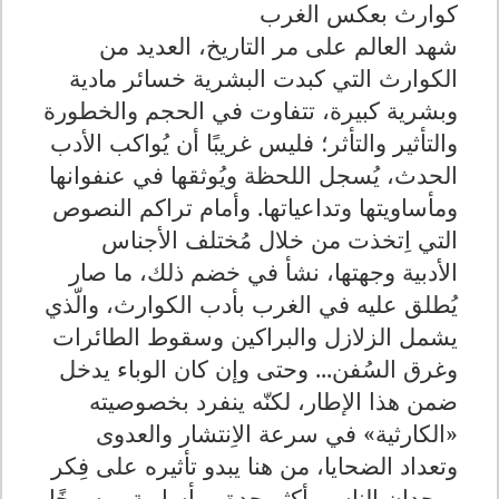
كوارث بعكس الغرب
شهد العالم على مر التاريخ، العديد من
الكوارث التي كبدت البشرية خسائر مادية
وبشرية كبيرة، تتفاوت في الحجم والخطورة
والتأثير والتأثر؛ فليس غريبًا أن يُواكب الأدب
الحدث، يُسجل اللحظة ويُوثقها في عنفوانها
ومأساويتها وتداعياتها. وأمام تراكم النصوص
التي اِتخذت من خلال مُختلف الأجناس
الأدبية وجهتها، نشأ في خضم ذلك، ما صار
يُطلق عليه في الغرب بأدب الكوارث، والّذي
يشمل الزلازل والبراكين وسقوط الطائرات
وغرق السُفن... وحتى وإن كان الوباء يدخل
ضمن هذا الإطار، لكنّه ينفرد بخصوصيته
«الكارثية» في سرعة الاِنتشار والعدوى
وتعداد الضحايا، من هنا يبدو تأثيره على فِكر
ووجدان الناس، أكثر حِدة ومأساوية ورسوخًا