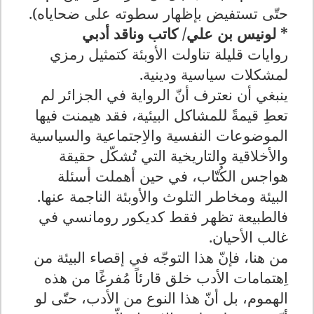
حتّى تستفيض بإظهار سطوته على ضحاياه).
* لونيس بن علي/ كاتب وناقد أدبي
روايات قليلة تناولت الأوبئة كتمثيل رمزي
لمشكلات سياسية ودينية.
ينبغي أن نعترف أنّ الرواية في الجزائر لم
تعطِ قيمةً للمشاكل البيئية، فقد هيمنت فيها
الموضوعات النفسية والاِجتماعية والسياسية
والأخلاقية والتاريخية التي تُشكّل حقيقة
هواجس الكُتّاب، في حين أهملت أسئلة
البيئة ومخاطر التلوث والأوبئة الناجمة عنها.
فالطبيعة تظهر فقط كديكور رومانسي في
غالب الأحيان.
من هنا، فإنّ هذا التوجّه في إقصاء البيئة من
اِهتمامات الأدب خلق قارئاً مُفرغًا من هذه
الهموم، بل أنّ هذا النوع من الأدب، حتّى لو