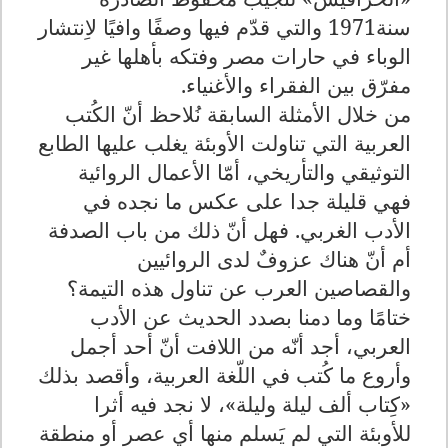
سنة1971 والتي قدّم فيها وصفًا وافيًا لاِنتشار
الوباء في حارات مصر وفتكه بأهلها غير
مفرّق بين الفقراء والأغنياء.
من خلال الأمثلة السابقة نُلاحظ أنّ الكُتب
العربية التي تناولت الأوبئة يغلب عليها الطابع
التوثيقي والتأريخي، أمّا الأعمال الروائية
فهي قليلة جدا على عكس ما نجده في
الأدب الغربي. فهل أنّ ذلك من باب الصدفة
أم أنّ هناك عزوفٌ لدى الروائيين
والقصاصين العرب عن تناول هذه التيمة؟
ختامًا وما دمنا بصدد الحديث عن الأدب
العربي، أجد أنّه من اللافت أنّ أحد أجمل
وأروع ما كُتب في اللّغة العربية، وأقصد بذلك
«كِتاب ألف ليلة وليلة»، لا نجد فيه أثرا
للأوبئة التي لم يَسلم منها أي عصر أو منطقة