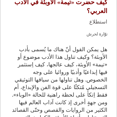
كيف حضرت «تيمة» الأوبئة في الأدب
العربي؟
استطلاع
نوّارة لحرش
هل يمكن القول أنّ هناك ما يُسمى بأدب
الأوبئة؟ وكيف تناول هذا الأدب موضوع أو
«تيمة» الأوبئة، كيف عالجها، كيف اِستثمر
فيها إبداعيًا وأدبيًا وروائيا على وجه
الخصوص. وهل تناولها من سياقها التوثيقي
التسجيلي مُتكئًا على قوة الفن والإبداع، أم
فقط اِتكأ على لحظة راهنية للحالة «الوباء».
ومن جهةٍ أخرى إذ كانت آداب العالم فيها
الكثير من الروايات والقصص وحتّى القصائد