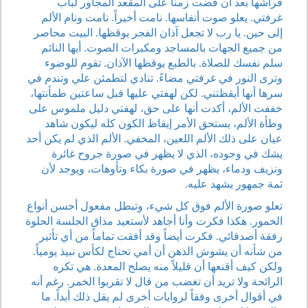
فراشها بعد أن قضت زمناً على المقعد المجاور لباب
غرفتي. يعلو صوت أنفاسها. نامت أخيراً. نامت ونام الألم
إلى حين. يا رب لا تجعل آذان الفجر يوقظها. البيت محاصر
من جميع الجهات بالمساجد ومكبرات الصوت. أيها النائم
سلم نفسك للصلاة. بالطبع يوقظها الآذان. تقوم للوضوء
وترى النور في غرفتي مضاءً. تنادي لتطمئن علي وتندم في
سرها أنها أيقظتني. لكن لهفتي عليها قبل ساعتين طمأنتها،
خففت الألم، أكدت أنها على حق، لهفتي دليل ملموس على
وطأة الألم، يستحق الأمر إيقاظ الكون كله ليكون شاهد
عيان على ذلك الألم اللعين، المخفي. الألم الذي لم يكن أحد
يشك في وجوده، الذي لا يظهر في صورة جروح غائرة
ونزيف ودماء، يظهر في صورة بكاء وتأوهات، ويوجد لأن
ثمة جمهور يشهد عليه.
تعلو صورة الألم فوق كل شيء، وتبطل مفعول أحسن أنواع
الخمور. هكذا فكرت وأنا أجاهد لأستعيد مذاق الجلسة الحلوة
رفقة أصدقائي. فكرت أيضاً وقد أفقت تماماً من أي تأثير
من شأنه أن يشوش الذهن أن أمي تحتاج لكأس نبيذ يومياً.
ولكن كيف أقنعها أن قليلاً منه يصلح المعدة. هي تكره
الرائحة ولا تريد أن تغضب من قال لا تقربوا الخمر. رغم أنه
في أقوال أخرى وفقاً لروايات أخرى لم يقل ذلك أبداً. ما