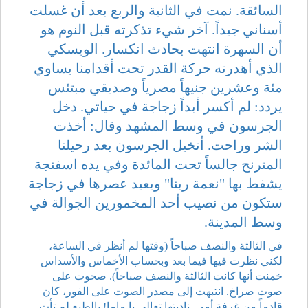
السائقة. نمت في الثانية والربع بعد أن غسلت
أسناني جيداً. آخر شيء تذكرته قبل النوم هو
أن السهرة انتهت بحادث انكسار. الويسكي
الذي أهدرته حركة القدر تحت أقدامنا يساوي
مئة وعشرين جنيهاً مصرياً وصديقي مبتئس
يردد: لم أكسر أبداً زجاجة في حياتي. دخل
الجرسون في وسط المشهد وقال: أخذت
الشر وراحت. أتخيل الجرسون بعد رحيلنا
المترنح جالساً تحت المائدة وفي يده اسفنجة
يشفط بها "نعمة ربنا" ويعيد عصرها في زجاجة
ستكون من نصيب أحد المخمورين الجوالة في
وسط المدينة.
في الثالثة والنصف صباحاً (وقتها لم أنظر في الساعة،
لكني نظرت فيها فيما بعد وبحساب الأخماس والأسداس
خمنت أنها كانت الثالثة والنصف صباحاً). صحوت على
صوت صراخ. انتبهت إلى مصدر الصوت على الفور، كان
قادماً من غرفة أمي. ناديتها تعالي يا ماما! بالطبع لم تأت.