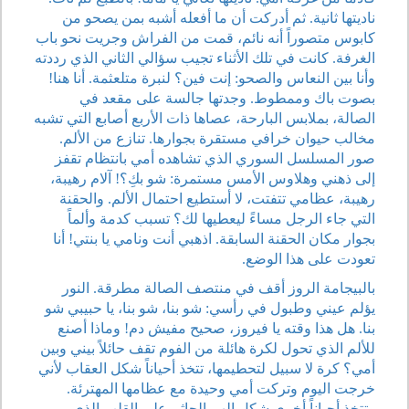
ناديتها ثانية. ثم أدركت أن ما أفعله أشبه بمن يصحو من
كابوس متصوراً أنه نائم، قمت من الفراش وجريت نحو باب
الغرفة. كانت في تلك الأثناء تجيب سؤالي الثاني الذي رددته
وأنا بين النعاس والصحو: إنت فين؟ لنبرة متلعثمة. أنا هنا!
بصوت باك وممطوط. وجدتها جالسة على مقعد في
الصالة، بملابس البارحة، عصاها ذات الأربع أصابع التي تشبه
مخالب حيوان خرافي مستقرة بجوارها. تنازع من الألم.
صور المسلسل السوري الذي تشاهده أمي بانتظام تقفز
إلى ذهني وهلاوس الأمس مستمرة: شو بكِ؟! آلام رهيبة،
رهيبة، عظامي تتفتت، لا أستطيع احتمال الألم. والحقنة
التي جاء الرجل مساءً ليعطيها لك؟ تسبب كدمة وألماً
بجوار مكان الحقنة السابقة. اذهبي أنت ونامي يا بنتي! أنا
تعودت على هذا الوضع.
بالبيجامة الروز أقف في منتصف الصالة مطرقة. النور
يؤلم عيني وطبول في رأسي: شو بنا، شو بنا، يا حبيبي شو
بنا. هل هذا وقته يا فيروز، صحيح مفيش دم! وماذا أصنع
للألم الذي تحول لكرة هائلة من الفوم تقف حائلاً بيني وبين
أمي؟ كرة لا سبيل لتحطيمها، تتخذ أحياناً شكل العقاب لأني
خرجت اليوم وتركت أمي وحيدة مع عظامها المهترئة.
وتتخذ أحياناً أخرى شكل الهم الجاثم على القلب الذي