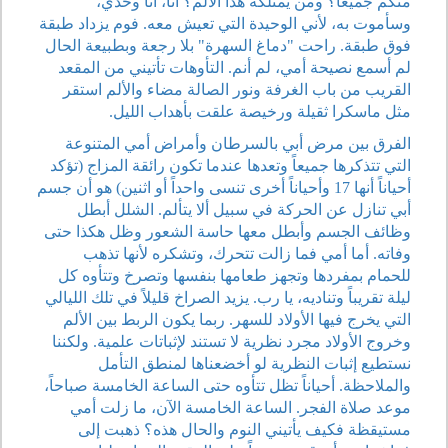
منكم جميعاً؟ ومن يمتلكه هذا الألم؟ أنا، أنا وحدي،
وسأموت به، لأني الوحيدة التي تعيش معه. فوم يزداد طبقة
فوق طبقة. راحت "دماغ السهرة" بلا رجعة وبطبيعة الحال
لم أسمع نصيحة أمي، لم أنم. التأوهات تأتيني من المقعد
القريب من باب الغرفة ونور الصالة مضاء والألم استقر
مثل ماسكرا ثقيلة ورخيصة علقت بأهداب الليل.
الفرق بين مرض أبي بالسرطان وأمراض أمي المتنوعة
التي تتذكرها جميعاً وتعدها عندما تكون رائقة المزاج (تؤكد
أحياناً أنها 17 وأحياناً أخرى تنسى واحداً أو اثنين) هو أن جسم
أبي تنازل عن الحركة في سبيل ألا يتألم. الشلل أبطل
وظائف الجسم وأبطل معها حاسة الشعور وظل هكذا حتى
وفاته. أما أمي فما زالت تتحرك، وتشكره لأنها تذهب
للحمام بمفردها وتجهز طعامها بنفسها وتصرخ وتتأوه كل
ليلة تقريباً وتناديه، يا رب. يزيد الصراخ قليلاً في تلك الليالي
التي يخرج فيها الأولاد للسهر. ربما يكون الربط بين الألم
وخروج الأولاد مجرد نظرية لا تستند لإثباتات علمية. ولكننا
نستطيع إثبات النظرية لو أخضعناها لمنطق التأمل
والملاحظة. أحياناً تظل تتأوه حتى الساعة الخامسة صباحاً،
موعد صلاة الفجر. الساعة الخامسة الآن، ما زلت أمي
مستيقظة فكيف يأتيني النوم والحال هذه؟ ذهبت إلى