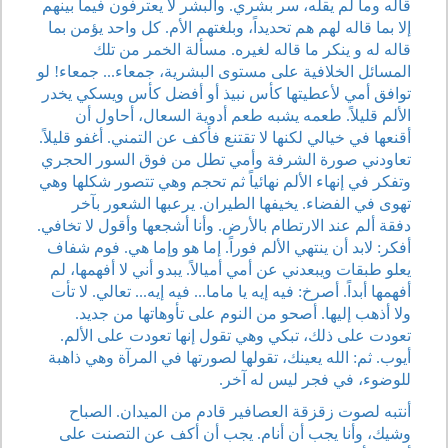
قاله وما لم يقله، سر بشري. والبشر لا يعترفون فيما بينهم
إلا بما قاله لهم هم تحديداً، وبلغتهم الأم. كل واحد يؤمن بما
قاله له و ينكر ما قاله لغيره. مسألة الخمر من تلك
المسائل الخلافية على مستوى البشرية، جمعاء... جمعاء! لو
توافق أمي لأعطيتها كأس نبيذ أو أفضل كأس ويسكي يخدر
الألم قليلاً. طعمه يشبه طعم أدوية السعال، أحاول أن
أقنعها في خيالي لكنها لا تقتنع فأكف عن التمني. أغفو قليلاً.
تعاودني صورة الشرفة وأمي تطل من فوق السور الحجري
وتفكر في إنهاء الألم نهائياً ثم تحجم وهي تتصور شكلها وهي
تهوى في الفضاء. يخيفها الطيران. يرعبها الشعور بآخر
دفقة ألم عند الارتطام بالأرض. وأنا أشجعها وأقول لا تخافي.
أفكر: لابد أن ينتهي الألم فوراً. إما هو وإما هي. فوم شفاف
يعلو طبقات ويبعدني عن أمي أميالاً. يبدو أني لا أفهمها، لم
أفهمها أبداً. أصرخ: فيه إيه يا ماما... فيه إيه... تعالي. لا تأت
ولا أذهب إليها. أصحو من النوم على تأوهاتها من جديد.
تعودت على ذلك، تبكي وهي تقول إنها تعودت على الألم.
أيوب. ثم: الله يعينك، تقولها لصورتها في المرآة وهي ذاهبة
للوضوء، في فجر ليس له آخر.
أنتبه لصوت زقزقة العصافير قادم من الميدان. الصباح
وشيك، وأنا يجب أن أنام. يجب أن أكف عن التصنت على