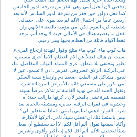
يدفعني لأن أتخيل أمي وهي تقفز من شرفة الدور الخامس
كما فعل دولوز حين قفز من شرفة الدور السادس لأنه بعد
أربعين عاماً من احتمال الألم لم يعد يقوى على احتماله.
شفطته كرة الفوم. لكن أمي مؤمنة بالقضاء الإلهي ولن
تفعل ما يغضبه هناك في الأعالي حيث لا يوجد ألم، توجد
فقط أكوام هائلة من العظام يحيها وهي رميم.
هات كوب ماء. كوب ماء مثلج وفوار لتهدئة ارتجاع المريء.
نسيت أن هناك فضلاً عن آلام العظام، آلاماً أخرى مستترة
تظهر وتختفي بلا منطق، عرق النساء، التهاب المفاصل، ماء
على الركبة، انزلاق غضروفي، نقرس، أذن لا تسمع، عين لا
تدمع، مشاكل في القلب، ضغط دم وارتفاع نسبة السكر.
أمي تكرر على مسمعي قائمة الأمراض للمرة العاشرة
وتقول الحمد لله في نهاية القائمة ثم تتذكر مرضاً نسيته
فتضيفه بنبرة تشي بالفخر لأن ذاكرتها مازالت حية: آه
وخشونة في فقرات الرقبة. صابرة ومتشبثة بالحياة. بعد
شرب الفوار: اذهبي لتنامي يا بنتي، فماذا ستفعلين لي؟
ليس باستطاعتك أن تفعلي شيئاً. نامي. أتركها لأفكارها
وأكاد أسمعها تقول: ألم أقل لكم، لا أحد يستطيع أن يفعل
شيئاً لتخفيف الألم. ألم أقل لكم إنه أكبر وأقوى وأشرس