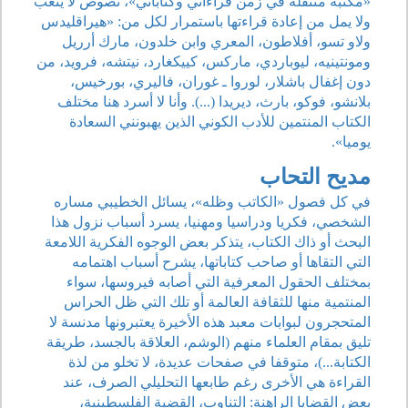
«مكتبة متنقلة في زمن قراءاتي وكتاباتي»، نصوص لا يتعب
ولا يمل من إعادة قراءتها باستمرار لكل من: «هيراقليدس
ولاو تسو، أفلاطون، المعري وابن خلدون، مارك أرريل
ومونتينيه، ليوباردي، ماركس، كييكغارد، نيتشه، فرويد، من
دون إغفال باشلار، لوروا ـ غوران، فاليري، بورخيس،
بلانشو، فوكو، بارث، ديريدا (...). وأنا لا أسرد هنا مختلف
الكتاب المنتمين للأدب الكوني الذين يهبونني السعادة
يوميا».
مديح التحاب
في كل فصول «الكاتب وظله»، يسائل الخطيبي مساره
الشخصي، فكريا ودراسيا ومهنيا، يسرد أسباب نزول هذا
البحث أو ذاك الكتاب، يتذكر بعض الوجوه الفكرية اللامعة
التي التقاها أو صاحب كتاباتها، يشرح أسباب اهتمامه
بمختلف الحقول المعرفية التي أصابه فيروسها، سواء
المنتمية منها للثقافة العالمة أو تلك التي ظل الحراس
المتحجرون لبوابات معبد هذه الأخيرة يعتبرونها مدنسة لا
تليق بمقام العلماء منهم (الوشم، العلاقة بالجسد، طريقة
الكتابة...)، متوقفا في صفحات عديدة، لا تخلو من لذة
القراءة هي الأخرى رغم طابعها التحليلي الصرف، عند
بعض القضايا الراهنة: التناوب، القضية الفلسطينية،