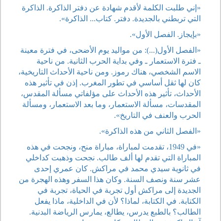
«إني طلبت الكلمة لأقدم شهادة عن دفتر الذاكرة. الذاكرة
التي تربطني بالجديدة. دفتر. كتاب... الذاكرة».
«بإيجاز. الفصل الأول».
«الفصل الأول(...): من مواليد يوم الأضحى، في فترة معينة
ـ فترة الاستعمار ـ وفي بداية الحرب الثانية. من ناحية
الاسم الشخصي، هناك رموز. ومن ناحية الأحداث التاريخية،
كان لها ثقل أساسي في تطور المغرب. إذن في تأثير هذه
الأحداث، تأثير هذه الأحداث على مؤلفاتي مسألة المقدس،
المقدسات، مسألة الاستعمار، وما بعد الاستعمار، ومسألة
الحرب والعنف في التاريخ».
«الفصل الثاني من هذه الذاكرة».
«في 1949، تقدمت لمباراة، مباراة منح، ونجحت في هذه
المباراة التي تقدم لها ألف طالب. نجحت وذهبت كداخلي
في ثانوية سيدي محمد في مراكش. كان عمري إحدى
عشر سنة ونصف السنة. وكان هذا السفر وهذه الهجرة من
الجديدة إلى مراكش أول تجربة في الحياة، تجربة في
الكتابة. في الكتابة، لماذا؟ لأن في الداخلية، ماذا يفعل
الطالب؟ بالطبع يدرس، يطالع، يمارس الرياضة البدنية.