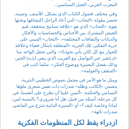
المغرب العربي، العمل السياسي...
وفي مختلف فصول الكتاب الذي يشكل، للأسف، وصيته،
تحضر مقولة «التحاب» التي أعاد الراحل اكتشافها ونحتها
بقوة، «التحاب» الذي هو «علاقة تسامح متحققة، قيم
للعيش المشترك بين الأجناس والحساسيات والأفكار
والديانات والثقافات المختلفة»، «التحاب» المبني على
حرية التفكير، تلك الحرية «المتعلقة بابتكار فضاء وعلاقة
للحوار مع كل كائن يأتي نحو(نا)»، والتي تجعل الواحد منا
«(يـ)تغير عبر التواصل مع الغريب الذي يبغي لـ(ـه) الخير،
وذلك بفضل البصيرة ووضوح الفكر»، مثلما كتب في
«المثقف والعولمة».
ومثل ما هو الأمر في مجمل نصوص الخطيبي النثرية،
يتضمن «الكاتب وظله» شذرات ذات نفس شعري ملؤها
التسامي والحكمة: «أليس علينا أن نطرح على أنفسنا، في
كل مرحلة، أسئلة من قبيل: هل أنا ضروري؟ بالنسبة لمن،
لماذا وخاصة كيف؟» أو «السيرة الذاتية تنتزع من الماضي
شذرات تائهة».
ازدراء يقظ لكل المنظومات الفكرية