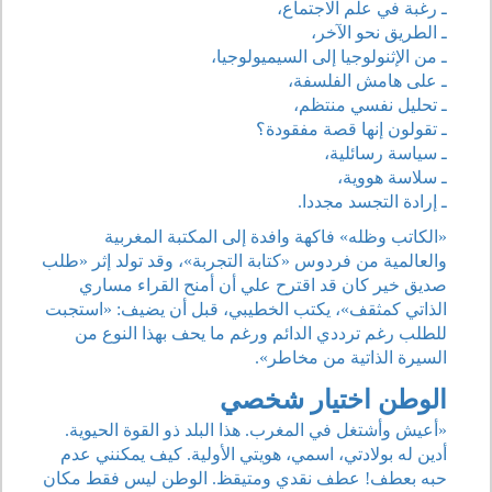
ـ رغبة في علم الاجتماع،
ـ الطريق نحو الآخر،
ـ من الإثنولوجيا إلى السيميولوجيا،
ـ على هامش الفلسفة،
ـ تحليل نفسي منتظم،
ـ تقولون إنها قصة مفقودة؟
ـ سياسة رسائلية،
ـ سلاسة هووية،
ـ إرادة التجسد مجددا.
«الكاتب وظله» فاكهة وافدة إلى المكتبة المغربية
والعالمية من فردوس «كتابة التجربة»، وقد تولد إثر «طلب
صديق خير كان قد اقترح علي أن أمنح القراء مساري
الذاتي كمثقف»، يكتب الخطيبي، قبل أن يضيف: «استجبت
للطلب رغم ترددي الدائم ورغم ما يحف بهذا النوع من
السيرة الذاتية من مخاطر».
الوطن اختيار شخصي
«أعيش وأشتغل في المغرب. هذا البلد ذو القوة الحيوية.
أدين له بولادتي، اسمي، هويتي الأولية. كيف يمكنني عدم
حبه بعطف! عطف نقدي ومتيقظ. الوطن ليس فقط مكان