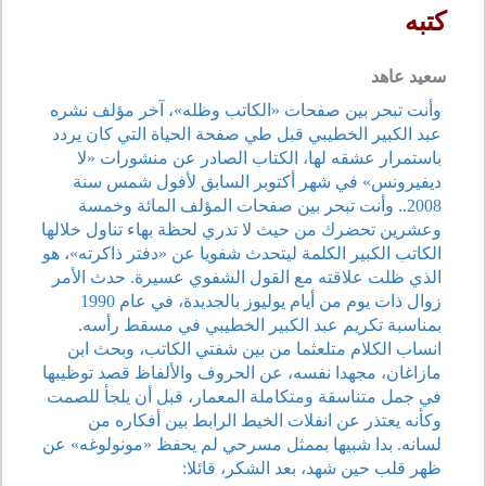
كتبه
سعيد عاهد
وأنت تبحر بين صفحات «الكاتب وظله»، آخر مؤلف نشره
عبد الكبير الخطيبي قبل طي صفحة الحياة التي كان يردد
باستمرار عشقه لها، الكتاب الصادر عن منشورات «لا
ديفيرونس» في شهر أكتوبر السابق لأفول شمس سنة
2008.. وأنت تبحر بين صفحات المؤلف المائة وخمسة
وعشرين تحضرك من حيث لا تدري لحظة بهاء تناول خلالها
الكاتب الكبير الكلمة ليتحدث شفويا عن «دفتر ذاكرته»، هو
الذي ظلت علاقته مع القول الشفوي عسيرة. حدث الأمر
زوال ذات يوم من أيام يوليوز بالجديدة، في عام 1990
بمناسبة تكريم عبد الكبير الخطيبي في مسقط رأسه.
انساب الكلام متلعثما من بين شفتي الكاتب، وبحث ابن
مازاغان، مجهدا نفسه، عن الحروف والألفاظ قصد توظيبها
في جمل متناسقة ومتكاملة المعمار، قبل أن يلجأ للصمت
وكأنه يعتذر عن انفلات الخيط الرابط بين أفكاره من
لسانه. بدا شبيها بممثل مسرحي لم يحفظ «مونولوغه» عن
ظهر قلب حين شهد، بعد الشكر، قائلا: