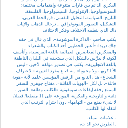
الفكري الدائم بين قارات متنوعة واهتمامات مختلفة:
السوسيولوجيا، الإثنولوجيا، السيميولوجيا، الفلسفة،
التاريخ، السياسة، التحليل النفسي، فن الخط العربي،
التشكيل، التصوير الفوتوغرافي... ترحال الذهاب والإياب
ذاك الذي ينظمه الاختلاف وفكر الاختلاف.
يكتب صاحب «الذاكرة الموشومة»، الذي قال في حقه
جاك دريدا: «أعتبر الخطيبي أحد الكتاب والشعراء
والمفكرين المعاصرين العمالقة باللغة الفرنسية، وأتأسف
لكونه لا يدرَّس بالشكل الذي يستحقه في البلدان الناطقة
باللغة الانجليزية»، يكتب في تصدير مؤلفه الأخير: «ليس
الأنا كريها، ولا محبوبا». إنه قناع مفرد للغيرية «الاعتراف
الشجاع» هذا، النابع من الرفض المؤسس علميا لأية «هوية
قاتلة»، بل لكل «الهويات القاتلة»، مفتاح جوهري للسفر
الممتع رفقة إيقاعات سيمفونية «الكاتب وظله»، السير ـ
ذاتية والتاريخية والفكرية، الموزعة على 11 مقطعا/ فصلا،
لا شيء يمنع من «التهامها» دون احترام الترتيب الذي
انتقاه لها الكاتب:
ـ علامات انتماء،
ـ الطريق نحو الذات،