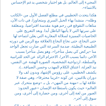
المجيء إلى العالم، بل هو اختيار شخصي يدعم الإحساس
بالانتماء».
هكذا يتحدث الخطيبي في مطلع الفصل الأول من «الكاتب
وظله»، منشدا بهاء الحبل السري ومتجاوزا، في ذات الآن،
متاهات التقوقع في رحم هوية مقدسة افتراضيا، ومنغلقة
على سرتها التي لا يأتيها الباطل أبدا. وبعد التعريج على
الخاصيات المميزة لسلالة المغاربة التي يعلن انتماءه لها
حتى النخاع، حتى نخاع النخاع (العلاقة مع الزمن في دورته
الطبيعية البطيئة، صدمة السرعة التي صارت تجعل الواحد
منا «يركض كي يصل متأخرا»، وهو يصل متأخرا بسبب
الآخر، دائما بسبب الآخر!، الاحترام الزائد عن الحد للتراتبية
والسلطة، ازدواجية الشخصية، الصورة الهشة عن النفس،
نبذ العزلة، اعتناق الكلام المهذب وحسن الضيافة...)،
يكشف الخطيبي، على رؤوس الإشهاد وبدون لف ولا
دوران بلاغيين، عن كونه «غريبا محترفا»، وهي صفة لا
علاقة لها بـ «مهنة من المهن»، بل بـ «وضع متحرك عبر
العالم» حيث يكون باستطاعة الإنسان «عبور الحدود:
العبور من لغة إلى أخرى، ومن حضارة إلى أخرى، ومن
سوق إلى آخر».
تمظهرات العنف البشري التي تزامنت مع ميلاد عبد الكبير