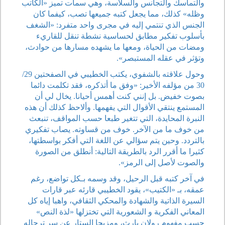
والتماسك والتجانس والسلاسة، وهي سمات تميز «الكاتب
وظله» كذلك، مما يجعل كتبه جميعها تصب، كيفما كان
الجنس الذي تنتمي إليه في مجرى واحد متفرد: «الشغف
بأسلوب تفكير مطابق لحساسية نشطة تنقل للقاريء
ومضات من الحياة، ومعها ما يشهده مسارها من حوادث،
وتؤثر في عقله المستبصر».
وحول علاقته بالشفوي، يكتب الخطيبي في الصفحتين 29/
30 من مؤلفه الأخير: «وفق ما أتذكره، فقد تكلمت دائما
بصوت خفيض. بل إنني كنت أهمس أحيانا. يخال لي أن
المستمع ينتقي الأقوال التي يفهمها. وألاحظ كذلك أن هذه
النبرة المحايدة، التي تتغير طبعا حسب المواقف، تنبعث
من خوف ما من الآخر. خوف من قساوته. يصاب تفكيري
بالتردد. وحين يتم سؤالي عن اللغة التي أفكر بواسطتها،
كثيرا ما أقرر الرد بالطريقة التالية: أنطلق من الصورة
والصوت لأصل إلى الرمز».
في آخر كتبه قبل الرحيل، وقد وسمه بـكل تواضع، رغم
عمقه، بـ «الكتيب»، يقود الخطيبي قارئه عبر قارات
السيرة الذاتية والشهادة والمحكي الثقافي، واهبا إياه كل
المعاني الفكرية و الشعورية التي تختزلها «لذة النص»
حسب مفهوم رولان بارث، ومزيحا الستار عن سر ترحاله