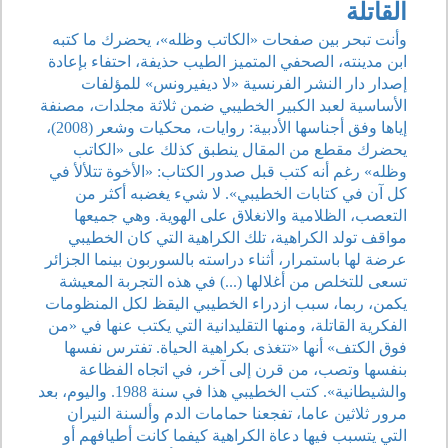
القاتلة
وأنت تبحر بين صفحات «الكاتب وظله»، يحضرك ما كتبه
ابن مدينته، الصحفي المتميز الطيب حذيفة، احتفاء بإعادة
إصدار دار النشر الفرنسية «لا ديفيرونس» للمؤلفات
الأساسية لعبد الكبير الخطيبي ضمن ثلاثة مجلدات، مصنفة
إياها وفق أجناسها الأدبية: روايات، محكيات وشعر (2008)،
يحضرك مقطع من المقال ينطبق كذلك على «الكاتب
وظله» رغم أنه كتب قبل صدور الكتاب: «الأخوة تتلألأ في
كل آن في كتابات الخطيبي». لا شيء يغضبه أكثر من
التعصب، الظلامية والانغلاق على الهوية. وهي جميعها
مواقف تولد الكراهية، تلك الكراهية التي كان الخطيبي
عرضة لها باستمرار، أثناء دراسته بالسوربون بينما الجزائر
تسعى للتخلص من أغلالها (...) في هذه التجربة المعيشة
يكمن، ربما، سبب ازدراء الخطيبي اليقظ لكل المنظومات
الفكرية القاتلة، ومنها التقليدانية التي يكتب عنها في «من
فوق الكتف» أنها «تتغذى بكراهية الحياة. تفترس نفسها
بنفسها وتصب، من قرن إلى آخر، في اتجاه الفظاعة
والشيطانية». كتب الخطيبي هذا في سنة 1988. واليوم، بعد
مرور ثلاثين عاما، تفجعنا حمامات الدم وألسنة النيران
التي يتسبب فيها دعاة الكراهية كيفما كانت أطيافهم أو