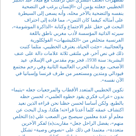
الخطيبي جعلته يؤِمن أن «الإنسان يرغب في التضحية
بنفسه والتضحية بالآخر محله، وأنه يسعى إلى السيطرة
على أمثاله كيفما كان الثمن»، مما قاده إلى احتراف
البحث في حقل علم الاجتماع وكتابة «الذاكرة الموشومة»،
سيرته الذاتية المؤسسة لأدب مغربي ناطق باللغة
الفرنسية متخلص من «الكليشيهات» الفولكلورية
والعجائبية. «جئت الحياة، يعترف الخطيبي، مثلما كتبت
ذلك في نص آخر، في ملتقى ثلاثة علامات دالة على عنف
البشرية: سنة 1938، فجر يوم مقدس في الإسلام، عيد
الأضحى، مع بداية الحرب العالمية الثانية وفي رحم مجتمع
فيودالي ومتدين ومستعمر من طرف فرنسا وإسبانيا في
الآن نفسه».
تكوين الخطيبي المتعدد الأقطاب والمرجعيات جعله «يتيما»
بدون «عراب فكري يقود خطوه العلمي»، لحسن حظه
بالطبع، ولكن أساسا لحسن حظنا نحن قراءه الذين نعيد
اكتشاف عمقه كلما أعدنا قراءته! هكذا، وبدل البحث عن
معلم أو عدة معلمين سيصبح من الصعب علي (ه) التخلص
منهم»، يفضل الراحل جعل» مقاربت(ه) لفكر الآخرين
متعددة»، معتمدا في ذلك على «نصوص وصية» تشكل