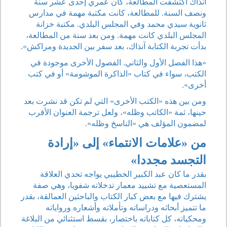
آنذاك اكتشفت المطالعة، كان عمري إحدى عشر سنة
ونصف السنة. للمطالعة، كانت مكتبة مهمة في مدارس
ثانوية سيدي محمد وفي المجلس البلدي. مكتبة خزانة
المجلس البلدي كانت مهمة. ومن بعد سنة من المطالعة،
بدأت تجربة الكتابة آنذاك، بعد سفر بين الجديدة ومراكش».
«هذا الفصل الأول والثاني. الفصول الأخرى موجودة في
الكتب، سواء في كتاب «الذاكرة الموشومة» أو في كتب
أخرى».
ومن بين هذه «الكتب الأخرى» التي لم تكن قد نشرت بعد
حينها، ثمة «الكاتب وظله»، ولعل ترجمة العنوان الأقرب
لمضمون المؤلف هي «الناسخ وظله».
من «علامات الانتماء» إلى «إرادة
التجسد مجددا»
بقدر ما كان عبد الكبير الخطيبي يواجه تحدي العلاقة
المستعصية مع تشييد معمار تدخلاته شفويا، وهي صفة
يشترك فيها مع بعض كبار الكتاب والباحثين العمالقة، بقدر
ما تتميز أبحاثه ودراساته وتأملاته وأشعاره ورواياته
ومحكياته، كل كتاباته باختصار، بقسط استثنائي من البلاغة