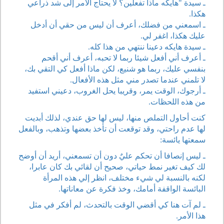
ـ سيدة "هايكه ماذا تفعلين؟ لا يحتاج الأمر إلى شد ذراعي
هكذا.
ـ اسمعني من فضلك، أعرف أن ليس من حقي أن أدخل
عليك هكذا، اغفر لي.
ـ سيدة هايكه دعينا ننتهي من هذا كله.
ـ أعرف أني أفعل شيئا ربما لا تحبه، أعرف أني أقحم
بنفسي عليك، ربما هو شنيع، لكن ماذا أفعل كي التقي بك،
لا تلمني عندما تصدر مني مثل هذه الأفعال.
ـ أرجوك، الوقت يمر، وقريبا يحل الغروب، دعيني استفيد
من هذه اللحظات.
كنت أحاول التملص منها، ليس لها حق عندي، لذلك أبديت
لها عدم راحتي، وقد توقعت أن تأخذ بعضها وتذهب، وبالفعل
سمعتها يائسة:
ـ ليس إنصافا أن تحكم عليٌ دون أن تسمعني، أريد أن أوضح
لك كيف تغير نمط حياتي، صحيح أن لقائي بك كان عابرا،
لكنه بالنسبة لي شيء مختلف، انظر إلي هذه المرأة
البائسة الواقفة أمامك، وخذ فكرة عن معاناتها.
ـ لم آت هنا كي أقضي الوقت بالتحدث، لم أفكر في مثل
هذا الأمر.