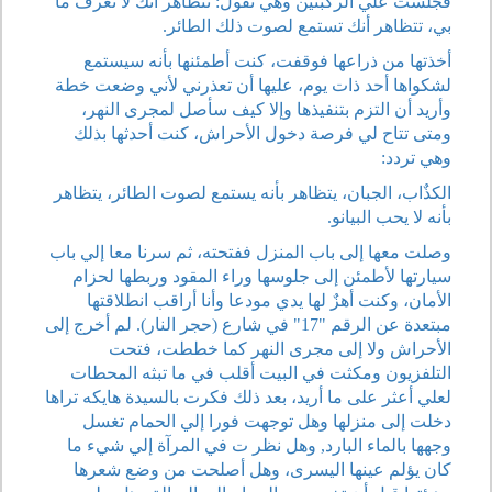
فجلست علي الركبتين وهي تقول: تتظاهر أنك لا تعرف ما
بي، تتظاهر أنك تستمع لصوت ذلك الطائر.
أخذتها من ذراعها فوقفت، كنت أطمئنها بأنه سيستمع
لشكواها أحد ذات يوم، عليها أن تعذرني لأني وضعت خطة
وأريد أن التزم بتنفيذها وإلا كيف سأصل لمجرى النهر،
ومتى تتاح لي فرصة دخول الأحراش، كنت أحدثها بذلك
وهي تردد:
الكذٌاب، الجبان، يتظاهر بأنه يستمع لصوت الطائر، يتظاهر
بأنه لا يحب البيانو.
وصلت معها إلى باب المنزل ففتحته، ثم سرنا معا إلي باب
سيارتها لأطمئن إلى جلوسها وراء المقود وربطها لحزام
الأمان، وكنت أهزٌ لها يدي مودعا وأنا أراقب انطلاقتها
مبتعدة عن الرقم "17" في شارع (حجر النار). لم أخرج إلى
الأحراش ولا إلى مجرى النهر كما خططت، فتحت
التلفزيون ومكثت في البيت أقلب في ما تبثه المحطات
لعلي أعثر على ما أريد، بعد ذلك فكرت بالسيدة هايكه تراها
دخلت إلى منزلها وهل توجهت فورا إلي الحمام تغسل
وجهها بالماء البارد, وهل نظر ت في المرآة إلي شيء ما
كان يؤلم عينها اليسرى، وهل أصلحت من وضع شعرها