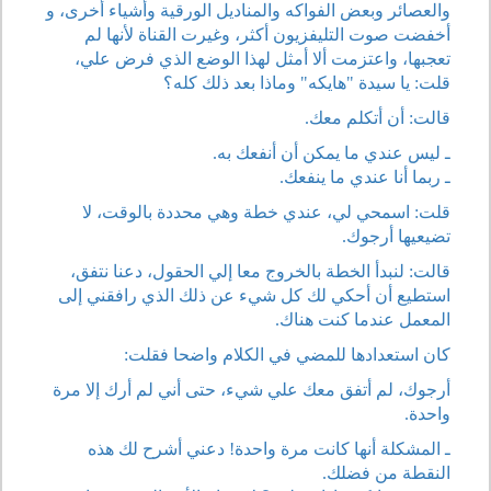
والعصائر وبعض الفواكه والمناديل الورقية وأشياء أخرى، و
أخفضت صوت التليفزيون أكثر، وغيرت القناة لأنها لم
تعجبها، واعتزمت ألا أمثل لهذا الوضع الذي فرض علي،
قلت: يا سيدة "هايكه" وماذا بعد ذلك كله؟
قالت: أن أتكلم معك.
ـ ليس عندي ما يمكن أن أنفعك به.
ـ ربما أنا عندي ما ينفعك.
قلت: اسمحي لي، عندي خطة وهي محددة بالوقت، لا
تضيعيها أرجوك.
قالت: لنبدأ الخطة بالخروج معا إلي الحقول، دعنا نتفق،
استطيع أن أحكي لك كل شيء عن ذلك الذي رافقني إلى
المعمل عندما كنت هناك.
كان استعدادها للمضي في الكلام واضحا فقلت:
أرجوك، لم أتفق معك علي شيء، حتى أني لم أرك إلا مرة
واحدة.
ـ المشكلة أنها كانت مرة واحدة! دعني أشرح لك هذه
النقطة من فضلك.