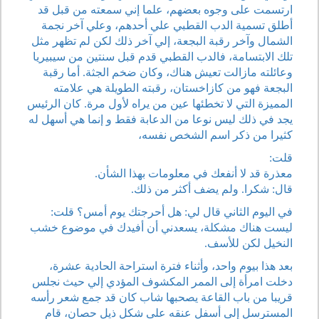
ارتسمت على وجوه بعضهم، علما إني سمعته من قبل قد
أطلق تسمية الدب القطبي علي أحدهم، وعلي آخر نجمة
الشمال وآخر رقبة البجعة، إلي آخر ذلك لكن لم تظهر مثل
تلك الابتسامة، فالدب القطبي قدم قبل سنتين من سيبيريا
وعائلته مازالت تعيش هناك، وكان ضخم الجثة. أما رقبة
البجعة فهو من كازاخستان، رقبته الطويلة هي علامته
المميزة التي لا تخطئها عين من يراه لأول مرة. كان الرئيس
يجد في ذلك ليس نوعا من الدعابة فقط و إنما هي أسهل له
كثيرا من ذكر اسم الشخص نفسه،
قلت:
معذرة قد لا أنفعك في معلومات بهذا الشأن.
قال: شكرا. ولم يضف أكثر من ذلك.
في اليوم الثاني قال لي: هل أحرجتك يوم أمس؟ قلت:
ليست هناك مشكلة، يسعدني أن أفيدك في موضوع خشب
النخيل لكن للأسف.
بعد هذا بيوم واحد، وأثناء فترة استراحة الحادية عشرة،
دخلت امرأة إلى الممر المكشوف المؤدي إلي حيث نجلس
قريبا من باب القاعة يصحبها شاب كان قد جمع شعر رأسه
المسترسل إلى أسفل عنقه على شكل ذيل حصان، قام