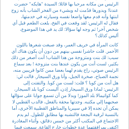
الرئيس من مكانه مرحبا بها قائلا: السيدة "هايكه" حضرت
عندنا! وبدورها قدٌمت له وبشيء من الفخر الشاب بأنه زوج
ابنتها وأنه قدم معها واضعا نفسه وسيارته في خدمتها،
فقال له الرئيس: لقد وقعت في الفخ، بلعت الطعم قبل أي
شخص آخر! ثم وجه لها سؤالا: لك يد في هذا الموضوع،
أليس كذلك؟
كانت المرأة في خريف العمر، وقد صبغت شعرها باللون
الأحمر. قلت حاشرا نفسي بينهم من دون أن يكون هناك أي
سبب: لك بنت ومتزوجة من هذا الشاب! أنت أصغر من ذلك
بكثير، لست أنت من يكون عندها بنت متزوجة ! بعد سماع
الرئيس صوتي، راح يقدم لهما بعضا ممن كانوا قريبين منه،
نجمة الصباح، صخرة الجبل، وأنا ورق السيجار. قالت لي:
هل أنت من كوبا ؟ قلت: لست من كوبا. والتفتت إلى
الرئيس: لماذا ورق السيجار إذن، أليست كوبا بلد السيجار،
كما كواتيمالا بلد الموز! وبدلا من أن تسمع جوابا على سؤالها
صحبهما إلي مكتبه. وجدتها محقة بالفعل، فالدب القطبي لا
يمكن أن تجده إلا في سيبريا والمناطق القطبية الأخرى، أما
بالنسبة لرقبة البجعة فالتشبه بها مطابق للطول. لم يدم
الاجتماع في المكتب أكثر من خمس دقائق، وأثناء المغادرة
اكتفى بمرافقتهما عدة خطوات خارج القاعة. سمعت فيما