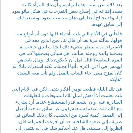
بعد كلاما عن سبب هذه الزيارة، و أن تلك المرأة كانت
بصدد إقناعه في إصلاح بعض التقرحات في هيكل بيانو يعود
لها، وقد يحتاج أيضا إلي دهان مناسب ليعود لونه بعد ذلك
إلى سابق عهده.
فاجأني في الأيام التي تلت بأشياء قالها دون أن أتوقع منه
قولها، سألته مرة بعد أن قال لنا، نحن الذين معه في
الاستراحة، إنه ينتظر مجيء ذلك الشاب الذي جاء سابقا
بصحبة والدة زوجته. سألت: هل سيأتي بصحبتها كما في
المرة السابقة؟ قال: آمل أن لا يكون ذلك. ومال باتجاهي
ليهمس في أذني: اعرف أنها أعجبتك. لكنه استدرك قائلا إنه
كان يمزح معي. جاء الشاب بالفعل ولم تأت معه السيدة
"هايكه.
في تلك الليلة قطعت نومي أفكار شتى، لكن في الأيام التي
تلت تعلمت ألا أدهش لمثل تلك التلميحات والتعليقات
الصادرة عنه، وأن أبتسم قدر المستطاع عندما أرد بشيء.
مع ذلك قلت عندما سمعته يقول عن سائق شاحنة أوصل
إلى المعمل كمية كبيرة من الخشب، كان ذلك السائق في
طريقه إلي صعود الشاحنة بعد أن أفرغت الحمولة، قال:
انظروا إلي مشيته، هل عند أحدكم شك في أنه ينتمي إلى