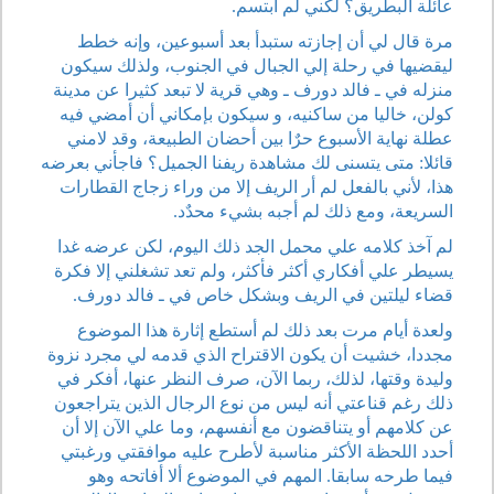
عائلة البطريق؟ لكني لم أبتسم.
مرة قال لي أن إجازته ستبدأ بعد أسبوعين، وإنه خطط
ليقضيها في رحلة إلي الجبال في الجنوب، ولذلك سيكون
منزله في ـ فالد دورف ـ وهي قرية لا تبعد كثيرا عن مدينة
كولن، خاليا من ساكنيه، و سيكون بإمكاني أن أمضي فيه
عطلة نهاية الأسبوع حرٌا بين أحضان الطبيعة، وقد لامني
قائلا: متى يتسنى لك مشاهدة ريفنا الجميل؟ فاجأني بعرضه
هذا، لأني بالفعل لم أر الريف إلا من وراء زجاج القطارات
السريعة، ومع ذلك لم أجبه بشيء محدٌد.
لم آخذ كلامه علي محمل الجد ذلك اليوم، لكن عرضه غدا
يسيطر علي أفكاري أكثر فأكثر، ولم تعد تشغلني إلا فكرة
قضاء ليلتين في الريف وبشكل خاص في ـ فالد دورف.
ولعدة أيام مرت بعد ذلك لم أستطع إثارة هذا الموضوع
مجددا، خشيت أن يكون الاقتراح الذي قدمه لي مجرد نزوة
وليدة وقتها، لذلك، ربما الآن، صرف النظر عنها، أفكر في
ذلك رغم قناعتي أنه ليس من نوع الرجال الذين يتراجعون
عن كلامهم أو يتناقضون مع أنفسهم، وما علي الآن إلا أن
أحدد اللحظة الأكثر مناسبة لأطرح عليه موافقتي ورغبتي
فيما طرحه سابقا. المهم في الموضوع ألا أفاتحه وهو