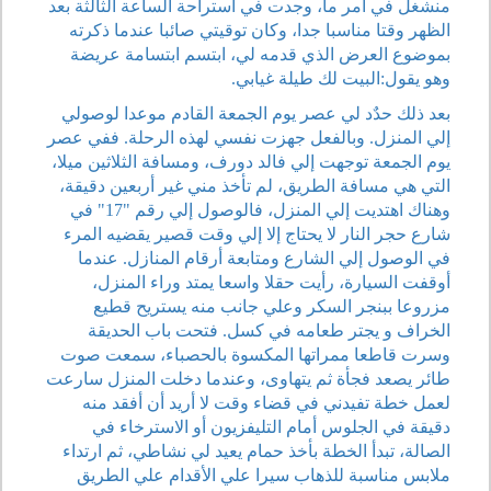
منشغل في أمر ما، وجدت في استراحة الساعة الثالثة بعد
الظهر وقتا مناسبا جدا، وكان توقيتي صائبا عندما ذكرته
بموضوع العرض الذي قدمه لي، ابتسم ابتسامة عريضة
وهو يقول:البيت لك طيلة غيابي.
بعد ذلك حدٌد لي عصر يوم الجمعة القادم موعدا لوصولي
إلي المنزل. وبالفعل جهزت نفسي لهذه الرحلة. ففي عصر
يوم الجمعة توجهت إلي فالد دورف، ومسافة الثلاثين ميلا،
التي هي مسافة الطريق، لم تأخذ مني غير أربعين دقيقة،
وهناك اهتديت إلي المنزل، فالوصول إلي رقم "17" في
شارع حجر النار لا يحتاج إلا إلي وقت قصير يقضيه المرء
في الوصول إلي الشارع ومتابعة أرقام المنازل. عندما
أوقفت السيارة، رأيت حقلا واسعا يمتد وراء المنزل،
مزروعا ببنجر السكر وعلي جانب منه يستريح قطيع
الخراف و يجتر طعامه في كسل. فتحت باب الحديقة
وسرت قاطعا ممراتها المكسوة بالحصباء، سمعت صوت
طائر يصعد فجأة ثم يتهاوى، وعندما دخلت المنزل سارعت
لعمل خطة تفيدني في قضاء وقت لا أريد أن أفقد منه
دقيقة في الجلوس أمام التليفزيون أو الاسترخاء في
الصالة، تبدأ الخطة بأخذ حمام يعيد لي نشاطي، ثم ارتداء
ملابس مناسبة للذهاب سيرا علي الأقدام علي الطريق