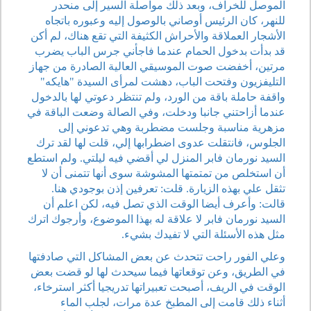
الموصل للخراف، وبعد ذلك مواصلة السير إلى منحدر
للنهر، كان الرئيس أوصاني بالوصول إليه وعبوره باتجاه
الأشجار العملاقة والأحراش الكثيفة التي تقع هناك، لم أكن
قد بدأت بدخول الحمام عندما فاجأني جرس الباب يضرب
مرتين، أخفضت صوت الموسيقي العالية الصادرة من جهاز
التليفزيون وفتحت الباب، دهشت لمرأى السيدة "هايكه"
واقفة حاملة باقة من الورد، ولم تنتظر دعوتي لها بالدخول
عندما أزاحتني جانبا ودخلت، وفي الصالة وضعت الباقة في
مزهرية مناسبة وجلست مضطربة وهي تدعوني إلى
الجلوس، فانتقلت عدوى اضطرابها إلي، قلت لها لقد ترك
السيد نورمان فابر المنزل لي أقضي فيه ليلتي. ولم استطع
أن استخلص من تمتمتها المشوشة سوى أنها تتمنى أن لا
تثقل علي بهذه الزيارة. قلت: تعرفين إذن بوجودي هنا.
قالت: وأعرف أيضا الوقت الذي تصل فيه، لكن اعلم أن
السيد نورمان فابر لا علاقة له بهذا الموضوع، وأرجوك اترك
مثل هذه الأسئلة التي لا تفيدك بشيء.
وعلي الفور راحت تتحدث عن بعض المشاكل التي صادفتها
في الطريق، وعن توقعاتها فيما سيحدث لها لو قضت بعض
الوقت في الريف، أصبحت تعبيراتها تدريجيا أكثر استرخاء،
أثناء ذلك قامت إلى المطبخ عدة مرات، لجلب الماء