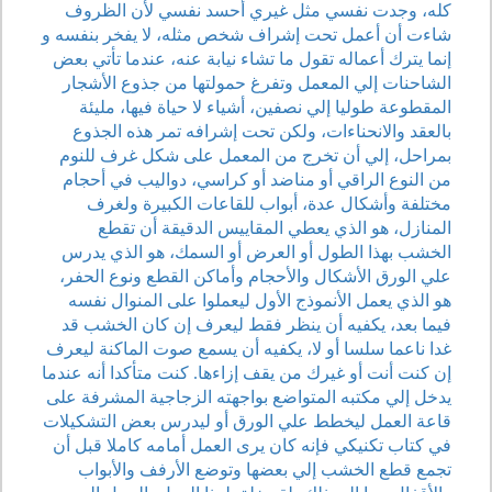
كله، وجدت نفسي مثل غيري أحسد نفسي لأن الظروف
شاءت أن أعمل تحت إشراف شخص مثله، لا يفخر بنفسه و
إنما يترك أعماله تقول ما تشاء نيابة عنه، عندما تأتي بعض
الشاحنات إلي المعمل وتفرغ حمولتها من جذوع الأشجار
المقطوعة طوليا إلي نصفين، أشياء لا حياة فيها، مليئة
بالعقد والانحناءات، ولكن تحت إشرافه تمر هذه الجذوع
بمراحل، إلي أن تخرج من المعمل على شكل غرف للنوم
من النوع الراقي أو مناضد أو كراسي، دواليب في أحجام
مختلفة وأشكال عدة، أبواب للقاعات الكبيرة ولغرف
المنازل، هو الذي يعطي المقاييس الدقيقة أن تقطع
الخشب بهذا الطول أو العرض أو السمك، هو الذي يدرس
علي الورق الأشكال والأحجام وأماكن القطع ونوع الحفر،
هو الذي يعمل الأنموذج الأول ليعملوا على المنوال نفسه
فيما بعد، يكفيه أن ينظر فقط ليعرف إن كان الخشب قد
غدا ناعما سلسا أو لا، يكفيه أن يسمع صوت الماكنة ليعرف
إن كنت أنت أو غيرك من يقف إزاءها. كنت متأكدا أنه عندما
يدخل إلي مكتبه المتواضع بواجهته الزجاجية المشرفة على
قاعة العمل ليخطط علي الورق أو ليدرس بعض التشكيلات
في كتاب تكنيكي فإنه كان يرى العمل أمامه كاملا قبل أن
تجمع قطع الخشب إلي بعضها وتوضع الأرفف والأبواب