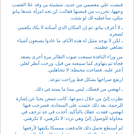
قبضت علي معصمي من جديد، متشبثة بي وقد علا الغضب
وجهها، تحررت من قبضتها فقالت: لن تجد امرأة عندها بيانو
مثلي، سأعطيه لك لو شئت.
ـ لا أعزف بيانو، ثم إن المكان الذي أسكنه لا يكاد يكفيني
لصغره.
ـ لكن لا يوجد مثيل له هذه الأيام، ما عادوا يصنعون أشياء
تضاهي عظمته.
من وراء النافذة سمعت صوت الطائر مرة أخرى يصعد
فجأة ثم يتهاوى كما سمعته من قبل، ورحت أنظر لعلي
أعثر عليه، فصاحت محبطة: لا تتجاهلني.
ارتفع صراخها بشكل فظ وراحت تتوعد.
ـ انهضي من فضلك، ليس بيننا ما يستدعي ذلك.
نظرت إليٌ من خلال دموعها، كانت تتمعن بحثا عن إشارة
للرحمة، بعد ذلك جثمت على السجادة، فصرخت فيها:
انهضي، فقدت عقلك بالتأكيد. أخذت في جد تزحف في
محاولة للوصول إليٌ وهي تردد: لا تكرهني، لا تكرهني.
لم أستطع تحمل ذلك فاندفعت ممسكا بكتفها لأرفعها