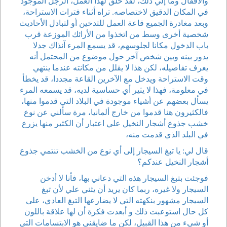
والأقفال وما إلي ذلك، لقد خلق لهذا العمل، الرجل الموجود
في المكان الدقيق لاختصاصه. تراه أثناء فترات الاستراحة،
وبعد مغادرة الجميع قاعة العمل للتدخين أو لتبادل الأحاديث
شخصية أخرى وسط من اتخذوا من الأرائك الموزعة قرب
باب الدخول مكانا لجلوسهم، قد يسمع المرء آنذاك جدلا
يدور بينه وبين شخص آخر حول موضوع من المحتمل أنه
يعرف تفاصيله، لكن هذا لا يقلل من مكانته عندما ينتهي
وقت الاستراحة ويدخل مع الآخرين القاعة مجددا، قد يخطأ
في معلومة، فهذا لا يثير أي حساسية لديه، قد يسمعه المرء
يسأل بعضهم عن أشياء موجودة في البلاد التي قدموا منها،
فالكثيرون هنا قدموا من خارج ألمانيا، مرة سألني عن نوع
خشب جذوع أشجار النخيل علي اعتبار أن الكثير منها يزرع
في البلد الذي قدمت منه،
قال لي: يا تبغ السيجار إلى أي نوع من الخشب تنتمي جذوع
أشجار النخيل عندكم؟
فوجئت بتبغ السيجار هذه التي دعاني بها، فأنا لا أدخن
السيجار ولا غيره، ربما كان يريد أن يثني علي لأن تبغ
السيجار مشهور بنكهته التي لا يضارعها التبغ العادي، على
كل حال استوعبت ذلك و أبعدت فكرة أن لها علاقة باللون
أو شيء من هذا القبيل، لكن ما ضايقني هو الابتسامات التي