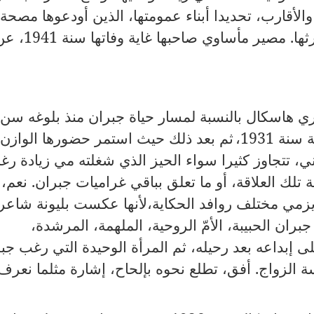
الأقارب، تحديدا أبناء عمومتها، الذين أودعوها مصحة
ثها
.
مصير مأساوي صاحبها غاية وفاتها سنة
1941
، عن
ماري هاسكال بالنسبة لمسار حياة جبران منذ بلوغه سن
عة سنة
1931
،
ثم بعد ذلك حيث استمر حضورها الوازن؛
ي، تتجاوز كثيرا سواء الحيز الذي شغلته مي زيادة رغ
تلك العلاقة، أو ما تعلق بباقي غراميات جبران
.
نعم، 
زمي مختلف روافد الحكاية،لأنها عكست بليونة شاعر
ران الحبيبة، الأمّ الروحية، الملهمة، المرشدة،
لى إبداعه بعد رحيله، ثم المرأة الوحيدة التي رغب جب
 الزواج
.
أفق، تطلع نحوه بإلحاح، إشارة مثلما نعرف