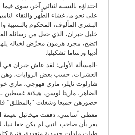
احتذاؤه بالنسبة لثنائي آخر،
سوى فيما ن
على نحو ما،
غشاء الطُّهر والنقاء التا
البشري المألوف، المحكوم بالنسبية وال
خليل جبران، الذي جعل من رسائله العاش
اتضح، مجرد هرمون محرِّض لخياله يلهمه
أديبا ورساما تشكيليا
.
-
المسألة الأولى
:
لقد عاش جبران في أم
العشرات، حسب بعض الروايات، وهن ت
شارلوت تايلر، ماري قهوجي، ماري خور
الضاهر، ماريتا لوسن، هيلانة غسطين
…
حضورهن جميعا وشغلت ''بالمطلق'' قل
معطى أساسي، دفعت ميخائيل نعيمة ال
يقر بأن صاحب النبي لم يكن حقا نبيا، ل
طيات ملذات جسدية متعددة، فترة كتابت