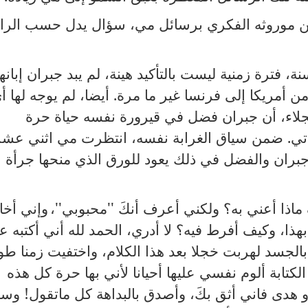
 موروثه الفكري برسائل مي، سؤال يدل حسب الرا
 فترة زمنية ليست بالتأكيد هينة، لم يبد جبران إبانها
من أمريكا إلى فرنسا غير ما مرة
.
أيضا، لم يوجه لها أي
جلاء، أن جبران فضل في قيرورة نفسه حياة حرة
تي
.
ضمن سياق الغرابة نفسه، انتظرت مي اثني عشر
جبران والفضل في ذلك يعود للورق الذي منحها جرأة
 ماذا أعني به؟ ولكني أعرف أنكَ ''محبوبي''،
وإني أخ
ذا، وكيف أفرط فيه؟ لا أدري، الحمد لله أني أكتبه ع
بالجسد لهربت خجلا بعد هذا الكلام، واختفيت زمنا طوي
كتابة ألوم نفسي عليها أحيانا لأني بها حرة كل هذه
 هدى فاني أثق بكَ، وأصدق بالبداهة كل ماتقول
!
وسو