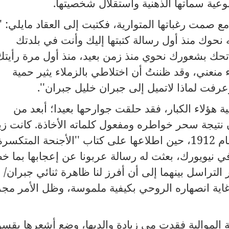
نوعية سماتها الذهنية واستقلال شخصيتها
.
مع صمت رغباتها المتوارية، فكتبت إلى العقاد مايلي
:
"
حوك منذ أول رسالة كتبتها إليك وأنت في بلدتك
تحك بشعورك نحوي منذ زمن بعيد، منذ أول مرة رأيتك
 منعني، وقد ظننتُ أن اختلاطي بالزملاء يثير حمية
ت لماذا لاتميل إلى جبران خليل جبران''
.
 هؤلاء الكبار، فقد حلقت جوارحها بعيدا؛ أبعد من
نتيجة سحر خواطره ومفعول كلماته الأخاذة
.
كانت زيا
ام
1912
، حين اطلاعها على كتاب ''الأجنحة المتكسرة
 نيويورك، بعثت له رسالة عربونا عن إعجابها بما خ
التراسل بينهما إلى أن أفرز لنا ظاهرة ثنائي جبران/
ية انصهاره الروحي بكيفية ملموسة، وظل الأمر مجر
ة الموالية فقدت مي زيادة والديها، وضع أشعرها بقسو