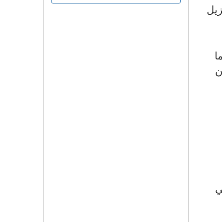
زيل
ا
ن
ي