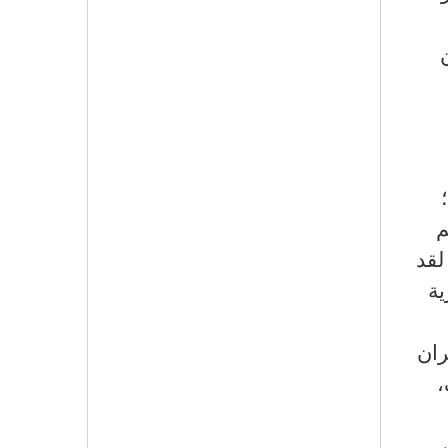
م
لقد
ية
ران
،