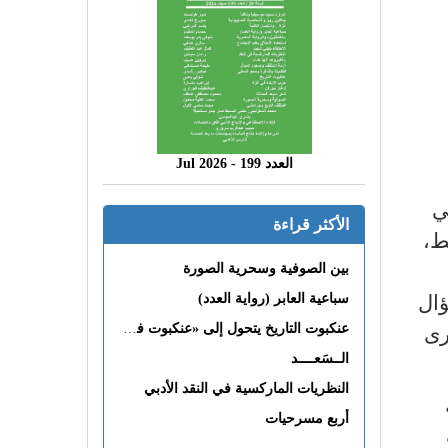
العدد 199 - 2026 Jul
ي
الأكثر قراءة
ط،
بين الصوفية وسحرية الصورة
ال
سباعية العابر (رواية العدد)
رى
عنكبوت التاريخ يتحول إلى «عنكبوت فى القلب»
الــسَعــــد
النظريات الماركسية في النقد الأدبي
أربع مسرحيات