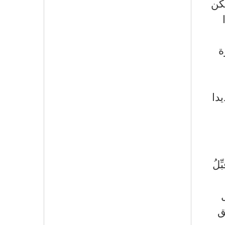
كن
ة
دا
ِلُ
ق