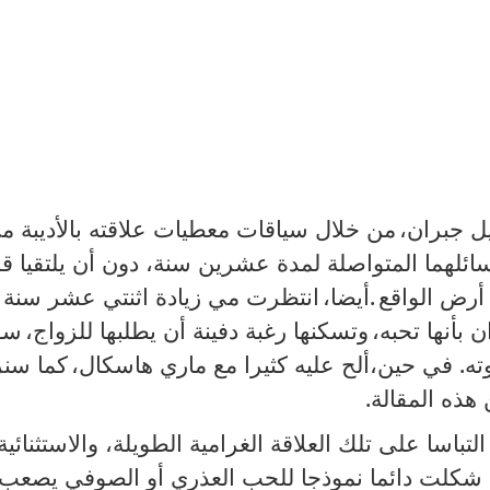
ل جبران،
من خلال سياقات معطيات علاقته بالأديبة م
ائلهما المتواصلة لمدة عشرين سنة، دون أن يلتقيا ق
أرض الواقع
.
أيضا،
انتظرت مي زيادة اثنتي عشر سنة
 بأنها تحبه،
وتسكنها رغبة دفينة أن يطلبها للزواج،
سؤ
ته
.
في حين،ألح عليه كثيرا مع ماري هاسكال،
كما سن
هذه المقالة
.
باسا على تلك العلاقة الغرامية الطويلة، والاستثنائية
 شكلت دائما نموذجا للحب العذري أو الصوفي يصعب