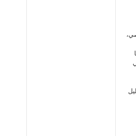
صي،
ي
يل