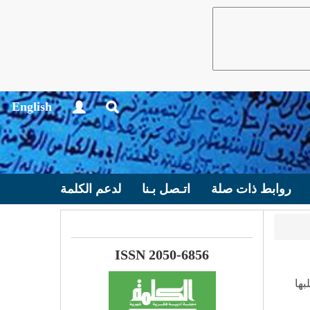
English
روابط ذات صلة
اتـصل بـنا
لدعم الكلمة
ISSN 2050-6856
بها