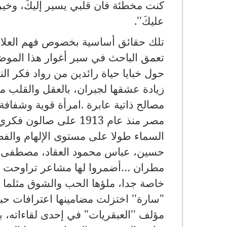
كنت مخطئة فان قلبي يسير إليكَ، وخير
عليكَ''
.
تلك حقائق أساسية بخصوص فهم العلاقة
تعمق الباحث في سبر أغوار هذا الموض
حول خبايا حياة رائدين من رواد فكر ال
زيادة عشقها لجبران، بالعقل والقلب معا
مصالح ذاتية عابرة
.
امرأة قوية وشفافة
مصر منذ عام
1913
على صالون فكري، ت
السماء طولا على مستوى الإلهام والفصا
حسين، عباس محمود العقاد، مصطفى ع
مطران
…
أضمروا لها مشاعر تراوحت ب
خاصة جدا، ملؤها الحب والشوق مثلما جرى
"سارة'' اختزلت مضامينها اعترافات حبه
مؤلف ''العبقريات" في إحدى لقاءاته، 