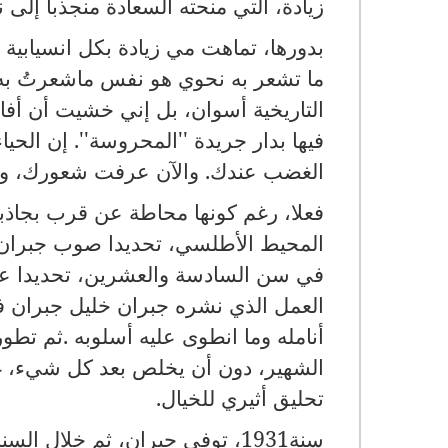
زيادة، التي منحته السعادة منجذبا إلى 
بدورها، تماهت مي زيادة بكل انسيابية 
ما تشعر به نحوي هو نفس ماشعرتُ به ن
التاريخية أسوان، بل إني خشيت أن أفا
فيها بدار جريدة ''المحروسة''
.
إن الحياء
الغضب عندك
.
والآن عرفت شعورك، وعرف
فعلا، رغم كونها محاطة عن قرب بجاذبية
المحيط الأطلسي، تحديدا صوب جبران 
في سن السادسة والعشرين، تحديدا ع
العمل الذي نشره جبران خليل جبران في
أنامله وما انطوى عليه أسلوبه
.
ثم تطور 
الشهير، دون أن يخلص بعد كل شيء، غا
تحليق أثيري للخيال
.
سنة
1931
، توفي جبران، ثم خلال السن