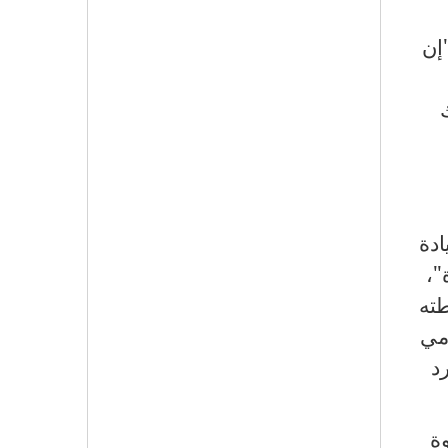
إن
دة
"،
طته
 مي
د
ة