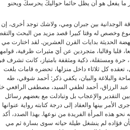
 ما يفعل هو أن يظل حائما حواليكَ يحرسكَ ويحنو
 الوجدانية بين جبران ومي، ولاشك توجد أخرى، إن
وع وخصص له وقتا كبيرا قصد مزيد من البحث والتق
نهضة الحديثة بدايات القرن العشرين
.
لقد اختارت مي
، قلبا وقالبا، متجردين عن أيَ مثيرات ظرفية، قوامها
، حرة ومستقلة، ذكية ومثقفة بامتياز، كانت تشرف ف
عقده كل ثلاثاء داخل منزلها، تحضره قامات بلغت
حة والبلاغة والبيان، يكفي ذكر
:
أحمد شوقي، طه
بد الرزاق، أحمد لطفي السيد، مصطفى الرافعي خل
ين التقدير والإعجاب بل وتبادلت مع بعضهم رسائل
 الأمر بينها والعقاد إلى درجة كتابته رواية عنوانها
 نحو هذه المرأة الفريدة من نوعها
.
بهذا الصدد، أكد
بأن فؤاده لم ينشغل طيلة حياته سوى بسارة ثم مي