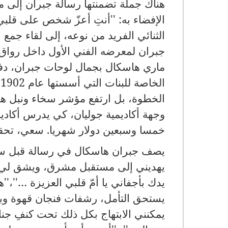
هناك جملة تضمنتها رسالة جبران إلى 
الإفضاء به
:
''أنتِ أعزّ شخص على قلبي 
الثنائي الفريد من نوعه، إلى لقاء جم
جبران لمعرضه الفني الأول داخل رواق 
ماري هاسكال بجمال لوحات جبران، دفع
الخاصة للبنات التي أسستها عام
1902
.
الخطوة، بل ارتفع مؤشر سخاء ونبل ها
وجهة أكاديمية جوليان، كي يدرس أكادي
خمسا وسبعين دولار شهريا
.
سعي، تحقق
يصف جبران هاسكال في رسالة قبل سفره
يهديني إلى مستقبل مشرق، ويشق لي 
يدك بأجفاني يا أمّ قلبي العزيزة
…
''،'
يستحق التأمل، رشفات فنجان قهوة وب
يمكنني الابتهاج بكل ذلك تحت كنفِ جن