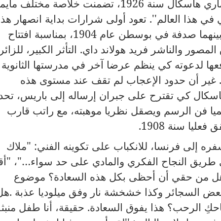
ماري هاسكال سنة
1926
، تضمنت خلاصة مختلف مايم
في هذا العالم''
.
تعود أولى شرارات بداية انصهار هذا
ع بينهما صدفة في بوسطن عام
1904
، بمناسبة افتتاح
المصور والناشر فريد هولاند داي
.
التأثر الكبير، للزائر
ها لدعوته كي ينظم عرضا آخر في مدرستها الثانوية
 غير أن حدود الإعجاب لم تقف عند مستوى هذه
سكال كي تقترح على جبران إرساله إلى باريس، تحدي
ميا فن الرسم ويصقل نظريا موهبته، مع راتب قارب
 فعليا سنة
1908
.
 إلى فرنسا، للانكباب على تكوينه الفني
:
"ملاك
طريق النجاح الفكري والمادي على حد سواء
…
"، "أقبّ
'هل من حقي أن أحظى بكل هذه السعادة؟ موضوع
عض السجائر وكذا خشخشة نار وفق ميلوديا عذبة
.
هل
احكِ الرحب؟ هذا يفوق السعادة
.
حقيقة، أنا طفل منبث