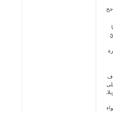
جح
ّ
ة
اف
لى
لا
.
اء