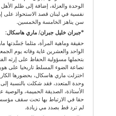
الوحدة والعزلة، إضافة إلى ظلم الأهل و
نفسية في لبنان قصد الاستحواذ على إر
سن يناهز الخامسة والخمسين
.
*
جبران خليل جبران/ ماري هاسكال
:
حقيقة وماهية المرأة، مثلما جَسَّدتها 
الواحد والعشرين غاية وفاته يوم الجم
بتحملها مسؤولية الحفاظ على إرثه الفن
نصاعة الضوء المسلط تاريخيا على هوية 
اختزلت ماري هاسكال، بحضورها الكاري
وحدة المتعدد، فقد شكلت بالنسبة إلى جب
الأستاذة، الصديقة الحميمة، والوصية ع
حقا في الارتباط بها تحت سقف مؤسسة
لم ترد قط بصدد مي زيادة
.