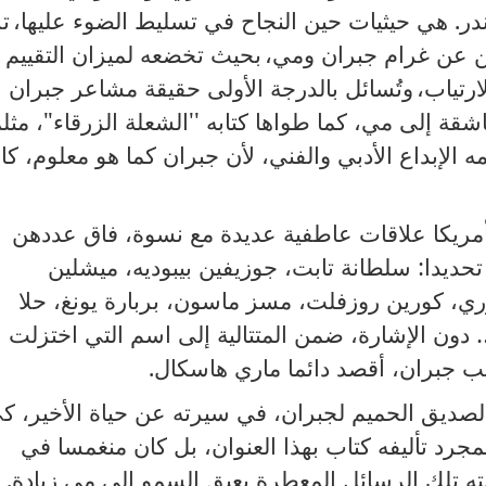
در
.
هي حيثيات حين النجاح في تسليط الضوء عليها،
ت
مين عن غرام جبران ومي،
بحيث تخضعه لميزان التقييم
ارتياب،
وتُسائل بالدرجة الأولى حقيقة مشاعر جبران
قة إلى مي، كما طواها كتابه ''الشعلة الزرقاء"، مثلم
 الإبداع الأدبي والفني، لأن جبران كما هو معلوم، كا
ريكا علاقات عاطفية عديدة مع نسوة، فاق عددهن
حديدا
:
سلطانة تابت، جوزيفين بيبوديه، ميشلين
ي، كورين روزفلت، مسز ماسون، بربارة يونغ، حلا
دون الإشارة، ضمن المتتالية إلى اسم التي اختزلت
ب جبران، أقصد دائما ماري هاسكال
.
صديق الحميم لجبران، في سيرته عن حياة الأخير، ك
مجرد تأليفه كتاب بهذا العنوان، بل كان منغمسا في
ه تلك الرسائل المعطرة بعبق السمو إلى مي زيادة
.