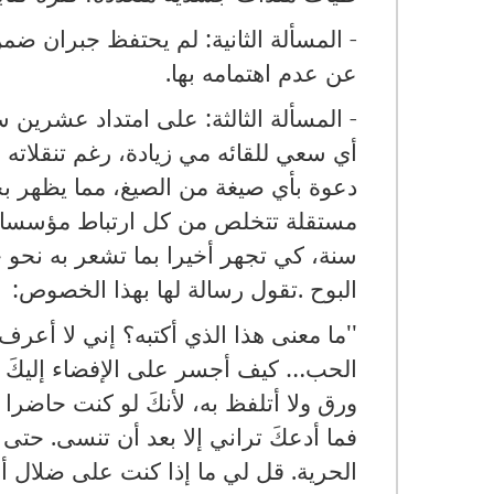
-
المسألة الثانية
:
لم يحتفظ جبران ضمن
عن عدم اهتمامه بها
.
-
المسألة الثالثة
:
على امتداد عشرين سنة،
أي سعي للقائه مي زيادة، رغم تنقلاته 
دعوة بأي صيغة من الصيغ، مما يظهر ب
مستقلة تتخلص من كل ارتباط مؤسسا
سنة، كي تجهر أخيرا بما تشعر به نحو 
البوح
.
تقول رسالة لها بهذا الخصوص
:
''ما معنى هذا الذي أكتبه؟ إني لا أعرف
الحب
…
كيف أجسر على الإفضاء إليكَ به
ورق ولا أتلفظ به، لأنكَ لو كنت حاضرا 
فما أدعكَ تراني إلا بعد أن تنسى
.
حتى ال
الحرية
.
قل لي ما إذا كنت على ضلال أو