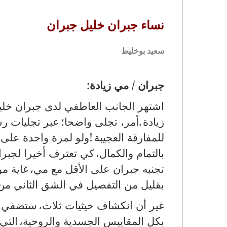
نساء جبران خليل جبران
سعيد بوخليط
جبران / مي زيادة
:
اشتهر الجانب العاطفي لدى جبران خلي
زيادة
.
أمر، تجلى واضحا؛
عبر تجليات رس
للمفارقة العجيبة
!
ولو لمرة واحدة على 
بالتمام والكمال،
كي تعترف أخيرا لجبران
تجنبه جبران على الأقل مع مي،
غاية مو
بقليل من التفصيل في الشق الثاني من 
غير أن انكشاف حيثيات ثلاث،
ستضفي الت
بكل المقاييس الجسدية والروحية،
التي