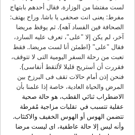
لست مفتشا من الوزارة. فقال أحدهم بابتهاج
مفرط: يعنى انت صحفى يا باشا. وراح يهتف:
الصحافة فين الفساد آهه}. ثم يوقظ مريضا
آخر، لم يكن إلا "على"، تعرف عليه السارد،
فقال "على" {اطمئن أنا لست مريضا.. فقط
تعبت من رحلة السفر اليومية التى لا تتوقف،
فقررت أن أستريح قليلا لألتقط أنفاسى}.
فنحن إذن أمام حالات تقف فى البرزخ بين
المرض والحياة العادية، خاصة إذا علمنا بأن
الاضطراب ثنائي القطب، هو حالة صحية
عقلية تتسبب في
تقلبات مزاجية مُفرطة
تتضمن الهوس أو الهوس الخفيف والاكتئاب.
وأنه ليس إلا حالة عاطفية، اى ليست مرضا