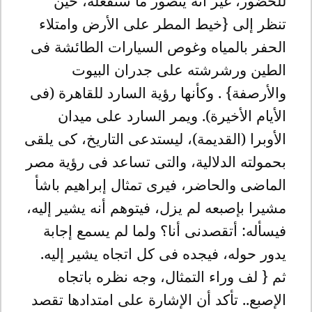
للحضور، غير أنه يتصور ما ستفعله، حين
تنظر إلى {خيط المطر على الأرض وامتلاء
الحفر بالمياه وغوص السيارات الطائشة فى
الطين ورشرشته على جدران البيوت
والأرصفة} . وكأنها رؤية السارد للقاهرة (فى
الأيام الأخيرة). ويمر السارد على ميدان
الأوبرا (القديمة)، ليستدعى التاريخ، كى يلقى
بحمولته الدلالية، والتى تساعد فى رؤية مصر
الماضى والحاضر، فيرى تمثال إبراهيم باشأ
مشيرا بإصبعه لم يزل، فيتوهم أنه يشير إليه،
فيسأله: أتقصدنى أنا؟ ولما لم يسمع إجابة
يدور حوله، فيجده فى كل اتجاه يشير إليه.
ثم { لف وراء التمثال، وجه نظره باتجاه
الإصبع.. تأكد أن الإشارة على امتدادها تقصد