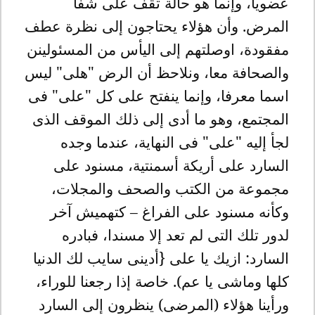
عضويا، وإنما هو حالة تقف على شفا
المرض. وأن هؤلاء يحتاجون إلى نظرة عطف
مفقودة، اوصلتهم إلى اليأس من المسئولينن
والصحافة معا، ونلاحظ أن الرض "هلى" ليس
اسما معرفا، وإنما ينفتح على كل "على" فى
المجتمع، وهو ما أدى إلى ذلك الموقف الذى
لجأ إليه "على" فى النهاية، عندما وجده
السارد على أريكة أسمنتية، مسنود على
مجموعة من الكتب والصحف والمجلات،
وكأنه مسنود على الفراغ – كتهميش آخر
لدور تلك التى لم تعد إلا مسندا، فبادره
السارد: ازيك يا على {أدينى سايب لك الدنيا
كلها وماشى يا عم). خاصة إذا رجعنا للوراء،
ورأينا هؤلاء (المرضى) ينظرون إلى السارد