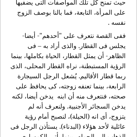
حيث تمنح كل تلك المواصفات التى يضفيها
على المرأة، التابعة، فما بالنا بوصف الزوج
نفسه .
ففى القصة نتعرف على "أحدهم"- أيضا-
يجلس فى القطار. والذى أراد به – فى
الظاهر- أن يمثل القطار، الحياة بكاملها، بينما
الرؤية المستبطنة، نراه القطار المحلى، الذى
ربما قطار الأقاليم. يُشعل الرجل السيجارة
الرابعة، بينما تعنفه زوجته، كى يحافظ على
صحته، فنتعرف منه أن ابنه يدخن أيضا، لكنه
يدخن السجائر الأجنبية. ولنعرف أنه لم
يتزوج، أى انه (الحيلة)، لنصبح أمام رؤية
عائلية لأحد هؤلاء (البدناء). يستأذن الرجل فى
الذهاب إلى الحمام، بينما يأتى الكمسارى،