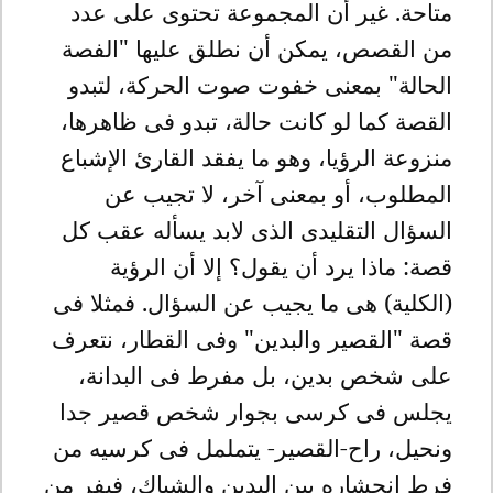
متاحة. غير أن المجموعة تحتوى على عدد
من القصص، يمكن أن نطلق عليها "الفصة
الحالة" بمعنى خفوت صوت الحركة، لتبدو
القصة كما لو كانت حالة، تبدو فى ظاهرها،
منزوعة الرؤيا، وهو ما يفقد القارئ الإشباع
المطلوب، أو بمعنى آخر، لا تجيب عن
السؤال التقليدى الذى لابد يسأله عقب كل
قصة: ماذا يرد أن يقول؟ إلا أن الرؤية
(الكلية) هى ما يجيب عن السؤال. فمثلا فى
قصة "القصير والبدين" وفى القطار، نتعرف
على شخص بدين، بل مفرط فى البدانة،
يجلس فى كرسى بجوار شخص قصير جدا
ونحيل، راح-القصير- يتململ فى كرسيه من
فرط انحشاره بين البدين والشباك، فيفر من