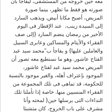
معه حين خروجه من المستشفى، ليفاجأ بان
صورته هو فقط ما تظهر، بينما صورة
المريض، أصبح مكانا أبيض. ويذهب السارد
إلى السيدة زينب، عند الإفطار فى اليوم
الأخير من رمضان ينضم السارد {إلى صف
الفقراء والأيتام والمساكين وعابرى السبيل
والعاملين عليها} و يفاجأ ب"محمد سيد عبد
الفتاح عاشور. وهو ما نستطيع معه تصور أن
المريض محمد سيد عبد لفتاح عاشور،
الموجود بإعتراف أهله، والغير موجود بالنسبة
للحكومة، قد تماهى فى تلك المجموعة من
الفقراء المنسيين منها. خاصة إذا تأملنا تلك
النداءات التى يرسلها حين{ لمحته وأنا
مشرف على باب الخروج، كان متشبثا