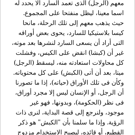
معهم (الرجل) الذى تعمد السارد ألا يحدد له
اسما معينا، ليظل منفتحا على المجموع.
حيث يذهب معهم إلى تلك الرحلة، مانحا
كيسا بلاستيكيا للسارد، يحوى بعض أوراقه
التى أراد أن يسعى السارد لنشرها بعد موته،
غير أن (كبشا) انقض على الكيس، وفشلت
كل محاولات استعادته منه، ليسقط (الرجل)
ميتا، بعد أن أتى (الكبش) على كل محتوياته.
وكأن فى تلك الأوراق (حياته)، إذا ما تصورنا
أن الرجل، أو الإنسان ليس إلا مجرد أوراق،
فى نظر (الحكومة)، وبدونها، فهو غير
موجود، ولنرجع إلى قصة البداية، لنرى ذات
الرؤية. وإذا ما سلمنا بأن "الكبش" هو ذكر
القطيع، أو قائده، ليصبح الاستخدام مزدوج