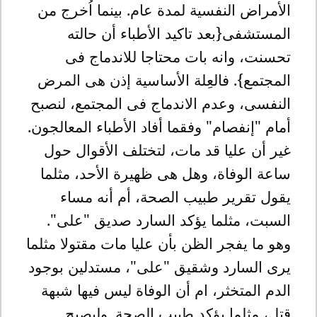
الأمراض النفسية لمدة عام. بينما اُخرج من
المستشفى{بعد تاكيد الأطباء أن حالته
تحسنت، وانه بات محتاجا للاندماج فى
المجتمع}. فالعِلة الأساسية إذن هى المرض
النفسى، وعدم الاندماج فى المجتمع، لنصبح
أمام "إنفصام" وفقما أفاد الأطباء المعالجون.
غير أن عليا قد مات، لتختلف الأقوال حول
ساعة الوفاة، وهل هى ظهيرة الأحد، مثلما
يقول تقرير طبيب الصحة، أم أنه مساء
السبت، مثلما يؤكد السارد صديق "على".
وهو ما يفجر الظن بأن عليا مات مقتولا مثلما
يرى السارد وشقيق "على"، مستدلين بوجود
الدم المتخثر، ام أن الوفاة ليس فيها شبهة
قتل، مثلما يؤكد طبيب الصحة. وليصبح