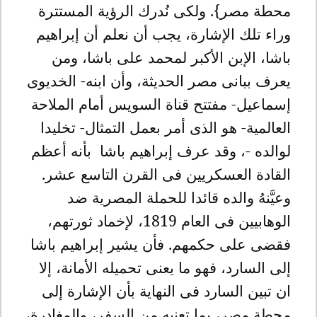
محطة مصر}. ولكى نُدرك الرؤية المستترة
وراء تلك الإشارة، يجب أن نعلم أن إبراهيم
باشا، الإبن الأكبر لمحمد على باشا، ومن
يعرف ببانى مصر الحديثة، وأن ابنه- الخديوى
إسماعيل- مفتتح قناة السويس أمام الملاحة
العالمية- هو الذى أمر بعمل التمثال- تخليدا
لوالده -، وقد عرف إبراهيم باشا بأنه أعظم
القادة العسكريين فى القرن التاسع عشر.
وعيَّنهُ والده قائدا للحملة المصرية ضد
الوهابيين فى العام 1819، لإخماد ثورتهم،
فقضى على حكمهم. فأن يشير إبراهيم باشا
إلى السارد، فهو ما يعنى تحميله الأمانة، إلا
ان تبين السارد فى النهاية بأن الإشارة إلى
محطة مصر، بما تعنيه من السفر، والمغادرة،