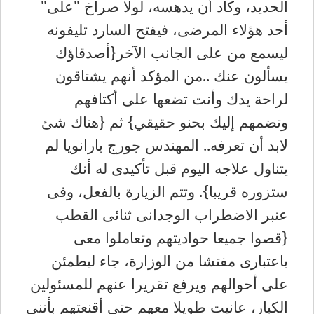
الحديد، وكاد أن يدهسه، لولا صراخ "على"
أحد هؤلاء المرضى، فيفتح السارد تليفونه
ليسمع من على الجانب الآخر{أصدقاؤك
يسألون عنك ..من المؤكد أنهم يشتاقون
لراحة يدك وأنت تضعها على أكتافهم
وتضمهم إليك بحنو حقيقي} ثم {هناك شئ
لابد أن تعرفه.. المهندس جورج بارانويا لم
يتناول علاجه اليوم قبل تأكيدى له أنك
ستزوره قريبا}. وتتم الزيارة بالفعل، وفى
عنبر الاضطراب الوجدانى ثنائى القطب
{قصوا جميعا حواديتهم وتعاملوا معى
باعتبارى مفتشا من الوزارة، جاء ليطمئن
على أحوالهم ويرفع تقريرا عنهم للمسئولين
الكبار، عانيت طويلا معهم حتى أقنعتهم بأننى