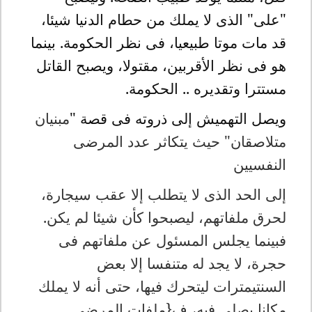
"على" الذى لا يملك من حطام الدنيا شيئا،
قد مات موتا طبيعيا، فى نظر الحكومة. بينما
هو فى نظر الأقربين، مقتولا، ويصبح القاتل
مستترا وتقديره .. الحكومة.
ويصل التهميش إلى ذروته فى قصة "
مبنيان
متلاصقان" حيث يتكاثر عدد المرضى
النفسيين
إلى الحد الذى لا يتطلب إلا عقب سيجارة،
لحرق ملفاتهم، ليصبحوا كأن شيئا لم يكن.
فبينما يجلس المسئول عن ملفاتهم فى
حجرة، لا يجد له متنفسا إلا بعض
السنتيمترات ليتحرك فيها، حتى أنه لا يملك
مكانا يصلى فيه، ف{ملفات المرضى