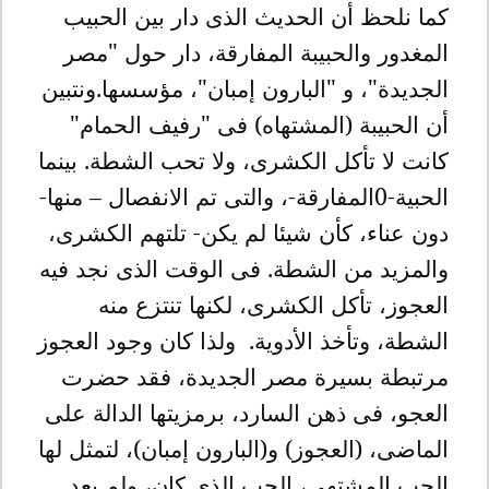
كما نلحظ أن الحديث الذى دار بين الحبيب
المغدور والحبيبة المفارقة، دار حول "مصر
الجديدة"، و "البارون إمبان"، مؤسسها.ونتبين
أن الحبيبة (المشتهاه) فى "رفيف الحمام"
كانت لا تأكل الكشرى، ولا تحب الشطة. بينما
الحبية-0المفارقة-، والتى تم الانفصال – منها-
دون عناء، كأن شيئا لم يكن- تلتهم الكشرى،
والمزيد من الشطة. فى الوقت الذى نجد فيه
العجوز، تأكل الكشرى، لكنها تنتزع منه
الشطة، وتأخذ الأدوية. ولذا كان وجود العجوز
مرتبطة بسيرة مصر الجديدة، فقد حضرت
العجو، فى ذهن السارد، برمزيتها الدالة على
الماضى، (العجوز) و(البارون إمبان)، لتمثل لها
الحب المشتهى، الحب الذى كان، ولم يعد.