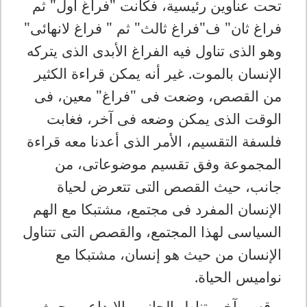
تحت عناوين رئيسية، فكانت "فراغ أول" ثم
فراغ ثان" ف"فراغ ثالث" ثم " فراغ لانهائى"
وهو الذى تناول فيه الفراغ الأبدى الذى يتركه
الإنسان بالموت. غير أنه يمكن قراءة الكثير
من القصص، وضعت فى "فراغ" معين، فى
الوقت الذى يمكن وضعه فى آخر، فغابت
فلسفة التقسيم، الأمر الذى أعدنا معه قراءة
المجموعة وفق تقسيم موضوعاتى، من
جانب، حيث القصص التى تتعرض لحياة
الإنسان المفرد فى مجتمع، مشتبكا مع الهم
السياسى لهذا المجتمع، والقصص التى تتناول
الإنسان من حيث هو إنسان، مشتبكا مع
نواميس الحياة.
وقسم آخر يتناول الجانب الإبداعى، حيث