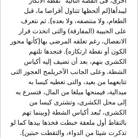
أخرى، فى القصة التالية "نقطة الاتكاز"
ليبدأها{لم ألحظها تتناول أقراصا ما، قبل
الطعام، ولا منتصفه، ولا بعده}. ثم نتعرف
على الحبيبة (المفارقة) والتى اتخذت قرار
الانفصال، رغم تعلقه المرضى بها{كأنها محور
الكون أو نقطة ارتكازه}. فنجدها تلتهم
الكشرى بنهم، بعد أن تضيف إليه أكياس
الشطة. وعلى الجانب الآخريلمح العجوز التى
تتابعهما من بعيد، والتى تعطيه كيسا به
ميدالية، فيمنحها مبلغا من المال، فتسرع به
إلى محل الكشرى، وتشترى كيسا من
الكشرى، تُبعد أكياس الشطة {وبينما تهم
بالتقاط أول ملعقة خبطت فخذها بيدها كما لو
تذكرت شيئا من الدواء، والتقطت حبتين}.