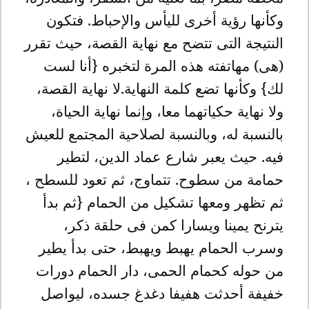
وكأنها رؤية أخرى لليأس والإحباط. فتكون
النتيجة التى تتضح مع نهاية القصة، حيث تقرر
(هى) مهاتفته هذه المرة لتخبره {أنا لست
لك} وكأنها تضع كلمة النهاية.لا نهاية القصة،
ولا نهاية حكياتهما معا، وإنما نهاية الحياة،
بالنسبة له، وبالنسبة لصلاحية المجتمع للعيش
فيه. حيث يعبر شارع عماد الدين، لتطير
حمامة من سطوح. تتماوج، ثم تعود للسطح ،
ثم تظهر ومعها تشكيل من الحمام {ثم بدأ
يترنح يمينا ويسارا كمن فى حلقة ذكر،
وسرب الحمام يهبط ويهبط، حتى بدأ يطير
من حوله كحمام الحمى، دار الحمام دورات
خفيفة أحدثت هفيفا دغدغ جسده، ليواصل