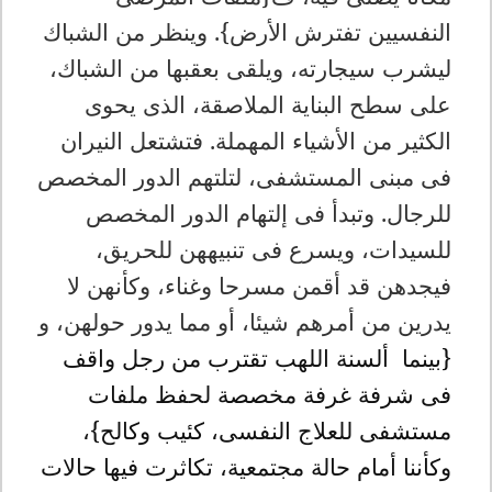
النفسيين تفترش الأرض}. وينظر من الشباك
ليشرب سيجارته، ويلقى بعقبها من الشباك،
على سطح البناية الملاصقة، الذى يحوى
الكثير من الأشياء المهملة. فتشتعل النيران
فى مبنى المستشفى، لتلتهم الدور المخصص
للرجال. وتبدأ فى إلتهام الدور المخصص
للسيدات، ويسرع فى تنبيههن للحريق،
فيجدهن قد أقمن مسرحا وغناء، وكأنهن لا
يدرين من أمرهم شيئا، أو مما يدور حولهن، و
{بينما ألسنة اللهب تقترب من رجل واقف
فى شرفة غرفة مخصصة لحفظ ملفات
مستشفى للعلاج النفسى، كئيب وكالح}،
وكأننا أمام حالة مجتمعية، تكاثرت فيها حالات