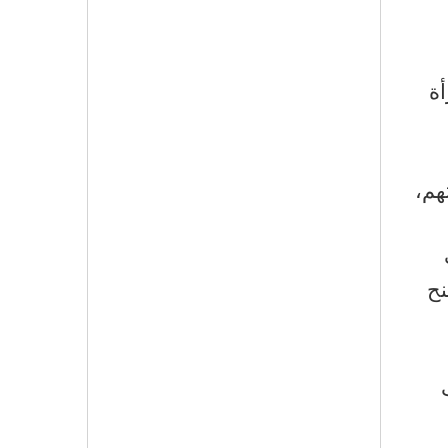
أة
هم،
نح