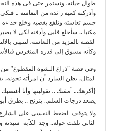
طوال حياته. وتستمر حتى فى هذه التجرب
وأدركته كمية زائدة من التعاسة .. فب
جسم تعاسته وتلفع بغضبه وخلع حذاءه و
مكتبا .. سأخلع قلبى وأدفنه لكى لا يصير 
القصة بالمزيد من التعاسة، لتنتهى بالال
وكأنه مسوق إلى قدره المنغرس فىالأسك
وفى قصة "ذراع النشوة المقطوع" من م
المثال، يظن السارد أن امرأته تخونه، ي
{أكرهك.. أمقتك .. تقولينها وأنا أغتصبك
يصعد درجات السلم.. يترنح .. يطرق أبوا
ولا يتوقف الضغط النفسى على الشارع ف
الثانى تلفت حوله.. وجد الكآبة سيدته وس