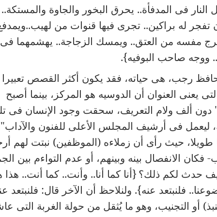
نار فى المدفأة.. يحرق البخور والجاوة والمستكة..
فجر له براكين.. تجرى فيها قنوات من لهيب..ويمدفع
يٌخرج مفسه من العتق.. ويمسك الزجاجة.. يهشمهما فى
. ووجه صاحب البوفيه}.
حافظ رجب، هى حياته، فقد يكون أكثر القصص تعبيرا
تى يعنى العنوان أن الدوسيه هو المركز، بينما أصبح
" دون ألف ولام التعريف، سحقت وجود الإنسان فى تل
ية، ليعمل فى أرشيف المجلس الأعلى للفنون والآداب"
يها طويلا، حيث رأى أن زملاءه (الموظفين) نبتت لهم أر
ان الانفصال بينه وبينهم، أو عدم التواءم بين الجم
يف حدث لكم ذلك؟
{أنا كما أنا.. وأنت.. كما أنت.. هذا 
نا.. فلنبتعد عنه}. ولنلاحظ أن الآخر قال: فلنبتعد عن
بذ) أو التجنيب، وهو ما يُثقل من حولة الغربة التى عاش