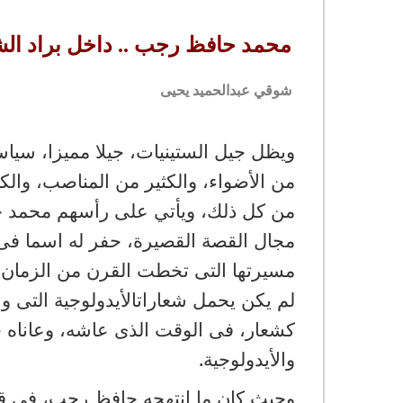
محمد حافظ رجب .. داخل براد الش
شوقي عبدالحميد يحيى
ويظل جيل الستينيات، جيلا مميزا، سياسي
من الأضواء، والكثير من المناصب، والكث
من كل ذلك، ويأتي على رأسهم محمد حاف
مجال القصة القصيرة، حفر له اسما فى 
مسيرتها التى تخطت القرن من الزمان.
لم يكن يحمل شعاراتالأيدولوجية التى وس
كشعار، فى الوقت الذى عاشه، وعاناه حيات
والأيدولوجية.
وحيث كان ما انتهجه حافظ رجب، فى ق