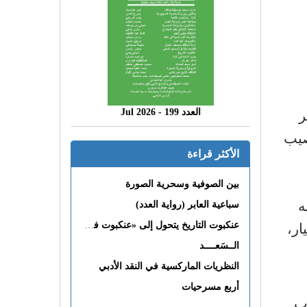
ر
العدد 199 - 2026 Jul
صيب
الأكثر قراءة
بين الصوفية وسحرية الصورة
ه
سباعية العابر (رواية العدد)
ار،
عنكبوت التاريخ يتحول إلى «عنكبوت فى القلب»
الــسَعــــد
النظريات الماركسية في النقد الأدبي
أربع مسرحيات
ب