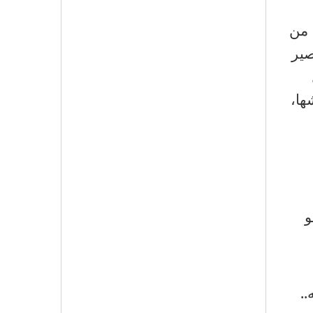
من
صير
ها،
و
..