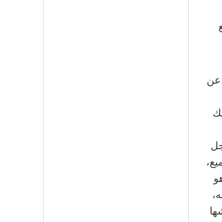
 عن
ك
جل
يع،
هو
ه،
ها