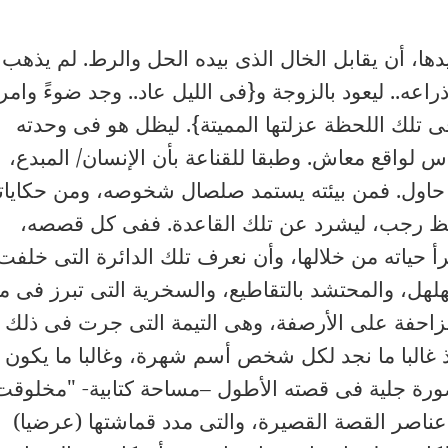
دها، أن يقابل الخال الذى بيده الحل والرط. لم يذهب
عه.. ليعود بالزوجة و{فى الليل عاد.. وجد ضوءً وامر
تلك اللحظة عزلتها المميتة}. ليظل هو فى وحدته
لواقع معاش. وطبقا للقناعة بأن الإنسان/ المبدع،
 حاول. فمن بيئته يستمد صلصال شخوصه، ومن حكايات
افظ رجب، ليشرد عن تلك القاعدة. ففى كل قصصه،
 حياته من خلالها، وأن نعرف تلك الدائرة التى خلفت
هل، والمحتشد بالتقاطيع، والسخرية التى تبرز فى م
زاحفة على الأرصفة، وهى التيمة التى جرت فى ذلك
ذ غالبا ما نجد لكل شخص أسم شهرة، وغالبا ما يكون
صورة جلية فى قصته الأطول –مساحة كتابية- "مخلوقت
عناصر القصة القصيرة، والتى مدد قماشتها (عرضيا)