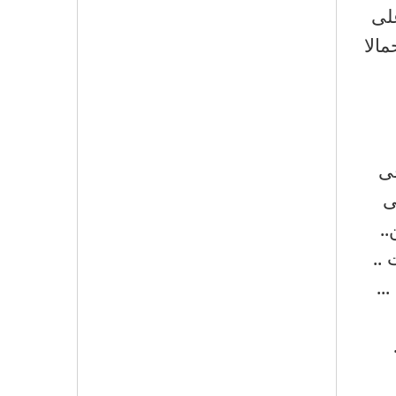
لى
الا
فى
ى
.
..
..