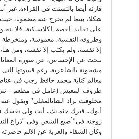
قارئه أيضا بالتشتت فى القراءة. غير أنه
شكلا، بينما لم يخرج عنه مضمونا، حيث
على تقاليد القصة الكلاسيكية، فلا يتجاو
وظروفه النفسية، مغموسة، ومنخرطة ف
إلا نفسه، ولم يكتب إلا نفسه، ومن هنا، ف
نبحث عن الإحساس، عن صورة المعاناة،
مشحونة بالشاعرية، رغم قسوتها التى ت
معالم كتابة محمد حافظ رجب فى عناصر 
ظروف المعيش (عامل فى مطعم – ثم مو
مخلوقت براد الشاىالمغلى" ويقول عنه
أبوك.. قبرك جثمانك.. أنت ولى نفسك ف
زوجته فى"أصبع الشعر. وفى "ذراع النشو
وكأن الشقاء والغربة عن الالم حاصرته 