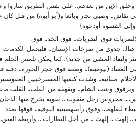
ه وخلق الإبن من بعدهم.. على نفس الطريق ساروا وع
نقاش.. وصبى نجار وبائعا و(أبو أبوه) من قبل كان حم
 وإلى القسوة أودعوه}
ضربات فوق الضربات.. فوق الخد.. فوق
عد هناك جدوى من صرخات الإنسان.. فليحمل الكدمات
عثر وليعاد المشى من جديد}. كما يمكن تلمس الحلم 
المعتاد (بيوميته).. وضعه فوق حجر الجوزة.. دفنه ف
أحلام متثائبة.. وشدت كتفيها المسترخيتين المقوستين.
م وبرقوق وعنب الشام.. ويقهقه من القلب.. القلب مات 
ق.... محروس رجل مثقوب .. ثقوبه يخرج منها الدخان .
 لثقلهما.. وفوق رأسهصينية البوفيه.. فوقها تمدد
 إلهث .. إلهث .. من أجل النظارات .. وأربطة العنق..