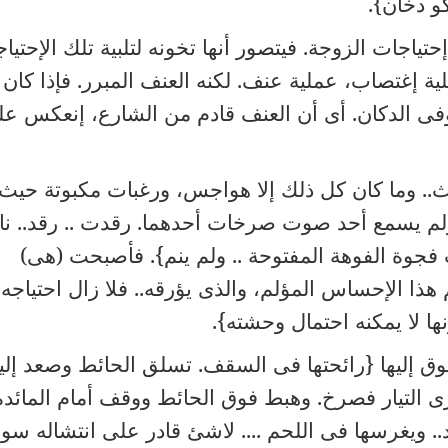
و دخان}.
ياجات الزوجة. فيتصور أنها تخونه لتلبية تلك الإحتيا
ة إغتصاب، عملية عنف. لكنه العنف المبرر. فإذا كان 
وفى الدكان. أى أن العنف قادم من الشارع، إنعكس ع
. وما كان كل ذلك إلا هواجس، ورغبات مكبوتة حيث
لم يسمع أحد صوت صرخات أحدهما. رقدت .. رقد.. نا
 فجوة الفوهة المفتوحة .. ولم ينم}. فأصبحت (هى)
م هذا الإحساس المؤلم، والذى يؤرقه.. فلا زال احتياجه
ونها لا يمكنه احتمال وحشته}.
وق إليها {رائحتها فى السقف. تسلق الحائط وصعد إليه
 التيار فصرخ. وهبط فوق الحائط ووقف أمام المائدة
يد.. ويغرسها فى اللحم .... لاشئ قادر على انتشاله سو