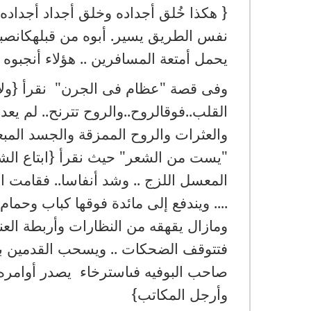
{ هكذا خُلق أجداده وخلق أجداد أجداد
نفس الطريق يسير. أبوه من قبلهكانصبى 
يحمل أمتعة المسافرين .. هؤلاء أنجبوه
وفى قصة "عظام فى الجرن" نقرأ {ولال
القلب..فوقالروح..والروح تترنح.. لم ي
والعثرات والروح الممزقة والجسد المب
"يست من الشعر" حيث نقرأ {ابتاع الشئ 
المعسل اللزج .. وشد أنفاسا.. فقامت ال
.... ويندفع إلى مائدة فوقها كباب وحما
ومازال يقهقه من النظارات وأربطة العن
فتتوقف الضحكات .. ويسحب القدمين ببطء
صاحب البوفيه فىاسترخاء يصدر أوامره ..
وأرجل المكاتب}