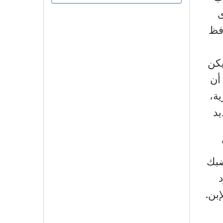
ى
افظ
يكن
 أن
ة،
يد
ضبك
بن.