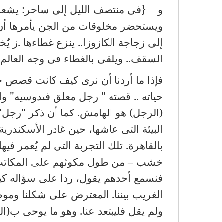
و {فى منتصف الليل إلى ساحر: يشعل ال
ويستحضر مخلوقات من الجن يأمرها أن ت
إلى زجاجة الكازوزا.. ينزع غطاءها .ز 
السقف.. ويلقى بالغطاء فى وجه العالم.
فإذا ما أردنا أن نرى كيف كانت قصص 
حياته .. قصته " رجل معلق فىدوسيه" وال
(الرجل) هو الهامش. كما أن ذكر "رجل
البيئة التى عاشها، حين غادر الأسكندر
بالقاهرة. تلك التجربة التى لم يُعمر ف
خشب – من طول مكوثهم على المكاتب- فك
فنسمع أحدهم يقول، ردا على سؤاله ك
الغريب بيننا. المعترض على شكلنا وموضوع
ولم يقل فليبتعد عنا. وهو ما يوحى ب(الن