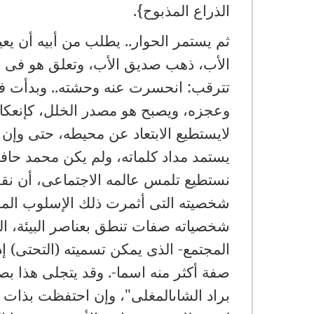
الذراع المذبوح}.
ثم يستمر الحوار.. يطلب من أبيه أن يعي
الأب، ذهب صديق الأب، وتعلق هو فى ذرا
تترقب: انحسرت عنه وحشته.. وبدأت فى 
وعجزه، ويصبح هو مصدر الخلل، كإنعكاس 
لايستطيع الابتعاد عن محيطه، حتى وإن
يستمد مداد كلماته، ولم يكن محمد ح
نستطيع تلمس عالمه الاجتماعى، أن نقرأ
شخصيته التى أثمرت ذلك الإسلوب المهل
شخصياته صفات تنطق بعناصر البيئة، ال
المجتمع- الذى يمكن تسميته (التحتى) إ
صفة أكثر منه اسما-. وقد يتجلى هذا ب
براد الشاىالمغلى"، وإن احتفظت بذات 