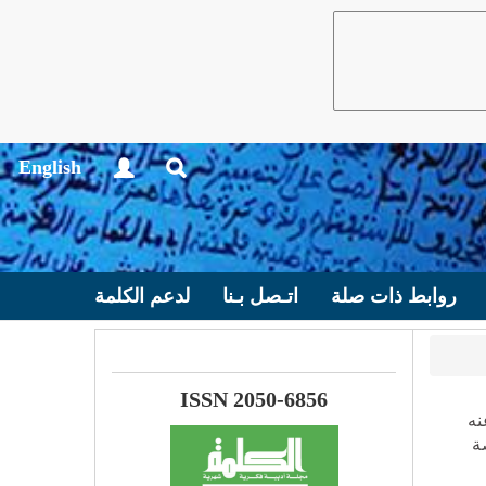
English
روابط ذات صلة
اتـصل بـنا
لدعم الكلمة
ISSN 2050-6856
نه
ة