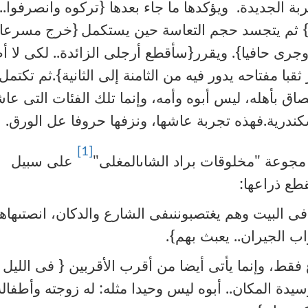
ة الجديدة. ويؤكدها ما جاء بعدها {تركوه وانصرفوا..
كى} ثم يتجسد حجم التعاسة حين يستكمل
{خرج مسرعا 
جرى حافيا}. ويقرر{سأقطع أرجلى الزائدة.. لكى لا أ
ثقبا مفتاحه يدور فيه من الثامنة إلى الثانية}.ثم تكتمل
تصاق بأهله، ليس أبوه وأمه، وإنما تلك الفئات التى عاش
ندرية.فهذه تجربة عاشها، ونزفها حروفا عل الورق.
[1]
جوعة "مخلوقات براد الشاىالمغلى"
على سبيل
قطع ذراعها:
 فى البيت وهم يغتصبوننىفى الشارع والدكان، انصتىهاه
ب الجيران.. يعبث بهم}.
قط، وإنما يأتى أيضا من أقرب الأقربين { فى الليل
يدة المكان.. أبوه ليس وحيدا مثله: له زوجته وأطفاله