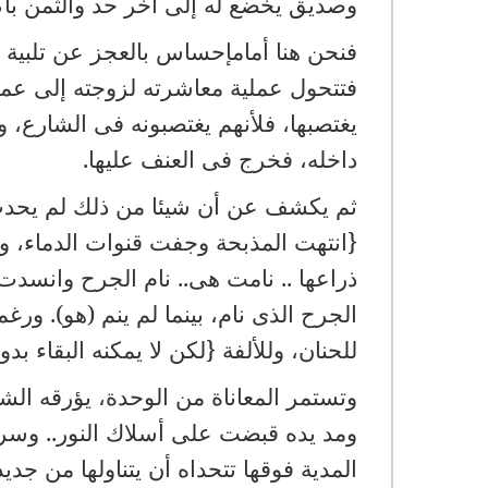
وصديق يخضع له إلى آخر حد والثمن باك
فنحن هنا أمامإحساس بالعجز عن تلبية إحت
فتتحول عملية معاشرته لزوجته إلى عملي
يغتصبها، فلأنهم يغتصبونه فى الشارع، 
داخله، فخرج فى العنف عليها.
ثم يكشف عن أن شيئا من ذلك لم يحدث.
{انتهت المذبحة وجفت قنوات الدماء، و
ذراعها .. نامت هى.. نام الجرح وانسدت
الجرح الذى نام، بينما لم ينم (هو). ورغ
للحنان، وللألفة {لكن لا يمكنه البقاء بد
وتستمر المعاناة من الوحدة، يؤرقه الش
ومد يده قبضت على أسلاك النور.. وسرى
المدية فوقها تتحداه أن يتناولها من جد