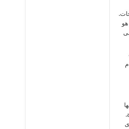
جات.
هو
لى
م
ا
.
ى