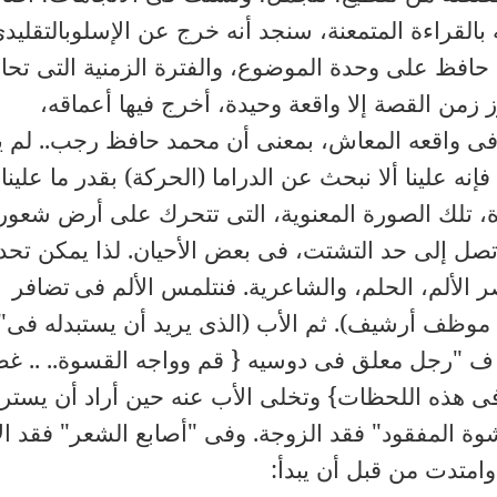
 بالقراءة المتمعنة، سنجد أنه خرج عن الإسلوبالتقليد
 حافظ على وحدة الموضوع، والفترة الزمنية التى تح
ز زمن القصة إلا واقعة وحيدة، أخرج فيها أعماقه،
ى واقعه المعاش، بمعنى أن محمد حافظ رجب.. لم 
إنه علينا ألا نبحث عن الدراما (الحركة) بقدر ما علينا
 تلك الصورة المعنوية، التى تتحرك على أرض شعوري
صل إلى حد التشتت، فى بعض الأحيان. لذا يمكن تحد
الألم، الحلم، والشاعرية. فنتلمس الألم فى
تضافر
ظف أرشيف). ثم الأب (الذى يريد أن يستبدله فى"
 ف "رجل معلق فى دوسيه { قم وواجه القسوة.. .. غ
ى هذه اللحظات} وتخلى الأب عنه حين أراد أن يسترد
ة المفقود" فقد الزوجة. وفى "أصابع الشعر" فقد الإ
وامتدت من قبل أن يبدأ: