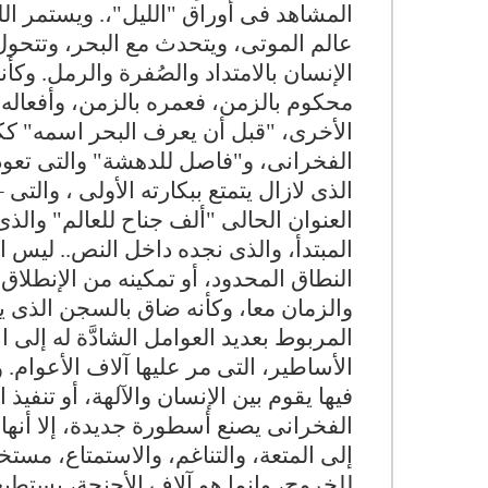
المشاهد فى أوراق "الليل"،. ويستمر الل
عالم الموتى، ويتحدث مع البحر، وتتحو
الإنسان بالامتداد والصُفرة والرمل. وكأ
محكوم بالزمن، فعمره بالزمن، وأفعاله با
الأخرى، "قبل أن يعرف البحر اسمه" كك
الفخرانى، و"فاصل للدهشة" والتى تعود ب
الذى لازال يتمتع ببكارته الأولى ، والت
العنوان الحالى "ألف جناح للعالم" والذ
المبتدأ، والذى نجده داخل النص.. ليس ا
النطاق المحدود، أو تمكينه من الإنطلاق
والزمان معا، وكأنه ضاق بالسجن الذى 
المربوط بعديد العوامل الشادَّة له إلى ا
الأساطير، التى مر عليها آلاف الأعوام.
فيها يقوم بين الإنسان والآلهة، أو تنفي
الفخرانى يصنع أسطورة جديدة، إلا أنها
إلى المتعة، والتناغم، والاستمتاع، مستخ
للخروج، وإنما هو آلاف الأجنحة، يستطيع