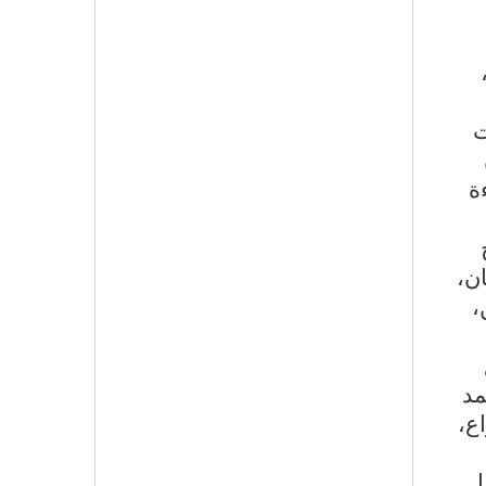
ت
ة
ان،
،
مد
ع،