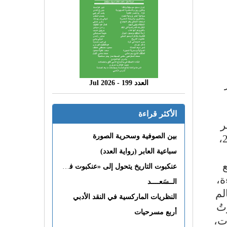
العدد 199 - 2026 Jul
الأكثر قراءة
ر
بين الصوفية وسحرية الصورة
اننا نتذكر على الفور رواية "دموع الإبل" للمبدع محمد إبراهيم طه التى صدرت فى العام 2008،
سباعية العابر (رواية العدد)
عنكبوت التاريخ يتحول إلى «عنكبوت فى القلب»
ة،
الــسَعــــد
لم
النظريات الماركسية في النقد الأدبي
تُ
أربع مسرحيات
ات،