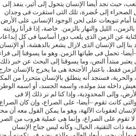
عب، حيث نجد أيضا الإنسان يتحول إلى أثير، ينفذ إلى
ل الصحراء إلى خُضرة، تلك التى استقرت فى وجدان
ننا أمام تنويعات على لحن الوجود الإنسانى على الأرض،
لزمن،، الليل والنهار بالزمن. خاصة، إذا قرأنا روايته
ناية عن الزمن الذى يلعب دورا أساسيا فى كل إبداعا
نا إلى الإنسان الذى لازال يشعر بالدهشة، أو الإنسان
ى –أيضا- تحمل فى طياتها الزمن. وهو ما يسوقنا إلى قراء
ى يعتبر مبتدأ النص، وما يسوقنا إلى البحث عن خبر ذلك
لزمن فقط، باعتبار الأجنحة هى ما يخرج بالإنسان خارج
، والحرية، فسنجد أنه ينطلق بالإنسان متحررا من المك
يعيش داخله منذ مولده، واسمه الجسد، أو اسمه الوطن
لأرض، وإلى المحدودية، وإذا كنا لم نر ذلك إلا فى
 والتى كانت تقوم –أيضا- على الصراع، وإن كان الصراع
ذ الإنسان لعقوبات الآلهة، وهو ما يمكن القول معه أن مح
 لا تقوم على الصراع، وإنما هى عملية هروب من الصرا
دمة ذات التقنية، الخيال، وكأنه ليس جناح الإنسان
 بها أن يجوب أبعاد العالم، والذى يضم فى تكوينه أرضنا