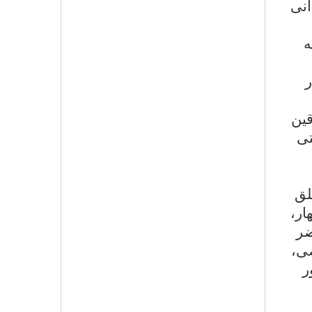
أنى
ه
ر
قين
تى
لق
ار،
ضر
ضى،
ر