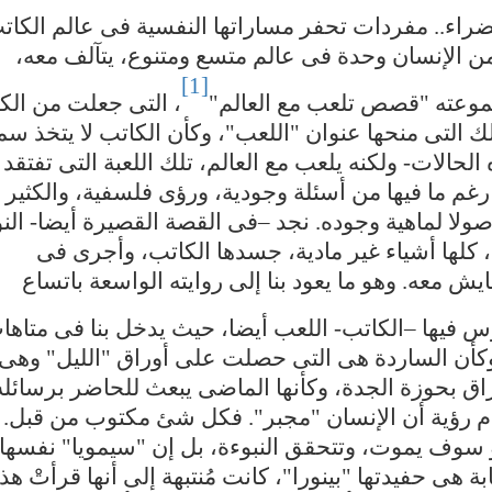
خضراء.. مفردات تحفر مساراتها النفسية فى عالم الكات
 الإنسان وحدة فى عالم متسع ومتنوع، يتآلف معه،
[1]
موعته "قصص تلعب مع العالم"
، التى جعلت من الك
تلك التى منحها عنوان "اللعب"، وكأن الكاتب لا يتخذ س
حالات- ولكنه يلعب مع العالم، تلك اللعبة التى تفتقد
غم ما فيها من أسئلة وجودية، ورؤى فلسفية، والكثير 
صولا لماهية وجوده. نجد –فى القصة القصيرة أيضا- النو
 كلها أشياء غير مادية، جسدها الكاتب، وأجرى فى
ايش معه. وهو ما يعود بنا إلى روايته الواسعة باتساع
رس فيها –الكاتب- اللعب أيضا، حيث يدخل بنا فى متاها
عبة وكأن الساردة هى التى حصلت على أوراق "الليل" وهى
راق بحوزة الجدة، وكأنها الماضى يبعث للحاضر برسائله
مام رؤية أن الإنسان "مجبر". فكل شئ مكتوب من قبل.
وف يموت، وتتحقق النبوءة، بل إن "سيمويا" نفسها
ة هى حفيدتها "بينورا"، كانت مُنتبهة إلى أنها قرأتْ هذ