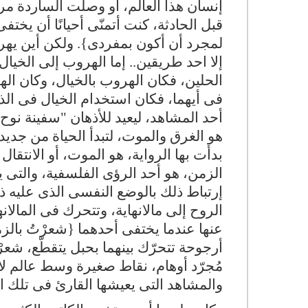
إنسان هذا العالم، او وصلت الساردة مر
قبل الحادثة، كنت أتمنّى أحيانًا أن يختفى
لمجرد أن أكون بمفردى}. ولكن أين يهرب
إلا احد طريقين.. إما الهروب إلى الخيال
الحلين، فكان الهروب بالخيال، وكان اله
فى أيهما، فكان استخدام الخيال فى الذ
أحد المشاهد، ليعيد للأذهان "سفينة نوح
هو الغرق والموت، لتبدأ الحياة من جديد،
بدأت بها الرواية، هو الموت، أو الانتقال 
الزمن، هو أحد الرؤى الفلسفية، والتى
إرتباط ذلك بالوضع النفسى الذى عليه ذ
الروح إلى مالانهاية، وتتحرك فى المالان
عنها عندما يختفى أحدهما {شعرْتُ بالز
أرجوحة تتحرّك بينهما بحبل يتقطّع، شعرْ
مُجرّد أوهام، نقاط صغيرة وسط عالم لا
والمشاهد التى يعيشها القارئ فى تلك ا