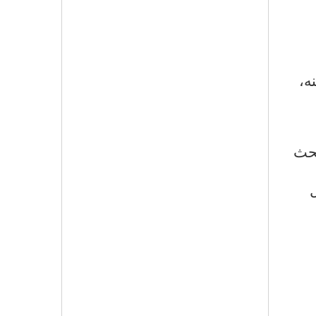
ه،
بحث