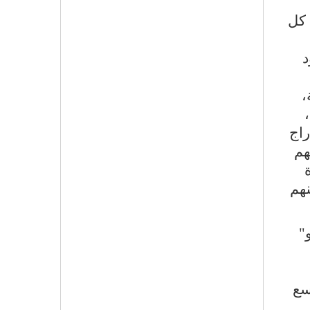
 كل
د
،
راج
هم
نهم
"
سع