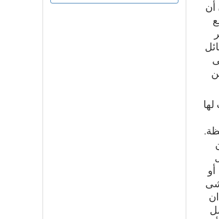
 أن
ع
ر
ائل
ى
ن
لها
ظة.
ل
أو
مشى
ان
ل