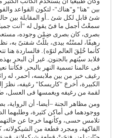
وكان طبيعيا أن يستخدم الكاتب الكثير م
بين "هنا" و"هناك"- لتكون القواعد وال
شئ قابل لكل شئ ..أو المقابلة بين حالتى
سمعْتُ أجمل ما فىّ يقول له "أنت جميل"
بصرى، كان بصرى ضِمْن وجوده، مستعدة لي
رهيفًا، لمسْتُه بيدى، بللّتُ شفتىّ به، 
كأنما خُلِقَ العالم لتوّه}. فالساردة هن
فلابد سيُتهم بالجنون. غير أن البحر بهذه 
فى عالمنا تسمية النهر بالبحر. فكأننا ن
رغيف خبز من بين ملابسه، أحمر، له رائح
الكبيرة، أخرجَ "كاريسكا" رغيفه، نظرَ 
لقمة من رغيفه ويغمسها فى العسل، طا
ومن مظاهر الجنة –أيضا- أن الرواية، بطو
ووجودهما فى أماكن كثيرة، وطلبهما الد
تلامس حسى، وكأنهما خرجا عن حالتهما 
الفاكهة، ومجرد قطعة من الشيكولاته، كط
حبّات لوز، فتحَتْ قطعة شيكولاتة، قضمَت