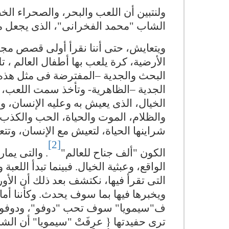
ولنتبين أن اللعب والبحر، والصحراء ال
الشاب "محمد الفخرانى"، الذى يجعل من
ويتعايش، حتى أننا نقرأ أولى قصص مج
الأرضية، كرة يلعب بها أطفال العالم ، 
البحث والجدية –المفترضة فى مثل هذه ال
الجدية –الظاهرية- وتأخذ سمت اللعب، ر
الخيال، الذى يعيش به وعليه الإنسان، و
والظلام، الموت والحياة، الحب والكذب،
شراينها الحياة، لتعيش مع الإنسان، وتتع
[2]
الكون "ألف جناح للعالم"
. والتى يما
الواقع، وعبثية الخيال. فبينما تبدأ الل
التى تقرأ فيها، نكتشف بعد ذلك أن الأو
ويخبرها فيها بما سوف يحدث. وكأننا أ
ف"سيمويا" سوف تحب "دوفو"، ودوفو س
ترى حفيدتها { عرِفَتْ "سيمويا" أن الشاب