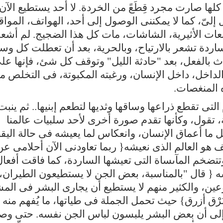
لها صارت مجرد قِطَعً من الخردة. لا أحد يستطيع الآن
 إلىّ، كما لا يمكننى الوصول إلى أحد، الهواتف، المواق
مربعات الأثيرية، الشاشات، مات كل هذا الضجيج. لم أشع
لساردة تشعر بالارتياح، وبالحرية، بعد أن تعطلت كل وس
دث بالفعل، بعد "حادثة الليل" وتوقف كل شئ، فإنها عل
 الداخل، داخل الإنسان، ورغبته المكبوتة، فى التخلص م
 المنغصات.
لتى تقطع ذراعها وساقها وثديها لتطعم إبنيها.. ثم ينبت 
ة، تقول، وكأنها تقدم صورة أخرى لأحد سلبيات عالمنا
ما أعماق الإنسان، وانعكاس لما يعيشه فى حالة اليق
 هو العالم الذى نعيشه{ ربما تعاودنى الآن أحلامى عن
 وتتضخم المآىساة التى تعيشها الساردة، كما فاقت أفعا
{ قال "بالمناسبة، بعض الجن لا يستطيعون الطيران، 
عين، والكثير منهم لا يستطيع أن يجارى البشر فى ال
َرْق أزرق} حيث تحمل الجملة فى طياتها، ما يُفهم منه 
 إلى أن بعض البشر يلبسون لباس الجن نفسه. حتى وص