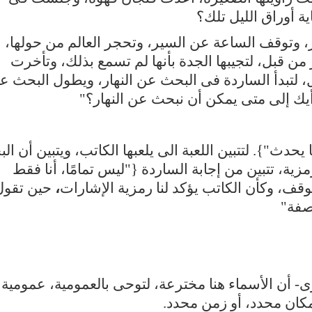
ية أوراق الليل تلك؟
، وتوقف الساعة عن السير، وتحجر العالم من حولها،
ن قبل، لتجيبها الجدة بأنها لم تسمع بذلك، وتأخرت
، لتبدأ الساردة فى البحث عن النهار، ويطول البحث عن
رأيك إلى متى يمكن أن نبحث عن النهار؟"
دث"}. لتتبين اللعبة الى يلعبها الكاتب، ويتبين أن ال
مزية، تتبين من إجابة الساردة {"ليس تمامًا، أنا فقط
ف، وكأن الكاتب يؤكد لنا رمزية الإشارات
،
حين تقول
صفة"
رى- أن الأسماء هنا مخترعة، لتوحى بالعمومية، عمومية
كان محدد، أو زمن محدد.