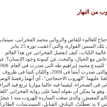
وب من النهار
ناح للعالم» للقاص والروائى محمد الفخرانى، سيتبادر
إلى الذهن مباشرة، أن الرواية كُتبت فى تلك السنين الفوارة، والتى أعقبت ثورة 25 يناير
البية الكتاب، كيف انفصل الفخرانى عن هذا العالم
د، وعاش مع الخيال، والبحث عن كينونة وجود الإنسان؟. غي
ورواية "خور الجمال" لأحمد أبو خنيجر، والتى صدرت أيضا فى 2008، واللتان كتبتا فى ظروف
ا عليهما "الهروب الاحتجاجى"، أى أنهما رفضتا الوضع
ى فى الصحراء، ليقيما فيه عالما موازيا ترتع فيه البراء
 وهو ما يمكن أن نقوله أيضا على رواية الفخرانى "للعا
عالم المعيش، والذى سعت الساردة للهروب منه { شعرْ
تى لا بد تعطّلَتْ، البنادق، القنابل، المسدسات، الطائر