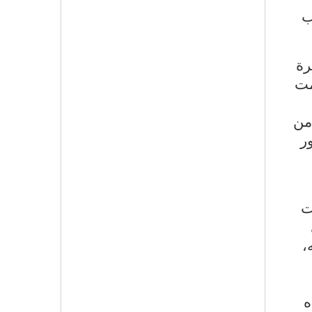
ب
رة
مت
من
ر
ت
،
ه