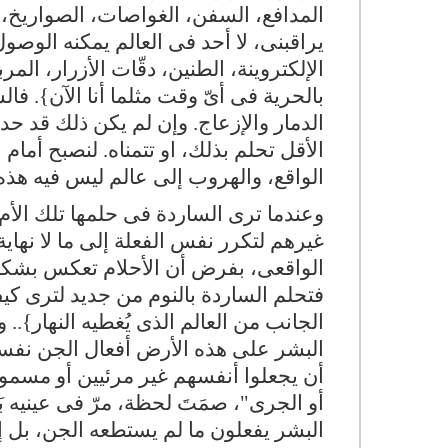
المدافع، السفن، الغواصات، الصواريخ، ك
يراقبنى، لا أحد فى العالم يمكنه الوصول
الإلكتروينة، الطنين، دقّات الأزرار، ال
بالحرية فى أىّ وقت مثلما أنا الآن}. فا
الدمار والإزعاج. وإن لم يكن ذلك قد ح
الأقل تحلم بذلك، او تتمناه. لنصبح أمام
الواقع، والهروب إلى عالم ليس فيه هذه
وعندما ترى الساردة فى حلمها تلك الأم ا
غيرهم لتكرر نفس الفعلة إلى ما لا نهاي
الواقعى، بفرض أن الأحلام تعكس بشكل 
فتحلم الساردة بالنوم من جديد لترى كيف
الجانب من العالم الذى يُغطيه النهار}..
البشر على هذه الأرض أفعال الجن نفسه 
أن يجعلوا أنفسهم غير مرئيين أو مسمو
أو الجرى"، صمَتَ لحظة، مرّ فى عينيه ب
البشر يفعلون ما لم يستطعه الجن، بل