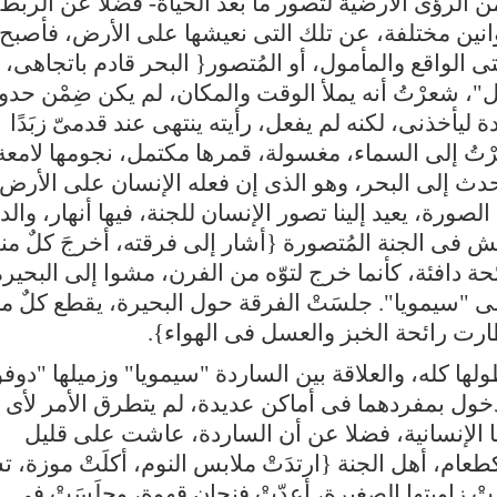
ن الرؤى الأرضية لتصور ما بعد الحياة- فضلا عن الربط
قوانين مختلفة، عن تلك التى نعيشها على الأرض، فأصبح
 الواقع والمأمول، أو المُتصور{ البحر قادم باتجاهى،
، شعرْتُ أنه يملأ الوقت والمكان، لم يكن ضِمْن حدو
أخذنى، لكنه لم يفعل، رأيته ينتهى عند قدمىّ زبَدًا
نظرْتُ إلى السماء، مغسولة، قمرها مكتمل، نجومها لامعة
ا تتحدث إلى البحر، وهو الذى إن فعله الإنسان على الأرض،
الصورة، يعيد إلينا تصور الإنسان للجنة، فيها أنهار، والد
عيش فى الجنة المُتصورة {أشار إلى فرقته، أخرجَ كلٌ من
ة دافئة، كأنما خرج لتوّه من الفرن، مشوا إلى البحيرة
إلى "سيمويا". جلسَتْ الفرقة حول البحيرة، يقطع كلٌ م
رت رائحة الخبز والعسل فى الهواء}.
لها كله، والعلاقة بين الساردة "سيمويا" وزميلها "دوفو
خول بمفردهما فى أماكن عديدة، لم يتطرق الأمر لأى
الإنسانية، فضلا عن أن الساردة، عاشت على قليل
عام، أهل الجنة {ارتدَتْ ملابس النوم، أكلَتْ موزة، ت
ْ زاويتها الصغيرة، أعدّتْ فنجان قهوة، وجلَسَتْ فى