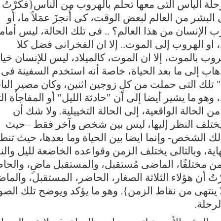
حلة اليأس التى معها تحلم بالهروب من الناس{فكّرْتُ 
 البشر من العالم لبعض الوقت، كى أُنجزَ عمَلاً ما، أو
 الإنسان من هذا العالم؟ .. فى تلك الحالة، ليس أمام
، او الهروب إلى الموت.. إلا ان الفخرانى فضل كلا
روب بالموت، إلا ان الموت، كالميلاد، ليس للإنسان خيا
هاب إلى ما بعد الحياة، خاصة أنه استخدم السفينة فى
" تلك التى حملت من كلٍ زوجين اثنين، وكان مصير البا
 وهو ما يشير أيضا إلى أن "حادثة الليل" أو المفاجأة ال
من الحالة الواقعية، إلى الحالة التخييلية. ولا شك أن
 يختلف النظر إليها، ليس بين شخص وآخر فقط –حيث
لك الشخص- وإنما ايضا بين الحياة وما بعدها، حيث تنط
هاية، وبالتالى يختلف الزمن وقواعده الخاضعة لليل والنه
من مختلفًا، الماضى مُستقبل، والمستقبل ماضٍ، والحا
تُ أن هؤلاء الثلاثة الصغار، الحاضر، المستقبل، والما
 ينتهى من نقاط الزمن}. وهو ما يؤكد ويوضح تلك الصو
لرحلة.