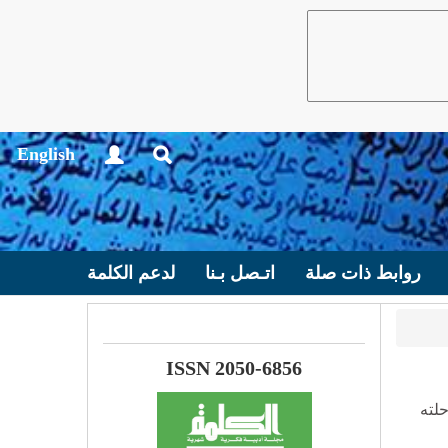
English
روابط ذات صلة
اتـصل بـنا
لدعم الكلمة
ISSN 2050-6856
حلته