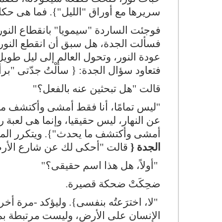
سريرها مع أوراق "الليل"}. فما هى حكا
فوجئت الساردة "سيمويا" بانقطاع النور
فسألت الجدة، هل سبق أن انقطع النور م
عودة النور، وتحول العالم إلى ليل طويل
فتعاود سؤال الجدة: { سألْتُ جدّتى "ب
قالت "هل تبحثين عنه بالفعل؟"
"ليس تمامًا، أنا فقط أمشى وأكتشف ما يح
عن النهار، ليس حقيقيا، وإنما هى لعبة ر
أمشى وأكتشف ما يحدث"}. ويتكرر الموق
الجدة {
قالت "أحكى لك عن شارع الأر
"أولاً، هل هذا اسم حقيقى؟"
ضحِكَتْ ضحكة قصيرة.
"لا، اخترَعتُه بنفسى}. وليؤكد -مرة أخ
الإنسان على الأرض، وليست مرتبطة بم