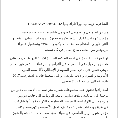
الشاعرة الإيطالية لورا كارافاجليا
LAURA GARAVAGLIA
من مواليد ميلان و تقيم في كومو
هي شاعرة ، صحفية، مترجمة ،
مؤسسة و رئيسة لدار الشعِر بكومو، مديرة المهرجان الدولي للشعر و
النثر الأوربي
المنظم مدة 14 سنة بكومو،
C
omo
وتستقبل شعراء
مرموقين من مختلف بقاع العالم في كل نسخة.
لورا غرفجليا عضوة في لجنة التحكيم للجائزة الادبية الدولية أحرزت على
عدة جوائز دولية في الشعر بفضل التزامها بنشر ثقافة الشعر عبر العالم
، وهي عضوة في نادي القلم السويدي الإيطالي لأكاديمية العلوم
الأوروبية والفنون والأدب بباريس، والتي منحتها جائزة الشعر سنة2017
بالإضافة الى استحقاقات لا تحصى.
اصداراتها تحتوي على مجموعات شعرية مترجمة الى الاسبانية ، ديوانين
ترجما الى اليابانية و تلاث دواوين باللغة الرومانية الى جانب دواوين
مترجمة الى الأوكرانية، السربية، الفيتنامية و الكورية كما أنها شاركت
في عدة مهرجانات شعرية بمختلف الدول الآسيوية والأوروبية، وكانت
مؤخرا شهر ابريل الماضي، في ضيافة مؤسسة الكلمة للثقافة والفنون