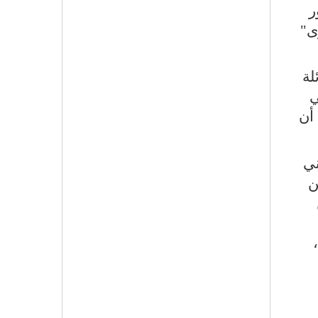
ر
ى"
لة
ي
 أن
ني
ن