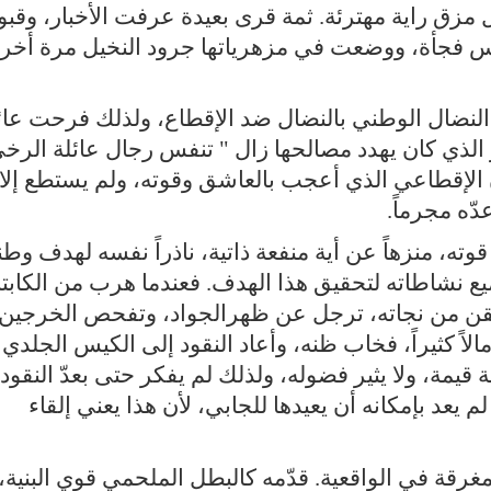
مثل مزق راية مهترئة. ثمة قرى بعيدة عرفت الأخبار، وقبو
اس فجأة، ووضعت في مزهرياتها جرود النخيل مرة أخر
ن النضال الوطني بالنضال ضد الإقطاع، ولذلك فرحت عائ
 الذي كان يهدد مصالحها زال " تنفس رجال عائلة الرخ
ما الشيخ سلمان الإقطاعي الذي أعجب بالعاشق وقوته، ولم يستطع إلا
دّه مجرماً.
 قوته، منزهاً عن أية منفعة ذاتية، ناذراً نفسه لهدف وط
ع نشاطاته لتحقيق هذا الهدف. فعندما هرب من الكابت
يقن من نجاته، ترجل عن ظهرالجواد، وتفحص الخرجين
الاً كثيراً، فخاب ظنه، وأعاد النقود إلى الكيس الجلدي
 قيمة، ولا يثير فضوله، ولذلك لم يفكر حتى بعدّ النقود،
م يعد بإمكانه أن يعيدها للجابي، لأن هذا يعني إلقاء
غرقة في الواقعية. قدّمه كالبطل الملحمي قوي البنية،