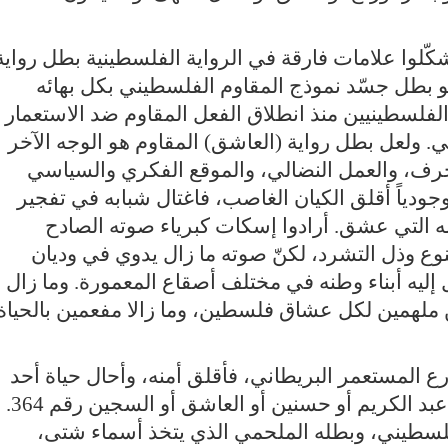
شكّلوا علامات فارقة في الرواية الفلسطينية بطل رواية
و بطل جسّد نموذج المقاوم الفلسطيني بكل بهائه
فلسطينيين منذ انطلاق الفعل المقاوم ضد الاستعمار
لي. ولعل بطل رواية (العاشق) المقاوم هو الوجه الآخر
حرف، والعمل النضالي، والموقع الفكري والسياسي
وجودياً أقلق الكيان الغاصب، فاغتال شبابه في تفجير
 التي عشق. أرادوا إسكات كبرياء صوته الصادح
وع وذل التشرد، لكنّ صوته ما زال يدوي في وديان
يه أبناء وطنه في مختلف أصقاع المعمورة. وما زال
 ملهمين لكل عشاق فلسطين، وما زالا مفعمين بالحياة
 المستعمر البريطاني، فأقلق أمنه، وأحال حياة أحد
ضباطه إلى كابوس متصل. هو قاسم
فلسطيني، وبطله الملحمي الذي يتخذ أسماء شتى،