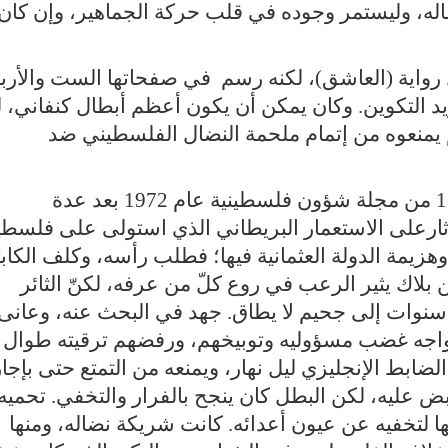
له، وليستمر وجوده في قلب حركة الجماهير، وإن كان
واية (العاشق)، لكنه رسم في صفحاتها الست والأرب
يد التكوين. وكان يمكن أن يكون أعظم أبطال كنفاني، ل
لم يمنعوه من إتمام ملحمة النضال الفلسطيني ضد
نشرت الرواية للمرة الأولى في العدد 16 من مجلة شؤون فلسطينية عام 1972 بعد عدة
رعلى الاستعمار البريطاني الذي استولى على فلسط
ولى وهزيمة الدولة العثمانية فيها؛ فطلب رأسه، وكلف الكاب
ن بلاك يثير الرعب في روع كلّ من عرفه، لكنّ الثائر
سنوات إلى جحيم لا يطاق. جهد في البحث عنه، وعانى
وواجه غضب مسؤوليه وتوبيخهم، ورفضهم ترقيته طوال
 الضابط الإنجليزي ليل نهار، ويمنعه من التمتع حتى بإجا
بض عليه، لكن البطل كان ينجح بالفرار والتخفي. تحميه
 لتخفيه عن عيون أعدائه. كانت شريكة نضاله، ومنها