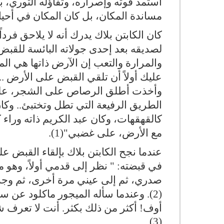
استمد قوته وإصراره، وتفاؤله الثوري، 
مساندة المكان، بل كان المكان في أحيان 
كان الكابتن بلاك يدرك أنه لا يلاحق فردا
لصديقه بعد إحدى جولاته البائسة للقبض 
والمرارة والتعب إن الآرض ذاتها هي ال
عليك أولاً أن تلقي القبض على الأرض .
وأخذت أطلق الرصاص على الشجر، على
الطريق الرفيعة التي تطل وتختبئ.. وك
كالقهقهات، وكان عبد الكريم ذاته وراء
مع الأرض، على غضبي"(1).
عندما نجح الكابتن بلاك بإلقاء القبض 
في قبضته: " نظر إلى قدمي أولاً، وهو م
صدري، ثم إلى عيني مرة أخرى، ثم وجد الك
(2). وعندما سأله الميجور ماكلود عن
أوف! أكثر من ذلك بكثر. أنت لا تعرف شي
(3).