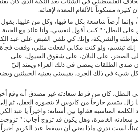
بخلاف الفلسطيني في الشتات بعد النكبة الذي كان يفتق
كثيرة مسكوناً بالألغام المعدة لإفنائه.
ً، وإنما أرضاً شاسعة بكل ما فيها، وكل من عليها. يقول
على البطل: " كنت أقول لنفسي، وأنا عائد مع الخيبة
متواطئة والشريكة، وإنك كي تلقي القبض على عبد الك
. إنك تبتسم، ولو كنت مكاني لفعلت مثلي، وقفت فجأة
 الصخر، على البلان، على شقوق السيول، على
ان صدى الطلقات يمضي في ذلك العراء ويمتد إليّ
 كل شيء في ذلك الجرد، يقيسني بعينيه الخبيثتين ويض
على البطل، كان من فرط سعادته غير مصدق أنه وقع أخير
ا زال يبتسم خارجاً من كابوس لا يتصوره العقل، ثم إلى
لمة المناسبة فقالها بين أسنانه: واخيراً يا عبد الكري
 سر سعادته الغامرة، وهل يكون قد تزوج أجاب: " تزوجت
ئاً، لست تدري ماذا يعني أن يسقط عبد الكريم أخيراً"