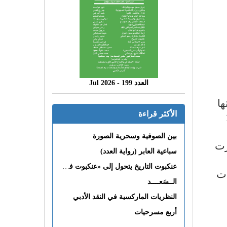
العدد 199 - 2026 Jul
ها
الأكثر قراءة
 1965
بين الصوفية وسحرية الصورة
زت
سباعية العابر (رواية العدد)
عنكبوت التاريخ يتحول إلى «عنكبوت فى القلب»
ات
الــسَعــــد
النظريات الماركسية في النقد الأدبي
أربع مسرحيات