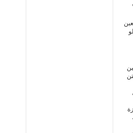
عبن
و
ين
تن
زة