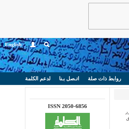
English
روابط ذات صلة
اتـصل بـنا
لدعم الكلمة
ISSN 2050-6856
ر
ق