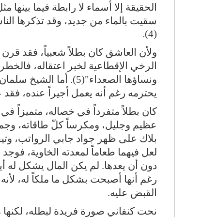
الحقيقة إلا أسماء لا رابطة فيما بينها 
سقيت بالماء من جديد، وقد تذكرها الن
(4).
ولأن العاشق كان بطلاً شعبياً، فقد قر
الرخي الإقطاعية لخبر اعتقاله، فالخطر
ونساؤها الصعداء"(5). أ
يحترمه رغم أنه يعمل أجيراً عنده، فقد ع
كان بطلاً متفرداً في خصاله، متميزاً في
عظيم وجليل، ومكرساً كلّ طاقاته، وجمي
بلاك على ظهر جواد جابي الرواتب، وت
لعل فيهما طعاماً لمعدته الخاوية، فوجد م
دون أن يعدها. لم يكن المال يشكل له أية
رغم أنها أصبحت بشكل ما ملكاً له، لأنه ل
القبض عليه.
نحت كنفاني صورة فريدة لبطله، لكنها م