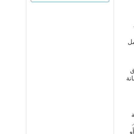
مل
ق
نة
ة
و