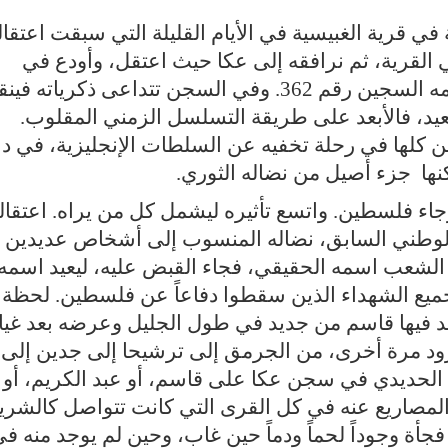
في قرية الغبيسية في الأيام القليلة التي سبقت اعتقال
 القرية، ثم نرافقه إلى عكا حيث اعتقل، وأودع في
زنزانة صغيرة في سجن عكا، وصار اسمه السجين رقم 362. وفي السجن تتداعى ذكرياته في
عيد، فالأبعد على طريقة التسلسل الزمني المقلوب.
 كلها في رحلة تخفيه عن السلطات الإنجليزية، في دلا
كنها جزء أصيل من نضاله الثوري.
رجاء فلسطين. واتسع تأثيره ليشمل كل من يراه. اعتقال
الوطني السابق، نضاله المنسوب إلى أشخاص عديدين
الشعب اسمه الحقيقي، فجاء القبض عليه، ليعيد اسمه
ميع الشهداء الذين سقطوا دفاعاً عن فلسطين. لحظة
ولد فيها قاسم من جديد في طول الجليل وعرضه بعد غي
جرود مرة أخرى، من الجرمق إلى ترشيحا إلى جدين إلى
ب الحديدي في سجن عكا على قاسم، أو عبد الكريم، أو
سجين رقم 362، انفتحت المصاريع عنه في كل القرى التي كانت تتواصل كالش
أة وجوداً لحماً ودماً حين غاب، وحين لم يوجد منه ف