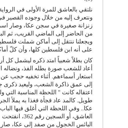
نلتقي بالعاشق للمرة الأولى في الرواية 
ونتعرف إليه من خلال وجوده القصير في
من الحاضر إلى الماضي القريب، ثم الب
ويجعلنا ننتقل إلى أماكن شملت فلسطين
على أنه ابن فلسطين كلها، وأن كلّ أما
كان بطلاً شعبياً امتد ذكره ليشمل كل أ
أعاد للشعب صورة بطله الفذ، ونضاله 
استعار أسماءهم. أثناء تخفيه حجب عن 
إلى عمق ذاكرة الشعب، وليعيد ذكرى ج
اعتقاله كانت " اللحظة المناسبة التي 
طويل. كالمد عاد فجأة فغذا به يملأ ال
عكا.. وفي اللحظة التي أغلق فيها البا
العاشق، أو ال
البائس الخجول من صفد إلى عكا، صار فج