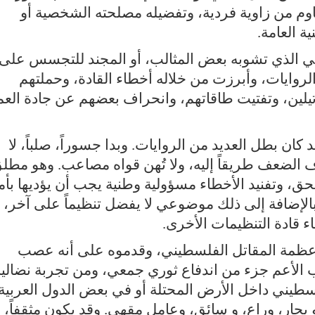
قاوم من زاوية فردية، وتفضيله مصلحته الشخصية أو
 العامة.
 الذي تشوبه بعض المثالب، أو المجند للتجسس على
لروايات، وأبرزت من خلاله أخطاء القادة، وحملتهم
يلين، وتفتيت طاقاتهم، وانحراف بعضهم عن جادة الع
ان بطل العديد من الروايات. وبدا جسوراً، صلباً، لا
ف الضعف طريقاً إليه، ولا تُهن قواه مصاعب. وهو مطل
لحق، وتفنيد الأخطاء مسؤولية وطنية يجب أن يؤديها بأما
بالإضافة إلى ذلك موضوعي لا يفضل تنظيماً على آخر،
ء قادة التنظيمات الأخرى.
 عظمة المقاتل الفلسطيني، وقدموه على أنه عصب
لب الأعم جزء من اندفاع ثوري جمعي، ومن تجربة نضالي
سطيني داخل الأرض المحتلة أو في بعض الدول العربية.
بحار، وراع، و سائق، وعامل مقهى. وقد يكون مثقفاً، أ