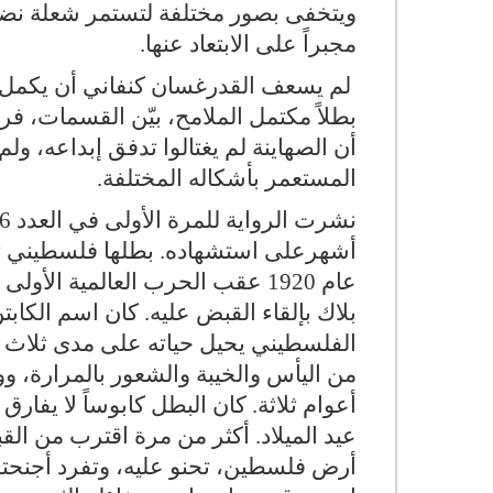
ويتخفى بصور مختلفة لتستمر شعلة نضا
مجبراً على الابتعاد عنها.
لم يسعف القدرغسان كنفاني أن يكمل ر
بطلاً مكتمل الملامح، بيّن القسمات، فر
أن الصهاينة لم يغتالوا تدفق إبداعه، و
المستعمر بأشكاله المختلفة.
أشهرعلى استشهاده. بطلها فلسطيني ثا
عام 1920 عقب الحرب العالمية الأ
بلاك بإلقاء القبض عليه. كان اسم الكابت
الفلسطيني يحيل حياته على مدى ثلاث 
من اليأس والخيبة والشعور بالمرارة، 
أعوام ثلاثة. كان البطل كابوساً لا يفارق
عيد الميلاد. أكثر من مرة اقترب من الق
أرض فلسطين، تحنو عليه، وتفرد أجنحتها