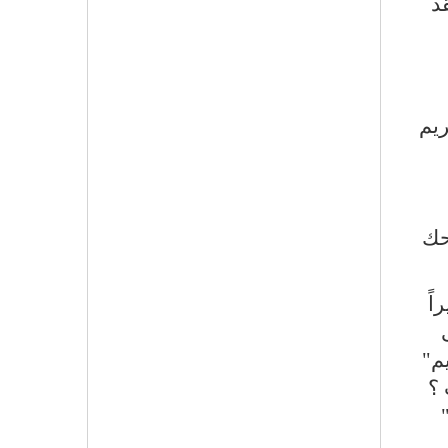
د
ريم
حك
اً
م"
 ؟