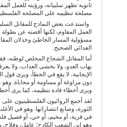
ثانوية تظهر سلبياته، ورؤيته للعمل الم
مصلحة تنظيمه على المصلحة الفلسطينية
واستدعت بعض النماذج للمقاتل السلبي
العمل المقاوم، لكنها أقصته عن بطولة ا
مسؤولية المسار الخاطئ وخذلان المقات
الفدائي الصحيح.
أما المقاتل الشجاع المخلص لوطنه، فقد ك
يهاب العدو، ولا يخشى العذاب، ولا يعر
الإيجابية، لا يقع في الخطأ، ويرى قول ا
دون مراوغة أو مساومة أو محاباة. وهو 
ويرى أخطاء قادة تنظيمه، كما يرى أخطا
لقد أجمع الروائيون الفلسطينيون على
الثورة، وصانع انتصاراتها. وهو في الأغ
في قرية، أو مخيم، أو حي، أو فصيل فل
وهو ابن الشعب الكادح؛ عامل، وفلاح، و 