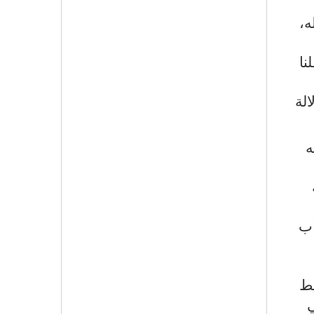
ه،
نقلنا
لة
ه
اب
ريط
ي