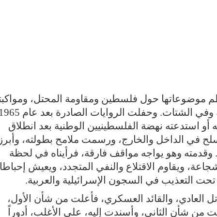
ظم موضوعاتها حول فلسطين ومقاومة المحتل، ومواكبت
للواقع الفلسطيني داخل الأرض المحتلة وفي الشتات. وحفلت الروايات الصادرة بعد عام
 أو استدعته نهضة الفلسطينيين الوطنية بعد انطلاق
سلح في الداخل والخارج، ورسمت ملامح بطولته، وأبر
. وقدمته وهو يواجه مواقف فارقة، فرأيناه في لحظة
جاعة، ويقاوم الاقتلاع والنفي المتجدد، ويعيش إحباط
حت التعذيب في السجون الإسرائيلية والعربية.
اتل العادي، والقائد العسكري، فأعلت من شأن الأول،
طت من شأن الثاني، وأسندت إليه، على الأغلب، أدوراً