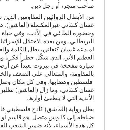
صاحب متجر، أو رجل دين.
من الأبطال الروائيين المقاومين الذين 
غسان كنفاني غيرالمكتملة (العاشق). ه
وحضوره الطاغي في الأدب، وفي حياة ال
البريطاني، ومن بعده الاحتلال الإسرائي
لمبدعه غسان كنفاني، بطل الكلمة وال
العظيم الأثر، الذي شكّل خطراً فكرياً و
سيارة مفخخة في بيروت بعيداً عن أرضه
بالمقاومة، والمتعالي على الضعف والخن
فلسطين وهضابها، وفي كل مكان وصل إل
غسان كنفاني، وما زال (العاشق) بطلين
الأبدية التي لا ينطفئ أوارها.
بطل رواية (العاشق) كادح فلسطيني قارع
كل هذه الأسماء، لأنه ضمير الشعب ال