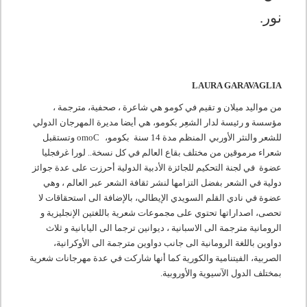
نور.
LAURA GARAVAGLIA
من مواليد ميلان و تقيم في كومو
هي شاعرة ، صحفية، مترجمة ،
مؤسسة و رئيسة لدار الشعِر بكومو، هي أيضا مديرة المهرجان الدولي
للشعر والنثر الأوربي
المنظم مدة 14 سنة بكومو،
C
omo
وتستقبل
شعراء مرموقين من مختلف بقاع العالم في كل نسخة.. لورا غرفجليا
عضوة في لجنة التحكيم للجائزة الأدبية الدولية أحرزت على عدة جوائز
دولية في الشعر بفضل التزامها لنشر ثقافة الشعر عبر العالم ، وهي
عضوة في نادي القلم السويدي الإيطالي، بالإضافة الى استحقاقات لا
تحصى، اصداراتها تحتوي على مجموعات شعرية باللغتين الإنجليزية و
الرومانية مترجمة الى الاسبانية ، ديوانين ترجما الى اليابانية و ثلاث
دواوين باللغة الرومانية الى جانب دواوين مترجمة الى الأوكرانية،
الصربية، الفيتنامية والكورية كما أنها شاركت في عدة مهرجانات شعرية
بمختلف الدول الآسيوية والأوروبية.