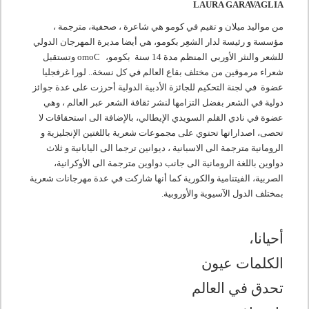
LAURA GARAVAGLIA
من مواليد ميلان و تقيم في كومو
هي شاعرة ، صحفية، مترجمة ،
مؤسسة و رئيسة لدار الشعِر بكومو، هي أيضا مديرة المهرجان الدولي
للشعر والنثر الأوربي
المنظم مدة 14 سنة بكومو،
C
omo
وتستقبل
شعراء مرموقين من مختلف بقاع العالم في كل نسخة.. لورا غرفجليا
عضوة في لجنة التحكيم للجائزة الأدبية الدولية أحرزت على عدة جوائز
دولية في الشعر بفضل التزامها لنشر ثقافة الشعر عبر العالم ، وهي
عضوة في نادي القلم السويدي الإيطالي، بالإضافة الى استحقاقات لا
تحصى، اصداراتها تحتوي على مجموعات شعرية باللغتين الإنجليزية و
الرومانية مترجمة الى الاسبانية ، ديوانين ترجما الى اليابانية و ثلاث
دواوين باللغة الرومانية الى جانب دواوين مترجمة الى الأوكرانية،
الصربية، الفيتنامية والكورية كما أنها شاركت في عدة مهرجانات شعرية
بمختلف الدول الآسيوية والأوروبية.
أحيانا،
الكلمات عيون
تحدق في العالم