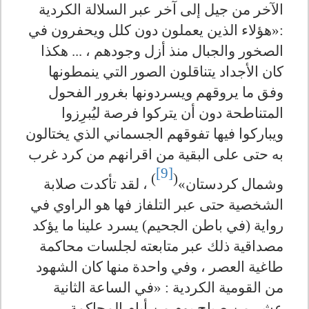
الآخر من جيل إلى آخر عبر السلالة الكردية
:«هؤلاء الذين يعملون دون كلل ويحفرون في
الصخور والجبال منذ أزل وجودهم ، ... هكذا
كان الأجداد يتناقلون الصور التي ينمطونها
وفق ما يروقهم ويسردونها بغرور الفحول
المتناطحة دون أن يتركوا فرصة ليُبرِزوا
ويباركوا فيها تفوقهم الجسماني الذي يختالون
به حتى على البقية من اقرانهم من كرد غرب
[9]
)
(
وشمال كردستان»
، لقد تأكدت صلابة
الشخصية حتى عبر التلفاز فها هو الراوي في
رواية (في باطن الجحيم) يسرد علينا ما يؤكد
مصداقية ذلك عبر متابعته لجلسات محاكمة
طاغية العصر ، وفي واحدة منها كان الشهود
من القومية الكردية : «في الساعة الثانية
عشر من صباح يوم من أيام المحاكمة ،