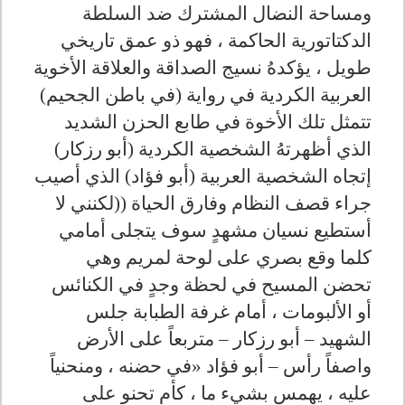
ومساحة النضال المشترك ضد السلطة
الدكتاتورية الحاكمة ، فهو ذو عمق تاريخي
طويل ، يؤكدهُ نسيج الصداقة والعلاقة الأخوية
العربية الكردية في رواية (في باطن الجحيم)
تتمثل تلك الأخوة في طابع الحزن الشديد
الذي أظهرتهُ الشخصية الكردية (أبو رزكار)
إتجاه الشخصية العربية (أبو فؤاد) الذي أصيب
جراء قصف النظام وفارق الحياة ((لكنني لا
أستطيع نسيان مشهدٍ سوف يتجلى أمامي
كلما وقع بصري على لوحة لمريم وهي
تحضن المسيح في لحظة وجدٍ في الكنائس
أو الألبومات ، أمام غرفة الطبابة جلس
الشهيد – أبو رزكار – متربعاً على الأرض
واصفاً رأس – أبو فؤاد «في حضنه ، ومنحنياً
عليه ، يهمس بشيء ما ، كأمٍ تحنو على