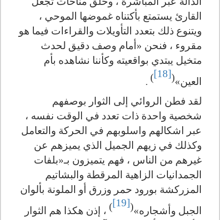
الدالة عبر المباشرة ، وخلق مناخات تجعل
القارئ يستمتع بأكتناه غموضها الموحي ،
ويتنوع ذلك بتعدد التأويلات والقراءات فيما هو
مقروء ، فنحن «أمام وصف دقيق لحدث
متخيل يبتدي بواقعيته وكأننا نشاهده بأم
[18]
)
(
العين»
.
لقد فطن الروائي إلى الثوار بوصفهم
شخصية واحدة ذات تعدد في الوقت نفسه ،
عبر اشكالهم واسلوبهم في الحركة والتعامل
وكذلك في زيهم الجميل الذي يميزهم عن
غيرهم من الناس ، فهم يتميزون بـ«بلفات
الجمدانيات الزاهية المرقطة والبشاتيم
المزركشة بورود حمر وزرق أو الملونة بألوان
[19]
)
(
الجبل وأشجاره»
، إذن هكذا هم الثوار