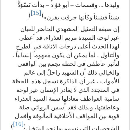
وليدها ... وقسمات – أبو فؤاد – بدأت تَسْوَدُّ
[15]
)
(
شيئاً فشيئاً وكأنها حرقت بفرن»
.
إن صيغة التمثيل المشهدي الحاضر للعيان
عبر لوحة السيدة مريم العذراء، قد أعطى
لهذا الحدث أعلى درجات الاناقة في الطرح
والتناول ، لما يمكن أن يكون مفهوماً إنسانياً ،
لتأثير عاطفي في لحظة تجمع بين الواقعي
والخيالي ذلك أن الشهيد راحلٌ إلى عالم
الأموات ، غير أن الذاكرة تسجل هذه اللحظة
في المتجدد الذي لا يغادر الإنسان عير لوحة
سامية العواطف معادلها سمة السيد العذراء
وعاطفتها، وبذلك فقد أسس الروائي صلة
قوية بين المواقف الأخلاقية المألوفة وأفعال
[16]
)
(
الشخصيات التي تسمو بها نحو المتخيل