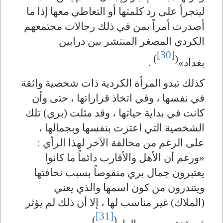
ليتجرأ على رد كلمتها أو التعاطي معها إذا ما
أصدرت أمراً بمن في ذلك رجالات مجتمعهم
الكردي المصغر المنتشر بين درابين
[30]
)
(
بغداد»
.
كذلك تبدو المرأة الكردية ذات شخصية واثقة
في نفسها ، وفي اتخاذ قراراتها ، حتى وأن
كانت في بداية حياتها ، وقد مثلت (بري) تلك
الشخصية التي اعتزت بنفسها وبجمالها ،
على الرغم من مخالفة الآخر لهذا الرأي :
«ورغم أن الأهل والأقارب دائماً ما كانوا
يعتبرون جمال بري منقوصاً بسبب نحافتها
ويتندرون من كون اسمها والذي يعني
(الملاك) غير مناسب لها ، إلا أن ذلك لم يؤثر
[31]
)
(