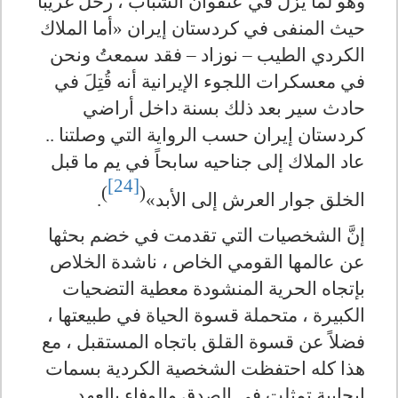
وهو لما يزل في عنفوان الشباب ، رحل غريباً
حيث المنفى في كردستان إيران «أما الملاك
الكردي الطيب – نوزاد – فقد سمعتُ ونحن
في معسكرات اللجوء الإيرانية أنه قُتِلَ في
حادث سير بعد ذلك بسنة داخل أراضي
كردستان إيران حسب الرواية التي وصلتنا ..
عاد الملاك إلى جناحيه سابحاً في يم ما قبل
[24]
)
(
الخلق جوار العرش إلى الأبد»
.
إنَّ الشخصيات التي تقدمت في خضم بحثها
عن عالمها القومي الخاص ، ناشدة الخلاص
بإتجاه الحرية المنشودة معطية التضحيات
الكبيرة ، متحملة قسوة الحياة في طبيعتها ،
فضلاً عن قسوة القلق باتجاه المستقبل ، مع
هذا كله احتفظت الشخصية الكردية بسمات
إيجابية تمثلت في الصدق والوفاء بالعهد