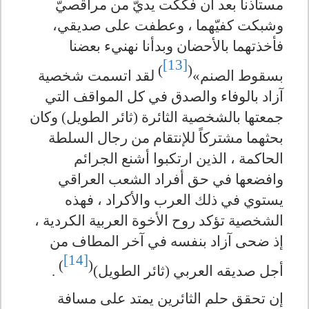
مستأذنا بعد أن فككت يديّ من مراقصيّ
وشبكت كفيّهما ، وعطفت على صديقي،
فأخذتهما بالأحضان وبدأنا نهنيء بعضنا
[13]
)
(
بسقوط الصنم»
لقد اتسمت شخصية
آزاد بالوفاء والصدق في كل المواقف التي
جمعتها بالشخصية الثائرة (ثائر الطويل) وكان
بحثهما مشتركاً للإنتقام من رجال السلطة
الحاكمة ، الذين ارتكبوا أشنع الجرائم
وافضعها في حق أفراد الشعب العراقي
يستوي في ذلك العرب والأكراد ، فهذه
الشخصية تؤكد روح الأخوة العربية الكردية ،
إذ ضحى آزاد بنفسه في آخر المطاف من
[14]
)
(
أجل صديقه العربي (ثائر الطويل)
.
إن تحقق حلم الثائرين يمتد على مسافة