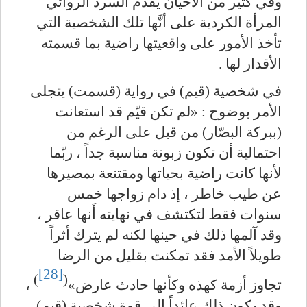
وفي كثير من الأحيان يقدم السرد الروائي
المرأة الكردية على أنَّها تلك الشخصية التي
تأخذ الأمور على واقعيتها راضية بما قسمته
الأقدار لها .
في شخصية (قيم) في رواية (قسمت) يتجلى
الأمر بوضوح : «لم تكن قيّم قد استعانت
(ببركة البصّار) من قبل على الرغم من
احتمالية أن تكون زبونة مناسبة جداً ، ربّما
لأنها كانت راضية بحياتها ومقتنعة بمصيرها
عن طيب خاطر ، إذ دام زواجها خمس
سنوات فقط لتكتشف في نهايته أَنها عاقر ،
وقد آلمها ذلك في حينها لكنه لم يترك أثراً
طويلاً الأمد فقد تمكنت بقليل من الرضا
[28]
)
(
تجاوز أزمة كهذه وكأنها حادث عارض»
،
وقد يكون ذلك عائداً إلى قوة شخصية (قيم)