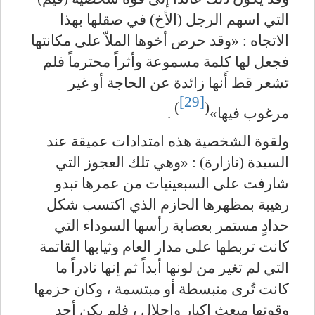
التي اسهم الرجل (الأخ) في صقلها بهذا
الاتجاه : «وقد حرص أخوها الملاّ على مكانتها
فجعل لها كلمة مسموعة وأثراً محترماً فلم
تشعر قط أَنها زائدة عن الحاجة أو غير
[29]
)
(
مرغوب فيها»
.
ولقوة الشخصية هذه امتدادات عميقة عند
السيدة (نازارة) : «وهي تلك العجوز التي
شارفت على السبعينيات من عمرها تبدو
رهيبة بمظهرها الحازم الذي اكتسب شكل
حدادٍ مستمر بعصابة رأسها السوداء التي
كانت تربطها على مدار العام وثيابها القاتمة
التي لم تغير من لونها أبداً ثم إنها نادراً ما
كانت تُرى منبسطة أو مبتسمة ، وكان حزمها
وقوتها مبعث إكبار وإجلال ، فلم يكن أحد