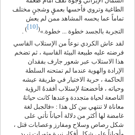
الشمال الإيراني وجوه تقف أمام طغمة
الطاغية وتروي فأحسها بعمقٍ وشجنٍ مختلف
تماماً عما يحسه المشاهد ممن لم يعش
[10]
)
(
التجربة بالجسد خطوة ... خطوة.»
.
لقد عاش الكردي نوعاً من الإستلاب القاسي
فرضته عليه طبيعة البيئة القاسية ، ثم تضخم
هذا الاستلاب عبر شعور جارف بفقدان
الإرادة والهوية عندما لم تمتحنه السلطة
الحاكمة ، حرية الاختيار في طريقة عيشه
وحياته ، فأخضعتهُ لإستلاب أفقدهُ الرؤية
الناصعة لحياة متجددة وعندها كانت حياتهُ
معاناة لا تنتهي بين كل هذا : «فالجبل لغة
غامضة لها أكثر من دلالة أحياناً تأتي على
شكل رصاص وسلاح ومفارز وعصابات قتل ،
وأحياناً على شكل أفكار نيرة وثورات تريد