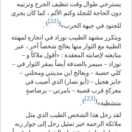
يسترخي طوال وقت تنظيف الجرح وترتيبه
دون الحاجة للتجلد وكتم الألم ، كما كان يجري
[22]
)
(
للجنود في جبهة الحرب»
.
ويتكرر مشهد الطبيب نوزاد في انجازهِ لمهنته
الطبية مع الثوار منها يعالج شخصاً آخر ، عبر
متابعته لإصابته المعقدة : «أقول ملاكاً و –
نوزاد – سيمر بالصدفة أيضاً بمقر الثوار في –
كلي حصبة – ويعالج ابن مدينتي ومحلتي –
جابر هجيل – (أبو نصار) الذي أصيب في
معركةٍ قرب قصبة – بامرتي – برصاصةٍ
[23]
)
(
متشظية»
.
لقد رحل هذا الشخص الطيب الذي مثل
ملائكة الرحمة خير تمثيل رحل إلى جوار ربه