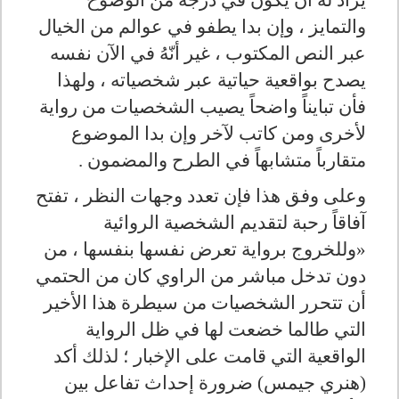
يراد له أن يكون في درجة من الوضوح
والتمايز ، وإن بدا يطفو في عوالم من الخيال
عبر النص المكتوب ، غير أنّهُ في الآن نفسه
يصدح بواقعية حياتية عبر شخصياته ، ولهذا
فأن تبايناً واضحاً يصيب الشخصيات من رواية
لأخرى ومن كاتب لآخر وإن بدا الموضوع
متقارباً متشابهاً في الطرح والمضمون .
وعلى وفق هذا فإن تعدد وجهات النظر ، تفتح
آفاقاً رحبة لتقديم الشخصية الروائية
«وللخروج برواية تعرض نفسها بنفسها ، من
دون تدخل مباشر من الراوي كان من الحتمي
أن تتحرر الشخصيات من سيطرة هذا الأخير
التي طالما خضعت لها في ظل الرواية
الواقعية التي قامت على الإخبار ؛ لذلك أكد
(هنري جيمس) ضرورة إحداث تفاعل بين