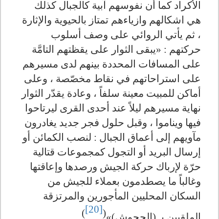
الأكراد كما أن نفوسهم آبية كالجبال كذلك
هي اشكالهم وازياءهم تمتاز بالحيوية والإثارة
، ثم يأتي الروائي على وصف أسلوب
حركتهم : «يبقى الثوار على يقظتهم التامَّة
على المسافات المحددة بينهم لدى مسيرهم
على استراحاتهم في نقاط مخصّصة ، وعلى
أماكن للمبيت معينة سلفاً ، وعادة يقدّر الثوار
نهاية مسيرهم ليلاً عند أحدى القرى ليرتاحوا
فيها ويناموا ، وقبل حلول فجر جديد يغادرون
مآويهم إلى أعماق الجبال : لنصب الكمائن أو
إرسال البريد أو التجول كمجموعات قتالية
حرّة لإرباك حركة الجيش ورصدها وإعاقتها
وغالباً ما يصطدمون بعملاء للجيش من
السكان المحليين المأجورين والمرتزقة
[20]
)
(
الملقبين بـ (الجحوش)»
.