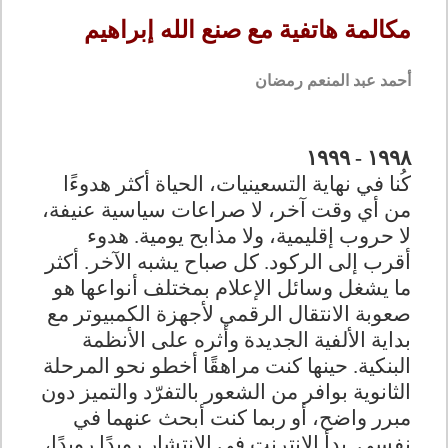
مكالمة هاتفية مع صنع الله إبراهيم
أحمد عبد المنعم رمضان
١٩٩٩
-
١٩٩٨
كُنا في نهاية التسعينيات، الحياة أكثر هدوءًا
من أي وقت آخر، لا صراعات سياسية عنيفة،
لا حروب إقليمية، ولا مذابح يومية. هدوء
أقرب إلى الركود. كل صباح يشبه الآخر. أكثر
ما يشغل وسائل الإعلام بمختلف أنواعها هو
صعوبة الانتقال الرقمي لأجهزة الكمبيوتر مع
بداية الألفية الجديدة وأثره على الأنظمة
البنكية. حينها كنت مراهقًا أخطو نحو المرحلة
الثانوية بوافر من الشعور بالتفرّد والتميز دون
مبرر واضح، أو ربما كنت أبحث عنهما في
نفسي. بدأ الإنترنت في الانتشار رويدًا رويدًا،