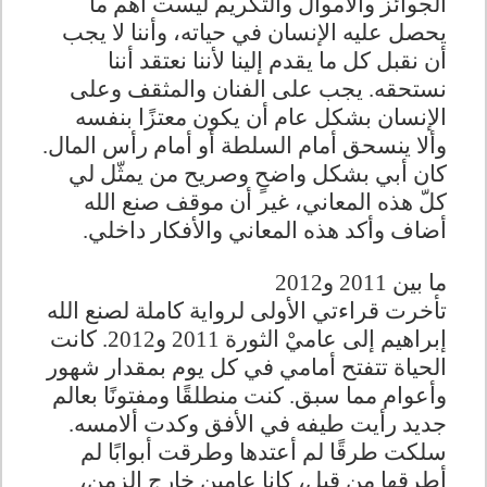
الجوائز والأموال والتكريم ليست أهم ما
يحصل عليه الإنسان في حياته، وأننا لا يجب
أن نقبل كل ما يقدم إلينا لأننا نعتقد أننا
نستحقه. يجب على الفنان والمثقف وعلى
الإنسان بشكل عام أن يكون معتزًا بنفسه
وألا ينسحق أمام السلطة أو أمام رأس المال.
كان أبي بشكل واضحٍ وصريح من يمثّل لي
كلّ هذه المعاني، غير أن موقف صنع الله
أضاف وأكد هذه المعاني والأفكار داخلي
.
ما بين 2011 و2012
تأخرت قراءتي الأولى لرواية كاملة لصنع الله
إبراهيم إلى عاميْ الثورة 2011 و2012. كانت
الحياة تتفتح أمامي في كل يوم بمقدار شهور
وأعوام مما سبق. كنت منطلقًا ومفتونًا بعالم
جديد رأيت طيفه في الأفق وكدت ألامسه.
سلكت طرقًا لم أعتدها وطرقت أبوابًا لم
أطرقها من قبل، كانا عامين خارج الزمن،