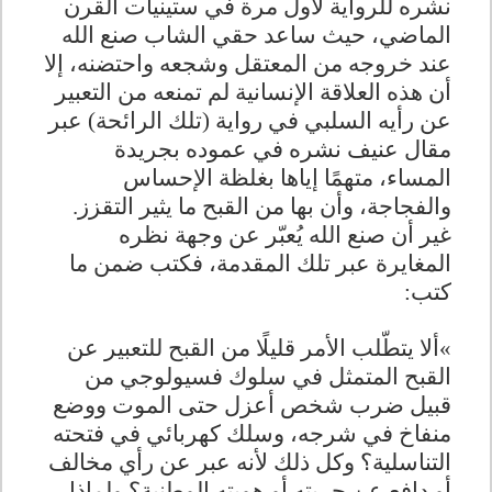
نشره للرواية لأول مرة في ستينيات القرن
الماضي، حيث ساعد حقي الشاب صنع الله
عند خروجه من المعتقل وشجعه واحتضنه، إلا
أن هذه العلاقة الإنسانية لم تمنعه من التعبير
عن رأيه السلبي في رواية (تلك الرائحة) عبر
مقال عنيف نشره في عموده بجريدة
المساء، متهمًا إياها بغلظة الإحساس
والفجاجة، وأن بها من القبح ما يثير التقزز.
غير أن صنع الله يُعبّر عن وجهة نظره
المغايرة عبر تلك المقدمة، فكتب ضمن ما
كتب
:
«
ألا يتطّلب الأمر قليلًا من القبح للتعبير عن
القبح المتمثل في سلوك فسيولوجي من
قبيل ضرب شخص أعزل حتى الموت ووضع
منفاخ في شرجه، وسلك كهربائي في فتحته
التناسلية؟ وكل ذلك لأنه عبر عن رأي مخالف
أو دافع عن حريته أو هويته الوطنية؟ ولماذا