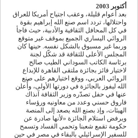
أكتوبر 2003
بعد أعوام قليلة، وعقب اجتياح أمريكا للعراق
واحتلالها، تردد اسم صنع الله إبراهيم بقوة
في كل المحافل الثقافية والأدبية، حيث فاجأ
الروائي اليساري الجميع بموقف غير متوقع
وربما غير مسبوق بالشكل نفسه. حينها كان
المجلس الأعلى للثقافة قد شكّل لجنة
برئاسة الكاتب السوداني الطيب صالح
لاختيار فائز بجائزة ملتقى القاهرة للإبداع
الروائي العربي، ووقع اختيارهم على صنع
الله ليفوز بالجائزة في دورتها الأولى، وأُعلن
عنها في حفل تصدّره وزير الثقافة آنذاك
فاروق حسني وعدد من معاونيه ورؤساء
الهيئات، وإذ بصنع الله يصعد إلى المنصة
ويرفض استلام الجائزة «لأنها صادرة عن
حكومة تقمع شعبنا وتحمي الفساد وتسمح
للسفير الإسرائيلي بالبقاء في مصر في حين