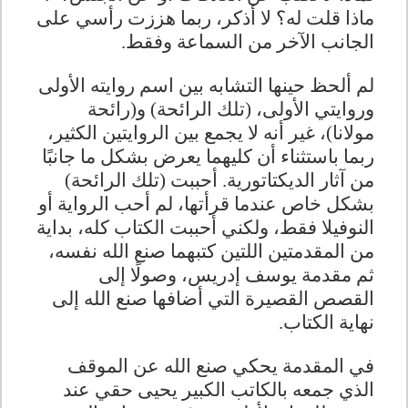
ماذا قلت له؟ لا أذكر، ربما هززت رأسي على
الجانب الآخر من السماعة وفقط
.
لم ألحظ حينها التشابه بين اسم روايته الأولى
وروايتي الأولى، (تلك الرائحة) و(رائحة
مولانا)، غير أنه لا يجمع بين الروايتين الكثير،
ربما باستثناء أن كليهما يعرض بشكل ما جانبًا
من آثار الديكتاتورية. أحببت (تلك الرائحة)
بشكل خاص عندما قرأتها، لم أحب الرواية أو
النوفيلا فقط، ولكني أحببت الكتاب كله، بداية
من المقدمتين اللتين كتبهما صنع الله نفسه،
ثم مقدمة يوسف إدريس، وصولًا إلى
القصص القصيرة التي أضافها صنع الله إلى
نهاية الكتاب
.
في المقدمة يحكي صنع الله عن الموقف
الذي جمعه بالكاتب الكبير يحيى حقي عند