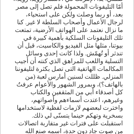
أمّا التليفونات المحمولة فلم تصل إلى مصر
بعد، أو ربما وصلت ولكن على استحياء،
لرجال الأعمال وأصحاب السلطة لا غير. كنا
ما نزال نعتمد على الهواتف الأرضية، تمتعت
تلك التليفونات السلكية بأهمية كبيرة في
بيوتنا، مثلها مثل الفيديو والكاسيت، قبل أن
تندثر أو تُهمّش. ولذا كانت إحدى وسائل
التسلية واللعب للمراهق الذي كنته أن أجيب
المكالمات الهاتفية التى تصل بكثرة لتليفوننا
المنزلي. ظللت لسنين أمارس لعبة (من
بالهاتف؟)، وبمرور الشهور والأعوام عرفتُ
كل أصدقاء أبي من المثقفين والكتاب
وغيرهم، اعتدت أسماءهم وأصواتهم،
واخترت لبعضهم لازمات لفظية لاستخدامها
بسخرية وتهكم حينما يتسنّى لي ذلك
.
استقبلت على فترات غير متقاربة اتصالات
من صوت جاد دون حدة، اسمه صنع الله