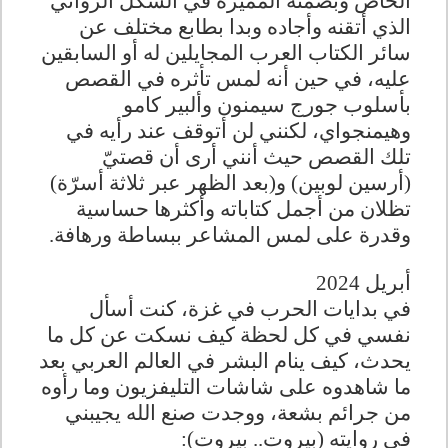
الخاص وبصمته المميزة في الشكل الروائي
الذي أتقنه وأجاده وبدا بطابع مختلف عن
سائر الكتاب العرب المجايلين له أو السابقين
عليه، في حين أنه لمس تأثره في القصص
بأسلوب جورج سيمنون وألبير كامو
وهيمنجواي، لكنني لن أتوقف عند رأيه في
تلك القصص حيث أنني أرى أن قصتيّ
(أرسين لوبين) و(بعد الظهر عبر ثلاثة أسرّة)
تظلان من أجمل كتاباته وأكثرها حساسية
وقدرة على لمس المشاعر ببساطة ورهافة
.
أبريل 2024
في بدايات الحرب في غزة، كنت أسأل
نفسي في كل لحظة كيف نسكت عن كل ما
يحدث، كيف ينام البشر في العالم العربي بعد
ما شاهدوه على شاشات التليفزيون وما رأوه
من جرائم بشعة، ووجدت صنع الله يجيبني
في روايته (بيروت.. بيروت)
: