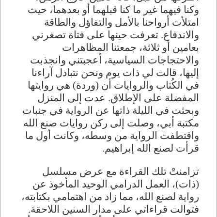
وكنا فيهما غير ما كنا قبلهما أو بعدهما، حيث
امتلأت أرواحنا بالأمل والتفاؤل والطاقة
والاندفاع. تعرفت حينها على فتاة تصغرني
بعامين أو ثلاثة، جمعتنا المظاهرات
والاحتجاجات السياسية، أعجبتني وانجذبت
إليها، قالت لي ذات يوم ونحن نتبادل آراءنا
في الكُتاب والروايات أن (وردة) هي روايتها
المفضلة على الإطلاق. عدت إلى المنزل
وبحثت في الليلة ذاتها عن الرواية في جنبات
مكتبة أبي، وصلت إلى ركن روايات صنع الله
واقتطفت الرواية من وسطه، وكانت أول ما
قرأت لصنع الله إبراهيم
.
تزامنتْ تلك القراءة مع عرض مسلسل
(ذات)، العمل الدرامي الوحيد المأخوذ عن
رواية لصنع الله، مما زاد من اهتمامي بكتابته،
فتوالت قراءاتي على مدار السنين اللاحقة.