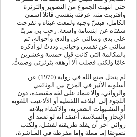
حتى انتهت الجموع من التصوير والثرثرة
واقتربت منه. عرفته بنفسي قائلًا اسميَ
الكامل، فبشّ وجهه ولمعت عيناه وانفرجت
شفتاه عن ابتسامة واسعة. رحب بي مربتًا
على يدي وسألني عن والدي وأحواله، ثم
سألني عن نفسي وحياتي. وددتُ لو أذكره
بالمكالمة التي كانت قبل خمسة وعشرين
عامًا ولكني فضلت ألا أرهقه بثرثرتي وصمتُّ
.
لم يتخل صنع الله في رواية (1970) عن
أسلوبه الأثير في المزج بين الوثائقي
والروائي، والاعتماد على لغة مقتصدة، دون
اللجوء إلى البلاغة اللفظية أو الألاعيب اللغوية
أو التشبيهات الشعرية، والاكتفاء ببلاغة
الإيجاز والسلاسة. أعتقد أنه لو تعمد أي
روائي آخر أن يقلد طريقته لفشل، ولكتب
نصوصًا إما مملة وإما مفرطة في المباشرة،