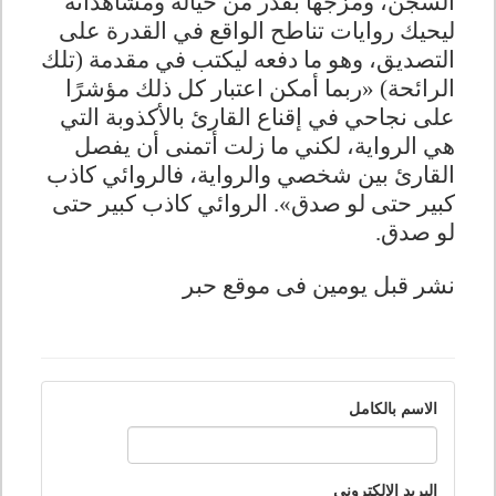
السجن، ومزجها بقدر من خياله ومشاهداته
ليحيك روايات تناطح الواقع في القدرة على
التصديق، وهو ما دفعه ليكتب في مقدمة (تلك
الرائحة) «ربما أمكن اعتبار كل ذلك مؤشرًا
على نجاحي في إقناع القارئ بالأكذوبة التي
هي الرواية، لكني ما زلت أتمنى أن يفصل
القارئ بين شخصي والرواية، فالروائي كاذب
كبير حتى لو صدق». الروائي كاذب كبير حتى
لو صدق
.
نشر قبل يومين فى موقع حبر
الاسم بالكامل
البريد الالكتروني