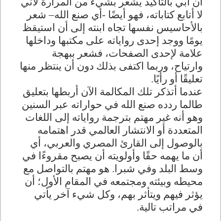
أن أبي بالتأكيد يشعر بشيء من المرارة لأني
لا أتابع كتاباته، فهو أيضًا -أي صنع الله– شعر
بالأحاسيس نفسها تجاه ابنته إلى أن استيقظ
يومًا ووجد إحدى رواياته على مكتبها وداخلها
علامة لإحدى الصفحات، فشعر ببهجة
وارتياح، وربما اكتفى بذلك دون أن ينتظر منها
تعليقًا أو رأيًا
.
عندما أتذكر تلك المكالمة الآن أربطها بتعليق
طالما ردده صنع الله في حواراته عبر السنين
وهو أنه غير مهتم بترجمة رواياته إلى اللغات
المتعددة أو الانتشار العالمي قدر اهتمامه
بالوصول إلى القارئ المصري والعربي، أي
أن ما يهمه حقًا وأولويته أن يصبح مقروءًا في
وسط البلد وفي شبرا. هو مهتم بالتواصل مع
محيطه وبيئته ومجتمعه في المقام الأول؛ أن
يؤثر فيهم ويتأثر بهم، وكل شيء آخر يأتي
في مراتب تالية
.