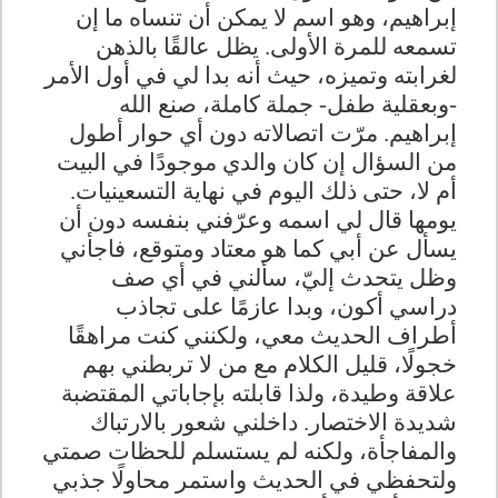
إبراهيم، وهو اسم لا يمكن أن تنساه ما إن
تسمعه للمرة الأولى. يظل عالقًا بالذهن
لغرابته وتميزه، حيث أنه بدا لي في أول الأمر
-وبعقلية طفل- جملة كاملة، صنع الله
إبراهيم. مرّت اتصالاته دون أي حوار أطول
من السؤال إن كان والدي موجودًا في البيت
أم لا، حتى ذلك اليوم في نهاية التسعينيات.
يومها قال لي اسمه وعرّفني بنفسه دون أن
يسأل عن أبي كما هو معتاد ومتوقع، فاجأني
وظل يتحدث إليّ، سألني في أي صف
دراسي أكون، وبدا عازمًا على تجاذب
أطراف الحديث معي، ولكنني كنت مراهقًا
خجولًا، قليل الكلام مع من لا تربطني بهم
علاقة وطيدة، ولذا قابلته بإجاباتي المقتضبة
شديدة الاختصار. داخلني شعور بالارتباك
والمفاجأة، ولكنه لم يستسلم للحظات صمتي
ولتحفظي في الحديث واستمر محاولًا جذبي