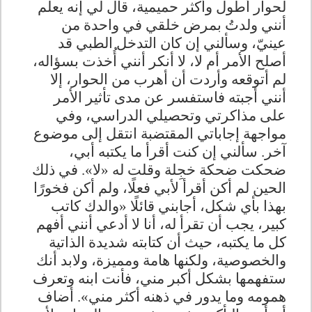
لحوار أطول وأكثر حميمية، قال لي إنه يعلم
أنني ولدتُ بمرض خلقي في واحدة من
عينيّ، وسألني إن كان التدخل الطبي قد
أصلح الأمر أم لا، لا أنكر أنني أُخذت بسؤاله،
لم أتوقعه وأردت أن أهرب من الحوار، إلا
أنني أجبته فاستفسر عن مدى تأثير الأمر
على مذاكرتي وتحصيلي الدراسي، وفي
مواجهة إجاباتي المقتضبة انتقل إلى موضوع
آخر. سألني إن كنت أقرأ ما يكتبه أبي،
ضحكت ضحكة خجِلة وقلت له «لا». في ذلك
الحين لم أكن أقرأ لأبي فعلًا، ولم أكن فخورًا
بهذا بأي شكل، أجابني قائلًا «والدك كاتب
كبير، يجب أن تقرأ له، أنا لا أدعي أنني أفهم
كل ما يكتبه، حيث أن كتابته شديدة الذاتية
والخصوصية، ولكنها هامة ومميزة، ولابد أنك
ستفهمها بشكل أكبر مني، فأنت ابنه وتعرف
همومه وما يدور في ذهنه أكثر مني». أضاف