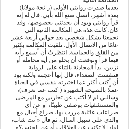
المكالمة الثانية
بعدما صدرت روايتي الأولى (رائحة مولانا)
بعدة أشهر، اتصل صنع الله بأبي. قال له إنه
قرأ روايتي ويود أن يحدثني بخصوصها، وقد
كان. كانت هذه هي المكالمة الثانية التي
تجمعنا بشكل شخصي بعد حوالي أربعة عشر
عامًا من الاتصال الأول. تلقيت المكالمة بكثير
من القلق والحماسة. انتظرتُ أن أسمع رأيه
فيما قرأ وتوقعت أن يخلو من أية مجاملة أو
تزيين، بدأ المحادثة بالثناء على الرواية
فتنفست الصعداء، قال إنها أعجبته ولكنه يود
أن أكتب أكثر عما اختبرته بنفسي في الحياة
عملًا بالنصيحة الشهيرة (اكتب عما تعرف)،
وسألني لم لا أكتب عن تجاربي مع المرضى
والمستشفيات بوصفي طبيبًا، أو عن أي
صراعات عائلية مررت بها، صراع أجيال مع
والدي على سبيل المثال، ثم قال «أنت شاب،
لماذا لا تكتب عن العلاقات أو عن الجنس؟».