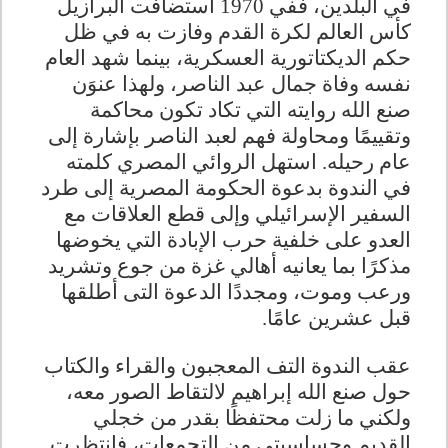
في البلدين، ففي 1970 استضافت البرازيل
كأس العالم لكرة القدم وفازت به في ظل
حكم الديكتاتورية العسكرية، بينما شهد العام
نفسه وفاة جمال عبد الناصر، ولهذا عنوَن
صنع الله روايته التي تكاد تكون محاكمة
وتقييمًا ومحاولة فهم لعبد الناصر بإشارة إلى
عام رحيله. استهل الروائي المصري كلمته
في الندوة بدعوة الحكومة المصرية إلى طرد
السفير الإسرائيلي وإلى قطع العلاقات مع
العدو على خلفية حرب الإبادة التي يخوضها
مذكرًا بما يعانيه أهالي غزة من جوع وتشريد
ورعب وموت، ومجددًا الدعوة التى أطلقها
قبل عشرين عامًا
.
عقب الندوة التف المعجبون والقراء والكتاب
حول صنع الله إبراهيم لالتقاط الصور معه،
ولكني ما زلت محتفظًا بقدر من خجلي
القديم وحساسيتي من التجمعات، فانتظرت