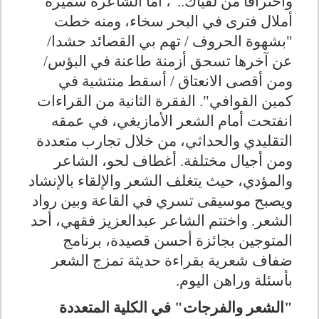
واحتراقا من لقياك.."، أما الشاعرة سميرة
أملال فترى في البحر سخاء، ومنه خطت
"بشهوة الحروف / تهم بي القصائد حشدا/
عن آخرها تسحق أزمنة طاعنة في البؤس/
ومن أقصى الانعتاق / أسقط منتشية في
كمين القوافي". الفقرة الثانية من القراءات
انفتحت أمام الشعر الأمازيغي، في عمقه
التقليدي والحداثي، من خلال تجارب متعددة
ومن أجيال مختلفة. أغطاف لحو، الشاعر
والمؤدي، حيث يتغلف الشعر والإلقاء بالإنشاد
ويصبح موسيقى تسري في القاعة وبين رواد
الشعر. واختتم الشاعر عبدالعزيز فقهي، أحد
المتوجين بجائزة أحسن قصيدة، برنامج
ضفاف شعرية بقراءة حديثة تمزج الشعر
بأسئلة وراهن اليوم.
"الشعر والفرجات" في الكلية المتعددة