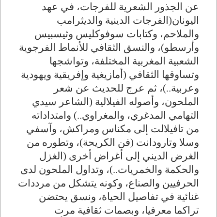
عن الجذور الشعرية للفرجات، في عهد
اليونان(الفرجات الدينية والديثرامب
والملاحم، وكتابات سوفوكليس وثيسبيس
وأرسطو)، والنسق الثقافي للأنماط الفرجوية
الشعبية المغربية المختلفة، وتواشجها
وتساوقها الثقافي (أمازيغية وإفريقية ويهودية
وعربية..)، ثم عرج للحديث عن شعر
الملحون، وأصوله الفيلالية (الشاعر سيدي
التهامي المدغري، والمغراوي..) وامتداداته
من تافيلالت إلى مكناس ومراكش، وآسفي
وسلا وتارودانت (فن الكريحة)، وتطوره من
الغرض الديني إلى أغراض أخرى (الغزل
والحكمة والخمريات..)، وتداول الملحون لدى
الحرفيين والصناع، وكونه يتشكل من مرددات
غنائية في تفاصيل الحياة، ونسق يحتضن
تراكما معرفيا، وبصمات ثقافية مرت