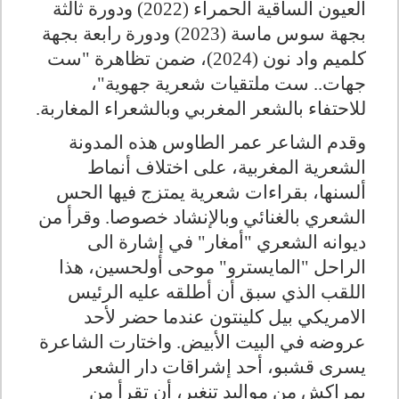
العيون الساقية الحمراء (2022) ودورة ثالثة
بجهة سوس ماسة (2023) ودورة رابعة بجهة
كلميم واد نون (2024)، ضمن تظاهرة "ست
جهات.. ست ملتقيات شعرية جهوية"،
للاحتفاء بالشعر المغربي وبالشعراء المغاربة.
وقدم الشاعر عمر الطاوس هذه المدونة
الشعرية المغربية، على اختلاف أنماط
ألسنها، بقراءات شعرية يمتزج فيها الحس
الشعري بالغنائي وبالإنشاد خصوصا. وقرأ من
ديوانه الشعري "أمغار" في إشارة الى
الراحل "المايسترو" موحى أولحسين، هذا
اللقب الذي سبق أن أطلقه عليه الرئيس
الامريكي بيل كلينتون عندما حضر لأحد
عروضه في البيت الأبيض. واختارت الشاعرة
يسرى قشبو، أحد إشراقات دار الشعر
بمراكش من مواليد تنغير، أن تقرأ من