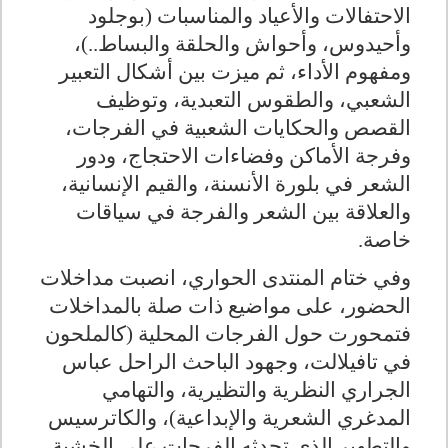
الاحتفالات والأعياد والمناسبات (بوجلود
وأحيدوس، وأحواش والحلقة والبساط..)،
ومفهوم الأداء، ثم ميزت بين أشكال التعبير
الشعبي، والطقوس التعبدية، وتوظيف
القصص والحكايات الشعبية في الفرجات،
وفرجة الأماكن وفضاءات الاحتجاج، ودور
الشعر في بلورة الأنسنة، والقيم الإنسانية،
والعلاقة بين الشعر والفرجة في سياقات
خاصة.
وفي ختام المنتدى الحواري، انصبت مداخلات
الحضور، على مواضيع ذات صلة بالمداخلات
فتمحورت حول الفرجات المحلية (كالملحون
في تافيلالت، وجهود الباحث الراحل عباس
الجراري النظرية والتظيرية، والتهامي
المدغري الشعرية والإبداعية)، والكاترسيس
والتطهير الذي تحدثه الفرجات على الخشبة،