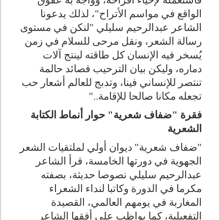
فاستعمله لإحياء أفراحه، وواجه به عقوق
الواقع في مواسم الأتراح"، لذلك يدعونا
الشاعر عبدالرحيم سليلي "لنكن في مستوى
رسالة الشعر، ونقل مرحى للسلام في زمن
يُسخر فيه الإنسان كل طاقته لينتج آلات
دماره، وليكن بيان الترحيب قصائد حالمة
تنتصر للإنساني فينا، وتدبج للعالم أشعار حب
تجعله مكانا صالحا للإقامة.."
فقرة "ضفاف شعرية" حوار أنماط الكتابة
الشعرية
"ضفاف شعرية" ديوان أولي لملتقيات الشعر
الجهوية في دورتها الخامسة، قرأ الشاعر
عبدالرحيم سليلي نصوصا حديثة، بصفته
مكرما في الدورة وكاتبا لنداء الشعراء
المغاربة في يومهم العالمي، القصيدة
التفعيلية، كما يواظب على أفقها الشاعر