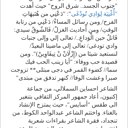
"جنوب الجسد.. شرق الروح" حيث أهدت
"أُغْنِيَة لِوَادِي تُودْغَى
": "دَعْنِي من هُنَيهَاتِ
الفرح/ ِومن رسائل المساءْ/ دَعْنِي من رتابة
الوقتِ/ ومن اًحاديث الغزلْ/ فَالشّوقُ سيدي:
قَاتلٌ حين الْوَداعِ../ تعالى إلي وإلى جنبات
وادي تودغى/ تعالى إلى ماضينا البعيدْ/
لنستعيد شيئا من (إِزْلَانْ نْ تِيفَاوِينْ)". ومن
قصيدة حب ووفاء: "أيا زينب الحب فيك
سما// كضوء القمر في دجى مبتلى** تزوجت
صبرا وعشت الوفا// كنهر تدفق من مبتدى"
الشاعر احساين السملالي، من جماعة
إكنيون، أعاد جمهور المركز الثقافي بتنغير
الى طقس "أسايس"، حيث يمتزج الإنشاد
بالغناء. واختتم الشاعر عبدالواحد الكوط، من
تنجداد، فقرة الشاعر بقراءات شعرية