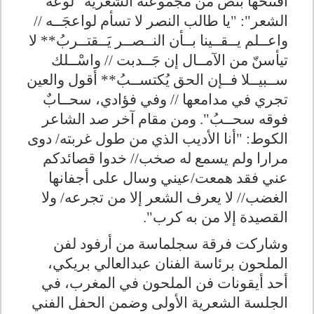
افتتحها بنص من مجموعته الشعرية "لوعة
الشعر": "يا طالب النصر لا تسأم لواعجَــه //
واعــلم يــقــينا بــأن النــصــر يَــقتــربُ** لا
تيأسنّ من الآمــال إن جَــدبت // واسْــلك
ســبيــلا فــإن الحق يُكتســبُ** أقول والعين
تجري في مدامعها // وفي فؤادي، سحــابٌ
فوقه سحــبُ". ومن مقام آخر صد الشاعر
الكوط:
"أنا الأديب الذي من طول غربته/ دوى
مرارا ولم يسمع له صخب// خدوا قصائدكم
عني فقد همعت/عيني وسال على أجفانها
الغضب// لا يعرف الشعر إلا من تجرعه/ ولا
القصيدة إلا من به كرب".
وشاركت فرقة سجلماسة من أرفود لفن
الملحون برئاسة الفنان عبدالعالي بريكي،
أحد أيقونات فن الملحون في المغرب، في
الجلسة الشعرية الأولى وضمن الحفل الفني