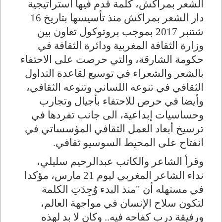
الشعر بمراكش، كلمة قدم فيها استراتيجية
دار الشعر بمراكش منذ تأسيسها بتاريخ 16
شتنبر 2017 بموجب بروتوكول تعاون بين
وزارة الثقافة المغربية ودائرة الثقافة في
حكومة الشارقة، والتي حرصت على الاحتفاء
بالشعر والشعراء في توسيع لقاعدة التداول
الثقافي في تنوعه اللساني وتنوعه الثقافي،
وأيضا في حرص للاحتفاء بأجيال وتجارب
وحساسيات إبداعية، الى جانب تفردها في
ترسيخ أبعاد العمل الثقافي المؤسساتي في
انفتاح على المحيط السوسيو ثقافي.
وقرأ الشاعر والكاتب عبدالرحيم سليلي،
نداء الشاعر المغربي ليوم 21 مارس، مؤكدا
في مستهله أن "
منذ البدء وُجِدَتِ الكلمة
لتكون سلاح الإنسان في مواجهة العالم،
ورفيقة درب كفاحه فيه.. وكان لا بد لهذه