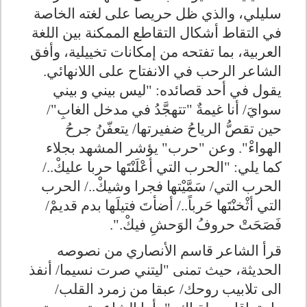
سليلي، والذي ظل حريصا على لغته الخاصة
في التقاط أشكال التقاطع الممكنة بين اللغة
العربية، بما تفتحه من إمكانات تخييلية، وأفق
الشاعر الرحب في الانفتاح على اللانهائي.
يقول في أحد قصائده: "
ليس بيني و بيني
سوايَ/ أنا غيمةٌ "تتهجَّدُ في مدخل الغابِ
"
/
حين تقصُّ الرياحُ ضفيرتها/ يتعفّنُ جرحُ
الهواءْ". وعن "حرب" يؤشر المشهد بجلاء
كما يلي: "الحرب التي أعْلَنْتَها حربا عليكْ
..
/
الحرب التي/ سَمَّيْتها فجرا وشيكْ
..
/ الحرب
التي أثْخنْتَها حَرباً
..
/ أضأتَ فتيلَها بدم قديمْ/
فَصَحَتْ حروفُ الوَحشِ فيكْ
.
".
قرأ الشاعر قاسم الأنصاري من نصوصه
الحديثة، حيث تمنى "ليتني صرت نسيما/ أنفذ
الى تلابيب روحك/ عبقا من زمرد القلب/