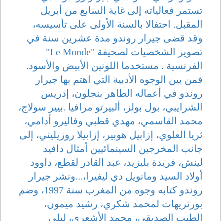
تستمر فعالياته إلى غاية السابع من أبريل
المقبل. احتفالا بالسنة الأولى على تأسيسه،
وقد قضى جيرار روندو مدة عشرين سنة في
تصوير الشخصيات لصحيفة "Le Monde"
الفرنسية . مستخدما اللونين الأبيض والأسود.
فمن بين الوجوه الأدبية التي اهتم بها جيرار
روندو في أعماله الطاهر بنجلون، إدريس
الشرايبي، بول بولز، ألبيرتو مرافيا .بيير سولاج،
محمد القاسمي، مهدي قطبي وفاليرو أدامي،
ثريا العلوي، إزابيل هوبير، إزابيلا روزيليني، إلى
جانب المخرجين السينمائيين أمثال دافيد
لينش، فريدة بليزيد، عبد القادر لقطع، داوود
أولاد السيد ومانويل دي ليفيرا،...ونشر جيرار
روندو كتابه وجوه من المغرب سنة 1997، وضم
بورتريهات لمحمد شكري، رشيد ميمون،
الطيب الصديقي، محمد الأشعري، ليلى