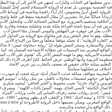
 تدور معظمها في الحانات والبارات، لتنتهي في الأخير إلى أن هذا البطل
ه الجنسية بمومس، بل تقدم له الرواية الاستسلام للخمر كحلّ للمشك
للرواية كعملٍ أدبيٍّ مخصوص، أثار آراءً رافضةً وغاضبة في أوساط الأدبا
ب وارتداداً جماليّاً صارخاً، معتبرين أنّ مقال الصحيفة سقط في خلط واضح 
ير أخلاقية تستقيم،بالضرورة، مع المعايير الجمالية للأدب وللتحليل الأدبي
ترض فيه أن يمنح ناشئة القراءة ملكة نقدية وتحليلية منفتحة وقادرة ع
ّ الأدب يعبِّر في جوهره عن المهمّش واليومي المبتذل ممّا اختصّ أدب
 نمطيّة. وهو ما جعل البعض يرى في محاولة منع الرواية من التداول الد
ارة الإرهابية"، إذ تجسِّد موقفاً متخلّفاً ورجعيّاً من الإبداع الأدبي
 المجاز والاستعارة. وسخر البعض بقوله إنّ "رواية «محاولة عيش» لا تحاك
لواقع المغربي منذ الستينيات في تحوّلاته الاجتماعية المتسارعة، كما 
حدة الأمريكية. وهو ما فهمه البعض الآخر بأنّه "هجوم على الأدب الم
منظومة التربوية وأدبها الوطني عرض الحائط. لكنّ أطرف الآراء ذلك ال
لتعليم بمثابة خلاف حقيقي قد يعصف بالتقارب بين حزبي 'الاتحاد
ختلاف مرجعيّتيْهما سياسيّاً.
ة المغربية بمواقف مماثلة حدثت لأعمال أدبيّة عربيّة مُنعت أو صودرت 
بها في حياتهم لتضييقات محاولات بالقتل، من مثل روايات "موسم اله
القدوس و"أولاد حارتنا" نجيب محفوظ و"الخبز الحافي" لمحمد شكري
أعمال الكاملة" لأنسي الحاج، بتهمة "المسّ بالذات الإلهية". وبصرف ا
عيش"، إحدى روايات محمد زفزاف الثماني إلى جانب ورايات "المرأة
والورد 1972 و" أرصفة وجدران" 1974و"قبور في الماء" 1978 و"بيضة الديك" 1984 و"الثعلب الذي يظهر 
مجموعاته القصصية الستّ، هي محاولة جريئة لفهم الواقع المغربي، ويمكن تصنيفها داخل الرواية الأطروحة أ
ذلك الواقع بدل تمجيده وتكريسه.
لديه المتسلّطين في البراريك (دور الصفيح). يُجبر على العمل بائعاً