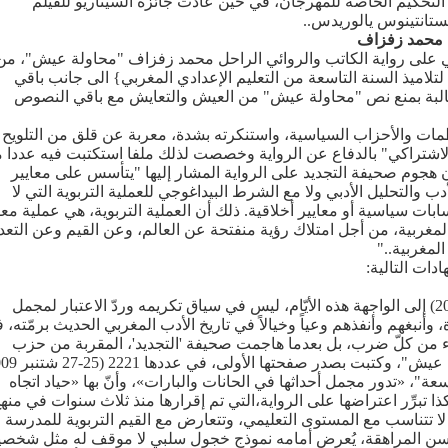
ة التحكيم الخاصة للمهرجان، في حين عادت جائزة السيناريو للفيلم
ستانتينوس يالوريدس..
 محمد زفزاف
ى رواية الكاتب والروائي الراحل محمد زفزاف "محاولة عيش"، من
نصا تربويا {الرواية تدرس منذ 3 سنوات لتلاميذ السنة التاسعة من التعليم الإعدادي المغربي} الى جانب باقي
 مطالبة بمنع نص "محاولة عيش" من العيش والتعايش مع باقي النصوص
مات والأحزاب السياسية، واستنكرته بشدة، معربة عن قلق من التلويح
الاشتراكي" بالدفاع عن الرواية وخصصت لذلك ملفا استكتبت فيه عددا 
أن هجوم صحيفة التجديد على الرواية المشار إليها "يتأسس على معايير
دب والتحليل الأدبي ولا مع الشرط البيداغوجي للعملية التربوية التي لا
ات سياسية أو معايير أخلاقية. ذلك أن العملية التربوية، هي عملية مع
المغربية، من أجل امتلاك رؤية منفتحة عن العالم، وعن القيم وعن التعد
المغربية.."
دات التالية:
عاد اسم الروائي المغربي محمد زفزاف (1945 ـ 2001) إلى الواجهة هذه الأيّام، ليس في سياق تكريمه وردّ الاعتبار لمجمل
 وأنبغهم وأنفذهم وعياً وخيالاً في تاريخ الأدب المغربي الحديث برمّته، ف
لأدواء من كلّ ضرب، بل بعدما هاجمت صحيفة 'التجديد'، المقربة من حزب
اسعة"، «تدور مجمل أحداثها في الحانات والبارات»، وأنّ بها «حياد اتجاه
ا تبرِّر اعتراضها على الرواية،التي تم إقرارها منذ ثلاث سنوات في منه
 لا تتناسب مع المستوى التعليمي، وتتعارض مع القيم التربوية للمدرسة
ي سن المراهقة، يُعرض أمامه نموذج خجول سلبي لا موقف له مثل شخصي