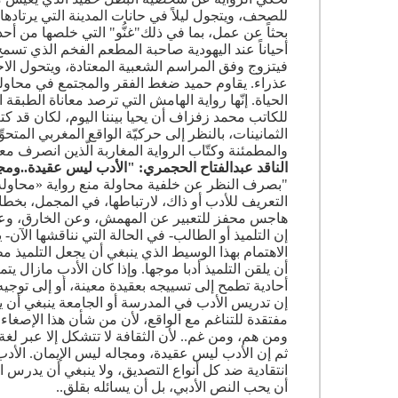
للصحف، ويتجول ليلاً في حانات المدينة التي يرتاده
بحثاً عن عمل، بما في ذلك"غنُّو" التي خلصها من أحد
أحياناً عند اليهودية صاحبة المطعم الفخم الذي تسمح 
فيتزوج وفق المراسم الشعبية المعتادة، ويتحول الاح
عذراء. يقاوم حميد ضغط الفقر والمجتمع في محاول
الحياة. إنّها رواية الهامش التي ترصد معاناة الطبقة
للكاتب محمد زفزاف أن يحيا بيننا اليوم، لكان قد 
الثمانينات، بالنظر إلى حركيّة الواقع المغربي المت
والمطمئنة وكتّاب الرواية المغاربة الّذين انصرف معظ
الناقد عبدالفتاح الحجمري:
"الأدب لي
س
عقيدة..ومجا
"بصرف النظر عن خلفية محاولة منع رواية «محاولة
التعريف للأدب أو ذاك، لارتباطها، في المجمل، بخط
هاجس محفز للتعبير عن المهمش، وعن الخارق، وعن 
إن التلميذ أو الطالب- في الحالة التي نناقشها ا
الاهتمام بهذا الوسيط الذي ينبغي أن يجعل التلميذ
أن يلقن التلميذ أدبا موجها. وإذا كان الأدب مازال ي
أحادية تطمح إلى تسييجه بعقيدة معينة، أو إلى توجيه 
إن تدريس الأدب في المدرسة أو الجامعة ينبغي أن ي
مفتقدة للتناغم مع الواقع، لأن من شأن هذا الإصغاء 
ومن هم، ومن غم.. لأن الثقافة لا تتشكل إلا عبر لغ
ثم إن الأدب ليس عقيدة، ومجاله ليس الإيمان. الأ
انتقادية ضد كل أنواع التصديق، ولا ينبغي أن يدرس ال
أن يحب النص الأدبي، بل أن يسائله بقلق..