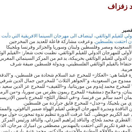
 زفزاف
قصير
لي للفيلم الوثائقي، لينضاف الى مهرجان السينما الافريقية التي دأبت
جان احتفت بفلسطين
. وعرفت مشاركة فاعلة للعديد من المخرجين
لسعودية ومصر وفلسطين ولبنان وسوريا والجزائر وفرنسا وبلجيكا
الأولى للمهرجان الدولي للفيلم الوثائقي، نظمت تحت شعار: «الفيلم الوث
 الدولي للفيلم الوثائقي بخريبكة، بدعم من المركز السينمائي المغربي
 احتفاءا بالفيلم الوثائقي الفلسطيني، وبدولة فلسطين ضيفة شرف
ربية.
 فيلما هي: «العكاز» للمخرج عبد السلام شحادة من فلسطين، و"الدقة
ممدوح من السعودية، و"الجواهر الثلاث" للمخرجين جمال الدين شرفي
للمخرج محمد إيدوم من موريتانيا، و«اللفيف» للمخرج عز الدين سعيد 
لبنان، و«ملامح دمشقية» للمخرج ريمون بطرس من سوريا، و«من الرم
ن أحمد سالم من فرنسا، و«في انتظار الثلج» للمخرج ياسين الإدريس
 من بلجيكا، و«جدل» للمخرج فايق جراردة من فلسطين.
 الناقدة ومديرة المهرجان الوطني لفيلم الهواة ضمير الياقوتي، والممث
ي عبد الكريم جويطي.. كما عرفت الدورة تنظيم ندوة تمحورت حول مو
 القطري محمد بلحاج، والناقد إبراهيم المزدلي، والناقد ورئيس المركز
انب فقرة تكريم التي احتفت بالمهندس مصطفى بن امبارك مرجان، الذ
باء المصورة المغربية والأفلام الوطنية والأجنبية، والدكتور محمد عتيق باري، رئيس