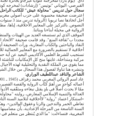
داي" (يوم بارد) لمخرجته كلوديا غيرجاو بجائزة لجن
القبرصي- اليوناني "نوتيس" (إرشادات) لمخرجه كون
سجال حول تدريس "محاولة عيش" للكاتب الراحل
اعترضت صحيفة محسوبة على حزب أصولي مغربي عل
أجل اتخاذها 
النصوص. بالتركيز على المعايير الأخلاقية، إياها،
الروائية في مخيلة أبناءنا وبناتنا.
الموقف الذي لم تستسغه العديد من الهيئات والمنظ
مجددا ب"ثقافة المنع". وقد قامت صحيفة "الاتحاد 
النقاد والباحثين والكتاب المغاربة، ورأت الصحيفة 
أخلاقية لا تستقيم بالضرورة مع المعايير الجمالية للأ
تستجيب للشرط العلمي الأكاديمي البعيد عن أية حساب
مركبة ومتداخلة، غايتها منح كل الإمكانيات للناشئة 
مما يقوي من الملكة النقدية والتحليلية لهذه الأجيال 
وننشره هنا تناولا لفصول هذا السجال من خلال الشها
الشاعر والناقد عبداللطيف الوراري
:
أعماله كواحدٍ من أهمّ كتّاب الرواية والقصة القصيرة،
ممّا لا يحدث أصلاً في بلدٍ يقتل نبغاءه ومثقّفيه ا
«استنكار اعتماد "رواية" لاأخلاقية لتلاميذ السنة الت
تعاطي الخمر والتدخين والزنا وعقوق الوالدين». وهكذ
السنة التاسعة من المرحلة الإعدادية، بأن مضامينها
المغربية، فتساءلت: "ما الذي يُنتظر من متعلم ف