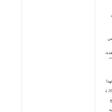
من
قدة،
د،
هذا
العدالة والتنمية الإسلامي المعارض، روايته "محاولة عيش"، وكتبت بصدر صفحتها الأولى، في عددها 2221 (25-27 شتنبر 2009 )،
ج
ة