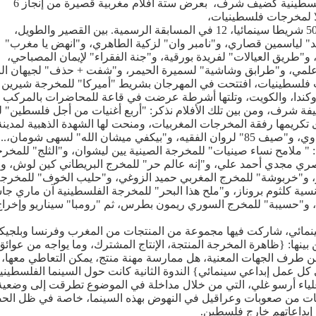
و تميزت الدورة الثالثة، التي استضافت السينما الفلسطينية كضيف شرف، بعرض ستة أفلام مغربية قصيرة من إنجاز 6
عموما، عرفت فعاليات شاشة المرأة تقديم حوالي 50 شريطا سينمائيا، 12 في المسابقة الرسمية. بين القصير والطويل،
 لياسمين قصاري، و"نامبر وان" لزكية الطاهري، و"انهض يا مغرب"
 و"طريق العيالات" لفريدة بورقية، و"جنة الفقراء" لإيمان المصباحي،
ة علمي، و"طرابق وشاشية" لسميرة الحيمر، و"شفت + حذف" لجيهان الب
ت فلسطينيات، افتتحت في المهرجان بشريط "أميركا" للمخرجة شيرين
وكندا، والكويت، وتلتها أشرطة عرضت في قاعة للمحاضرات بالمركب
كضيفة شرف، ومن بين تلك الأفلام نذكر: "أربع أغنيات من أجل فلسطين" 
 تكريمها رفقة المخرجات المغربيات، ومنحت لها الشهدة الذهبية لمدينة
 " ملامح نساء صينيات" للمخرجة الصينية يين ليشوان، و"الثلج" للمخر
صري مجدي أحمد علي، و"إنه عالم حر" للمخرج البريطاني كين لوش، و"أ
ر، و"خربوشة" للمخرج المغربي حميد الزوغي، و"حليب الخوف" للمخرج
نسية كلثوم بروناز، و"ملح هذا البحر" للمخرجة الفلسطينية آن ماري جا
، و"حسيبة" للمخرج السوري ريمون بطرس، ثم "رومبا" سيناريو وإخراج
لسينمائي، شاركت فيها مجموعة من المنتجات من المغرب وفرنسا وبلجيكا
ها: {ظاهرة المخرجة المنتجة، الإنتاج المشترك، وما يواجه من عوائق
ها من طرف الجهات المعنية، هل ممارسة مهنة منتج، يمكن التعاطي معها،
كل عمل إبداعي سينمائي} الندوة الثانية كانت حول السينما الفلسطينية
ياء أرسو غلي، التي من خلال مداخلة في الموضوع تطرقت إلى وضعية
رجات من صعوبات وعراقيل في النهوض بهذه السينما، خاصة في ظل الح
إبداعاتهم خارج فلسطين.