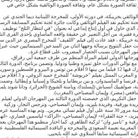
ر ثقافة الصورة بشكل عام، وثقافة الصورة الوثائقية بشكل خاص في
وثائقي بخريبكة، في دورته الأولى، للمخرجة اللبنانية ديما الجندي عن
 لجنة تحكيم نقد الفيلم الوثائقي وكانت جائزة لجنة تحكيم المسابقة الرس
لذي حاول في أول إنتاج إبداعي له بعنوان "في انتظار الثلج" توظيف
 فقيرة، من أجل التعبير عن حقيقة واقعه المأساوي بإحدى القرى النائ
ة خريبكة ، فقد عادت إلى فيلم "اللفيف" للمخرج المصري عز الدين سع
فل التتويج برسالة وجهها اثنان من المبدعين السينمائيين حيث عبرا
ضور المهرجان بسبب الحصار المضروب على قطاع غزة..
هرجانها الدولي لفيلم المرأة المنظم من طرف جمعية أبي رقراق،
توالي الدورات خلق تميزه وطنيا ودوليا. وتضمن برنامج، الدورة الثالث
المسابقة الرسمية الخاصة بالأفلام الطويلة التي شارك فيها 12 فيلما من بينها 9 أفلام من تونس و البيرو و فلسطين و س
مصر و بلجيكا و الصين و الولايات المتحدة الأمريكية و المغرب الممثل بفيلم "خربوشة" للمخرج حميد الزوغي، و 3 أفلام
ن فرنسا و الماسيدوان، و بين بريطانيا و بلجيكا و إسبانيا و إيطاليا. وضمت
انيا) رئيسة، صولفييك أنسباش (إيسلندا)، ويامنة الشويخ (الجزائر)، ودانا شوند يلما
لشافعي (مصر)، وإيمان المصباحي (المغرب).
 حفل التكريم، الذي خصصته الدورة الثالثة من المهرجان الدولي لفيلم
دة بورقية، وفريدة بليزيد، وإيمان المصباحي، ونرجس النجار، وزكية
الطاهري، وليلى كيلاني، وياسمين قصاري،..}، بمناسبة مرور 30 سنة على أول فيلم نسائي مغربي.. وتم بهذه المناسبة 
زيد، « جنة الفقراء» لإيمان المصباحي، «الراكد» لياسمين قصاري، «انه
قية و "نامبر وان" لزكية الطاهري. كما اختار منظمو هذا المهرجان بع
المغربية نعيمة السعودي والمخرجة و الناقدة السينمائية الفلسطينية عل
ة السينمائية سابقا السلاوي عبد الله بايحيى.