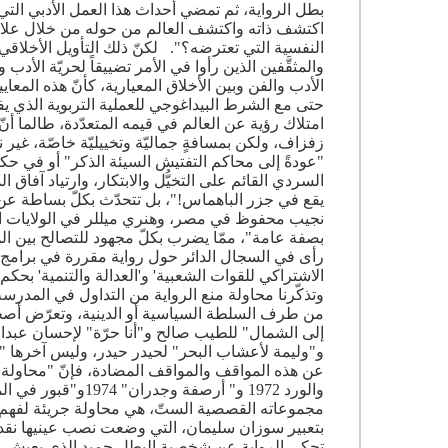
بطل الرواية، ثم تمضي أحداث هذا العمل الأدبي التي
اكتشف ذاته واكتشف العالم من حوله من خلال علاقت
النفسية التي تعترضه؟". لكنّ ذلك التأويل الأخلاقي 
والمثقَّفين الذين رأوا في الأمر تضييقاً لحريّة الأد
الأدب والفن وبين الأخلاق المعيارية، كأنّ هذه المعاي
حتى مع الشرط البيداغوجي للعملية التربوية الذي يف
امتلاك رؤية عن العالم في قيمه المتعدّدة، طالما أن
زفزاف، ولكن بمسافةٍ جماليّة وتخييليّة خاصّة، غير
"عودةً إلى محاكم التفتيش السيئة الذكر" أو في حكم "الغ
السردي القائم على التخيُّل والابتكار، وارتياد آفاق
يقع في جزر الباهماس!"، بل تتحدّث بكلّ بساطة عن ا
نجيب محفوظ في مصر، وهنري ميللر في الولايات المت
بصفة عامة"، ممّا يضرب بكلّ مجهود للتصالح بين ال
رأى في السجال الدائر حول رواية مقررة في برامج ا
الاشتراكي للقوات الشعبية' و'العدالة والتنمية' بحكم ا
وتذكّرنا محاولة منع الرواية من التداول في المدرس
من طرف السلطة السياسية أو الدينية، وتعرّض أصحا
إلى الشمال" للطيب صالح و"أنا حرّة" لإحسان عبد
و"وليمة لأعشاب البحر" لحيدر حيدر، وليس آخرها "ال
عن هذه المواقف والمواقف المضادة، فإنّ "محاولة 
بتعبير سوزان سليمان، التي وضعت نصب عينيها نقد 
تحكي الرواية عن شخصية البطل حميد الذي يعيش مع وا