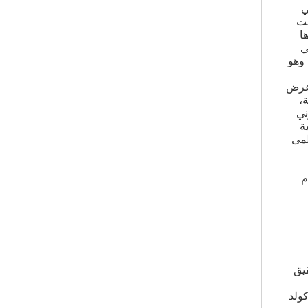
ي
كانت
ا
ي
 وهو
 الافتتاح عرض
عالمية،
ني
ة
لمى
م
يق
كولد