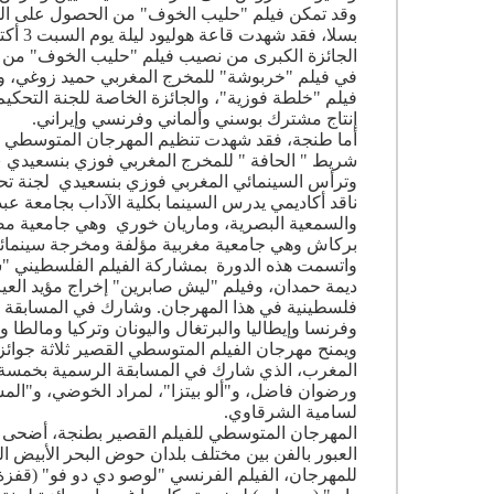
وقد تمكن فيلم "حليب الخوف" من الحصول على الجائ
بسلا،
الجائزة الكبرى من نصيب فيلم "حليب الخوف" من ا
في فيلم "خربوشة" للمخرج المغربي حميد زوغي، و
فيلم "خلطة فوزية"، والجائزة الخاصة للجنة التحكيم
إنتاج مشترك بوسني وألماني وفرنسي وإيراني.
وترأس السينمائي المغربي فوزي بنسعيدي لجنة تحكي
ناقد أكاديمي يدرس السينما بكلية الآداب بجامعة ع
والسمعية البصرية، وماريان خوري وهي جامعية مص
بركاش وهي جامعية مغربية مؤلفة ومخرجة سينمائية، وولي
واتسمت هذه الدورة بمشاركة الفيلم الفلسطيني 
ديمة حمدان، وفيلم "ليش صابرين" إخراج مؤيد العي
وفرنسا وإيطاليا والبرتغال واليونان وتركيا ومالطا 
ويمنح مهرجان الفيلم المتوسطي القصير ثلاثة جوائز 
المغرب، الذي شارك في المسابقة الرسمية بخمسة أفلا
ورضوان فاضل، و"ألو بيتزا"، لمراد الخوضي، و"المشه
لسامية الشرقاوي.
المهرجان المتوسطي للفيلم القصير بطنجة، أضحى "من
العبور بالفن بين مختلف بلدان حوض البحر الأبيض ال
للمهرجان، الفيلم الفرنسي "لوصو دي دو فو" (قفزة 