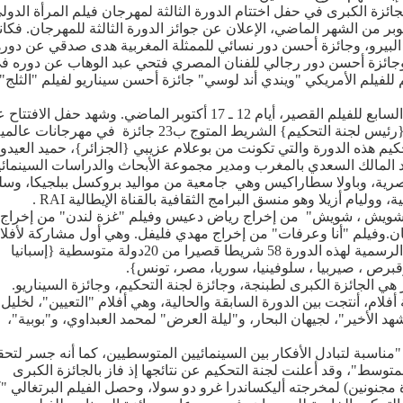
زة الكبرى في حفل اختتام الدورة الثالثة لمهرجان فيلم المرأة الدول
 فقد شهدت قاعة هوليود ليلة يوم السبت 3 أكتوبر من الشهر الماضي، الإعلان عن جوائز الدورة الثالثة للمهرجان. ف
لبيرو، وجائزة أحسن دور نسائي للممثلة المغربية هدى صدقي عن دوره
جائزة أحسن دور رجالي للفنان المصري فتحي عبد الوهاب عن دوره ف
 للفيلم الأمريكي "ويندي أند لوسي" جائزة أحسن سيناريو لفيلم "الثلج"
أما طنجة، فقد شهدت تنظيم المهرجان المتوسطي السابع للفيلم القصير، أيام 12 ـ 17 أكتوبر الماضي. وشهد حفل
شريط " الحافة " للمخرج المغربي فوزي بنسعيدي {رئيس لجنة التحكيم} الشريط المتوج ب23 جائزة في مهرجانات 
م هذه الدورة والتي تكونت من بوعلام عزيبي {الجزائر}، حميد العيدو
بد المالك السعدي بالمغرب ومدير مجموعة الأبحاث والدراسات السينمائي
رية، وباولا سطاراكيس وهي جامعية من مواليد بروكسل ببلجيكا، وس
ام أزيلا وهو منسق البرامج الثقافية بالقناة الإيطالية RAI .
"شويش ، شويش" من إخراج رياض دعيس وفيلم "غزة لندن" من إخراج
ان.وفيلم "أنا وعرفات" من إخراج مهدي فليفل. وهي أول مشاركة لأفلا
فلسطينية في هذا المهرجان. وشارك في المسابقة الرسمية لهذه الدورة 58 شريطا قصيرا من 20دولة متوسطية {إسبانيا
وقبرص ، صيربيا ، سلوفينيا، سوريا، مصر، تونس}.
هي الجائزة الكبرى لطبنجة، وجائزة لجنة التحكيم، وجائزة السيناريو.
م، أنتجت بين الدورة السابقة والحالية، وهي أفلام "التعيين"، لخليل
د الأخير"، لجيهان البحار، و"ليلة العرض" لمحمد العبداوي، و"بوبية"،
اسبة لتبادل الأفكار بين السينمائيين المتوسطيين، كما أنه جسر لتحق
متوسط"، وقد أعلنت لجنة التحكيم عن نتائجها إذ فاز بالجائزة الكبرى
مجنونين) لمخرجته أليكساندرا غرو دو سولا، وحصل الفيلم البرتغالي "