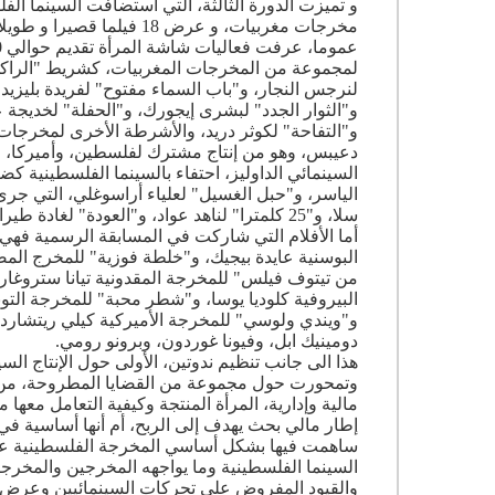
مخرجات مغربيات، و عرض 18 فيلما قصيرا و طويلا لمخرجات فلسطينيات،
لمجموعة من المخرجات المغربيات، كشريط "الراكد"
لنرجس النجار، و"باب السماء مفتوح" لفريدة بليزيد،
و"الثوار الجدد" لبشرى إيجورك، و"الحفلة" لخديج
و"التفاحة" لكوثر دريد، والأشرطة الأخرى لمخرجا
دعيبس، وهو من إنتاج مشترك لفلسطين، وأميركا، 
السينمائي الداوليز، احتفاء بالسينما الفلسطينية 
الياسر، و"حبل الغسيل" لعلياء أراسوغلي، التي جرى
سلا، و"25 كلمترا" لناهد عواد، و"العودة" لغادة طيراوي، و"صيف 85" لروان الفقيه، و"بيكفي ميشان الله" لسهى شومان،...
أما الأفلام التي شاركت في المسابقة الرسمية فهي:
البوسنية عايدة بيجيك، و"خلطة فوزية" للمخرج الم
من تيتوف فيلس" للمخرجة المقدونية تيانا ستروغا
البيروفية كلوديا يوسا، و"شطر محبة" للمخرجة التو
و"ويندي ولوسي" للمخرجة الأميركية كيلي ريتشارد
دومينيك ابل، وفيونا غوردون، وبرونو رومي.
هذا الى جانب تنظيم ندوتين، الأولى حول الإنتاج ا
وتمحورت حول مجموعة من القضايا المطروحة، من بين
مالية وإدارية، المرأة المنتجة وكيفية التعامل مع
إطار مالي بحث يهدف إلى الربح، أم أنها أساسية في 
ساهمت فيها بشكل أساسي المخرجة الفلسطينية عل
السينما الفلسطينية وما يواجهه المخرجين والمخ
والقيود المفروض على تحركات السينمائيين وعرض 