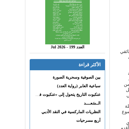
العدد 199 - 2026 Jul
ائقي
الأكثر قراءة
بين الصوفية وسحرية الصورة
من
سباعية العابر (رواية العدد)
ل
عنكبوت التاريخ يتحول إلى «عنكبوت فى القلب»
ي
الــسَعــــد
لة
ضوع
النظريات الماركسية في النقد الأدبي
أربع مسرحيات
ي
 أقدم