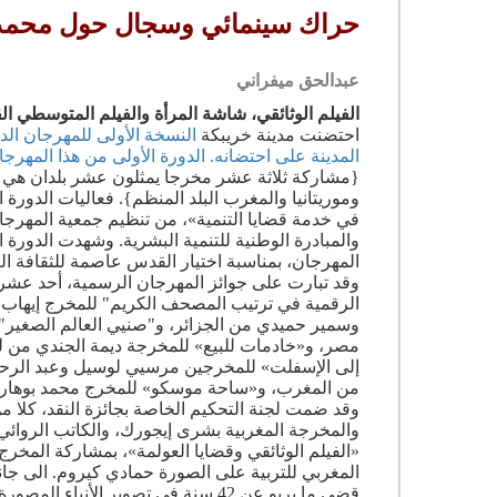
حراك سينمائي وسجال حول محمد
عبدالحق ميفراني
الفيلم الوثائقي، شاشة المرأة والفيلم المتوسطي ال
احتضنت مدينة خريبكة
النسخة الأولى للمهرجان الدو
المدينة على احتضانه. الدورة الأولى من هذا المهر
{مشاركة ثلاثة عشر مخرجا يمثلون عشر بلدان هي ا
وموريتانيا والمغرب البلد المنظم}. فعاليات الدورة 
في خدمة قضايا التنمية»، من تنظيم جمعية المهرجان
والمبادرة الوطنية للتنمية البشرية. وشهدت الدورة
المهرجان، بمناسبة اختيار القدس عاصمة للثقافة الع
وقد تبارت على جوائز المهرجان الرسمية، أحد عشرة
الرقمية في ترتيب المصحف الكريم" للمخرج إيهاب 
وسمير حميدي من الجزائر، و"صنيي العالم الصغير" 
مصر، و«خادمات للبيع» للمخرجة ديمة الجندي من 
إلى الإسفلت» للمخرجين مرسيي لوسيل وعبد الرحما
من المغرب، و«ساحة موسكو» للمخرج محمد بوهاري
وقد ضمت لجنة التحكيم الخاصة بجائزة النقد، كلا من
والمخرجة المغربية بشرى إيجورك، والكاتب الروائ
«الفيلم الوثائقي وقضايا العولمة»، بمشاركة المخرج
المغربي للتربية على الصورة حمادي كيروم. الى ج
قضى ما يربو عن 42 سنة في تصوير الأن