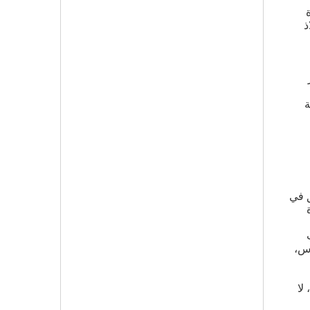
ذ
ة
ق في
اس،
لا