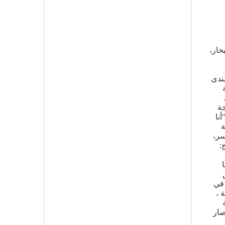
حار،
لندى
جة
نا
ة
سر،
:
 في
 ،
صار