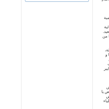
مية
ية
يد.
 من
ة،
وريا و
 من
يير
عرض
ض يا
ض
ياء