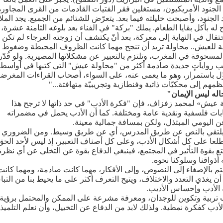
ا الجنود الأمريكيون، مستغلين فقر الفتيات القادمات من القرى المجاورة
 الجنود، وأصبحت خليلته فيما بعد. يتعرّض للشتائم من الجميع. يجد الملا
له بأكل بقايا الطعام. يملك "بركة" في الفناء بعد بلوغه الثامنة عشرة،
تفال في النهاية إلى معركة، بعد أنّ يكتشف أن زوجته العرجاء لم تكن
ة للعيش.. محاولة تريد أن تنجح مهما كانت الظروف المحيطة وضغوط
 المسحوقة في المغرب، وتلتزم بالتعبير عن مشكلاتها المصيرية. ولو قُدّر
كتب رواياتٍ جديدة صادمة أكثر من "محاولة عيش" التي كتبها في أواسط
حوِّل باستمرار، وهو ما يعمى عنه، على السواء، أصحاب القراءات المغرض
مهم إلى محكيّات ذاتية وفنطازية وتجريبيّة متهافتة..."
له ليس الإيمان"
 عيش» لمحمد زفزاف، فإن "فكرة الأدب" في حد ذاتها لا ترجح هذا
ابات فلسفية ونقدية عامة ومختلفة. كما أن الأدب يحمل في مضمراته
اليومي المبتذل، ولكن بمسافة جمالية معينة.
لآن- يلتقي بالنص عن طريق المدرس، أي عن طريق وسيط. ومن الضروري
 مطلعا على كل أشكال الأدب، وعلى كل أصناف التعبير، إذ ليس لأحد الح
تمتع بقوة التأثير في المجتمع، فينبغي الدفاع بقوة عن التخلي عن أي نظرة
أذواقنا وسلوكنا نحوه.
تم بالإصغاء إلى النصوص، وإلى الأفكار، مهما كانت صادمة، ومهما كانت
أن يغذي التعدد والاختلاف، ويتيح التعرف أكثر على ما يحيط بنا من التب
ة الأدب وإحساس الأديب.
دب تربية وتكوين للوجدان، ومعرفة مشرعة على الممكن والمحتمل برؤية
أدب كفكرة نمطية. ولذلك لابد من الدفاع عن التخييل، وأن نعلم التلميذ، 