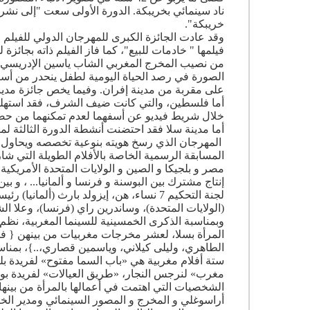
ناد سينمائي بخريبكة. الدورة الأولى سعت "إلى نش
خريبكة".
وقد عادت الجائزة الكبرى للمهرجان الدولي للفيلم ال
فيلمها " خادمات للبيع"، كما فاز الفيلم ذاته بجائزة
من نصيب المخرج المغربي الشاب ياسين الإدريسي، ا
الصورة في رصد الحياة اليومية لطفل ينحدر من أسرة
على مقربة من مدينة إفران. وفيما يخص جائزة مدين
أما فلسطين، والتي كانت ضيف الشرف، فقد استهلت ح
خلال شريط فيديو عن أسفهما لعدم تمكنهما من ح
أما مدينة سلا فقد
احتضنت أنشطة الدورة الثالثة لم
المهرجان الذي رسخ هويته بنوعية تخصصه ويحاول مع 
إنتاج مشترك بين البوسنة و فرنسا و ألمانيا... ، و بي
لجنة التحكيم 7 نساء، هن، إيزولد بارث (ألم
(الولايات المتحدة)، وساندرين راي (فرنسا)، وعلا ا
وبمناسبة الذكرى الخمسينية للسينما المغربية، نظم
المرأة بسلا، لعشر مخرجات مغربيات من بينهن { فري
ستة أفلام مغربية هي «باب السما مفتوح» لفريدة بلي
مغرب» لنرجس النجار، «طريق العيالات» لفريدة بور
الشخصيات التي اهتمت في أعمالها بالمرأة من بينها 
أراسوغلي و المخرج و المصور السينمائي ومدير الخزان