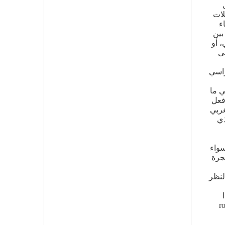
لات
ء
بين
، أو
لى
راسي
ي ما
فعل
غربي
ذي
سواء
جرة
لنظر
ويختفي" 1989، عدا
و roman à thèse