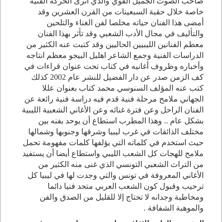
صاحب الصوت الجميل القوي والذي أثرى الحركة الفنية
خاصة خلال حقبة السبعينات من القرن العشرين وقد
أمضى هذا الفنان حياته مخلصا لفن الغناء والتلحين
والتأليف في مجال الأدب الشعبي وقد تأثر بهذا الفنان
معظم الفنانين الليبيين الحاليين وقد كتبت عنه الكثير من
الدراسات الفنية وجمع الشاعر اهليل البيجو معظم انتاجه
وأخباره وظروف أغانيه في كتاب تحت عنوان قراءات في
كف الزمن صدر عن دار الفضيل للنشر عام 2002 كذلك
كتب عنه المؤلف السنوسي محمد كتاب بعنوان عللا
الجهاني ملامح مرحلة فنية قدم فيه دراسة فنية رائعة عن
الفنان الراحل وعن فترة غنائه وعن الأغاني الشعبية الليبية
بشكل عام .. وهذا المطرب استطاع أن يوحد بفنه بين
مختلف الذائقات في غرب ليبيا وشرقها وجنوبها وشمالها
حيث استخدم في كلماته التي يؤلفها كلمات مفهومة تحمل
ملامح للهجات كل الشعب الليبي واستطاع أيضا أن يستفيد
من التراث الشعبي التونسي الذي غنى منه الكثير من
الأغاني المعروفة في تونس والتي وجدت لها في ليبيا كل
ترحيب وقبول كون الشعب العربي متحد فنيا دائما
ومخاطبة وجدانه لا تحتاج إلا للقليل من الصدق والفن
والموهبة الشفافة .