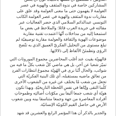
المشاركين خاصة في ندوة المثقف والهوية في عصر
العولمة لا يفهمون حتى ما معنى العولمة وقد علق على
مقاربات ندوة المثقف والهوية في عصر العولمة الكاتب
التونسي عبدالدائم السلامي الذي حضر الفعاليات عبر
مقالته في جريدة العرب قائلا: والملاحظ في بعضِ ما
استمعنا إليه من مداخلات أنّها اعتمدت تقنية مقاربة
موضوعات الهوية والثقافة والعولمة مقاربة توصيفيّة لم
تبلغ مستوى من التحليل الفكريّ العميق الذي به تتّضح
الرؤى وتطمئنّ الألفاظ إلى دَلالاتِها.
فالهويّة بقيت عند أغلب المحاضرين مجموع الموروثات التي
تميّز شعبا عن آخر، بل هي ماضي كلّ شعب بكلّ ما فيه من
شوائب، والحال أنّنا نرى في الهُويّة مجموعَ انتظارات الفردِ
من تعالق ماضيه بمستقبله، أي تلك البنية الفكريّة التي
تجعل من شعب مّا يختلف عن غيره من الشعوب الأخرى
كلّما التقى وإيّاها في نفسِ اللحظة التاريخيّةِ. وبهذا تكون
هويّة أي شعب جمعا أليفا بين مكوّنات أصالتِه وطموحاتِ
أفراده المعاصرة من جهة وجمعا متناسقا بينه وبين شعوب
الأرضِ في حاصل القيم الكونيّة الإنسانيّة.
والجدير بالذكر أن هذا المؤتمر الرابع والعشرين قد شهد