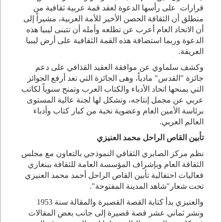
قرارات على رأسها الدعوة لعقد قمة عربية ثقافية من
منطلق أن الثقافة الحصن الأخير للأمة العربية، مشيراً إلى
أن الاتحاد العام أعرب عن تطلعه وأمله أن تتبنى ليبيا هذه
الدعوة وربما استضافة هذه القمة الثقافية على أرض ليبيا
العريقة.
وكشف سلماوي عن موافقة العقيد القذافي على دعم
جائزة "القدس" مادياً، وهى الجائزة التي تعد أرفع الجوائز
التي يمنحها اتحاد الأدباء والكتاب العرب وتمنح سنوياً لكاتب
عربي عن مجمل إنتاجه، وتشكل لها لجنة عالية المستوى
برئاسة الأمين العام وعضوية نخبة من كبار كتاب وأدباء
العالم العربي.
تأبين القاص الراحل محمد العنيزي
نظم مركز الصابري الثقافي النموذجي بالتعاون مع مجلس
الثقافة العام وبإشراف المؤسسة العامة للثقافة ببنغازي
فعاليات احتفالية تأبين القاص الراحل أحمد محمد العنيزي
تحت شعار"شاهد المدينة المفتوحة".
والعنيزي بدأ كتابة القصة القصيرة والمقالة سنة 1953
ونشر ثماني عشر قصة قصيرة إلى جانب بعض المقالات