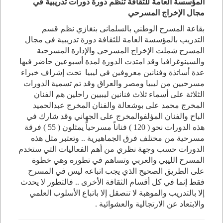
المؤسسة العامة للثقافة تنظم دورة
دورات تدريبية في
مجال الإخراج المسرحي
بقاعة المسرح الوطني بالسلمانى بنغازي نظم قسم
التدريب بالمؤسسة العامة للثقافة دورة تدريبية في مجال
المسرح شملت الإخراج المسرحي والإدارة المسرحية
والسينوغرافيا وقد امتدت الدورة لمدة أسبوعين حاضر فيها
عدة أساتذة وفنانين معروفين في ليبيا تحت إشراف خبراء
مسرحيين من ليبيا ومصر والعراق وقد تم تسمية الدورات
الثلاثة على أسماء ثلاث فنانين ليبيين راحلين هم الفنان
المخرج محمد على بوشعالة والفنان المخرج عبدالحميد
الباح والفنان المؤلفوالمخرج على الجهاني وقد شارك في
هذه الدورات نحو ( 120 ) فناناً مسرحياً يمثلون ( 55 ) فرقة
مسرحية من مختلف فرق الجماهيرية .. وتعتبر مثل هذه
الدورات حسب وجهة نظري من أهم الفعاليات التي ستخدم
المسرح الليبي والعربي وتساهم في تطوره وهي خطوة
على الطريق الصحيح الذي يجب اتباعه ليس في المسرح
فقط إنما في كل أقسام الثقافة الأخرى .. فالتطور لا يحدث
إلا بالتدريب والموهبة لا تنصقل إلا باتباع الأسلوب العلمي
والابتعاد عن الارتجالية والعشوائية .