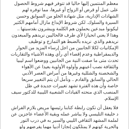
معظم المنتمين إليها حاليا قد تتوفر فيهم شروط الحصول
على عمل أو قرض أو الزواج أو غيرها، مما توفره لهم
الشهادات الإدارية، مثل شهادة الخلو من السوابق وحسن
السيرة والسلوك. لكن شروط الإبداع مازال أمامهم الكثير
ليكونوا مبدعين يحملون هم الكلمة ويبشرون بقدسيتها ..
وهذا لا يعني انحيازا لأي طرف فالحاليين نريدهم والمبعدون
نريدهم والذي نريده بالضبط هو التمازج و توظيف
الإمكانيات لكلا الجانبين من اجل إرساء المزيد من الحوار
والديمقراطية وعدم إقصاء أي رأي وهذه الأشياء والتقاربات
تحدث متى ما صفت النية من الجانبين ووضعوا اسم ليبيا
والثقافة نصب أعينهم وأولوه الأولوية بعيدا عن الأهواء
والشخصنة والشللية وغيرها من أمراض العصر الأدبي
الحالي والسابق والقادم .. ونأمل أن يتم التغيير سريعا
خاصة وأن هذه الفترة تشهد تغييرات جديدة في ظل
المنصب الذي منحته القيادات الشعبية الليبية للدكتور سيف
الإسلام.
فلا يعقل أن تكون رابطة كتابنا رئيسها مريض يلازم الفراش
د خليفة التليسي ولا يباشر عمله وبقية الأعضاء عاجزين عن
لملمة المشهد الثقافي الليبي والسير به في درب النور
والحرية كونهم لا يمتلكون إنجازا أدبيا مهما يفرضهم ولو