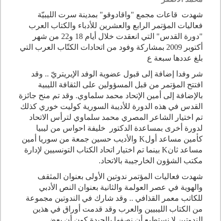
شهدت قاعات مجمع "واقادوقو" بمدينة سرت الليبيّة
فعاليات المؤتمر الرابع والعشرين للأدباء والكتاب العرب
"دورة القدس" التي انعقدت خلال أيام 18 و22 من شهر
أكتوبر 2009 بمشاركة وفود من اتحادات الكتّاب العرب التي
بلغ عددها سبعة ع
شر وفدا إضافة إلى قبول عضوية الوفد الإيريتريّ .. وقد
افتتح المؤتمر من قبل المسؤولين على الثقافة الليبية
بالإضافة إلى أمين الإتحاد محمد سلماوي. وقد تم منح جائزة
القدس في هذه الدورة للأديبة السورية كوليت خوري كذلك
تم اختيار الشاعر المصري محمد سلماوي لترأس الاتحاد
لدورة أخرى بمساعدة الدكتور خليفة احواس من ليبيا
كأمين مساعد أولK والأديب حسين جمعة من سوريا أمين
مساعد ثانK بينما تم اختيار اتحاد الكتاب التونسيين لإدارة
مكتب الشؤون الخارجيبة بالاتحاد.
شهدت فعاليات المؤتمر ندوتين الأولى بعنوان المثقف
والهوية في عصر العولمة والثانية بعنوان النص الأدبي
للكاتب معمر القذافي .. وقد شارك في الندوتين مجموعة
من الكتاب الليبيين والعرب وقد قدمت أوراق في هذين
الندوتين لا نستطيع أن نصفها بالجيدة كون أن بعض