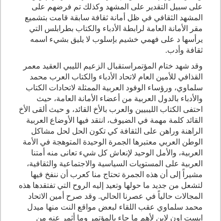
على سبيل التقدير على المشهد وكذلك تم فرضهم على
المشهد الثقافي في ظل أمانة ثقافة سابقة قامت بتشميع
مقر الأمانة العامة لرابطة الأدباء والكتاب بطرابلس التي
يرأسها د على فهمي خشيم بإسلوب لا يليق بشيء اسمه
ثقافة وأدب.
وقد شهد ختام المؤتمراستقبال الزعيم الليبي العقيد معمر
القذافي للأمين العام لاتحاد الأدباء والكتاب العرب محمد
سلماوي، ورؤساء الوفود العربية الممثلة لاتحادات الكتاب
والأدباء بالدول العربية من أعضاء الأمانة العامة، حيث
احتفى الكتاب الليبيين والعرب بالأخ القائد، و حيث ألقى الأخ
القائد كلمة مهمة في الضيوف، انتقد فيها الأوضاع العربية
الراهنة وراهن على الثقافة كي تكون الحل لحل مشاكل
الوطن العربي معتبرها الجمرة الوحيدة المتوهجة في الأمة
العربية، والأمل الوحيد لإنعاش كل شيء تعانى منه أمتنا
العربية على المستويات السياسية والاجتماعية والثقافية،
مشيراً إلى أن هذه الجمرة تحتاج منا كعرب أن ننفخ فيها
لتشعل من جديد ما حولها وتعيد إليه الروح التي تفتقدها هذه
المجالات حالياً في عصرنا الحالي. وقد صرح أمين الاتحاد
محمد سلماوي عقب اللقاء لبعض مواقع النت منها ميدل
ايست اون لاين لأهم ما جاء بالمؤتمر وما أثمر عنه من