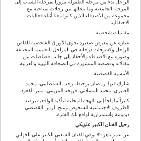
الراحل بدءً من مرحلة الطفولة مرورا بمرحلة الشباب إلى
المرحلة الجامعية وما يتخللها من رحلات سياحية مع
مجموعة من الأصدقاء الذين كانوا معنا أثناء فعاليات
الاحتفالية.
مقتنيات شخصية
عبارة عن معرض صغيرة يحوى الأوراق الشخصية للقاص
الراحل وكشوفات درجاته في المراحل التعليمية المختلفة
وصوره مع الأصدقاء والأحفاد إلى جانب قصاصات من
مقالاته وقصصه المنشورة في الصحافة الليبية والعربية.
الأمسية القصصية
شارك فيها: رمضان بوخيط- رجب الشلطامي- محمد
العنيزي- محمد المسلاتي- فريحة المريمي- منير القعود.
كثيراً ما يلجأ إلى اللهجة المحلية لتأكيد الواقعية برصد
الظروف الاجتماعية للشخوص ومنح الزمن القصصي
ديمومة واستمرارية لواقع تلك الفترة.
رحيل الفنان الكبير علويكي
عن عمر ناهز 85 توفي الفنان الشعبي الكبير علي الجهاني