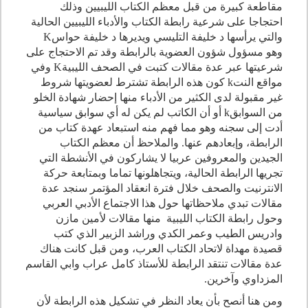
مقاطعة كبيرة من قبل معظم الكتاب الليبيين وذلك
احتجاجا على شرعية رابطة الكتاب والأدباء الليبيين الحالية
والتي يرأسها د خليفة التليسي ويديرها د خليفة حواسK
وهو مسؤول شؤون العضوية بالرابطة وقد تم الاحتجاج على
شرعيتها عبر عدة مقالات كتبت في الصحف الليبيةK وفي
مواقع النتk كون هذه الرابطة تشترط لعضويتها شروط
غير مقبولة لدى الكثير من الأدباء منها إحضار شهادة الخلو
من السوابقk أو أن الكاتب لم يكن له أي سوابق سياسية
أدت إلى سجنه وهو مما فهم منه استبعاد عهدة كتاب من
الرابطة، وإبعادهم عنها. والملاحظ أن معظم الكتاب
الجيدين والمعروفين عربيا لا يشاركون في الأنشطة التي
تجريها الرابطة الحالية، ويتجاهلونها تماما وبمتابعة حركة
الانترنيت والصحف خلال فترة انعقاد المؤتمر سنجد عدة
مقالات تبدي ملاحظاتها حول هذا الاجتماع الأدبي العربي
وحول رابطة الكتاب الليبية منها مقالات لأمين مازن
وادريس الطيب وعمر الكدي وراشد الزبير الذي كتب
قصيدة مهداة لاتحاد الكتاب العرب، ومن قبل كانت هناك
عدة مقالات تنتقد الرابطة للأستاذ كامل عراب وابي القاسم
المزداوي وآخرين.
ومن هنا أنصح بأن يعاد النظر في تشكيل هذه الرابطة لأن