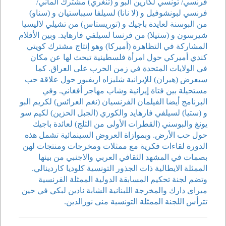
فرنسي/ تونسي لكارين البو و (تنغري) مشترك الماني/
فرنسي لبونشوفيل و (لا نانا) لسيلفا سيباستيان و (سناو)
من البوسنة لعايدة باجيك و (توريستاس) من تشيلي لاليسيا
شيرسون و (ستيلا) من فرنسا لسيلفي فارهايد. وبين الأفلام
المشاركة في التظاهرة (أميركا) وهو إنتاج مشترك كويتي
كندي أميركي حول امرأة فلسطينية تبحث لها عن مكان
في الولايات المتحدة في زمن الحرب على العراق. كما
سيعرض (هيران) للإيرانية شليزاه اريفبور حول علاقة حب
مستحيلة بين فتاة إيرانية وشاب مهاجر أفغاني. وفي
البرنامج أيضا الفيلمان الفرنسيان (نغم العرائس) لكريم البو
و (ستيا) لسيلفي فارهايد والكوري (الجبل الحزين) لكيم سو
يونغ والبوسني (القطرات الأولى من الثلج) لعائدة باجيك
حول حب الأرض. وبموازاة العروض السينمائية تشمل هذه
الدورة لقاءات فكرية مع ممثلات ومخرجات ومنتجات لهن
بصمات في المشهد الثقافي العربي والاجنبي من بينها
الممثلة الايطالية ذات الجذور التونسية كلوديا كاردينالي.
وتضم لجنة تحكيم المسابقة الدولية الممثلة الفرنسية
ميراى دارك والمخرجة اللبنانية الشابة نادين لبكي في حين
تترأس اللجنة الممثلة التونسية منى نورالدين.