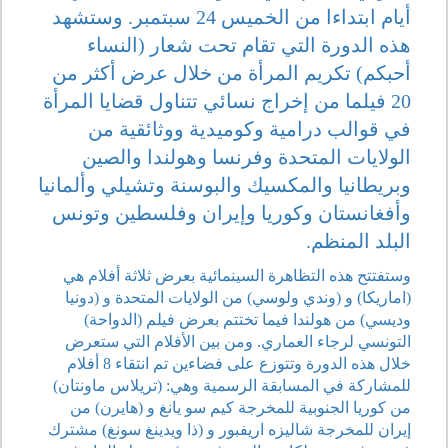
أيام ابتداءا من الخميس 24 سبتمبر. وستشهد
هذه الدورة التي تقام تحت شعار (النساء
أحبكم) تكريم المرأة من خلال عرض أكثر من
20 فيلما من إخراج نسائي تتناول قضايا المرأة
في قوالب درامية وكوميدية ووثائقية من
الولايات المتحدة وفرنسا وهولندا والصين
وبريطانيا والمكسيك والبوسنة وتشيلي وألمانيا
وأفغانستان وكوريا وإيران وفلسطين وتونس
البلد المنظم.
وستفتتح هذه التظاهرة السينمائية بعرض ثلاثة أفلام هي
(اماريكا) و (وندي ولوسي) من الولايات المتحدة و (دونيا
وديسي) من هولندا فيما تختتم بعرض فيلم (الدواحة)
التونسي لرجاء العماري. ومن بين الأفلام التي ستعرض
خلال هذه الدورة وتتوزع على فضاءين تم انتقاء 8 أفلام
للمشاركة في المسابقة الرسمية وهي: (تريلاس ماونتان)
من كوريا الجنوبية للمخرجة كيم سو يانغ و (هايرن) من
إيران للمخرجة شاليزه اريفبور و (ذا ويدينغ سونغ) مشترك