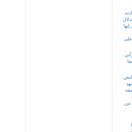
دته.
دلال
إنها
على
آني
عا
النص
هد
مقه
 من
د