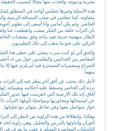
بشرية ودنيوية، واتخذت منها مجالا لتنسيب الحقيقة وت
هذه الأسئلة وغيرها جعلتني أواجه في المنطلق إشكال
متفاوتة. كما جعلتني في صلب المسافة الزمنية وا
الحاضر. ولم يكن أمامي وأنا أسعى إلى تطوير أجوبة
بأن التراث حلقة من الفكر مضت وانقطعت عنا وانقطع
لأنظار منهجية حديثة تعيد بناءه وفق معتقدات الحا
التراثي على نحو ما يذهب إلى ذلك التقليديون.
والحق أني لو كنت سرت ببحثي على خطى هذا الخيار 
المعاصر بين الحداثيين والتقليديين حول من له أحق
الصراع ومضمراته المستترة فيه لم يلزم عنها إلا ما ي
بينهما.
لأجل ذلك بحثت عن أفق آخر ينظر فيه إلى التراث من 
ترده إلى الحاضر وتسقط عليه أحكامه ويقينياته. إنها
آفاق. إنه تلك الأرضية التي انغرست فيها جذور الفكر 
عن استيحائها ومحاورتها ومواصلة تأويلها. التراث ذاك
حوار متواصل معها وفي تفاعل متواتر مع تجل
وهكذا، وانطلاقا من هذه الزاوية من النظر إلى ال
القرآن وأتناولها بالدرس والتحليل. وهي زاوية اتخذ 