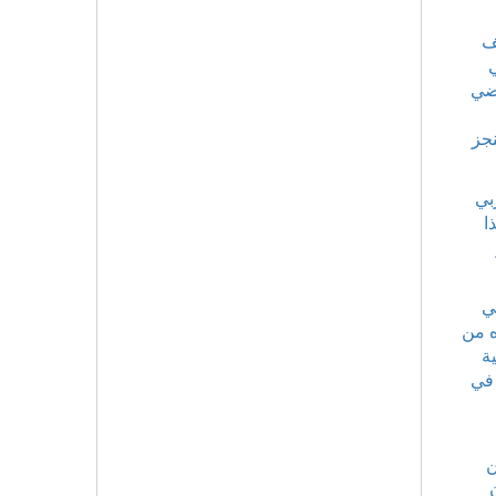
ف
قضي
نجز
بي
ا
ي
ه من
ة
 في
ن
 كان