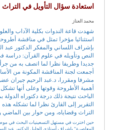
استعادة سؤال التأويل في التراث
محمد العناز
شهدت قاعة الندوات بكلية الآداب والعلوم
استثنائيا مؤخرا تمثل في مناقشة أطروحة
بإشراف اللساني والمفكر الدكتور عبد ا
النص وتأويله في علوم القرآن: دراسة في
جديدا وطريفا نظرا لما اتصف به من جرأة
أجمعت لجنة المناقشة المكونة من الأسات
مشرفا ومقررا، د.عبد الرحيم جيران عضوا،
أهمية الأطروحة وقوتها وعلى أنها تشكل 
الباحث نتيجة ذلك درجة دكتوراه الدولة بم
التقرير إلى القارئ نظرا لما تشكله هذه
التراث وقضاياه، ومن حوار بين الماضي 
حين اخترت في مستهل التسعينيات البحث في موضوع:
المعاصرة" بإشراف أستاذي الجليل الدكتور عبد الس