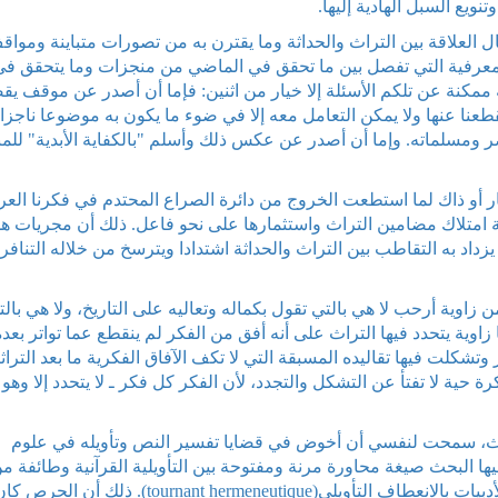
نويع السبل الهادية إليها.
 العلاقة بين التراث والحداثة وما يقترن به من تصورات متباينة ومواق
لمعرفية التي تفصل بين ما تحقق في الماضي من منجزات وما يتحقق في
 ممكنة عن تلكم الأسئلة إلا خيار من اثنين: فإما أن أصدر عن موقف ي
نا عنها ولا يمكن التعامل معه إلا في ضوء ما يكون به موضوعا ناجزا
ضر ومسلماته. وإما أن أصدر عن عكس ذلك وأسلم "بالكفاية الأبدية" للم
أو ذاك لما استطعت الخروج من دائرة الصراع المحتدم في فكرنا العر
ية امتلاك مضامين التراث واستثمارها على نحو فاعل. ذلك أن مجريات هذ
زداد به التقاطب بين التراث والحداثة اشتدادا ويترسخ من خلاله التنافر
زاوية أرحب لا هي بالتي تقول بكماله وتعاليه على التاريخ، ولا هي بالت
 زاوية يتحدد فيها التراث على أنه أفق من الفكر لم ينقطع عما تواتر بعد
وتشكلت فيها تقاليده المسبقة التي لا تكف الآفاق الفكرية ما بعد التراثي
رة حية لا تفتأ عن التشكل والتجدد، لأن الفكر كل فكر ـ لا يتحدد إلا وهو
ياتها.
تراث، سمحت لنفسي أن أخوض في قضايا تفسير النص وتأويله في علوم
فيها البحث صيغة محاورة مرنة ومفتوحة بين التأويلية القرآنية وطائفة م
التأويليات المعاصرة المتبلورة عقب ما يعرف في الأدبيات بالانعطاف التأويلي(tournant hermeneutique). ذلك أن الحرص