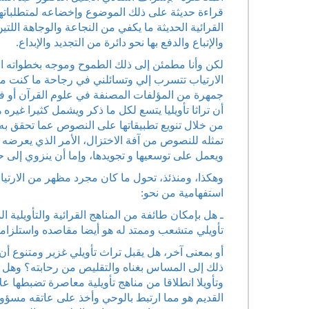
قراءة حديثة على ذلك الموضوع وإخضاعه لمتطلباتها ا
القرائية الحديثة ما يكفي من النجاعة والوجاهة اللتين
والإتباع والدفع بها نحو دائرة 
لكن وأنا مطمئن إلى ذلك الطموح وموجه بخطواته ال
الارتياب تتسرب إلي وتسائلني في رجاحة ما كنت مقت
جمهرة من المؤلفات المصنفة في علوم القرآن أو في 
أن تراثا تأويليا يتسع لكل ما ذكر ويشمل كثيرا غي
من خلال تنويع تطبيقاتها على النصوص عما تحقق ب
تمثله للنصوص من آفة الاختزال، الأمر الذي يعرضه ل
ويعمل على توسعيها و تجويدها، وإما أن ينزوي إلى 
وهكذا، ومنذئذ، تحول ما كان مجرد مظهر من الارتي
استفهامية من نحو:
ـ هل بإمكان طائفة من المناهج القرائية والتأويلي
تأويلي متشعب وممتد له هو أيضا مقاصده واستلزاما
أو بمعنى آخر، هل يقبل تراث تأويلي غزير ومتنوع أن
ذلك إلى المساس بغناه والتقليص من رحابته؟ وهل بإ
وتأويلا انطلاقا من مناهج تأويلية معاصرة تضبطها
القديم هو مما ارتبط بالوحي وأخذ على عاتقه مسؤو