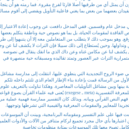
ن أن يمثل أي من طرفيها أصلا قارئا لفرع مقروء. فما رمته هو أن يتجاذ
ويفيدان بعضهما من بعض بما يغني فاعلية التأويل ويفضي إلى أقوم مسال
 في مدخل عام وقسمين. ففي المدخل دافعت عن وجوب إعادة الاعتبار إل
ص الفاقدة لمقومات الحياة، بل بما هو نصوص حية وناطقة يتكلم بعضها 
وقع. وهو بموجب ذلك لا يتطلب من المتعاملين معه إلا أن يتنبهوا إلى طر
وتداولها. وحين يُستطاع إلى ذلك سبيلا فإن التراث لا يكشف لنا عن وج
كشف لنا عن مكامن غناه وعن ذاك الذي ما انفك ينقال في نصوصه
ستمرارية التراث عبر العصور وتمتد تقاليده ومسبقاته حية منصهرة في
وفي ضوء الروح التجديدية التي ينطوي عليها، انتقلت إلى مدارسة مشاغل
لأول من الرسالة قمت بإعادة بناء الإطار العام الذي تلتئم داخله تلكم
ة بينها وبين مشاغل التأويليات المعاصرة. وهكذا تناولت بالتعريف علوم
القرآن وتعاملت معها باعتبارها خطابا نظريا واصفا للمعرفة التفسيرية (meta ـ exegese) يُعنى فيه علماء القرآن بصوغ قواع
في فهم النص القرآني وبيانه. وبذلك كان التفسير ممارسة فهمية عملية مر
جريدا للمعايير والمقومات المعرفية والقيمية التي تشرطها وتوجهها.
فت فيها على علم التفسير ومقوماته البرنامجية، وبينت أن الموسوعات
اعتبارها بأي حال مجرد تجميع لركام متنافر من الآلات والأدوات العلمي
كامل تصبح معها تلك الموسوعات بمثابة منظومات تخاصية