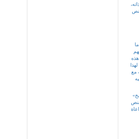
اته،
لنص
ما
هم
هذه
لهذا
 مع
ه
يل آلية «النسخ»
لنص
عاة