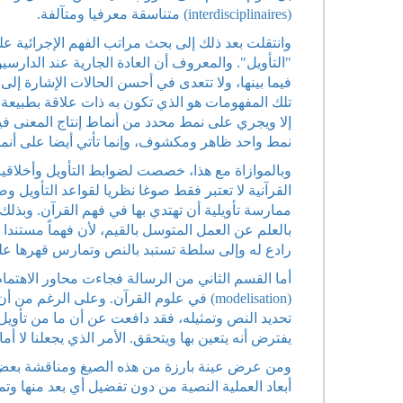
(interdisciplinaires) متناسقة معرفيا ومتآلفة.
وانتقلت بعد ذلك إلى بحث مراتب الفهم الإجرائية ع
"التأويل". والمعروف أن العادة الجارية عند الدارسي
فيما بينها، ولا تتعدى في أحسن الحالات الإشارة إل
إلا ويجري على نمط محدد من أنماط إنتاج المعنى فيه
نمط واحد ظاهر ومكشوف، وإنما تأتي أيضا على أنماط 
وبالموازاة مع هذا، خصصت لضوابط التأويل وأخلاقيات
القرآنية لا تعتبر فقط صوغا نظريا لقواعد التأويل وض
ممارسة تأويلية أن تهتدي بها في فهم القرآن. وبذل
بالعلم عن العمل المتوسل بالقيم، لأن فهماً مستند
رادع له وإلى سلطة تستبد بالنص وتمارس قهرها عليه
أما القسم الثاني من الرسالة فجاءت محاور الاهت
(modelisation) في علوم القرآن. وعلى الرغ
تحديد النص وتمثيله، فقد دافعت عن أن ما من تأويل
يفترض أنه يتعين بها ويتحقق. الأمر الذي يجعلنا لا أ
ومن عرض عينة بارزة من هذه الصيغ ومناقشة بعض 
أبعاد العملية النصية من دون تفضيل أي بعد منها وت