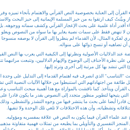
القرآن إلى العناية بخصوصية النص القرآني والاهتمام بأنحاء تميزه وفرا
يَّنتُ كيف ارتقوا به من حيز المسلمة الإيمانية إلى حيز البحث والاست
ء أقدر أداة علمية على بحث الإعجاز القرآني وكشف سماته ووجوهه. بل 
ن لا تنهض فقط على سمات نصية يغاير بها ما سواه من النصوص ويعلو
ذري لفكرة المثال، لأن القدماء لم ينظروا إلى القرآن لا بوصفه منسوجا 
 تضاهيه أو تنسج ذواتَها على منواله.
عند الدلاليات الأصولية ونظرتها إلى الكيفية التي يعرب بها النص القر
ى نظرة الأحناف إلى الوضوح والإبهام الدلاليين، وتتبعت مراتبهما تتب
 "التناسب" الذي انصرف فيه اهتمام القدماء إلى التدليل على وحدة 
 طائفة من اجتهاداتهم التي استنبطوا من خلالها الآليات النصية التي تش
القرآن ويتآخذ. كما ناقشت بالموازاة مع هذا أهمية مبحث التناسب وع
 التي يتيحها لتطوير منظور متجدد إلى النصوص بقدر ما يكون قادرا على
ن قادرا أيضا على بحث ما ينتشر فيها من وجوه التشذر والتشظي، وذلك
ته وتشظياته، وأن هذه الاختلافات لا تلغي تلك الوحدة ولا تنفيها.
رج عند علماء القرآن فيما يكون به النص في علاقة بمفسريه ومؤوليه.
المنجز التفسيري والتأويلي بما يطبعه من تمثلات فهمية متفاوتة مذهبيا
incomme)، فقد اختار البحث التركيز على أكثر القضايا إثارة للخلاف والخصام المذهبيين. وهكذا أفر