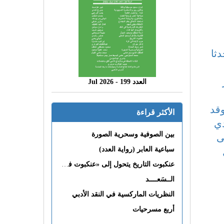
دثا
العدد 199 - 2026 Jul
وقد
الأكثر قراءة
دي
بين الصوفية وسحرية الصورة
ى
سباعية العابر (رواية العدد)
عنكبوت التاريخ يتحول إلى «عنكبوت فى القلب»
الــسَعــــد
النظريات الماركسية في النقد الأدبي
أربع مسرحيات