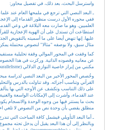
واسترسل البحث، بعد ذلك، في تفصيل محاور:
ـ البعد النصي التي ترجع في ملمحها العام عند علماء 
ففي محوره الأول درست منظور القدماء إلى الإعجاز وب
العلميين. وهو ما صارت معه البلاغة في وعي القدما
استطاعت أن تستدل على أن الهوية الإعجازية للقرآ
عليها. إنها تنهض أيضا على ما أسميته بالتقويض الج
مثال سبق، ولا بوصفه "مثالا" لنصوص محتملة يمكن أن
كما وقفت في المحور الموالي وقفة تحليلية مستفيضة 
عن معانيه وقصوده الذاتية. وركزت في هذا الخصوص عل
مكنني من إبراز خاصية التوازي الدلالي (parallelisme) التي تنشد بها كل مرتبة إلى أخرى وترتد إليها.
وخُصص المحور الأخير من البعد النصي لدراسة مبحث
القرآني وتناسب أجزائه. وقد تناولت بالدرس والتحليل
على ذلك التناسب وتكشف عن الأوجه التي بها يتآلف 
عند القدماء، وأشرت إلى الإمكانات الواسعة والغنية
بحث ما يستتر فيها من وجوه الوحدة والانسجام يكو
منطلق يقضي بأن وحدة نص من النصوص لا تلغي اختلافا
ـ أما البعد التأويلي فيشمل كافة المباحث التي تند
وبالنظر إلى أن هذا البعد يقبل أن يدخل تحته مجموع 
وغير متقايسة (nsurables