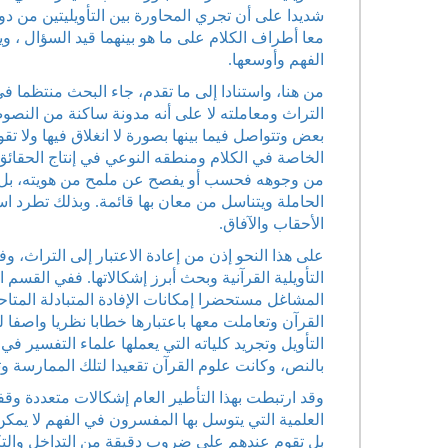
شديدا على أن تجري المحاورة بين التأويليتين من دو
معا أطراف الكلام على ما هو بينهما قيد السؤال ، 
الفهم وأوسعها.
من هنا، واستنادا إلى ما تقدم، جاء البحث منتظما
التراث ومعاملته لا على أنه مدونة ساكنة من النصو
بعض وتتواصل فيما بينها بصورة لا انغلاق فيها ولا تق
الخاصة في الكلام ومنطقه النوعي في إنتاج الحقائق 
من وجوهه فحسب أو يفصح عن ملمح من هويته، بل ي
الحاملة ويتناسل من معان بها قائمة. وبذلك تطرد ا
الأحقاب والآفاق.
على هذا النحو إذن من إعادة الاعتبار إلى التراث، 
التأويلية القرآنية وبحث أبرز إشكالاتها. ففي القسم ا
المشاغل مستحضرا إمكانات الإفادة المتبادلة المتاح
التأويل وتجريد كلياته التي يعملها علماء التفسير 
بالنص، وكانت علوم القرآن تقعيدا لتلك الممارسة وت
وقد ارتبطت بهذا التأطير العام إشكالات متعددة وق
العلمية التي يتوسل بها المفسرون في الفهم لا يمكن 
بل تقوم عندهم على ضروب دقيقة من التداخل والت