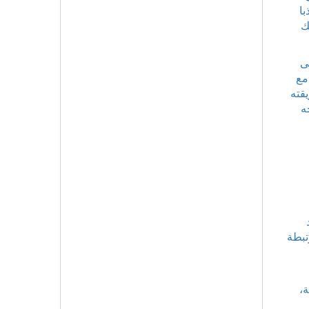
با
ك
ى
مع
يقته
ه
د
تبطة
ة،