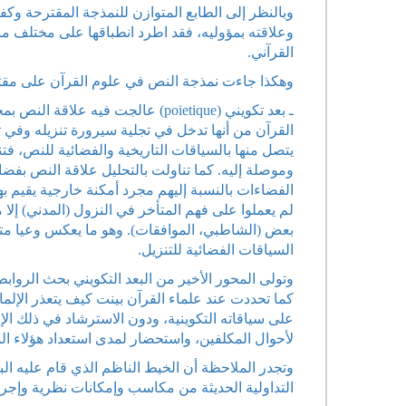
وبالنظر إلى الطابع المتوازن للنمذجة المقترحة وكفا
وعلاقته بمؤوليه، فقد اطرد انطباقها على مختلف ما
القرآني.
وهكذا جاءت نمذجة النص في علوم القرآن على مقتض
ـ بعد تكويني (poietique) عالجت فيه
القرآن من أنها تدخل في تجلية سيرورة تنزيله وفي 
يتصل منها بالسياقات التاريخية والفضائية للنص، فت
وموصلة إليه. كما تناولت بالتحليل علاقة النص بفضاء
الفضاءات بالنسبة إليهم مجرد أمكنة خارجية يقيم بها
لم يعملوا على فهم المتأخر في النزول (المدني) إل
بعض (الشاطبي، الموافقات). وهو ما يعكس وعيا متميز
السياقات الفضائية للتنزيل.
كما تحددت عند علماء القرآن بينت كيف يتعذر الإل
على سياقاته التكوينية، ودون الاسترشاد في ذلك الإ
لأحوال المكلفين، واستحضار لمدى استعداد هؤلاء المك
وتجدر الملاحظة أن الخيط الناظم الذي قام عليه الب
التداولية الحديثة من مكاسب وإمكانات نظرية وإجرائي