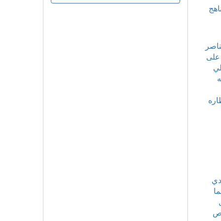
اهج
ناصر
 على
لي
ه
اره
دي
ما
وص