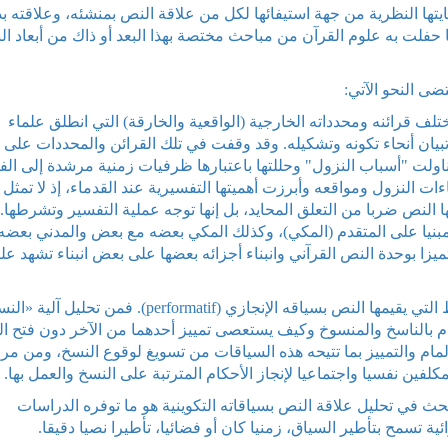
يتها النظرية من جهة استيفائها لكل من علاقة النص بمنشئه، وعلاقته بذ
 حفلت به علوم القرآن من مباحث مختصة بهذا البعد أو ذاك من أبعاد ا
ى النحو الآتي:
 علاقة النص بمختلف قرائنه ومحدداته الخارجية (الواقعية والخارقة) التي انطلق علماء
تبيان أنحاء تكونه وتشكيله. وقد وقفت في تلك القرائن والمحددات على 
ناولت "أسباب النزول" وحللتها باعتبارها ظرفيات زمنية مرشدة إلى الف
ات النزول ومواقعه وأبرزت أهميتها التفسيرية عند القدماء، إذ لا تمثل 
 النص ضربا من التعلق المحايد، بل إنها توجه عملية التفسير وتشرطها. 
ا مبنيا على المتقدم (المكي)، وكذلك المكي بعضه مع بعض والمدني بعضه
ا بوحدة النص القرآني وانبناء أجزائه بعضها على بعض انبناء تشهد علي
وتولى المحور الأخير من البعد التكويني بحث الروابط التي يقيمها النص بسياقه الإنجازي (performatif). فمن تحل
مام بالناسخ والمنسوخ وكيف يستعصى تمييز أحدهما من الآخر دون فتح ا
لمام والتمييز بما تتيحه هذه السياقات من تسويغ لوقوع النسخ، ومن مرا
لفين نفسيا واجتماعيا لإنجاز الأحكام المترتبة على النسخ والعمل بها.
حث في تحليل علاقة النص بسياقاته التكوينية هو ما توفره الدراسات
ة تسمح بتأطير السياق، زمنيا كان أو فضائيا، تأطيرا نصيا دقيقا.