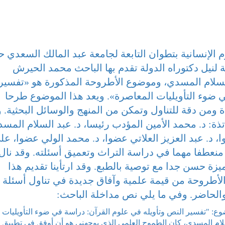
 الإنسانية بتطوان التابعة لجامعة عبد المالك السعدي ح
 لنيل دكتوراه الدولة تقدم بها الباحث محمد الحيرش
لسلام المسدي، وموضوع الأطروحة المذكورة هو «تفسير
 ضوء التأويليات المعاصرة». ويعد هذا الموضوع طرحا
 ومن دقة للتناول وتمكن من المنهج والوسائل البحثية. 
ذة: د. محمد الأمين المؤدب رئيسا، د. عبد السلام المس
 د. عبد العزيز العلاتي عضوا، د. محمد الولي عضوا، عل
منعطفا مهما في دراسة التراث وتعميق أسئلته. وقد نال
يزة حسن جدا مع توصية بالطبع. وقد ارتأينا تقديم هذا
 الأطروحة من قيمة علمية وآفاق جديدة في تناول أسئلة
والحاضر. وفي ما يلي نص مداخلة الباحث:
 "تفسير النص وتأويله في علوم القرآن: دراسة في ضوء التأويليات
لام المسدي، كان الطموح العلمي الذي يوجهني هو أن أوفق في تطبيق