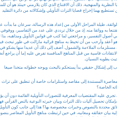
لنظرية والمنهجية. ذلك أن الاقتناع الذي كان يلازمني حينئذ هو أن للمن
 تستطيع بهما إخراج قضايا التراث التأويلي وإشكالاته من دائرة التقليد
من التجديد والإبداع.
واثقة، طيلة المراحل الأولى من إعداد هذه الرسالة، سرعان ما بدأت ع
نعا به وواثقا منه. إذ من خلال ترددي على عدد من التفاسير، ووقوفي
أصول التفسير، و مراجعتي لما كتب في قوانين التأويل ومذاهبه، بدا 
ره هو أعقد وأرحب من أن تحيط به مناهج قرائية مازالت في طور تبحث في
ه مستلزمات الملاءمة والشمول. أضف إلى ذلك أن عديدا منها يشكو في
انتقادات قاسية من قبل المناهج المنافسة تفرض عليه إما أن يراجع أنظ
حيث يطويه النسيان.
اب إلى إشكال حقيقي بدأ يستحكم بالبحث ويوجه خطواته متخذا صيغا
ة المعاصرة المستندة إلى مقاصد واستلزامات خاصة أن تنطبق على تراث
ته الخاصة؟
 تجري عليه المقتضيات المعرفية للتصورات التأويلية القائمة دون أن يؤ
مكان تحصيل آليات ذلك التراث وبيان خبرته النوعية بالنص القرآني فه
 علائق محددة بالنصوص وخبرات مخصوصة بها؟ هذا إلى جانب كون التأويل
لية بيان حقائقه ومعانيه، في حين ارتبطت مناهج التأويل المعاصر بنص