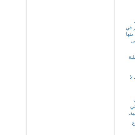
ر في
ن مفهوم منها
ى
لية
لا
تي
ية.
ع