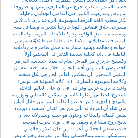
حسب المنذر الشفرة تخرج عن المألوف وتبني لها صروحا
من وهم وقد يعيب الكثير على الفاضل الجعايبي وجليلة
بكار سطوة اللغة النزقة الموسومة بالزندقة... إن لأي كائن
مسرحي خلاق فضائين، كونا خارجياً يُشعر به ويتفاعل معه
ويستمد منه نبض الواقع، وحركة الأحداث اليومية وفعاليات
المسرحة ومدلولاتها. وكونا آخر باطنيا صرفاً يُكَوِّنه ويرسم
أجواءه ومعالمه ويشيد مساراته وأجمل قناطره من تأملاته
الباطنة في ذاته كخلية شديدة التأثير في المجتمع أولاً
وكنسيج حريري من قماش ضام له تفردُ إحساسه الدرامي
الخصوصيّ ثانياً، ومن أفيد التجارب خلال مسرحية "عشاق
المقهى المهجور" أن ينعكس العالم الخارجي بكل صخبه
وكلامه الموسوم بالشارعي (أي كلام السوقة في تونس)
واغتذائه بإرث غريب وغرائبي في آن على العالم الداخلي
للمخرج الجعائبي وبكار الكاتبة والممثلين كالمداني وبوزويتة
والنهدي (الذي شذ عن قاعدة الثقافة ليبين من خلال ألوان
مان شاو أن الثروة قد تأتي من نص لفنان كمنصف ذويب)
بفيض كلماته واندفاعه وجنون هواجسه وتساؤلاته بعد أن
يدمج روح مشاعره ويلقي بها في أتون الغرب الفرنسي
حيث يستقي الجعائبي أعماله من جان فيلار وجاك بي
ومنوشكين وستانيسلافسكي وتلك نار معرفته وخبرته وهو