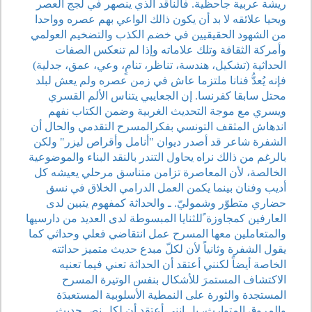
ريشة عربية جاحظية. فالناقد الذي ينصهر في لجج العصر
ويحيا علائقه لا بد أن يكون ذالك الواعي بهم عصره وواحدا
من الشهود الحقيقيين في خضم الكذب والتضخيم العولمي
وأمركة الثقافة وتلك علاماته وإذا لم تنعكس الصفات
الحداثية (تشكيل، هندسة، تناظر، تنامٍ، وعي، عمق، جدلية)
فإنه يُعدُّ فنانا ملتزما عاش في زمن عصره ولم يعش لبلد
محتل سابقا كفرنسا. إن الجعايبي يتناس الألم القسري
ويسري مع موجة التحديث الغربية وضمن الكتاب نفهم
اندهاش المثقف التونسي بفكرالمسرح التقدمي والحال أن
الشفرة شاعر قد أصدر ديوان "أنامل وأقراص ليزر" ولكن
بالرغم من ذالك نراه يحاول التندر بالنقد البناء والموضوعية
الخالصة، لأن المعاصرة تزامن متناسق مرحلي يعيشه كل
أديب وفنان بينما يكمن العمل الدرامي الخلاق في نسق
حضاري متطوّر وشموليّ. ـ والحداثة كمفهوم يتبين لدى
العارفين كمجاوزة ًللثنايا المبسوطة لدى العديد من دارسيها
والمتعاملين معها المسرح عمل انتقاضي فعلي وحداثي كما
يقول الشفرة وثانياً لأن لكلّ مبدع حديث متميز حداثته
الخاصة أيضاً لكنني أعتقد أن الحداثة تعني فيما تعنيه
الاكتشاف المستمرَ للأشكال بنفس الوتيرة المسرح
المستجدة والثورة على النمطية الأسلوبية المستعبدَة
والمروق المتوارث، بل إنني أعتقد أن لكل نص حديث