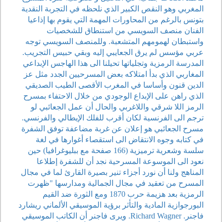
المغربي وهو النقص الكبير الذي نلحظه في التجربة النقدية
بتونس بالرغم من المحاورات المهمة التي يقوم بها إذاعيا
الفنان منصف السويسي من استنطاق للشخصيات
واستبطان لهمومهم المتشعبة. وللمنصف السويسي توجه
عربي مؤسس لم يرق الجعايبي إليه وبقي حبيس التجريب.
المدرسة الرمزية وتجلياتها تحيلنا الى هذا الهاجس الإبداعي
المغاربي الذي بدأ امتلاكه بعض المسرحيين الجدد مثل عز
الدين قنون وأساسا في المغرب الأقصى الطيب الصديقي
الذي راهن على الإبداع الوجودي من خلال الاحتفاء بمسرح
الرمز اللا شرقي واللاغربي والحال أن عمل الجعائبي لو
ترجم الى الفرنسية لكان أقرب للفلك الإيطالي والفرنسي.
مسرح الجعائبي هو إعلان عن غربة مضاعفة توفق الشفرة
في كتابه وجوه الانتقاض الى استقصاء أغوارها في لغة
سلسة وشعرية ترميزية (166 صفحة مع ببليوغرافيا) حين
نعود الى الموسوعة المسرحية نجد أن للشفرة إطلاعا
المناهج ولنا أن نورد أجزاء تنير بصيرة القارئ لما في مجال
المسرح من تعقيد في مجال الجمالية ومدارسها "ظهرت
الرمزية بعد هزيمة حرب 1870 ومع الثورة ضد القيم
البورجوازية المادية والتأثر برؤية الموسيقي الألماني ريشارد
فاجنر. Richard Wagner. ويرى فاجنر أن الكاتب الموسيقي