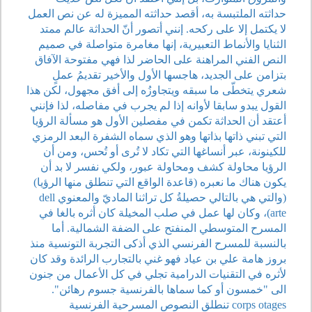
حداثته الملتبسة به، أقصد حداثته المميزة له عن نص العمل
لا يكتمل إلا على ركحه. إنني أتصور أنّ الحداثة عالم ممتد
الثنايا والأنماط التعبيرية، إنها مغامرة متواصلة في صميم
النص الفني المراهنة على الحاضر لذا فهي مفتوحة الآفاق
بتزامن على الجديد، هاجسها الأول والأخير تقديمُ عملٍ
شعري يتخطّى ما سبقه ويتجاوزُه إلى أفق مجهول، لكن هذا
القول يبدو سابقا لأوانه إذا لم يجرب في مفاصله، لذا فإنني
أعتقد أن الحداثة تكمن في مفصلين الأول هو مسألة الرؤيا
التي تبني ذاتها بذاتها وهو الذي سماه الشفرة البعد الرمزي
للكينونة، عبر أنساغها التي تكاد لا تُرى أو تُحس، ومن أن
الرؤيا محاولة كشف ومحاولة عبور، ولكي نفسر لا بد أن
يكون هناك ما نعبره (قاعدة الواقع التي تنطلق منها الرؤيا)
(والتي هي بالتالي حصيلةُ كل تراثنا الماديّ والمعنوي dell
arte)، وكان لها عمل في صلب المخيلة كان أثره بالغا في
المسرح المتوسطي المنفتح على الضفة الشمالية. أما
بالنسبة للمسرح الفرنسي الذي أذكى التجربة التونسية منذ
بروز هامة علي بن عياد فهو غني بالتجارب الرائدة وقد كان
لأثره في التقنيات الدرامية تجلي في كل الأعمال من جنون
الى "خمسون أو كما سماها بالفرنسية جسوم رهائن".
corps otages تنطلق النصوص المسرحية الفرنسية