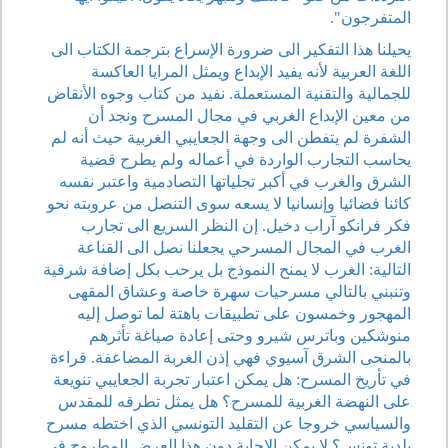
المتفرجون".
يحيلنا هذا التفكير الى ضرورة الإسراع بترجمة الكتاب الى
اللغة العربية لأنه يفيد الإبداع ويمثل المرايا العاكسة
للجمالية والتقنية المستعملة. نفيد من كتاب وجوه الأنقاض
من معين الإبداع الغربي في مجال المسرح ونجد أن
الشفرة لم يتفطن الى وجهة الجعايبي الغربية حيث أنه لم
يحاسب التجارب الواردة في أعماله ولم يطرح قضية
الشرق والغرب في أكبر تجلياتها التصادمية واعتبر نفسه
كائنا فضائيا وإنسانيا لا يسعه سوى التنصل من عروبته نحو
فكر فرانكو آراب دخيل. إن النظر السريع الى تجارب
الغرب في المجال المسرحي يجعلنا نصل الى القناعة
التالية: الغرب لا يمنح النموذج بل يرحب بكل إضافة شرقية
وتنبني بالتالي مسرحيات سهرة خاصة وعشاق المقهى
المهجور وخمسون على تطبيقات باهتة لما توصل إليه
منوشكين وباترس شيرو وحتى إعادة صياغة تأثرهم
بالمنحى الشرق آسيوي فهي إذن الغربة المضاعفة. قراءة
في تأريخ المسرح: هل يمكن اعتبار تجربة الجعايبي تنويعة
على النهضة الغربية للمسرح؟ هل يمثل تطرقه للمقدس
والسياسي خروجا عن التقليد التونسي الذي اختطه مسرح
بلدية تونس؟ لا يمكن الإجابة دون هذا العرض المطروح في