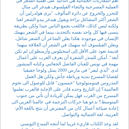
أهم المقاربات الجمالية هي التأكيد على أهمية الشعر في
العملية المسرحية والتجاء الفيلسوف هيدغر الى مثال
للتحرر والخروج عن دائرة المألوف. "يرى هولدرلين أن
الشعر أكثر المشاغل براءة ويقول هيدغر يبدو الشعر لعبا
ولكنه ليس كذلك، فاللعب يجمع الناس جيدا ولكن بطريقة
ينسى فيها كل واحد نفسه بالتحديد، بينما في الشعر ينهمك
الإنسان في موجودة. هكذا يعلن الشاعر أن الشعر شاغل،
ويعلن الفيلسوف أنه منهمك في الشعر أن العلاقة بينهما
قديمة تعود على الأقل إلى اسخيلوس وأرسطو إن لم تكن
أبعد". أمكن للمنذر الشفرة أن يعرف الغرب على أعمال
مهمة في تونس للفنان الفاضل الجعائبي وكتابه المنشور
لدى "أيدي ليفر" في مارس 2009 يمثل ولوجا حقيقيا
لقضايا المسرح بندية ورباطة جأش ولكن هل العمل
المدروس فينومنولوجيا "خمسون" قابل للوصول الى تخوم
العالمية؟ إن التاريخ وحده قادر على الإجابة فالعرب تعلموا
المسرح من الغرب فهل يمكن للريادة أن تأتي من جنوب
المتوسط؟ ندعو هنا حركات الترجمة في عالمنا العربي الى
إعادة صياغة أعمال كان من المفترض أن تنتج باللغة الأم:
العربية، لغة الجمالية والتواصل.
لقد وجد الكتاب قاريء غربيا لما أنتجه المبدع التونسي