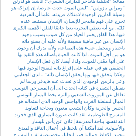
مقاله: "تحليلية هايدجر للدازاين الشعري": أناشيد هو لدرلن
"ومراثي بازولين". "ليس الموت حدث عارضا، إن إدراكه هو
وسيلة الدازين الوحيدة لامتلاك فريدته، علما أن الفردية
تخرج على فهم هايدجر للإنسان، الإنسان مستبعد عنده
كليّه، مع أنه يعطي التجربة بعدا خاصّا للقلق الأهمية الكبرى
فيها. هذا القلق يخمر الحياة من كل صوب بسبب وجود
الإنسان من غير ماهية مسبقة ولأنه عليه أن يصنع ذاته
باختيار ويتحمل عبء هذه الصناعة، ولأنه يدرك أن وجوده
هو من أجل الموت، لذا كانت الحياة بأصالة هذه التقيد بها
على أنها معْني للموت. ولذا، أيضا، كان فعل الإنسان
الحقيقي هو في عمله على إفراغ ذاته لينفتح الوجود فيها
وهكذا يتحقق فيها وبها يحقق الإنسان ذاته"... لدى الجعايبي
وعي بالزمن الوجودي الذي تحدث عنه هايدقر وربما لم
يتفطن الشفرة في كتابه الحدث الى أن المسرحي التونسي
تغافل عن الموروث الشعبي والتزم بخط اليسار التونسي
الميال لسلطة الغرب والهاجس الوحيد الذي استماله هو
الجنس والحرية وكأن الشعب مغبون وبحاجة لتعاويذ
المسرح الطوطمية. لقد كانت صورة اليساري الذي فجرت
ابنه نفسها بباحة المدرسة إعلان عن يأس لليسار
والأصولية. لقد أمكننا أن نلحظ في أعمال الناقد والمبدع
محمد الكغاط جمالية في التحليل وخصوصية تفرد المسرح