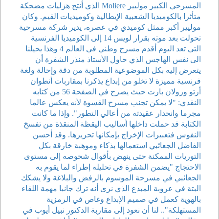
المسرحي الكبير موليير Moliere الذي أنتج هزليات مضحكة
متأثرا بالكوميديا الشعبية الإيطالية وكوميديات القيم. وكان
موليير أكبر ممثل كوميدي في عصره، يدير شركة مسرحية
تحولت بعد موته بقرار لويس 14 إلى الكوميديا الفرنسية
التي تعد اليوم أقدم مسرح وطني في العالم 4 وهذا يحيلنا
الى نفس الهاجس الذي حاول الأستاذ منذر الشفرة أن
يتعرض إليه بكل الموضوعية المطلوبة من دقة وإحالة ولغة
فرنسية مميزة لا تخلو من إبداع يذكرنا بمقاربات أنطوان
أرتو ورولان بارت حيث يصرح في الصفحة 56 من كتابه
النقدي: "لا يمكن تجنب مسرح القسوة لأنه يعكس عالما
مجرما وانحدار عقيدته من أعالي التطور". وإذا ما كانت
الكتابة قد حملت داخلها أساليب اليقظة المنقذة من تفسخ
النفوس فتعبيرات الإخراج بإمكانها تحريرها. وقد أحسن
الفاضل الجعائبي استعمالها بذكاء وموهبة خارقة بكل
التوريات الممكنة حتى ينهض بأقوال شخوصه إلى مستوى
الاحتجاج "يضمن الشفرة في تحليله إطراء لما يقوم به
الجعائبي في مسرحة الموسوم بالرفض والبلاغة ولا يشكك
البتة في عروبة المبدع الذي نرى أنه ترك جانبا مهمة اللقاء
بالهوية كعمل في صميم الإبداع وغاص في الرمزية
المستهلكة".. لنا أن نعود إلى مقاربة الدكتور نبيل أيوب في