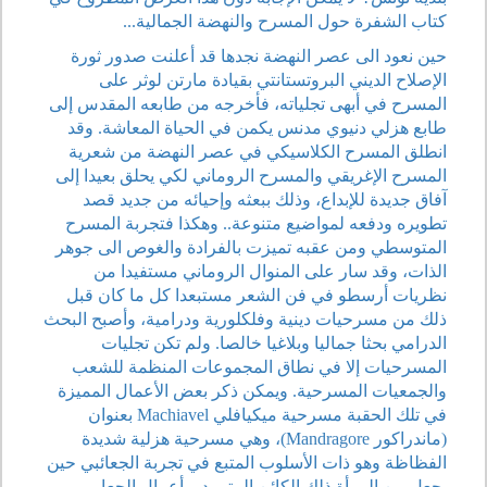
كتاب الشفرة حول المسرح والنهضة الجمالية...
حين نعود الى عصر النهضة نجدها قد أعلنت صدور ثورة
الإصلاح الديني البروتستانتي بقيادة مارتن لوثر على
المسرح في أبهى تجلياته، فأخرجه من طابعه المقدس إلى
طابع هزلي دنيوي مدنس يكمن في الحياة المعاشة. وقد
انطلق المسرح الكلاسيكي في عصر النهضة من شعرية
المسرح الإغريقي والمسرح الروماني لكي يحلق بعيدا إلى
آفاق جديدة للإبداع، وذلك ببعثه وإحيائه من جديد قصد
تطويره ودفعه لمواضيع متنوعة.. وهكذا فتجربة المسرح
المتوسطي ومن عقبه تميزت بالفرادة والغوص الى جوهر
الذات، وقد سار على المنوال الروماني مستفيدا من
نظريات أرسطو في فن الشعر مستبعدا كل ما كان قبل
ذلك من مسرحيات دينية وفلكلورية ودرامية، وأصبح البحث
الدرامي بحثا جماليا وبلاغيا خالصا. ولم تكن تجليات
المسرحيات إلا في نطاق المجموعات المنظمة للشعب
والجمعيات المسرحية. ويمكن ذكر بعض الأعمال المميزة
في تلك الحقبة مسرحية ميكيافلي Machiavel بعنوان
(ماندراكور Mandragore)، وهي مسرحية هزلية شديدة
الفظاظة وهو ذات الأسلوب المتبع في تجربة الجعائبي حين
يجعل من المرأة ذلك الكائن المتمرد... أعمال الجعايبي