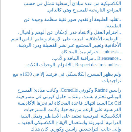
الكلاسيكية من عدة مبادئ أرسطية تتمثل في حسب
المراجع التاريخية للمسرح وهي كالتالي.
ـ تقليد الطبيعة أو تقديم صور فنية منظمة وجيدة عن
الطبيعة،
ـ احترام العقل والابتعاد قدر الإمكان عن الوهم والخيال،
ـ الوظيفة الأخلاقية المبنية على الإرشاد وتعليم الناس القيم
الأخلاقية وتغيير المجتمع عبر نشر الفضيلة ودرء الرذيلة،
ـ mimesis ـ احترام مبدأ المحاكاة
ـ Bienseance ـ مراقبة اللياقة والأدب،
ـ Respect des trois unites ـ الالتزام بالوحدات الثلاث.
ولم يظهر المسرح الكلاسيكي في فرنسا إلا في 1630م مع
تراجيديات
راسين Racine وكورني Corneille. وكانت مبادئ المسرح
اليوناني تحترم بشدة، وعندما حاول كورني في مسرحيته
Le Cid السيد انتهاك قاعدة المحاكاة لم تجزها الأكاديمية
الفرنسية على الرغم من نجاحها. وكانت المسرحيات
الكلاسيكية الفرنسية تعتمد على الأساطير وتمثل البنية
الدرامية الموروثة واستعمال الإيقاع الكلاسيكي الجديد...
وإلى جانب التراجيديين راسين وكورني كان هناك