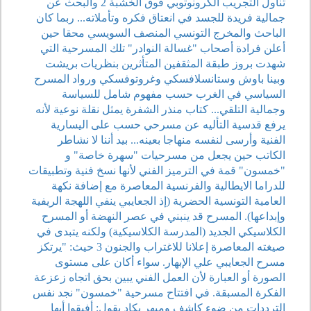
تناول التجريب الكرونوتوبي فوق الخشبة 2 والبحث عن
جمالية فريدة للجسد في انعتاق فكره وتأملاته... ربما كان
الباحث والمخرج التونسي المنصف السويسي محقا حين
أعلن فرادة أصحاب "غسالة النوادر" تلك المسرحية التي
شهدت بروز طبقة المثقفين المتأثرين بنظريات بريشت
وبينا باوش وستانسلافسكي وغروتوفسكي ورواد المسرح
السياسي في الغرب حسب مفهوم شامل للسياسة
وجمالية التلقي... كتاب منذر الشفرة يمثل نقلة نوعية لأنه
يرفع قدسية التأليه عن مسرحي حسب على اليسارية
الفنية وأرسى لنفسه منهاجا بعينه... بيد أننا لا نشاطر
الكاتب حين يجعل من مسرحيات "سهرة خاصة" و
"خمسون" قمة في الترميز الفني لأنها نسخ فنية وتطبيقات
للدراما الايطالية والفرنسية المعاصرة مع إضافة نكهة
العامية التونسية الحضرية (إذ الجعايبي ينفي اللهجة الريفية
وإبداعها). المسرح قد ينبني في عصر النهضة أو المسرح
الكلاسيكي الجديد (المدرسة الكلاسيكية) ولكنه يتبدى في
صيغته المعاصرة إعلانا للاغتراب والجنون 3 حيث: "يرتكز
مسرح الجعايبي علي الإبهار. سواء أكان على مستوى
الصورة أو العبارة لأن العمل الفني يبين بحق اتجاه زعزعة
الفكرة المسبقة. في افتتاح مسرحية "خمسون" نجد نفس
الترددات من ضوء كاشف ومبهر يكاد يقول: أفيقوا أيها