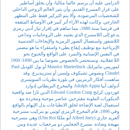
الدرامي عليه أن يرسم عالما مثاليا، وأن يخلق أساطير
على غرار المسرح القديم، وأن يثير العالم الروحي الداخلي
للشخصيات المرصودة، وألا يتم التركيز فقط على المظهر
الخارجي. وكانت لهذه الآراء أثر كبير في الأوساط المثقفة
في فرنسا سنة 1880، مما ساهم في إفراز تيار أدبي رمزي
يدعو إلى اللامسرح الذي يعتمد على الروحانيات وتداعي
اللاشعور واستعمال الصور الرمزية والإيحاءات الحدسية
الإنزياحية مع توظيف إيقاع بطيء واستقراء ما هو مضمر
في النفس الإنسانية والتمرد على الواقع والجنوح نحو
اللاعقلانية. ونستحضر بالخصوص نصوصا ما بين 1890/ 1900
لموريس ماتيرلنك Maurice Maeterlinck أو بول كلوديل Paul
Claudel ونصوص تشيكوف وإبسن أو ستريندبرغ. وقد
ساهمت أفكار الرمزيين في بلورة نظريات السويسري
أدولف آبيا Adolph Appia والمخرج البريطاني إدوارد
غوردون كرايج Edward Gordon Craig الذين ثارا ضد واقعية
الديكورات الملونة مقترحين عناصر موحية ومجردة مع
استعمال لعبة الإضاءة لخلق الانطباعات بدل الإيهام بالواقع.
وفي 1896، قام المخرج الرمزي لونيي بو بتركيب مسرحية
ألفريد جاري (Alfred Jarry أبو ملكا Ubu Roi) وهي مسرحية
مهيجة وشاذة. مسرح الجعايبي ذو مرجعيات عديدة ومن