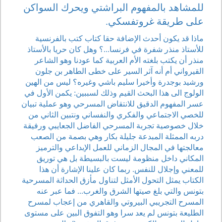
للمشاهد بالمفهوم البراشتي ويحرك السواكن
على طريقة غروتفسكي.
ماذا قد يكون أحدث الإضافة حقا كتاب كتب بالفرنسية
للأستاذ منذر شفرة في فرنسا...؟ وهل كان حريا بالأستاذ
منذر أن يكتب بلغته الأم العربية كما عودنا وهو الشاعر
القيرواني أم أنه آثر السير على خطى الطاهر بن جلون
ورشيد بوجدرة وأخيرا سليم باشي وغيره؟ ليس من الهين
الولوج الى هذا البحث القيم وذلك لسببين: يكمن الأول في
عسر المفهوم الدقيق للانتقاض المسرحي وهو عملية تبيان
للخصي الاجتماعي والفكري والنفساني ونتبين الثاني من
خلال خصوصية تجربة المسرحي الفاضل الجعايبي ورفيقة
دربه الممثلة المبدعة جليلة بكار وهي بصمة من الصعب
معالجتها في المجال الزماني للعمل الإبداعي والترميز
المكاني داخل منظومة ليست بالبسيطة بل هي توريق
للمعني وإجلال للنفس. ربما كان علينا الإشارة أن هذا
الكتاب يمثل التحول الأمثل لتناول مأزق الحداثة المسرحية
بتونس والتي بلغ صيتها الشرق والغرب... فما عبر عنه
المسرح التجريبي البيروتي والقاهري من إعجاب لمسرح
الطليعة بتونس لم يعد سرا وهو التفوق البين على مستوى