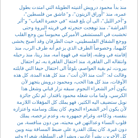
منذ بدأ محمود درويش أغنيته الطويلة التي امتدت بطول
عمره، منذ "أوراق الزيتون"، و"عاشق من فلسطين"،
و"آخر الليل"، الى أن بلغ قمته "في حضرة الغياب" و"أثر
الفراشة"، منذ توهجت حنجرته في قريته البروة وحتى
تخشبت في المستشفى الأميركي محبوساً بين وجع القلب
ووجع الشقاق الفلسطيني، حيث الطرفان وقد أصبح يخشى
كليهما، وخصوصاً الطرف الذي يزعم أنه طرف الرب، منذ
إقامته في وطنه، إقامته في قهوة أمه، منذ ريتا، منذ رحيله
وانتقاله الى القاهرة، منذ احتفال القاهرة به، ثم احتفال
بيروت، ثم بقية العواصم، بلوغاً الى احتفال حيفا التي قابلته
وقالت له: "أنت منذ الآن أنت"، منذ كل هذه المدة، كل هذه
الأوقات، منذ كل هذا الحب، ومحمود درويش يتجهز لأن
يكون آخر الشعراء النجوم. سبقه نزار قباني وشغل هذا
الكرسي، ولما مات شغله محمود باقتدار. لم تكن جائزة
نوبل ستضيف اليه الكثير، فهو يملك كل المؤهلات اللازمة
لأن يكون آخر الشعراء النجوم. كان يملك وسامته واعتزازه
بنفسه، وذكاءه، وغرام جمهوره به، وعدم ترخصه، يملك
قلوب النساء وعدالتهن في محبته، من دون منافسة، من
دون غيرة. كان يملك القدرة على ضبط المسافة بينه وبين
كل الآخرين، بشراً عاديين وبشراً في السلطة، شعراء وغير