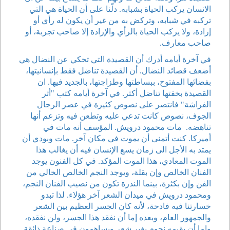
الانسان يركب الحياة بشبابه. دلّنا على أن الحياة هي التي
تركبه في شبابه، وتركض به من غير أن يكون له رأي أو
إرادة، ولا يركب الحياة بالرأي والإرادة إلا صاحب تجربة، أو
صاحب معارف.
في آخرة أيامه أدرك أن القصيدة التي تحكي عن النضال هي
أضعف قصائد النضال. أن القصيدة تناضل فقط بإنسانيتها،
بفضائها المفتوح، ببساطتها وطزاجتها، بالجديد فيها. ان
القصيدة بخفتها تناضل أكثر. في آخرة أيامه كتب "أثر
الفراشة" فانتصر على نصوص كثيرة في عصر الرجال
الجوف، نصوص كانت تدعي عليه وتطعن فيه وتزعم أنها
تناهضه. مات محمود درويش. المؤسف أنه مات في
أميركا. كنت أتمنى أن يموت في مكان آخر. مات وبودي أن
يمتد به الأجل الى زمان يسع الإنسان فيه أن يغالب هذا
الموت المعادي، هذا الموت المؤكد. في كل الفنون يوجد
الفنان الخالص وإن بقلة، ويوجد النجم الخالص الخالي من
الفن وإن بكثرة، بينما الندرة تكون من نصيب الفنان النجم،
ومحمود درويش في ميدان الشعر آخر هؤلاء. لذا تبدو
خسارتنا فيه فادحة، لأنه كان الجسر العظيم بين الشعر
والجمهور العام، وبعده إما أن نفقد هذا الجسر، ولن نفقده،
وإما أن يقيمه نجوم بغير شعر ويساهمون في صناعة ذائقة