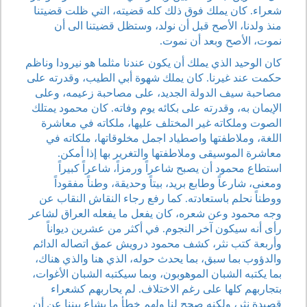
شعراء. كان يملك فوق ذلك كله قضيته، التي ظلت قضيتنا
منذ ولدنا، الأصح قبل أن نولد، وستظل قضيتنا الى أن
نموت، الأصح وبعد أن نموت.
كان الوحيد الذي يملك أن يكون عندنا مثلما هو نيرودا وناظم
حكمت عند غيرنا. كان يملك شهوة أبي الطيب، وقدرته على
مصاحبة سيف الدولة الجديد، على مصاحبة زعيمه، وعلى
الإيمان به، وقدرته على بكائه يوم وفاته. كان محمود يمتلك
الصوت وملكاته غير المختلف عليها، ملكاته في معاشرة
اللغة، وملاطفتها واصطياد اجمل مخلوقاتها، ملكاته في
معاشرة الموسيقى وملاطفتها والتغرير بها إذا أمكن.
استطاع محمود أن يصبح شاعراً ورمزاً، شاعراً كبيراً
ومعنى، شارعاً وطابع بريد، بيتاً وحديقة، وطناً مفقوداً
ووطناً نحلم باستعادته. كما رفع رجاء النقاش النقاب عن
وجه محمود وعن شعره، كان يفعل ما يفعله العراق لشاعر
رأى أنه سيكون آخر النجوم. في أكثر من عشرين ديواناً
وأربعة كتب نثر، كشف محمود درويش عمق اتصاله الدائم
والدؤوب بما سبق، بما يحدث حوله، الذي هنا والذي هناك،
بما يكتبه الشبان الموهوبون، وبما سيكتبه الشبان الأغوات،
بتجاربهم كلها على رغم الاختلاف. لم يحاربهم كشعراء
قصيدة نثر، ولكنه صحح لنا ولهم خطأ ما يشاع بيننا عن أن