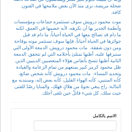
ضحلة مريضة، نرى منذ الآن بعض ملامحها في الفنون
كافة.
موت محمود درويش سوف تستثمره جماعات ومؤسسات
وأنظمة الجدير بها أن تكرهه، لأنه خصمها في العمق. لكنه
ما دام قد تصالح معها في الحياة أحياناً، ما دام قد قبل
جوائزها في الحياة أحياناً، فإنها سوف تستثمر موته بوقاحة
ومن دون شفقة. مات محمود درويش، الدمعة الأولى التي
سننزفها عليه، أظنها تمتلئ بأحلامه التي لم تتحقق. الدمعة
الثانية أظنها تتسخ بأنفاس هؤلاء المتعصبين الدينيين الذين
ظل محمود كرمز كبير يمنعهم من تمام الزعامة والقيادة
وتحديد المساء. مات محمود درويش كأنه شخص ضائع،
كأنه المتنبي، كأنه الهواء القليل، كأنه بعض إله، وسنندبه مع
الندّابة: راح يبغي نجوةً من هلاكٍ فهلك، والمنايا رصّدٌ للفتى
حيث سلك، كل شيء قاتلٌ حين تلقى أجلك.
الاسم بالكامل