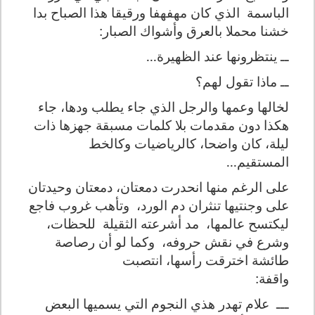
الباسمة
الذي كان مهفهفا ورقيقا هذا الصباح بدا
خشنا محملا بالعرق وأشواك الصبار:
ــ ينتظرونها عند الظهيرة...
ــ ماذا تقول لهم؟
لخالها وعمها والرجل الذي جاء يطلب ودها، جاء
هكذا دون مقدمات بلا كلمات مسبقة جهزها ذات
ليلة، كان واضحا، كالرياضيات وكالخط
المستقيم...
على الرغم منها انحدرت دمعتان، دمعتان وحيدتان
على وجنتيها تنثران دم الورد،
وتأهب غروب فاجع
ليكتسح عالمها،
مد أشرعته الثقيلة
للحظات،
وشرع في نقش حروفه،
وكما لو أن رصاصة
طائشة اخترقت رأسها، انتصبت
واقفة:
ـــ
علام تهدر هذي النجوم التي يسميها البعض