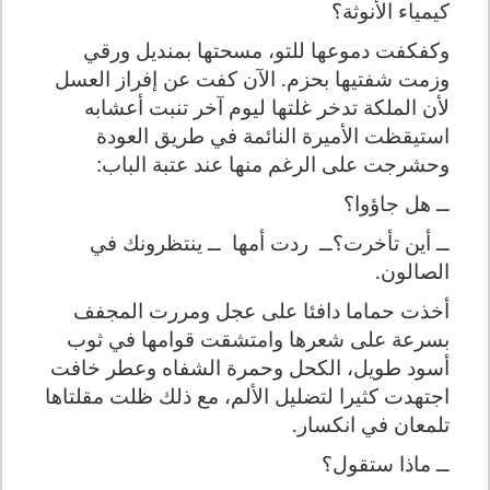
كيمياء الأنوثة؟
وكفكفت دموعها للتو، مسحتها بمنديل ورقي
وزمت شفتيها بحزم. الآن كفت عن إفراز العسل
لأن الملكة تدخر غلتها ليوم آخر تنبت أعشابه
استيقظت الأميرة النائمة في طريق العودة
وحشرجت على الرغم منها عند عتبة الباب:
ــ هل جاؤوا؟
ــ أين تأخرت؟ــ
ردت أمها
ــ ينتظرونك في
الصالون.
أخذت حماما دافئا على عجل ومررت المجفف
بسرعة على شعرها وامتشقت قوامها في ثوب
أسود طويل، الكحل وحمرة الشفاه وعطر خافت
اجتهدت كثيرا لتضليل الألم، مع ذلك ظلت مقلتاها
تلمعان في انكسار.
ــ ماذا ستقول؟