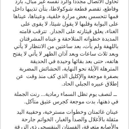
تحاول الاتصال مجددا والرد نفسه غير مبال، بارد
وقاطع، تقضم قطعة شوكولاطا، بتأن تذيبها داخل
فمها تتحسس بعض مرارة خلفية، وعيناها، عيناها
على البوابة وقلبها لا يقول شيئا، لا يقوى على
الغناء، يعلق قيثارته على الجدار.
تترقب قامته
المديدة خطواته المتلاحقة و عيناه المشرقتان
باللهفة ولم يأت، بعد ساعتين من الانتظار لا يأتي
وبعد ثلاث ساعات وبعد آذان الظهر لا يأتي لا يفتح
هاتفه، حتى بعد بقائها وحيدة في الحديقة
المترهلة الآيلة نحو النهاية، الحشائش المضربة
بصفرة موجعة والإكليل الذي كف منذ وقت
عن
إطلاق عبيره الجبلي الحاد.
ــ لنصف يوم تظل السماء رمادية... رنت الجملة
في ذهنها، بدت موجعة كجرس عتيق متآكل.
عينان غائمتان وخطوات مسترخية، وحقيبة اليد
مثقلة بالأغلال والصدأ والغبار، الخواتم جارحة
والأصابع متعرقة، الفستان البنفسجي ذي الزرقة