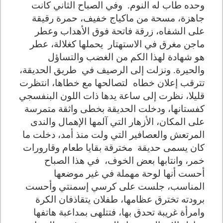
وحده طاب له النوم.
وفي الصباح الثاني كانت
جاهزة، مسحة من ماكياج خفيف، حمرة رقيقة
على الشفاه، زرقة فاتحة فوق الأهداب وعطر
ماجن مغرق في الاستهتار
يحملها كغلالة، عطر
هو شهادة لهذا الكم من الغضب والتساؤل
والحيرة. ونزلت إلى الرصيف في
طريق الحديقة،
تترقب إعلان خطاه
لتصالحها مع خطاها، انتظرت
قليلا، نظرت إلى ساعة يدها ذات اللون البنفسجي
كفستانها، ودخلت الحديقة بخطى واثقة متمرسة
على المكان، الأزهار التي آلمها الإهمال والندى
المرتعش والعصافير التي ولت منذ أمد، دخلت ما
كان يسمى حديقة
مخترقة بقايا طعام وقارورات
خمر، وانتابها بعض الخوف،
في هذا الصباح
أحست أنها لوحة مهملة في غير موضعها
المناسب، جلست على كرسي إسمنتي وأحست
برودته تخترق عظامها، طفلان يتقاذفان الكرة
وامرأة غريبة تحدق بها، فتتلهى بمداعبة هاتفها