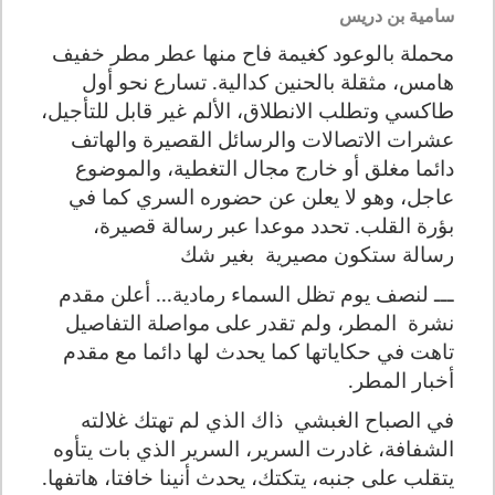
سامية بن دريس
محملة بالوعود كغيمة فاح منها عطر مطر خفيف
هامس، مثقلة بالحنين كدالية. تسارع نحو أول
طاكسي وتطلب الانطلاق، الألم غير قابل للتأجيل،
عشرات الاتصالات والرسائل القصيرة والهاتف
دائما مغلق أو خارج مجال التغطية، والموضوع
عاجل، وهو لا يعلن عن حضوره السري كما في
بؤرة القلب. تحدد موعدا عبر رسالة قصيرة،
رسالة ستكون مصيرية
بغير شك
ـــ لنصف يوم تظل السماء رمادية... أعلن مقدم
نشرة
المطر، ولم تقدر على مواصلة التفاصيل
تاهت في حكاياتها كما يحدث لها دائما مع مقدم
أخبار المطر.
في الصباح الغبشي
ذاك الذي لم تهتك غلالته
الشفافة، غادرت السرير، السرير الذي بات يتأوه
يتقلب على جنبه، يتكتك، يحدث أنينا خافتا، هاتفها.