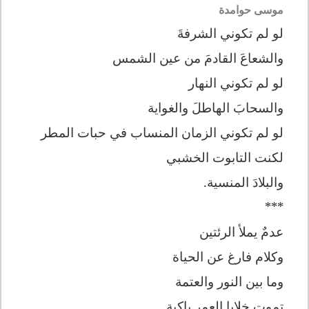
موسى حوامدة
لو لم تكوني الشرفةَ
والشعاعَ القادمَ من عين الشمس
لو لم تكوني النهار
والسحابَ الهاطلَ والغواية
لو لم تكوني الزمان المنساب في حبات المطر
لكنت التابوت الخشبي
والبلادَ المنسية.
***
عدمٌ يملأ الرئتين
وكلام فارغ عن الحياة
وما بين النور والعتمة
تموت خلايا العمر باكية.