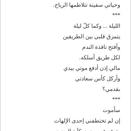
وحياتي سفينة تتلاطمها الرياح.
***
الليلة ... وكما كلّ ليلة
يتمزق قلبي بين الطريقين
وأفتح نافذة الندم
لكل طريق أسلكه.
مالي إذن أدفع موتي بيدي
وأركل كأس سعادتي
بقدمي؟
***
سأموت
إن لم تختطفني إحدى الإلهات
وترفع عن صدري كآبة الوجود.