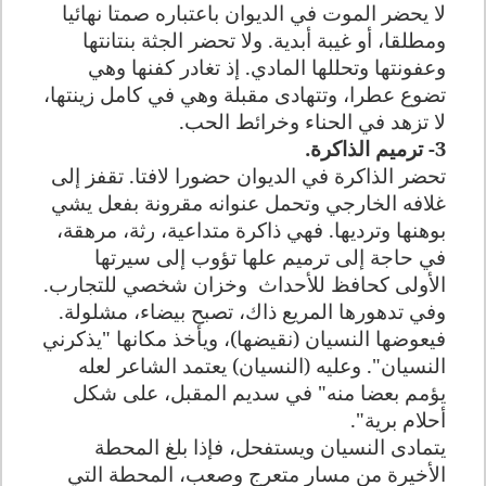
لا يحضر الموت في الديوان باعتباره صمتا نهائيا
ومطلقا، أو غيبة أبدية. ولا تحضر الجثة بنتانتها
وعفونتها وتحللها المادي. إذ تغادر كفنها وهي
تضوع عطرا، وتتهادى مقبلة وهي في كامل زينتها،
لا تزهد في الحناء وخرائط الحب.
3- ترميم الذاكرة.
تحضر الذاكرة في الديوان حضورا لافتا. تقفز إلى
غلافه الخارجي وتحمل عنوانه مقرونة بفعل يشي
بوهنها وترديها. فهي ذاكرة متداعية، رثة، مرهقة،
في حاجة إلى ترميم علها تؤوب إلى سيرتها
الأولى كحافظ للأحداث
وخزان شخصي للتجارب.
وفي تدهورها المريع ذاك، تصبح بيضاء، مشلولة.
فيعوضها النسيان (نقيضها)، ويأخذ مكانها "يذكرني
النسيان". وعليه (النسيان) يعتمد الشاعر لعله
يؤمم بعضا منه" في سديم المقبل، على شكل
أحلام برية".
يتمادى النسيان ويستفحل، فإذا بلغ المحطة
الأخيرة من مسار متعرج وصعب، المحطة التي