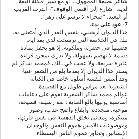
شاعر بصيغة المجهول... أو مع سير أمكنة أليفة
لديه: "شارع إلى أقصى الوقوف"، الدرب القريب
أو البعيد، "صحراء لا ترسو على زهر".
7- عود على بدء.
هذا الديوان أرهقني، بنفس القدر الذي أمتعني به.
تلك هي الخلاصة التي ترسخت لدي بعد أيام
قضيتها في حضرته وملكوته. إذ هو يحفل بمادة
دسمة لا تهضم بسهولة، ولا تدرك بمجرد قراءة
عابرة سريعة. ولا عجب في ذلك، فمحمد شاكر لم
يصدر هذا الديوان إلا بعدما بلغ من الشعر عتيا،
وقد أسس لنفسه أسلوبا خاصا في الكتابة
الشعرية بعد مراس طويل مع القصيدة.
عوالم محمد شاكر الشعرية تقوم على دعامات
أساسية يوليها بالغ العناية : لغة رصينة، فصيحة،
موحية، متجددة. وإيقاع واضح عذب، وصور
مبتكرة، ومعاني تخلق الدهشة في نفس قارئها،
وموضوعات تلامس هموم النفس والوجدان
الإنسانين وتجاور هموم الناس البسطاء