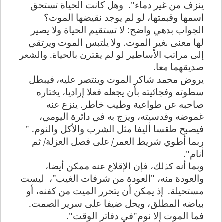
ينزف من غير دماء".
وهل كانت الحياة تستحق
اسمها وقيمتها، لو لم يوجد نقيضها الموت؟
الجواب بدهي واضح: لا تستقيم الحياة ولا يصير
لها معنى بغير الموت. ولا يلتبس الموت ويرتقي
إلى مراتب الأساطير لو لم يقترن بالحياة. والشعر
صديقهما معا.
يروض محمد شاكر الموت وينتصر عليه، فيبطل
سطوته وفجائيته بأن يجعله فعلا إراديا، يختاره
صاحبه عن طواعية وطيب خاطر. ينزع عنه
غموضه وقدسيته، ويزج به في دائرة اليومي،
فيصبح طقسا أليفا مثل الشرب والأكل والنوم. "
ربما أطوي شريط العمر/ على فصل العزلة/ ثم
أنام".
وبما أنه كذلك، فإن الإقلاع عنه ممكن أيضا،
والعودة منه، "العودة من شرفات الغيب"،
ليست
مستحيلة.
إذ يمكن أن يتحرر الميت من كفنه، أو
بياضه المطلق، ويحل ضيفا على سرير الصمت.
فما الموت إلا نوم"في دفاتر الوقت".