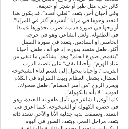
كائن حي، مثل طير أو شجر أو حديقة.
وفي أحيان أخر، يتعدد "لعلي أتعدد". قد يكون هذا
التعدد وجوها في مرايا "أتشرذم أكثر في المرايا"،
أو وجها في صورة قديمة تضرب بجذورها عميقا
في الطفولة. ولعل الشاعر، وهو في حرجه
الخامس أو السادس، يتعدد في صورة الطفل
أكثر. طفل متعدد بدوره، إذ هو ألف طفل. أحيانا
"يتقمص صورة الحلم" وهو "يشاكس ما تبقى من
عناد الهرم". وأحيانا يقف" على ناصية الدرب
القريب". وأحيانا يتحول إلى بلسم لداء الشيخوخة
العضال، يشعل العظام ويبث الطراوة في الكلام
ويحرر الروح "من أسر الحطام". طفل ضحوك،
لعوب، "لا يأبه بالكهولة".
كلما أوغل الشاعر في تأمل طفولته البعيدة، وهو
في حضرة الكهولة أو الشيخوخة، كلما أغرق في
التعدد، وتعمقت لديه جدلية الأنا والآخر. تتعدد ذاته
بتعدد مراحل العمر، وبتعدد الصور في ألبوم
الذكريات، وبتعدد الوجوه المتناثرة والمتنافرة