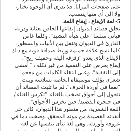
على صفحات المرايا. فلا يدري أي الوجوه يختار،
ولا إلى أي منها ينتسب.
5- لغة الإيقاع ، إيقاع اللغة.
تخلق قصائد الديوان إيقاعها الخاص بعناية ودربة،
فيأتي سلسا "على هيأة النشيد". وكلما غاص
القارئ في الديوان وتنقل بين الأبيات والسطور،
كلما نسج علاقة حميمة وربط صداقة قوية مع ذلك
الإيقاع الذي يغدو "زقزقة أليفة وحفيف ريح".
إيقاع يحرص على التقفية من غير تكلف " أمشي
إلى التقفية"، وعلى انتقاء الكلمات من معجم
شعري يؤلف موسيقاه الخاصة بسلاسة ويبث
"نغما في أوردة الحرف". ثم ما تلبث القصائد أن
تتحول إلى أجواق تصخب بالغناء. "تكرس الغناء /
في حنجرة القصيد/ حين تخرس الأجواق".
اللغة الشعرية، من منظور هذا الديوان، كائن حي
أنقذته القصيدة من موته المحقق، وضخت دما في
عروقه وأوردته. وهي لغة تنأى بنفسها عن لغة
التقرير المباشرة والوصف السطحي، وتستعيض