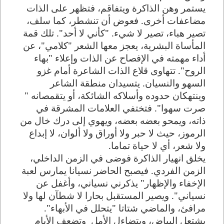
يستمر وهن الذاكرة ويتفاقم، فتظهر على الذات
مضاعفات أخرى. فعوض أن تنشطر، كما سلف،
تصير هباء، تصير لا شيء. "كأني لا أحد". تلك قمة
المأساة البشرية، يعجز معها الشعر "كلامي"، عن
أداء مهمته في الإفصاح عن الذات وإعلاء "بهاء
الروح". تتهاوى قلاع الذات الشاعرة أمام غزو
السهو والنسيان. يتسيدان منطقة الشاعر
وينتهكان حدوده وأسلاكه الشائكة، أو يتقمصانه "
صرت سهوا". فتختفي العلامات المشرقة في
ذاته، ويمحو بعضه بعضه، ويهوي إلى درك خال من
الرموز، حيث لا حبر ولا أوراق ولا ألوان، لا إبداع
ولا شعر، أي لا حياة تماما.
يخلق انهيار الذاكرة فوضى في الزمن الداخلي،
الزمن الفردي. فيصبح الحاضر نسيانا يمارس لعبة
الإخفاء والإظهار" يذكرني نسياني، وأغفل عن
نسياني". ويصير المستقبل بحارا لا شطآن لها ولا
مرافئ، والماضي شتاتا "يتحلل في الأبهاء".
يشتعل البياض، ويتضاءل الأمل
وتضعف الأيام