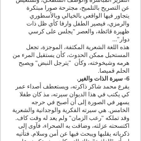
عن التصريح بالتلميح، مجترحة صورا مبتكرة
يتجاور فيها الواقعي بالخيالي وبالأسطوري
والرمزي، فيصير الطفل وارفا كأي ظل ذات
ظهيرة قائظة، والعصر "يجلس على كرسي
دوار"...
هذه اللغة الشعرية المكثفة، الموجزة، تجعل
المستحيل ممكن الحدوث، كأن يستقيل المرء من
هرمه وشيخوخته، وكأن
"يترجل النبض" ويصبح
الحلم قميصا.
6- سيرة الذات والغير.
يقرع محمد شاكر ذاكرته، ويستعطف أصداء عمر
كي يكتب في هذا الديوان سيرته، مذ كان طفلا
يسهر في الصورة إلى أن أصبح في حرجه
الخامس. هي سيرته الفكرية والوجدانية والشعرية
وقد تملكه "رعب الزمان" ولم يعد له وقت كاف.
اكتسحته عزلته، وضاقت به الصحراء، فآوى إلى
ذكرياته يقلبها ويبحث فيها عن أمن وسلام. فتأتيه