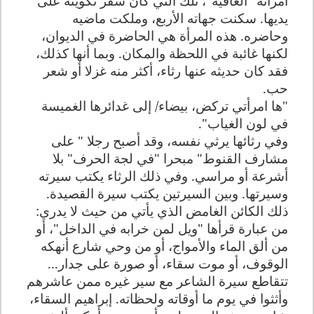
امرأته "الغافية"، تلك التي كان سفر تكوينه على
يديها. سكنت جهاته الأربع، وملكت ماضيه
وحاضره. هذه المرأة هي الحاضرة في الديوان،
لكنها غائبة في اللحظة والمكان. وبما أنها كذلك،
فقد كان حديثه عنها رثاء، أكثر منه غزلا أو شعر
حب.
"ها امرأتي تركض، بيضاء/ إلى غدائرها الغميسة
في لون الغياب".
وفي رثائها يرثي نفسه، وقد أصبح رجلا " على
مشارف القنوط" مبحرا "في لجة الحرف" بلا
أشرعة أو مراسي. وفي ذلك الرثاء يكتب سيرته
وسيرتها. وبين السيرتين يكتب سيرة القصيدة.
ذلك الكائن الغامض الذي يأتي من حيث لا يدري:
من عبارة قرأها "ويل لمن خرابه في الداخل"، أو
من ألق الماء والأمواج، أو من وحي شارع أنهكه
الوقوف، أو موت سقاء، أو صورة على جدار...
تتقاطع سيرة الشاعر مع سير غيره ممن عاشرهم
وأثثوا في يوم ما أوقاته ولحظاته. إبراهيم السقاء،