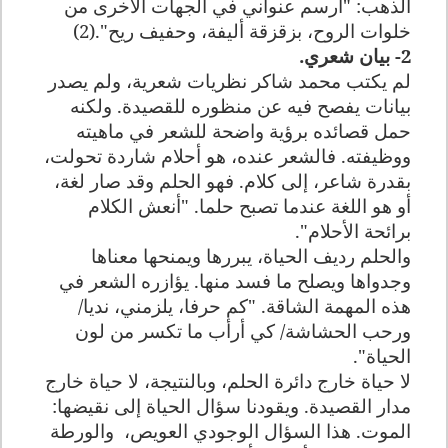
الذهب: "أرسم عنواني في الجهات الأخرى من
خلوات الروح، بزقزقة أليفة، وحفيف ريح".
2)
)
2- بيان شعري.
لم يكتب محمد شاكر نظريات شعرية، ولم يصدر
بيانات يفصح فيه عن منظوره للقصيدة. ولكنه
حمل قصائده برؤية واضحة للشعر في ماهيته
ووظيفته. فالشعر عنده، هو أحلام شاردة تحولت،
بقدرة شاعر، إلى كلام. فهو الحلم وقد صار لغة،
أو هو اللغة عندما تصبح حلما. "أنعش الكلام
برائحة الأحلام".
والحلم رديف الحياة، يبررها ويمنحها معناها
وجدواها ويصلح ما فسد منها. يؤازره الشعر في
هذه المهمة الشاقة. "كم حرفا، يلزمني، نديا/
ورحب الحشاشة/ كي أرأب ما تكسر من لون
الحياة".
لا حياة خارج دائرة الحلم، وبالنتيجة، لا حياة خارج
مدار القصيدة. ويقودنا سؤال الحياة إلى نقيضها:
الموت. هذا السؤال الوجودي العويص،
والورطة