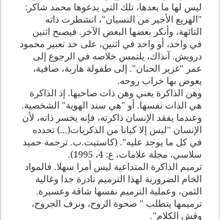
ليس لها ما بعدها، تلك التي يدعوها محمد شاكر:
"الهزيع الأخير من النسيان"، انشطرت ذاته
التائهة، وأنكر بعضها البعض الآخر. فيصبح اثنين
في واحد، أو واحد في اثنين، على حد تعبير محمود
درويش. آنذاك، يلتمس خلاصه في الرجوع إلى
عمر "غزير الحنان". إلى طفولة هاربة، صافية،
يعوض بها خراب روحه.
وهن الذاكرة يعني وهن ذات صاحبها. إذ الذاكرة
هي الذات نفسها. أو "هي سند الهوية" الشخصية.
وعندما يفقد الإنسان ذاكرته، فإنه يخسر ذاته، لأن
الإنسان "ليس إلا كيانا من الذكريات(...) تحدده
في كل ما يوجد عليه". (كاستيت.ب. ترجمة حميد
سلاسي، مجلة علامات، ع: 4، 1995).
ترميم الذاكرة المتداعية ليس أمرا سهلا. فالمواد
الخام الضرورية لهذا الترميم نادرة جدا وغالية
الثمن، وعملية الترميم نفسها شاقة وعسيرة.
ترميمها يتطلب " صحوة الروح، ونزف الجروح،
وقش الكلام".