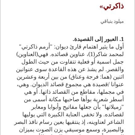
ذاكرتي»
ميلود بنباقي
1. العبور إلى القصيدة.
أول ما يثير اهتمام قارئ ديوان: "أرمم ذاكرتي"
لمحمد شاكر(1)، عناوين قصائده. فهي(العناوين)
جمل اسمية أو فعلية تتفاوت من حيث الطول
والقصر. لم يشذ عن هذه القاعدة سوى عنوانين
اثنين (هما: فرجة وعناق) من بين أربعة وعشرين
عنوانا /قصيدة هي مجموع قصائد الديوان. وهي،
في مجملها، مقاطع من القصائد ذاتها. أو هي
أسطر شعرية بوأها صاحبها مكانة أسمى من
"زميلاتها" بأن جعلها مفاتيح وأبوابا ومعابر
لقصائده. ولا تخفى العناية الكبيرة التي يوليها
الشاعر لعناوينه، إذ ينتقيها بعين رسام نافذ البصر
والبصيرة، وسمع موسيقي يزن الصوت بميزان