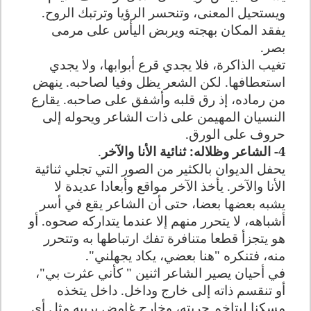
ويستحيل المعنى، وتنحسر الرؤيا وترتبك الروح.
يفقد المكان بهجته ويربض اليأس على مرمى
بصر.
تغيب الذاكرة، فلا يجدي قرع أبوابها، ولا يجدي
استعطافها. لكن الشعر يظل وفيا لصاحبه. ينهض
من رماده، إذ رق قلبه وأشفق على صاحبه. يقارع
النسيان المهيمن على ذات الشاعر ويحوله إلى
حروف على الورق.
4- الشاعر وظلاله: ثنائية الأنا والآخر
.
يحفل الديوان بالكثير من الصور التي تجلي ثنائية
الأنا والآخر. يأخذ الآخر مواقع وأبعادا عديدة لا
يشبه بعضها بعضا، حتى أن الشاعر يقع في أسر
أشباهه، لا يتحرر منهم إلا عندما يتداركه صحوه. أو
هو يتجزأ قطعا متنافرة تفك ارتباطها به وتتحرر
منه، فتنكره "هنا بعضي، يكاد يجهلني".
في أحيان يصير الشاعر اثنين " كأني عثرت بي"،
أو تنقسم ذاته إلى خارج وداخل. داخل يتخذه
مسكنا ليتاخم حريته، وخارج غامض يربيه مثل أي