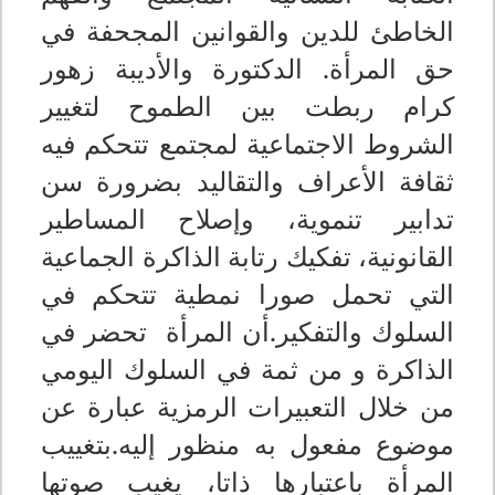
الخاطئ للدين والقوانين المجحفة في
حق المرأة. الدكتورة والأديبة زهور
كرام ربطت بين الطموح لتغيير
الشروط الاجتماعية لمجتمع تتحكم فيه
ثقافة الأعراف والتقاليد بضرورة سن
تدابير تنموية، وإصلاح المساطير
القانونية، تفكيك رتابة الذاكرة الجماعية
التي تحمل صورا نمطية تتحكم في
السلوك والتفكير.أن المرأة تحضر في
الذاكرة و من ثمة في السلوك اليومي
من خلال التعبيرات الرمزية عبارة عن
موضوع مفعول به منظور إليه.بتغييب
المرأة باعتبارها ذاتا، يغيب صوتها