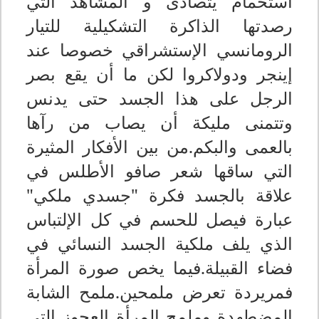
استحمام يتصادى و المشاهد التي
رصدتها الذاكرة التشكيلية للتيار
الرومانسي الإستشراقي خصوصا عند
إينجر ودولاكروا لكن ما أن يقع بصر
الرجل على هذا الجسد حتى يدنس
وتتمنى مليكة أن يصاب من رآها
بالعمى والبكم.من بين الأفكار المثيرة
التي ساقها شعر صافو الأطلس في
علاقة بالجسد فكرة "جسدي ملكي"
عبارة فيصل للحسم في كل الإلتباس
الذي يلف ملكية الجسد النسائي في
فضاء القبيلة.فيما يخص صورة المرأة
فمريردة تعرض ملمحين.ملمح الشابة
المضطهدة وملمح المرأة العجوز التي