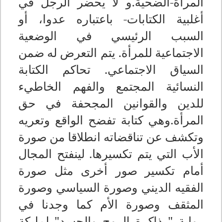
المرأة-الضحية.و لا يحضر الرجل في
أغلبية الكتابات- باعتباره عدوا، أو
السبب الرئيسي في الوضعية
الاجتماعية للمرأة. يتم التعرض له ضمن
السياق الاجتماعي. تحاكم الكتابة
النسائية المجتمع والفهم الخاطيء
للدين والقوانين المجحفة في حق
المرأة.وهي كتابة تفضح الواقع وتعريه
وتكشف عن تناقضاته انطلاقا من صورة
الأب التي يتم تكسيرها. لينفتح المجال
أمام تكسير صور أخرى مثل صورة
الفقيه الديني وصورة السياسي وصورة
المثقف وصورة الأم كما وجدنا في
رواية " ذاكرة الروح والجسد" لمليكة