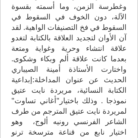
وغطرسة الزمن، وما أسمته بقسوة
الآلة، دون الخوف في السقوط في
السقوط في فخ التصنيفات الواهية. لقد
آن الأوان لتجديد العلاقة بالكتابة لتغدو
علاقة انتشاء وحرية وغواية ومتعة
بعدما كانت علاقة ألم وبكاء وشكوى.
واختارت الأستاذة أمينة الصيباري
الحديث عن عنوان المداخلة:إبداعية
الكتابة النسائية، مريردة نايت عتيق
نموذجا . وذلك باختيار"أغاني تساوت"
لمريردة نايت عتيق المترجم من طرف
الشاعر الفرنسي رونيه ألوج، وهو
اختيار نابع من قناعة مترسخة ترنو