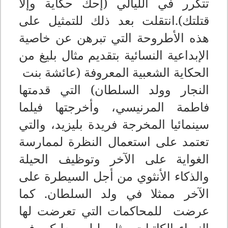
تتكرر في الليالي (إحك حكاية وإلا
قتلتك).انتقلت بعد ذلك للتمثيل على
هذه الأطروحة التي تبرهن عن خاصية
الإبداعية النسائية بتقديم مثال بليغ من
الحكاية الشعبية المعروفة (عائشة بنت
النجار وولد السلطان) التي قدمتها
فاطمة المرنيسي، وأخرجتها فيلما
سينمائيا المخرجة فريدة بليزيد، والتي
تعتمد على استعمال النظرة لممارسة
الغواية على الآخر وتوظيف الحيلة
والذكاء الأنثوي من أجل السيطرة على
الآخر ممثلا في ولد السلطان. كما
عرضت للمحاكمات التي تعرضت لها
النساء الكاتبات مثل، ليلى بعلبكي في