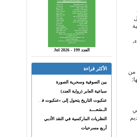
ل
ة
،
العدد 199 - 2026 Jul
الأكثر قراءة
 من
ا:
بين الصوفية وسحرية الصورة
سباعية العابر (رواية العدد)
عنكبوت التاريخ يتحول إلى «عنكبوت فى القلب»
 التي
الــسَعــــد
قديم
النظريات الماركسية في النقد الأدبي
أربع مسرحيات