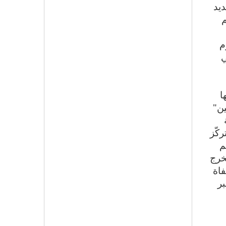
يد
م
م
في
ا
ين"
كّز
م
خرج
اة
بر