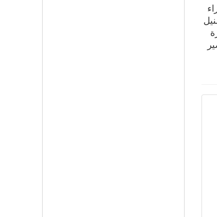
اء
نيل
ة
ير