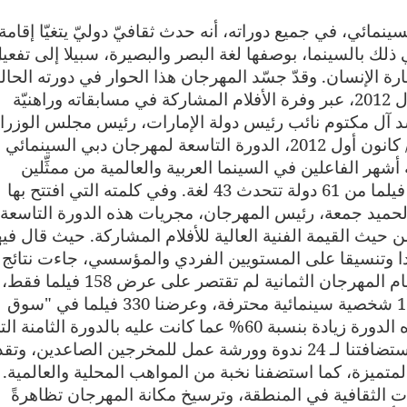
ّد مهرجان دبي السينمائي، في جميع دوراته، أنه حدث ثقافيّ دوليّ يتغيّا إقامة
ذلك بالسينما، بوصفها لغة البصر والبصيرة، سبيلا إلى تفعي
رة الإنسان. وقدّ جسّد المهرجان هذا الحوار في دورته الحالي
التي امتدّت من 9 إلى 16 ديسمبر /كانون أول 2012، عبر وفرة الأفلام المشاركة في مسابقاته وراهنيّة
د آل مكتوم نائب رئيس دولة الإمارات، رئيس مجلس الوزراء
حاكم دبي، اختُتمت مساء الأحد 16 ديسمبر/ كانون أول 2012، الدورة التاسعة لمهرجان دبي السينمائي
ر الفاعلين في السينما العربية والعالمية من ممثِّلين
وفي كلمته التي افتتح بها
الحميد جمعة، رئيس المهرجان، مجريات هذه الدورة التاسعة
من حيث القيمة الفنية العالية للأفلام المشاركة. حيث قال فيه
دا وتنسيقا على المستويين الفردي والمؤسسي، جاءت نتائج
دورة المهرجان التاسعة كما خطّطنا لها. فأيام المهرجان الثمانية لم تقتصر على عرض 158 فيلما فقط،
وإنما شهدت تنظيما لجلسات تعارف لـ 1700 شخصية سينمائية محترفة، وعرضنا 330 فيلما في "سوق
الأفلام"، حيث شهدت هذه السوق خلال هذه الدورة زيادة بنسبة 60% عما كانت عليه بالدورة الثامنة
هذا بالإضافة إلى استضافتنا لـ 24 ندوة وورشة عمل للمخرجين الصاعدين، وت
تميزة، كما استضفنا نخبة من المواهب المحلية والعالمية.
بات الثقافية في المنطقة، وترسيخ مكانة المهرجان تظاهرةً