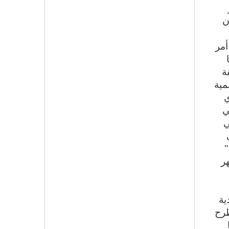
ان
ألف دولار. وهو أمر
ة
مية
ي
ي
ي
"
ر
ية
طرح