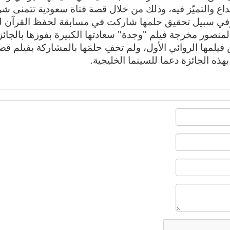
إبداع والتميّز فيه، وذلك من خلال قصة فتاة سعودية تتمنى شر
ن، وفي سبيل تحقيق حلمها شاركت في مسابقة لحفظ القرآن ل
لمنصور مخرجة فيلم "وجدة" سعادتها الكبيرة بفوزها بالجائز
يلمها الروائي الأول، ولم تخفِ حلمَها بالمشاركة بفيلم قص
ذه الجائزة دعما للسينما الخليجية.