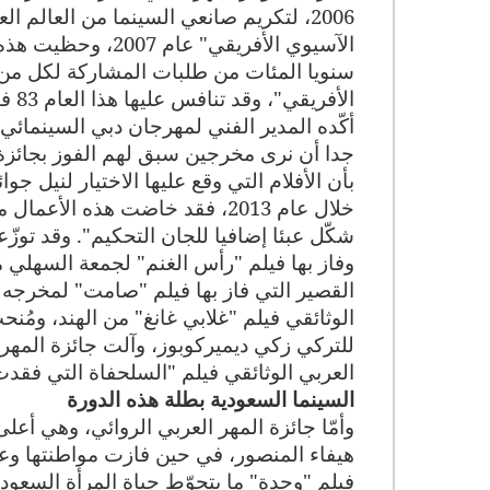
2006، لتكريم صانعي السينما من العالم 
الآسيوي الأفريقي" 
سنويا المئات من طلبات المشاركة لكل من جو
أكّده المدير الفني لمهرجان دبي السينمائي
جدا أن نرى مخرجين سبق لهم الفوز بجائزة
بأن الأفلام التي وقع عليها الاختيار لنيل ج
خلال عام 2013، فقد خاضت هذه ا
شكّل عبئا إضافيا للجان التحكيم".
وقد توزّع
وفاز بها فيلم "رأس الغنم" لجمعة السهلي من
القصير التي فاز بها فيلم "صامت" لمخرجه ا
الوثائقي فيلم "غلابي غانغ" من الهند، ومُن
للتركي زكي ديميركوبوز، وآلت جائزة المهر ا
العربي الوثائقي فيلم "السلحفاة التي فقدت 
السينما السعودية بطلة هذه الدورة
وأمّا جائزة المهر العربي الروائي، وهي أع
هيفاء المنصور، في حين فازت مواطنتها وع
فيلم "وجدة" ما يتحوّط حياة المرأة السعو