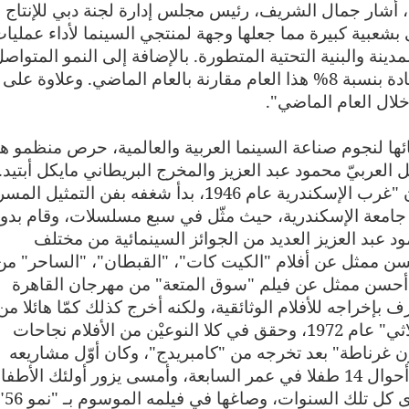
 أشار جمال الشريف، رئيس مجلس إدارة لجنة دبي للإنتاج
 بشعبية كبيرة مما جعلها وجهة لمنتجي السينما لأداء عمليا
دينة والبنية التحتية المتطورة. بالإضافة إلى النمو المتواص
في الإنتاج السينمائي كل عام فقد شهدنا زيادة بنسبة 8% هذا العام مقارنة بالعام الماضي. وعلاوة
لال العام الماضي".
ها لنجوم صناعة السينما العربية والعالمية، حرص منظمو ه
ل العربيّ محمود عبد العزيز والمخرج البريطاني مايكل أبتيد.
ولد الممثل محمود عبدالعزيز بحي "الورديان "غرب الإسكندرية عام 1946، بدأ شغفه بفن التم
 جامعة الإسكندرية، حيث مثّل في سبع مسلسلات، وقام بدو
لما. وقد نال محمود عبد العزيز العديد من الجوائز السينمائية من مختلف
أحسن ممثل عن أفلام "الكيت كات"، "القبطان"، "الساحر" من
أحسن ممثل عن فيلم "سوق المتعة" من مهرجان القاهرة
رف بإخراجه للأفلام الوثائقية، ولكنه أخرج كذلك كمّا هائلا من
الأفلام الروائية كان أولها فيلمه "الصدى الثلاثي" عام 1972، وحقق في كلا النوعيْن من الأفلام نجاحات
ن غرناطة" بعد تخرجه من "كامبريدج"، وكان أوّل مشاريعه
السينمائية التوثيقيّة عام 1964، حيث درس أحوال 14 طفلا في عمر السابعة، وأمسى يزور أولئك الأط
كل سبع سنوات، إلى أن جمّع مواد على 