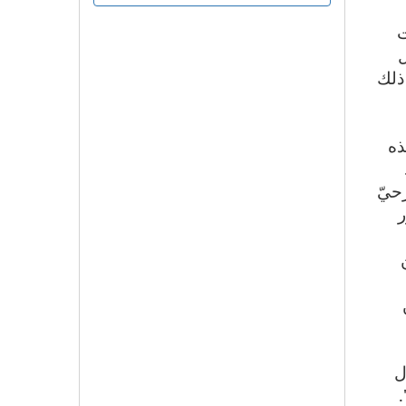
ت
ل
 على ذلك
ذه
ثيل المسرحيّ
ر
فال
مدى كل تلك السنوات، وصاغها في فيلمه الموسوم بـ "نمو 56".