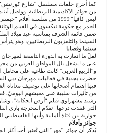
كما أخرج حلقات مسلسل "شارع كورنشن" ضم
من جوائز الأكاديمية البريطانية.
وواصل أبتيد 
ليس كافيا" 1999 من سلسلة أف
الحمر مع حكومة نيكسون في الفيلم الوثائقي 
السينما والتلفزيون البريطانيين، وهو يترأس 
سينما وقضايا
لعلّ ما انمازت به الدورة التاسعة لمهرجان 
على ما يشغل بال المواطن العربي من مجريا
و"الربيع العربي" كانت طاغية على محامل ا
حضرت بجدية في فعاليات مهرجان دبي السين
فيها اهتمام أصحابها على توصيف معاناة ا
من تأثيرات سلبية على معيشهم اليوميّ. فق
رشيد مشهراوي فيلم "أرض الحكاية"، وشارك
التي فقدت درعها" تقدّم المخرجة باري الق
حوارية بين فتاة ألمانية وأبيها الفلسطيني المُه
جوائز وأفلام
يُذكر أن جوائز "مهر" التي تُعتبر أحد أكثر 