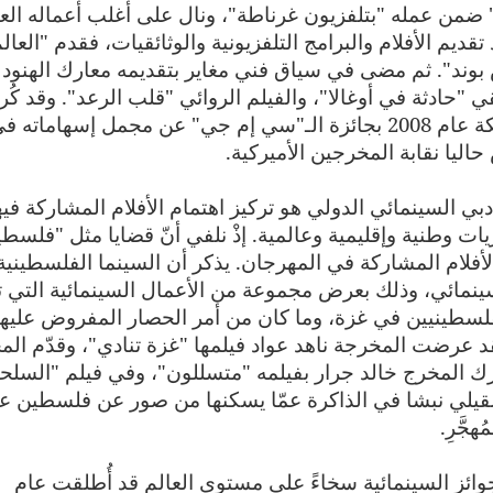
ن عمله "بتلفزيون غرناطة"، ونال على أغلب أعماله العد
تقديم الأفلام والبرامج التلفزيونية والوثائقيات، فقدم "العال
لام "جيمس بوند". ثم مضى في سياق فني مغاير بتقديمه معارك الهنود
"حادثة في أوغالا"، والفيلم الروائي "قلب الرعد". وقد كُر
ضمن قائمة الشرف بمناسبة عيد ميلاد الملكة عام 2008 بجائزة الـ"سي إم جي" عن مجمل إسهاماته 
حاليا نقابة المخرجين الأميركية.
دبي السينمائي الدولي هو تركيز اهتمام الأفلام المشاركة فيه
ت وطنية وإقليمية وعالمية. إذْ نلفي أنّ قضايا مثل "فلسط
لأفلام المشاركة في المهرجان.
يذكر أن السينما الفلسطينية
مائي، وذلك بعرض مجموعة من الأعمال السينمائية التي تر
لفلسطينيين في غزة، وما كان من أمر الحصار المفروض عليه
د عرضت المخرجة ناهد عواد فيلمها "غزة تنادي"، وقدّم الم
 المخرج خالد جرار بفيلمه "متسللون"، وفي فيلم "السلحف
لقيلي نبشا في الذاكرة عمّا يسكنها من صور عن فلسطين ع
جَّرِ.
الجوائز السينمائية سخاءً على مستوى العالم قد أُطلقت عام