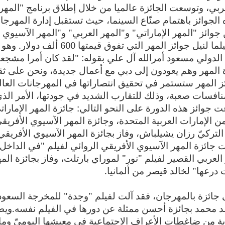
العربي، وتوسعت الجائزة عالميا من خلال إطلاق برنامج "المهر
عام 2007، وحظيت هذه الجوائز باهتمام صنّاع السينما، حيث تستقبل إدارة المهرج
ائز "المهر الإماراتي" و"المهر العربي" و"المهر الآسيوي
الأفريقي"، وقد تنافس عليها هذا العام 83 فيلما لنيل جوائز المهر التي تفوق قيمتها 600 
 الدولي مسعود أمرالله آل علي بقوله: "لقد كان أمرا مشجعا
 المهر وهم يعودون إلى دبي مع أعمال جديدة، ونحن على ثق
وائز المهر ستستمر في تحقيق انتصاراتها في المهرجانات العال
لأعمال منافسات صعبة، وذلك للتقارب الشديد في جودتها، الأمر الذ
ت جوائز هذه الدورة على النحو التالي: جائزة المهر الإمارات
 الإمارات العربية المتحدة،
وجائزة المهر الآسيوي الأفريق
لتركيّ رزان يشيلباش، وفاز بجائزة المهر الآسيوي الأفريقي
حت جائزة المهر الآسيوي الأفريقي الروائي لفيلم "في الداخل
لعربي القصير لفيلم "نور" لموراي بارتلت، وفاز بجائزة المه
درعها" لخالد قيصر من ألمانيا.
لى جائزة بالمهرجان، فقد آلت لفيلم "وجدة" للمخرجة السعود
د محمد بجائزة أحسن ممثلة عن دورها في الفيلم نفسه.وي
دية من ضاغطات الأعراف الاجتماعية في معيشها اليوميّ وما