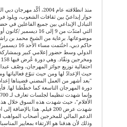
منذ انطلاقته عام 2004، أك
حوار إبداعيّ بين ثقافات الشعوب، ويلوذ في 
التبادل الإبداعي بين جميع الفاعلين في حضا
موضوعاتها. برعاية من الشيخ محمد بن راش
الدولي وسط حضور إعلامي كبير وبمشاركة أشه
ومخرجين ونقّاد. وهي دورة عُرض فيها 158 فيلما من 61 دولة تتحدث 43 لغة.
احتفالية توزيع جوائز المهرجان، وصّف عبد
حيث الإعدادُ لها ومن حيث تنوّع فعالياتها و
"بعد أشهر من العمل المضني قضيناها إعدا
شهدت عرض 200 فيلم.
الدعم المالي للمخرجين أصحاب المواهب الم
وذلك لأن هدفنا هو الارتقاء بمعايير المناس