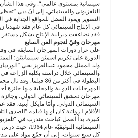
سينمائية بمستوى عالمي".
وفي هذا الشأن،
التلفزيوني والسينمائي، إلى أنّ دبي "تحظى
التصوير ويعود الفضل للمواقع الجذابة في الم
فقد تضاعفت ميزانية الإنتاج بشكل مستقر خ
مهرجان وفيّ لنجوم الفن السابع
على غرار دورات المهرجان السابقة في وفائ
الدورة على تكريم اسميْن سينمائيَيْن: الممث
والسينمائي خلال دراسته بكلية الزراعة في
البطولة في أكثر من 86 في
المهرجانات الدولية والمحلية منها جائزة 
مهرجان دمشق السينمائي الدولي، وجائزة 
السينمائي الدولي.
وأمّا مايكل أبتيد، فقد ع
كبيرة. بدأ العمل كباحث متدرب في "تلفزيو