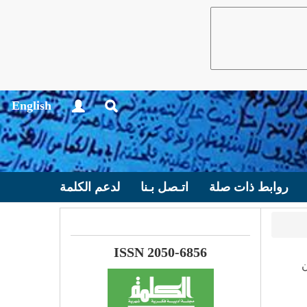
English
روابط ذات صلة
اتـصل بـنا
لدعم الكلمة
ISSN 2050-6856
ن