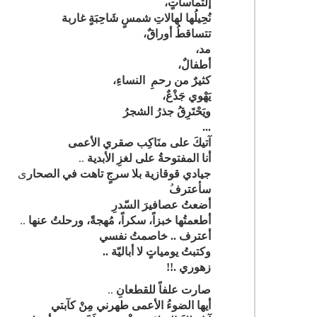
إلتماساتٍ،
نُحِيلُها لهالاتِ شمسٍ شَاحِبَةٍ غاربة
تتساقطُ أوراقٌ،
مد،
أطفالٌ،
كثيرٌ من رحمِ النساءِ،
يَهْوي جَذْعٌ،
ويَحْتَرِقُ جذرُ الشجرُ
...
آتيكَ على منَاكِب صقري الأعمى
أنا المفتوحةُ على لغزِ الأبدية
..
جيادي قوقازية بلا سرجٍ تاهت في الصحار
ى
سأعترف
أضعتُ عصافيرَ السّدرِ
أطعمتُها خبزاً، سكراً، مُهجةً، ورحلتُ عنها
..
أعترف .. خاصمتُ نفسي
وكتبتُ يومياتٍ لا أباليّة ..
زهوري .!!
صارت علفاً للقطعانِ
..
أيها الضوءُ الأعمى طهرني مِنْ كآبتي