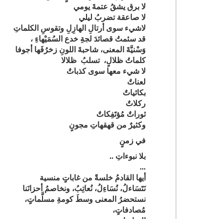
لا برق يشقُ عتمةَ يومي
لا صاعقة تضربُ ليلي
لاشيء سوى أرتالِ الهازِلِ وتقوسِ الكلماتِ
قد سئمتُ قصائدَ لجةِ خدع السُمَيْهاءِ ،
وَسْنيَّةَ المعنى، شاحبةَ اللونِ زخرُفَها أجوفا
كلماتُ ظلالٍ، تسلبُ ظلالا
لا شيء معها سوى كذباتٌ
لعناتٌ
بكائياتٌ
ركلاتٌ
ثوراتٌ مُؤتَفِكاتٌ
وكثيرٌ من قهقهاتِ مجونٍ
في زمنٍ
بلا نبوءاتِ ..
...
أيها القادمُ خلسةً من غاباتٍ منسية
نَتَسَاءلُ، نُسَاءِلُ، نُعاتِبُ، ونخاصمُ أحزانَنا
نستحضرُ المعنى وسطَ كومةِ مسلَّماتٍ،
مُصادفاتٍ،