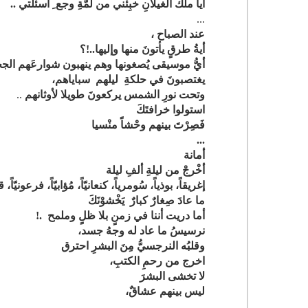
آيا ملكَ الغيلانِ خبِئْني من لَمَّةِ وجع ِ أسئلتي ..
...
عند الصباح ،
أيةُ طرقٍ يأتونَ منها وإليها..!؟
أيُّ موسيقى يُصغونها وهم ينهبون شوارعَهم الجح
يغتصبونَ في حلكةِ ليلهم سباياهم،
وتحت نورِ الشمس يركعونَ طويلا لأوثانهم
..
استولوا خرافتَكَ
فَصِرْتَ بينهم وحْشاً منْسيا
...
أمانة
أخْرجْ من ليلةِ ألفِ ليلة
إغريقاً، بوذياً، سُومرياً،
كنعانيّاً، مُؤابيّاً، فرعونيّاً، 
ما عادَ صِغارٌ كبارٌ يَخْشوْنَكَ
أما دريت أننا في زمنٍ بلا ظلٍ وملمح .!
نرسيسُ ما عاد له وجهُ جسد،
وقلبُه النرجسيُّ مِنَ البشرِ احترق
اخرج من رحمِ الكتبِ،
لا تخشى البشرَ
ليس بينهم عشاقٌ،