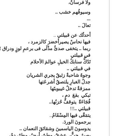
ولا فرسانٌ،
وسيوفُهم خشب
..
...
تعالَ ..
أحدثُك عن قبيلتي
..
فيها نحاسٌ يصيرأخضرَ كالزمرد ،
ربما
..
يتخفى صدئٌ مذْلَى فى برعمِ لوزٍ ودراق !
في قبيلتي
تَدُكُّ سنابكُ الخيلِ عوالمَ الأحلام
في قبيلتي ..
وجوهٌ شاحبةٌ زئبقٌ يجري الشريان
جدلُ الغبارِ يلتصقُ أشرعَتها
ممزقةٌ تدخلُ غيبوبتَها
تبكي بقعَ دمٍ ،
فُجَاءَةً يتوقفُ حُزنُها..
قبيلتي ..
!!!
يتمَعَّى فيها المِسْقَامُ
..
يرجمونَ الوردَ
،
يدوسونَ الياسمينَ وشقائقَ النعمان ..
يصيرُ حبٌّ، عِشقٌ، وطنٌ، أرضٌ، مطرٌ، دمٌ،