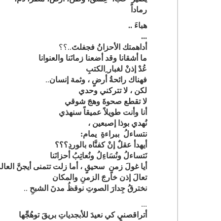
رماداً
هباءَ ..
...
أداهمتك الأحزانُ فجفلتَ
..؟؟
ما أشقانا وقد أضعنا زمانَنا والعنوانا
عُدْ إذنْ لغبار ِالكتبِ
فهناك رائحةُ أرضٍ ، وثمة إنسان
..
لكن ، لا تتركني وحدي
لا تقطع صحوةَ وهجَ شوقي
أنا وأنت طويلاً عميقاً سنهذي
نُهدي بوذا إصبعين ،
نتساءلُ ببراءةِ يمام:
أيهدأ عقلٌ إنْ كفنَّاه بالوردِ؟؟؟
نَتساءلُ ونُسَاءِلُ ونُعاتِبُ أحزانَنا
أيا غولَ زمنٍ سحيقٍ ، أما زلت تتمنى أيجنَّ العال
تعالَ إذن خارجَ الزمنِ والمكان
نخترقُ جِدارَ الصوتِ نوقظُ مدنَ الشبحِ
..
...
أتراقصني كي نعيدَ للأبجدياتِ بريقَ توهُجِّها