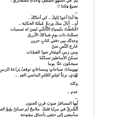
لِمَ في السَّهوِ الشَفَفِ والأداءِ الشعائريِّ ،
نضيعُ هكذا !!
...
ها أنذا أعودُ إليكَ
.. كي أحدّثَكَ ‏
..
أو
.. أنالَ منكَ وردةً مْبللةَ الحكاية ..
اخْتلطْتُ بكيمياءِ التَّأَسِّي ليسَ له تسميات
تسللتُ ذات يومٍ شباككَ الأزرق
وجدتُك بين دفتي كتابٍ حزين
خَارجَ النَّصِ نحنُ
ومن زمن المِفتارِ نعودُ للغيابات
نسكنُ الأساطيرَ تسكنُنا
سيحكون عنّا يوما
تهويماتُ صباحاتٍ ومساءاتٍ توقفُ يَراعةَ الزمنِ
نَهْذي، نرتدُّ لحِلمِ الحُلمِ الماضي الغدِ ..
وكله
عدم ..
...
أيها المسافرُ صوبَ قرنِ الجنون
أتُشْرقُ في مرايا قلبكَ ملامحُ لم تسكنْ بؤبؤَ الع
سأمشي إلى حتفي بأحداقٍ مفتوحة