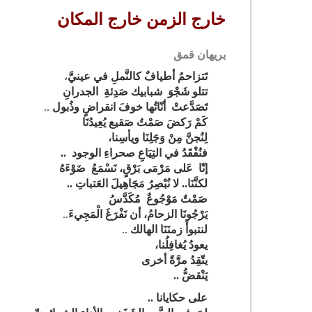
خارج الزمن خارج المكان
بريهان قمق
تَتزاحمُ أطيافٌ كالنَّملِ في عينيَّ
،
تتلو شَجْوَ شبابيك صَدِئةِ الجدرانِ‏
تَصَدَّعتْ أنّاتُها خوفَ انقراضٍ‏ وذُبول
..
كَمْ رَكضَ صَمْتُ صَقيع يُعِيدُنَا
لِنُجنَّ مِنْ وَجَلِنَا ويأسِنا،
‏فنُفْقَدُ في التِيَاعِ صحراءِ الوجود ..
إنّا عَلى مَرْمَى بَرْقٍ، نَسْمَعُ ضَوْءَهُ
لكنَّنَا.. لا نُبْصِرُ مَجَاهِيلَ العَتباتِ
‏..
صَمْتٌ مَوْجُوعٌ مُكَدَّسُ
يَرْجُونَا الزحامُ، أن نَفْرَغَ الْمَجِيءَ
..
لنتبوأَ زمنَنَا الهالك ‏
..
يعودُ يُغافِلُنا،
يتّقِدُ مرَّةً أخرى
يَنْقضُّ ..
على حكايانا ..‏