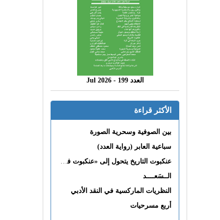
العدد 199 - 2026 Jul
الأكثر قراءة
بين الصوفية وسحرية الصورة
سباعية العابر (رواية العدد)
عنكبوت التاريخ يتحول إلى «عنكبوت فى القلب»
الــسَعــــد
النظريات الماركسية في النقد الأدبي
أربع مسرحيات