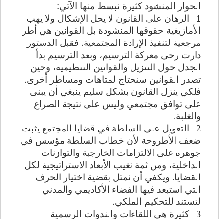
الحوار المنشود كثيرة نبسط منها الآتي:
1
الرهان على القانون لا يحل الإشكال ولا يهب
الأمازيغية حقوقها المنشودة بل القوانين هي أطر
مرجعية لتنفيذ الإرادة المجتمعية. فقبل الدستور
دارت رحى معركة الترسيم، وبعد الترسيم بدأ
الجدل حول التنزيل والقوانين التنظيمية، وحين
تصدر القوانين سنحتاج لمتاهات ومساطر أخرى.
فلكي ينزل القانون بشكل سليم ينبغي أن يبنى
على توافق مجتمعي وليس على نتيجة الصراع
والغلبة.
2
التعويل على السلطة في قضايا المجتمع يثبت
ضعف الأطروحة لأن خطاب السلطة مؤسس في
جوهره على الالتزامات الخارجية والتوازنات
الداخلية، ومن ثمة تغيب الأبعاد الاستراتيجية لكل
القضايا. ويكفي أن نمثل بقضية اختيار الحرف
التي استبعد فيها الفضاء الأكاديمي والمدني
لتستند للتحكيم الملكي.
3
كثيرة هي اللقاءات والندوات الرسمية