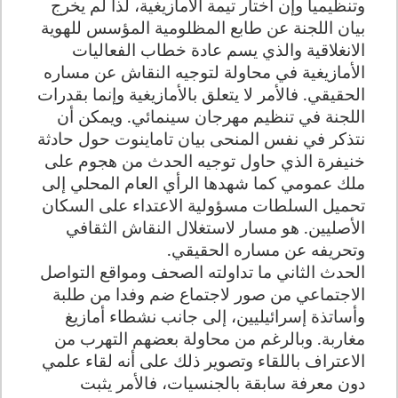
وتنظيميا وإن اختار تيمة الأمازيغية، لذا لم يخرج
بيان اللجنة عن طابع المظلومية المؤسس للهوية
الانغلاقية والذي يسم عادة خطاب الفعاليات
الأمازيغية في محاولة لتوجيه النقاش عن مساره
الحقيقي. فالأمر لا يتعلق بالأمازيغية وإنما بقدرات
اللجنة في تنظيم مهرجان سينمائي. ويمكن أن
نتذكر في نفس المنحى بيان تاماينوت حول حادثة
خنيفرة الذي حاول توجيه الحدث من هجوم على
ملك عمومي كما شهدها الرأي العام المحلي إلى
تحميل السلطات مسؤولية الاعتداء على السكان
الأصليين. هو مسار لاستغلال النقاش الثقافي
وتحريفه عن مساره الحقيقي.
الحدث الثاني ما تداولته الصحف ومواقع التواصل
الاجتماعي من صور لاجتماع ضم وفدا من طلبة
وأساتذة إسرائيليين، إلى جانب نشطاء أمازيغ
مغاربة. وبالرغم من محاولة بعضهم التهرب من
الاعتراف باللقاء وتصوير ذلك على أنه لقاء علمي
دون معرفة سابقة بالجنسيات، فالأمر يثبت