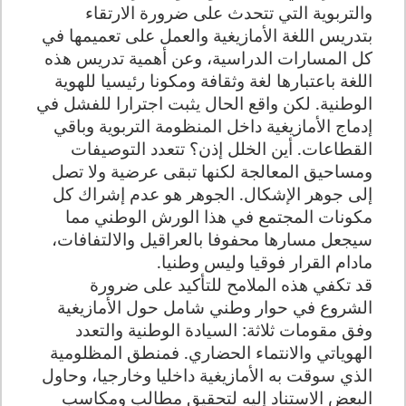
والتربوية التي تتحدث على ضرورة الارتقاء
بتدريس اللغة الأمازيغية والعمل على تعميمها في
كل المسارات الدراسية، وعن أهمية تدريس هذه
اللغة باعتبارها لغة وثقافة ومكونا رئيسيا للهوية
الوطنية. لكن واقع الحال يثبت اجترارا للفشل في
إدماج الأمازيغية داخل المنظومة التربوية وباقي
القطاعات. أين الخلل إذن؟ تتعدد التوصيفات
ومساحيق المعالجة لكنها تبقى عرضية ولا تصل
إلى جوهر الإشكال. الجوهر هو عدم إشراك كل
مكونات المجتمع في هذا الورش الوطني مما
سيجعل مسارها محفوفا بالعراقيل والالتفافات،
مادام القرار فوقيا وليس وطنيا.
قد تكفي هذه الملامح للتأكيد على ضرورة
الشروع في حوار وطني شامل حول الأمازيغية
وفق مقومات ثلاثة: السيادة الوطنية والتعدد
الهوياتي والانتماء الحضاري. فمنطق المظلومية
الذي سوقت به الأمازيغية داخليا وخارجيا، وحاول
البعض الاستناد إليه لتحقيق مطالب ومكاسب