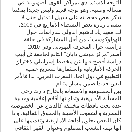
التوجه الاسئسادي بمراكز القوى الصهيونية في
مسألة وطنية. وهو توجه قديم وليس جديدا يمكننا
تذكر بعض محطاته على سبيل التمثيل حتى لا
ننسى: زيارة بعض النشطاء الأمازيغ في 2009،
لــ"معهد ياد فاشيم الدولي للدراسات حول
الهولوكوست"، من أجل المشاركة في حلقة
دراسية حول المحرقة اليهودية. وفي 2010
أصدر''مركز موشي دايان'' التابع لجامعة تل أبيب
دراسة أفصح فيها عن مخطط إسرائيلي لاختراق
الحركة الأمازيغية واستثمارها لتسريع عملية
التطبيع في دول اتحاد المغرب العربي. لذا فالأمر
ليس جديدا ضمن مسار متنام.
بين المظلومية والاستعانة بالخارج دارت رحى
المسألة الأمازيغية وتداولتها أقلام إعلامية ومدنية
عدة تحت يافطات مختلفة كالدفاع عن الخصوصية
القطرية والشعوب الأصيلة والحقوق الثقافية. وإذا
كان البعض يحاول أدلجة الأمازيغية وتقديمها على
أنها تيمة الشعب المظلوم وعنوان القهر الثقافي