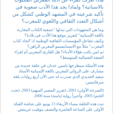
بالاسبانية؟ ولماذا يجد هذا الأدب صعوبة في
تأكيد شرعيته في المشهد الوطني كشكل من
أشكال التعدد الثقافي واللغوي للمغرب؟
وما هي المجهودات التي تبذلها "جمعية الكتاب المغاربة
باللغة الإسبانية" لتعزيز موقع هذا الأدب في بلادنا؟
وكيف تتفاعل المؤسسات الثقافية الوطنية ك"اتحاد كتاب
المغرب" مثلاً مع الايسبانيسمو المغربي الراهن؟
ثم لمن يكتب هؤلاء الأدباء؟ هل للقارئ المغربي أم لقراء
الضفة الشمالية للمتوسط؟
هذه الأسئلة سيطرحها ياسين عدنان في حلقة جديدة من
مشارف على الروائي المغربي باللغة الإسبانية الأستاذ
سعيد الجديدي الذي صدرت له حتى الآن أربع روايات بلغة
سرفانتيس:
(الصرخة الأولى) 2001، (تقرير المصير المبهم) 2003، (تحت
الختم) 2005، وأخيراً رواية (يامنة) سنة 2006.
تبث هذه الحلقة مساء الأربعاء 13 يونيو على شاشة القناة
الأولى على الساعة العاشرة والنصف بتوقيت غرينتش.