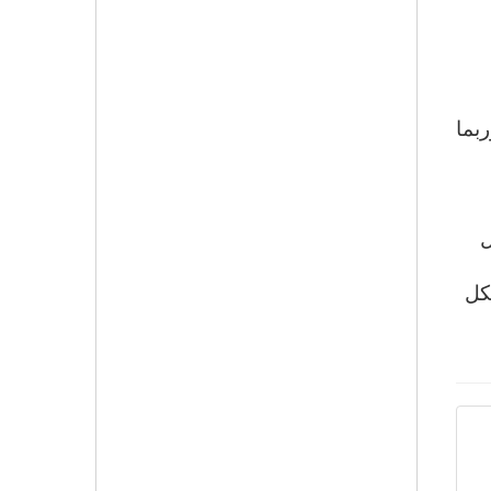
بما
ل
كل