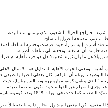
ء"، فتراجع الحراك الشعبي الذي وسمها منذ البدء،
اط المدني لمصلحة الصراع المسلح
.
 فقد أشرت إليه مراراً، حيث فرضت وحشية السلطة الانتق
ضة حاولت أن تستغله، ودفعته إلى متاهات أضرته
.
سوريا؟ هل ما زال ثورة شعبية؟ هل هو حرب أهلية أم صراع
هلية". ومعنى الحرب الأهلية المتداول هو "الاقتتال الأهلي
ا التوصيف. ورغم أن ماركس كان يعطي الصراع الطبقي ص
رنسا" الذي يتناول كومونة باريس وثورة البروليتاريا)، حيث إ
 هنا يجري الصراع عبر الدولة، حيث تكون سلطة الطبقة
المسيطرة التي تخوض الصراع الدموي ضد تمرّد الشعب، كما حدث في ثورات 1848 وضد كومون
ا المعنى، لكن المعنى المتداول يتجاوز ذلك، بالضبط لأنه ير