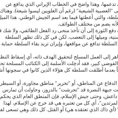
تدعمها، وهذا واضح في الخطاب الإيراني الذي يدافع عن
ى "العصبية الشيعية" (رغم أن العلويين ليسوا شيعة). وهناك
طة، والتي أعطتها فيما بعد اسم الجيش الوطني. هذا الميل
لأنه يضم من مختلف الطوائف
.
فع الثورة إلى أن تأخذ منحى رد الفعل الطائفي، ولا شك 
ية، وميلها إلى التعصب. لكن في كل ذلك تظهر السلطة
لطة تدافع عن مواقعها، وإيران تريد بقاء السلطة حماية
اهر إلى العمل المسلح لتحقيق الهدف ذاته، أي إسقاط النظا
لفوضى كبير، فقد أدخِلت الأسلمة إلى الكتائب المسلحة ت
بعدما أطلقت السلطة كل هؤلاء الذين كانوا في سجونها أشه
 الدفاع عن المناطق، أو "تحرير" مناطق مجاورة، أو السيطر
نت جبهة النصرة قد "تحرشت" بالدروز، وحاولت أن تمارس
ك داعش، وحتى جيش الإسلام، فإن المنطق العام الذي يحكم
مرتدين"، أي كل من تعتبره هي قد خرج عن الإسلام، لهذا
(أي ذاك الذي تعتقده هي) أو القتل. كل ذلك وهي تسعى ل