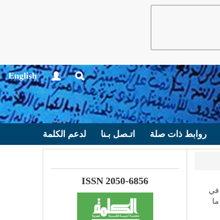
English
روابط ذات صلة
اتـصل بـنا
لدعم الكلمة
ISSN 2050-6856
 في
ما