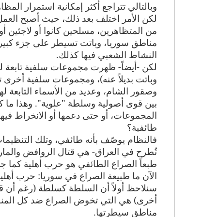
وبالتالي تتراجع أكثر إمكانية استمرار المظ
لكن الأمر اختلف بعد ذلك، حيث أصبح العمل
من المتظاهرين، مسلحين كانوا أو لاجئين أ
مناطق سوريا، وباتت تسيطر على جزء كبير 
النشاط الشعبي فيها كذلك
.
لكن -أيضاً- ظهرت مجموعات سلفية تابعة لت
وباتت بديلاً عنه)، ومجموعات سلفية أخرى تر
وصقور الشام، وعديد من الأسماء التابعة ل
بين قوى أصولية وسلطة "علوية". وهذا ما كا
المجموعات، أو حتى دعمها أو الانخراط فيها
طائفية؟
فالنظام يوصّف بأنه طائفي، وتلك التنظيمات
تُطرح في العراق- هي قتال الروافض والم
طبعاً الصراع الطائفي هو حرب أهلية كما جرى
الآن ما طبيعة الصراع في سوريا: حرب أهل
سنلاحظ أولاً أن السلطة كسلطة (رغم أن قو
أخرى) هي التي تخوض الصراع ضد كل المن
مناطق سيطرتها
.