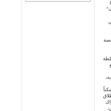
ت"
ي
صصة
سلطة
ه،
ناً
لاق
اك
،