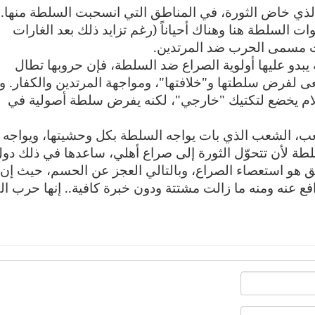
الذي خاض الثورة، في المناطق التي انسحبت السلطة منها.
ات السلطة هنا وهناك أحياناً (رغم تزايد ذلك بعد الغارات
حت مسمى الحرب ضد المرتدين
.
 يبدو عليها أولوية الصراع ضد السلطة، فإن حروبها تطال
ى لفرض سلطتها و"خلافتها"، ومواجهة المرتدين والكفار. ور
لام يخضع لتكتيك "خارجي"، لكنه يفرض سلطة أصولية في
، الشعب الذي بات يواجه السلطة بكل وحشيتها، ويواجه
سلطة لأن تتحوّل الثورة إلى صراع أهلي، ساعدها في ذلك دو
قق هو استعصاء الصراع، وبالتالي العجز عن الحسم، حيث إن
ع عنه ومنه ما زالت مشتتة ودون خبرة كافية.. إنها حرب ال