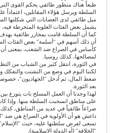
طبعاً هناك منظور طائفي يحكم القوى التي 
السلطة ويرسل هؤلاء المقاتلين، اعتماداً عل
ميل طائفي لدى العصابات التي شكلتها السل
يشمل بعض الفئات العلوية المنخرطة فيه، 
كما أن السلطة قامت بمجازر طائفية بهدف د
أن ذلك أسهم في "أسلمة" بعض الفئات السن
كأساس في الصراع ضد الشعب، بمعنى أن الس
لمصالحها، كذلك روسيا
.
في الثورة، انتقل كثير من الشباب من التظ
لكننا اليوم في وضع من التشتت والتفكك وا
ضغط المال، ثم أدخل "الجهاديون"، خصوصاً 
بعد الثورة
.
لهذا وجدنا أن العمل المسلح بات يتوزع بين
على مناطق انسحبت السلطة منها. وإذا كا
صراعاً طائفياً في عديد من المناطق، كذل
داعش هو أن الأولوية في الصراع هي ضد "ال
تسعى لفرض سلطتها عليه، حيث "الإسلام" 
"الخلافة" (أو الدولة الإسلامية).