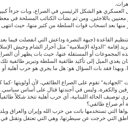
اهرات
.
 العسكري هو الشكل الرئيسي في الصراع، وبات جزءاً كبيرا
و معنيين باللاجئين. ومن ثم نشأت الكتائب المسلحة في معظ
منها بعد انسحاب قوات السلطة من كثير منها، حيث انتهى
نظيم القاعدة (جبهة النصرة وداعش التي انفصلت فيما بعد
يد إقامة "الدولة الإسلامية" مثل أحرار الشام وجيش الإسلا
هذه المجموعات أو المستقلة عنها، حيث بات يظهر أن الصرا
ن يغذي الميل إلى تأكيد طائفية السلطة وتبرير طائفية تلك
. وبهذا فقد بات السؤال هو: هل ما يجري هو حرب أهلية أو
 "الجهادية" تقوم على الصراع الطائفي، لأن أولويتها -كما ك
ارقين والكفرة، وليس في أجندتها قتال على أساس سياسي
.
 توصيف الحالة اللبنانية، أي حرب أهلية تتخذ شكلاً طائفياً.
ية أم صراع طائفي؟
اها التي تستخدمها باتت من حزب الله وإيران والعراق وبلد
اطق التي خرجت عن سيطرتها، وهي التي تعتقل وتقتل في