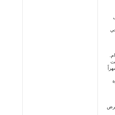
في
م.
حت
راً
ة
فرض