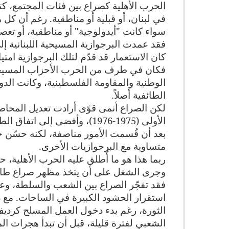
الحرب الأهلية كصراع بين فئات المجتمع، كتق
في لبنان، أو قبلية أو مناطقية. رغم أن كل 
سواء كانت "أيدولوجية" أو مناطقية، أو تعصبي
فقد عمدت البرجوازية المسيحية اللبنانية إل
كان الاستعمار قد قدّم لتلك البرجوازية امت
فكان في طرف من الحرب الأحزاب المسيحية
الوطنية والمقاومة الفلسطينية، وكانت الدو
الطائفية أصلاً
.
لكن الصراع أنمى قوًى أرادت تعديل المحاص
الأولى (1975-1976)، وأفضى 
بعد أن قُسمت الأمور مناصفة، لكنه حسّن 
متساوية مع البرجوازيات الأخرى
.
ربما هذا هو ما أُطلق عليه الحرب الأهلية،
وجرى الشغل على أن يتخذ مظهر صراع طائ
فقد تفجّر الصراع بين الشعب والسلطة، وعم
استقرار الحشود الكبيرة في الساحات. مع
الثورة، رغم بدء دخول العمل المسلح كردي
الشعبي لفترة قليلة، قبل أن تبدأ هجرات ا