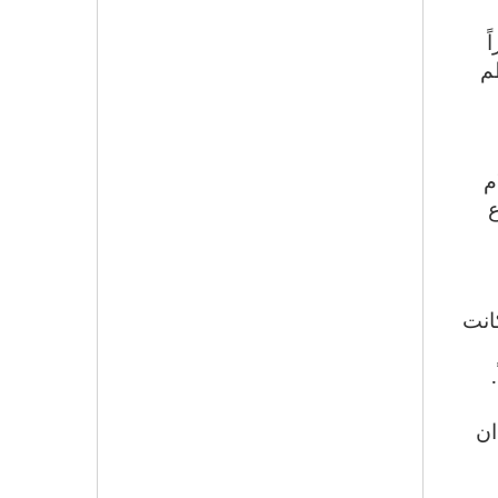
ً
م
م
ع
انت
ان