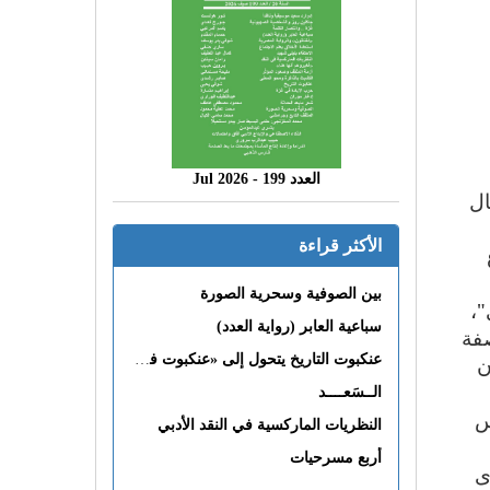
العدد 199 - 2026 Jul
ال
الأكثر قراءة
بين الصوفية وسحرية الصورة
"،
سباعية العابر (رواية العدد)
فة
ن
عنكبوت التاريخ يتحول إلى «عنكبوت فى القلب»
الــسَعــــد
ة باريس
النظريات الماركسية في النقد الأدبي
أربع مسرحيات
ى