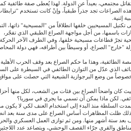
اتل مجتمعي، بعيداً عن الدولة. لهذا يُعطى صفة طائفية كما
هذه الصراعات تجد جذراً طبقياً، وإنْ كانت تستخدم "ترابطا
ة إثنية
.
ى تكتيل المسيحيين خلفها انطلاقاً من "المسيحية" ذاتها، الت
يازات باسمها، من أجل مواجهة الصراع الطبقي الذي تفجّر،
 تجرّ قطاعات مسيحية خلفها، وفي الطرف الآخر الحركة
لة "خارج" الصراع، أو وسيطاً بين أطرافه، فهي دولة المحا
صة الطائفية، وهذا ما حكم الصراع بعد وقف الحرب الأهلية
إلى اتفاق الطائف الذي عدّل من التوازن الطائفي في السيطرة على ال
خصوصاً من وضع البرجوازية الشيعية التي حصلت على مواقع
 حيث كان واضحاً الصراع بين فئات من الشعب، لكل منها أحزاب
في. لكن ماذا يمكن أن تسمي ما يجري في سوريا؟
دت السلطة منذ البدء إلى استخدام العنف لكي لا يكون ممك
 ذلك ظلت المظاهرات أساس الصراع على مدى سنة بعد انط
ف بعد ستة أشهر منها. ومن ثم توازى العمل العسكري والحر
لمناطق والقرى جرّاء القصف الوحشي، ويتصاعد عدد اللاجئين