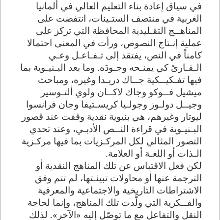
في سياق إعادة بناء التعليم العالي في ألمانيا
الغربية في منتصف الستـينات، انتفضت على
المناهــج التقـليدية المحافظة التي تركز على
عملية إنـتاج النصوص، ورأت في المعنى احتمالا
كامناً في النص، يفتقد إلى تـفـاعـل وعـي
الـقـارئ كي يمنـحه وجـودَه. وما بعد البـنيـوية بما
فيها تفـكيــكية جــاك دريـدا وغيره، ومباحث
ميشيل فــوكو وجاك لاكــان ولوي ألتـوسير
وجيــل دولـوز وجولـيا كريسـتيفا وجان فرانسوا
ليوتار وغيرهم، هي بنيوية نقدية وقفت عند قصور
البـنيـوية في قراءة النــص الأدبـي، وعند تحدي
التصور المثالي لكل المركـزيات بما فيها مركـزية
الـذات أو اللغـة أو العلامة.
لكن فعل الاقتباس عن تلك المناهج النقدية أو
الترجمة عنها أو محاولات تبيئـتها، لم تتم وفق
الاشتراطات التاريخية والاجتماعية والمعرفية
والفــكرية التي ولَّدت تلك المناهج، وإنما لحاجة
النقل والتفاعل مع ما توصّل إليه «الآخر». لذلك