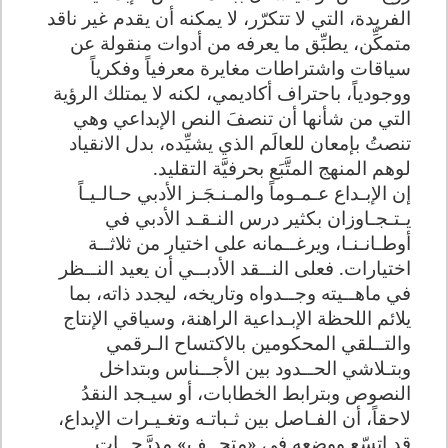
الفريدة، التي لا تتكرّر، لا يمكنه أن يقدم غير ناقد
متمكِّن، يطبِّق ما يعرفه من أدوات منقولة عن
سياقات واشتراطات مغايرة معرفياً وفكرياً
ووجودياً، باحتراف أكاديمي، لكنه لا يمتلك الرؤية
التي من شأنها أن تنصفَ النص الإبداعي وهي
تنصتُ بإمعان للعالَم الذي يشيِّده، بدل الانقياد
لوهم المنهج المتَّبَع بحرفيَّة التقليد.
إن الإبـداع عـمـوماً والمـنـجَـز الأدبي حـالـيـاً
يـتـجـاوزان بكثير درس النـقـد الأدبي في
أوطـانـنـا، ويرغــمانه على اختيار من ثلاثــة
اختيارات. فعلى النــقد الأدبــي أن يعيد النــظر
في ماهــيته وجــدواه وتاريخه، ليجدد ذاته، بما
يلائم اللحظة الإبـداعية الراهنة، وسياقي الإنتاج
والتــلقي المحكومين بالاكتساح الـرقمي
وبتـلاشي الحــدود بين الأجــناس وبتداخل
النصوص وبترابط الخطابات، أو سيـجد النقدُ
لاحقاً، أن الفـاصل بين ثـباتـه وتغـيـرات الإبداع،
قد اتسّع ووضعه في «متحــف» مدرَّجــات