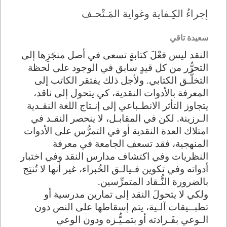
إجراءُ الكِـفاية وغواية المَـتْحـف
سعيدة تاقي
النقد ليس فعْلَ كتابةٍ تسعى في أصل منجَزِها إلى
التحرُّر من كل قيدٍ سابق في الوجود على لحظة
التخلُّـق الكتابي. ولأجل ذلك يفتقر الكاتب إلى
المعرفة بالأدوات النقدية، كي يتحول إلى ناقد،
يتجاوز التأثر الانطـباعي إلى إنـتاج اللغة النقـدية
الـرزينة. لكن في المقابـل، لا ينحصر النقـد في
امتلاك العدة النقدية أو في التمرُّس على الأدوات
المنهجية، فقد تسعف الجامعة في معرفة
النظريات وفي اكتشاف مدارس النقد وفي اختبار
أدواته وفي تكوين فـيالـق الخُبراء، غير أنها لا تُنتِج
بالضرورة النُّـقاد المتمرِّسين.
ولكي لا يتحولَ النقد إلى تمارين مدرسية أو
تطبــيقات آلـية، يتم إسقاطها على النص دون
الـوعي بفَـرادته أو بتمـيُّـزه ودون الوعي