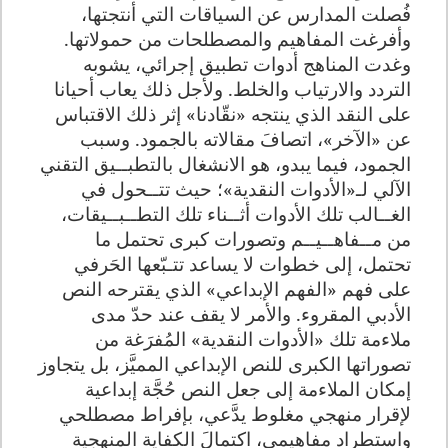
فُصلت المدارس عن السياقات التي أنتجتها،
وأفرغت المفاهيم والمصطلحات من حمولاتها.
وغدت المناهج أدوات تطبيق إجرائي، يشوبه
التردد والارتياب والخلط. ولأجل ذلك يعاب أحيانا
على النقد الذي ينتجه «نقّادنا» إثر ذلك الاقتباس
عن «الآخر»، اتصافَ مقالاته بالجمود. وسبب
الجمود، فيما يبدو، هو الانشغال بالتطبــيق التقني
الآلي لـ«الأدوات النقدية»؛ حيث تتــحول في
الغــالب تلك الأدوات أثــناء تلك التطــبــيقات،
من مــفاهــيــم وتصورات كبرى تحتمل ما
تحتمل، إلى خطوات لا يساعد تتـبّعها الحَرفي
على فهم «الفهم الإبداعي» الذي يقترحه النص
الأدبي المقروء. والأمر لا يقف عند حدّ مدى
ملاءمة تلك «الأدوات النقدية» المُفرَغة من
تصوراتها الكبرى للنص الإبداعي المميَّز، بل يتجاوز
إمكان الملاءمة إلى جعل النص حُجَّة إبداعية
لإقرار منهجي مغلوط يدَّعي، بإفراط مصطلحي
واستطراد مفاهيمي، اكتمالَ الكفاية المنهجية