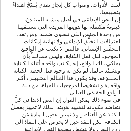
لتلك الأدوات، وصواب كل إنجاز نقدي يُـنتَجُ اهتداءً
بتطبيقها.
إن النص الإبداعي في أصل منشئه المبتـدَع،
كينونةٌ مكتملة لها هويتها الفريدة التي تستـقيها
من وحدة الجنس الذي تنضوي ضمنه، ومن تعدد
احتمالات التخلُّق الإبداعي ولا نهائية إمكانات
التحقِّيق الإنساني. فالنص لا يكتب عن الواقـع
الموجود قبل فعل الكتابة، وليس مطالَـباً بأن
يحاكي ذلك الواقع، إنه يكـتب واقعـه أثناء الكـتابة
ويشـيِّد عالماً، لم يكن له وجود قبل لحظة الكتابة
المـبـدِعة. وقد يكون هذا العـالم التخـييلي، أكثر
واقعـية و تشخيصاً لمرجعيات الحياة، من ذلك
الواقع الحقيقي العياني.
في ضوء ذلك يمكن القول إن النص الإبداعي كلٌّ
تتعاضد مكوناته لتشييد هويته، لذلك لا تمييز يفصلُ
الكتلة عن العناصر ولا تمييز يفصِل المادة عن
الكثافة. لكن النقد حين لا يحرص على النفاذ إلى
روح النص، ولا ينشغل ببصمة النص الإبداعية