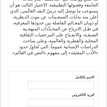
الجامعة وفصولها التطبيقية. الاختيار الثالث هو أن
يستوعب ما توصل إليه درسُ النقد العالَمي، الذي
أعلن منذ بدايات التسعـينات عن موت النـظرية،
أو ذوبان المعـالم الفاصلة بين حدودها المعرفية،
في ظـل الانزياح عن المحـدِّدات المنهجـية
الضيقـة، والانفـتاح على المرجعيات الثقافية
المحلية والقطرية والعالَمية، وعلى مباحث
الدراسات الإنسانية عموماً، التي تُجاوِزُ حدود
«الأدب المعتَمَد» إلى مفهوم «النص في العالَم».
الاسم بالكامل
البريد الالكتروني