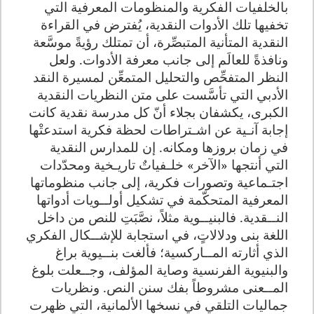
بالخلفيات الفكرية والمنظومات المعرفية التي
تخفيها تلك الأدوات النقدية، يُفترض في القراءة
النقدية المتأنية المتبصِّرة، أن تمتلك رؤيةً موسَّعة
ونافذةً للعالَم إلى جانب معرفة الأدوات. ولعل
النظر المتفحِّص والتحليل المتمعِّن لمسيرة النقد
الأدبي التي تأسَّست على متن النظريات النقدية
الكبرى، يكشفان بجلاء أنّ كل مدرسة نقدية كانت
إجابة آنـية عن اشـتراطات لحظة فكرية استدعتْها
في زمان بروزها ومكانه. إن للمدارس النقدية
التي أنتجها «الآخر» خلـفياتٌ تاريـخية ومحدّدات
اجتـماعية وتصورات فكرية، إلى جانب منظوماتها
المعرفية المتحكّمة في تشكيل أولــويات أدواتها
النــقدية. فالبنيــوية مثلاً، نصَّبَتِ للنص من داخل
اللغة بنى ودلالاتٍ، في استجابة للإشــكال الفكري
الذي أثارته المــاركسية؛ فألغت بنــيوية براغ
والبنيوية الفرنسية وصاية المؤلف، وجــعلت بلوغ
المــعنى مشروطاً بفك سنن النص. ونظريات
جماليات التلقي في نسخها الألمانية، التي ظهرت