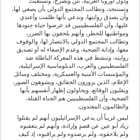
ودول أوروبا الغربية، تئن وتصرخ، وتستغيث
وتستنجد، وتطالب المجتمع الدولي بأن يصغي لها،
وأن يصدق روايتها، وتدعي بأنها ظلمت وأعتدي
عليها، وأن الفلسطينيين قد عرضوا حياة جنودها
ومواطنيها للخطر، وأنهم يلحقون بها الضرر،
وتطالب المجتمع الدولي بالانتصار لها، والوقوف
معها، وإدانة الضحية، وعدم الإصغاء له أو تصديق
روايته، وتنشط في هذه المعركة الباطلة ضد
الفلسطينيين والعرب، الدبلوماسية الإسرائيلية،
والمؤسسات الأمنية والعسكرية، ومختلف وسائل
الإعلام، الذين يزورون الحقائق، ويشوهون الصور،
ويقلبون الوقائع، ويحاولون إظهار أنفسهم بأنها
الضحية، وأن الفلسطينيين هم الجناة القتلة،
والظالمون المعتدون.
ليس غريباً أن يدعي الإسرائيليون أنهم لم يقتلوا
زياد أبو عين عن قصدٍ وإرادة، وأنهم لم يتعقبوه
ولم يلاحقوه، ولم يرصدوه ولم يراقبوه، إذ كيف