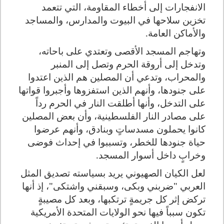
الانفجارات إلى أخطاء المقاومة، التي تتعمد
تخزين سلاحها في البيوت والمدارس، والمساجد
والأماكن العامة.
وتهاجم المسجد الأقصى وتعتدي على باحاته،
وتدخل إلى أروقة الحرم وتصل إلى المنبر
والمحراب، وتدعي أن المصلين هم الذين اعتدوا
على جنودها، وأنهم الذين استفزوها وأجبروا قواتها
على التدخل، وأنها أطلقت النار في الحرم رداً
على مصادر النار الفلسطينية، وأن بعض المصلين
كانوا يحملون مسدساتٍ وبنادق، وأنهم عرضوا
حياة جنودها للخطر، وتسببوا في إحداث فوضى
وخرابٍ داخل أسوار المسجد.
لعل الكيان الصهيوني يريد بسياسته تصديق المثل
العربي "ضربني وبكى، وسبقني واشتكى"، إذ أنها
تركض إثر كل جريمةٍ ترتكبها، وبعد كل مصيبةٍ
تكون سبباً فيها نحو الولايات المتحدة الأمريكية