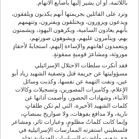
باللائمة، أو أن يشير إليها بأصابع الاتهام.
وترد على القائلين بجريمتها أنهم يكذبون ويلفقون،
ويدعون ويزورون، ويختلقون ويفترون، وتتهمهم
بأنهم يعادون السامية، ويكرهون اليهود، ويشمتون
بهم، ويتآمرون عليهم، ويشوهون صورتهم،
ويتعمدون اهانتهم والإساءة إليهم، استجابةً لأحقادٍ
موروثة، ومشاعرَ قوميةٍ ممقوتةٍ.
فقد أنكرت سلطات الاحتلال الإسرائيلي
مسؤوليتها عن جريمة قتل وتصفية الشهيد زياد أبو
عين، ونفت التهمة عن نفسها، وكذبت وسائل
الإعلام، وكاميرات المصورين، وتسجيلات وكالات
الأنباء، وشهادات الحضور، وأصمت آذانها عن
كلمات الشهيد الأخيرة، التي لم تكن طلقاتٍ
نارية، ولا مدافع بفوهات، ولا صواريخ بمنصاتٍ،
وإنما كانت كلماتُ مظلومٍ، وعبارات ثائر، ومشاعر
فلسطيني استفزته الممارسات الإسرائيلية في
حق شعبه، وأغضبته السياسات العدوانية تجاه