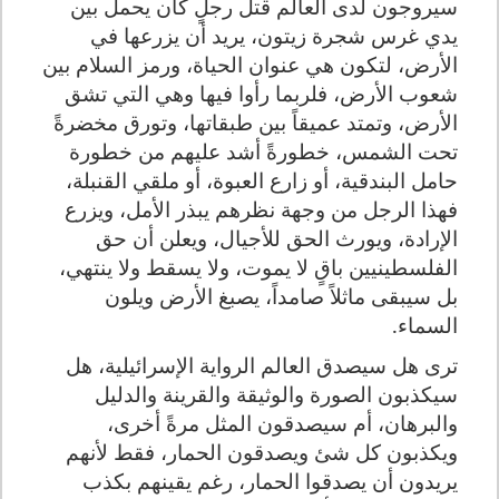
سيروجون لدى العالم قتل رجلٍ كان يحمل بين
يدي غرس شجرة زيتون، يريد أن يزرعها في
الأرض، لتكون هي عنوان الحياة، ورمز السلام بين
شعوب الأرض، فلربما رأوا فيها وهي التي تشق
الأرض، وتمتد عميقاً بين طبقاتها، وتورق مخضرةً
تحت الشمس، خطورةً أشد عليهم من خطورة
حامل البندقية، أو زارع العبوة، أو ملقي القنبلة،
فهذا الرجل من وجهة نظرهم يبذر الأمل، ويزرع
الإرادة، ويورث الحق للأجيال، ويعلن أن حق
الفلسطينيين باقٍ لا يموت، ولا يسقط ولا ينتهي،
بل سيبقى ماثلاً صامداً، يصبغ الأرض ويلون
السماء.
ترى هل سيصدق العالم الرواية الإسرائيلية، هل
سيكذبون الصورة والوثيقة والقرينة والدليل
والبرهان، أم سيصدقون المثل مرةً أخرى،
ويكذبون كل شئ ويصدقون الحمار، فقط لأنهم
يريدون أن يصدقوا الحمار، رغم يقينهم بكذب