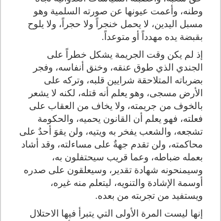
وطنه، وأعمت عيونها عن صورته السلمية وهو
مسبل اليدين، لا يحمل خنجراً ولا حجراً، ولا يلوح
بقبضة يده مهدداً أو متوعداً.
إذ لم يكن وقت الجريمة يشكل خطراً على
الجندي الذي طوق عنقه، وخنق أنفاسه، وفجر
بضرباته المتلاحقة شرايين قلبه، وتركه على
الأرض مسجى، وهو يعلم أنه قتله، لكنه لا يشعر
بالخوف من جريمته، ولا يخاف من العقاب على
فعلته، فهو يعلم أن القانون يحميه، والحكومة
تشجعه، والشعب يفخر به ويتيه، ولن يقوَ أحدٌ على
محاكمته، ولن تقدم جهةٌ على مساءلته، وقد أشاد
بعمله ضباطه، وعما قريب سيحتفلون به،
وسيمنحونه شهادة تقدير، وسيعلقون على صدره
أوسمة الإشادة والتنويه، ليتعلم منه غيره،
ويستفيد من تجربته من بعده.
إنها ليست المرة الأولى التي يتبرأ فيها الاحتلال