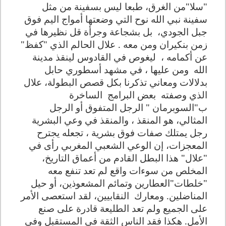
"سلا"من الغرق، طبعا ليس بسفينة من مثل
سفينة نبي الله نوح التي وضعتها أمواج اليم فوق
جبل الجودي،
بل بشجاعة وجرأة قل نظيرها في
زمن بنكيران ومن معه . علال الحالم الذي "كفظ"
عن أكمامه ،
ليغوص في القادوس لينقذ مدينة
الله
ومن عليها ، في مشهد أسطوري حابل
بدلالات ومعاني تذكرنا بكل قصص البطولة، علال
الذي وصفته
بعض البرامج
الساخرة
ب"السوبرمان " الرجل المتفوق أو الرجل
المثالي، هو المنقذ ، والمنقذ في وعي البشرية
رجل يمتلك صفات فوق بشرية ، تجعله يجترح
المعجزات، إن الوعي الشعبي المغربي رأى في
"علال" هذا البطل القادم من أعماق التاريخ،
المخلص من سوءات واقع لم تعد تنفع معه
"خلطات"العطارين وتمائم المشعوذين، أو حيل
المناضلين. ومعارك
النقابيين، لقد استعصى الأمر
على الجميع ولم تعد الطليعة قادرة على صنع
الأمل. هكذا فقد الناس الثقة في المستقبل وفي