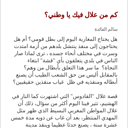
كم من علال فيك يا وطني؟
سالم الفائدة
هل يحتاج المغاربة اليوم إلى بطل قومي؟ أم هل
يحتاجون إلى منقذ ينتشل بلدهم من أزمة امتدت
وسرت في مختلف أنحاء جسده ، ترى لماذا صار
الناس في بلدي يتعلقون بأي "قشة" ابتغاء
النجاة؟
ما سر هذا التعلق بأبطال من وهم؟
بالمقابل أليس من حق الشعب الطيب أن يصنع
أبطاله ومنقذيه في ظل
غياب منقذين حقيقيين؟
قصة علال "القادوس" التي اشتهرت
كما النار في
الهشيم، تثير فينا اليوم أكثر من سؤال، ذلك أن
علال المواطن المغربي البسيط الذي ظهر مثل
المهدي المنتظر، بعد أن غاب عن ذويه مدة خمس
عشرة سنة ، يصنع حدثا عظيما وينقذ مدينة