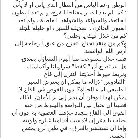
الوطن وعم اليأس من انتظار الذي يأتي أو لا يأتي
؛ كما لم يعد الصبر مفتاحا للفرج، ولم تعد البطون
الجائعة، والسواعد والشواهد
العاطلة ، ولم تعد
العيون الحائرة ،
صديقة للصبر ، أو خليلة للجلد.
كم من علال فيك يا وطني؟
وكم من منقذ تحتاج لتخرج من عنق الزجاجة إلى
أرض الله الواسعة.
قصة علال تستوجب منا اليوم التساؤل بصدق،
هل نستطيع أن "نكفط" سراويلنا وأكمامنا ،
ونربط خيوط أحذيتنا
لننزل إلى قاع
"القادوس"لإزالة ما يمكن أن يعترض السير
الطبيعي لماء الحياة؟
دون الغوص في القاع لا
يمكن لهذا الوطن أن يعبر إلى بر الأمان،
لذلك
فعلينا أن نختار بين التواضع والهبوط من جنة
الفوق إلى القاع لنجدد علاقتنا العضوية به
دون أن
نصاب بالذعر إن لامست أقدامنا غباره ولوثته،
وإما أن نستبشر بالغرق ، في طين لزج يمتص
الجميع.