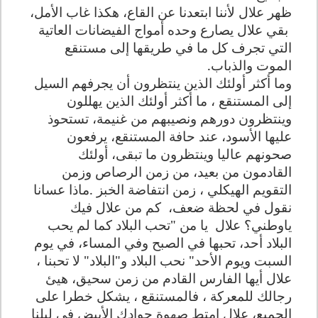
ظهر علال لأننا ابتعدنا عن القاع، هكذا غاب الأمل،
بقي علال يصارع وحده أمواج الفيضانات العاتية
التي تجرف كل ما في طريقها إلى مستنقع
الموت والذباب.
وما أكثر أولئك الذين ينتظرون أن يجرفهم السيل
إلى المستنقع ، ما أكثر أولئك الذين يهللون
وينتظرون دورهم ونصيبهم من غنيمة، تستحوذ
عليها الأسود، عند حافة المستنقع، يرفعون
صحونهم عاليا وينتظرون ما تبقى، أولئك
القادمون من بعيد، من زمن الرصاص وزمن
التقويم الهيكلي ، زمن انتفاضة الخبز .ماذا عسانا
نقول في لحظة ضعف،
كم من علال فيك
ياوطني؟ علال
يا من "تحب البلاد كما لم يحب
البلاد أحد، تحبها في الصبح وفي المساء، في يوم
السبت ويوم الأحد" نحب البلاد و"البلاد" لا تحبنا ،
علال أيها الفارس القادم من زمن سحيق، هيئ
رجالك للمعركة ، فالمستنقع ، يشكل خطرا على
الجميع، علال امتط صهوة جوادك الأبيض في ليلنا