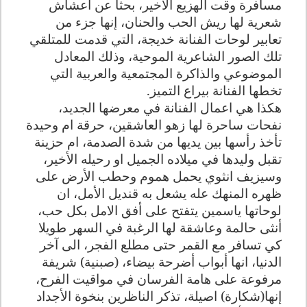
مسافرة وقت الهزيع الأخير، بحثا عن أعشاش
شعرية لها ريش الحب والحنان، إنها جزء من
تعابير لوحات الفنانة خديجة، التي قدمت للمتلقي
تلك الصور الشاعرية الموحية، وذلك المعادل
الموضوعي والذاكرة المجتمعية والعربية التي
تخطها الفنانة بيراع التميز.
هكذا هي اعمال الفنانة في معرضها الجديد،
نفحات ساحرة لها زهو العاشقين، حرقة ام وحيدة
تأخذ رأسها بين يديها من شدة الصدمة، ام حزينة
تقبل وليدها في ميلاده الجميل او رحيله الأخير،
وسيزيف انثوي يحمل هموم وحطب الأرض على
ظهره المنهك عله يشعل به قنديل الأمل، ان
لوحاتها ياسمين يتفتح على أفق الامل بكل حب،
أنثى حالمة وعاشقة لها الرغبة في السهر طويلا
كي تسافر مع القمر حتى مطلع الفجر، الى آخر
الدنيا، انها أبواب أضرحة بيضاء، (صبنية) شريفة
مرفوعة على هامة الفرسان في مواقيت الفرح،
إنها(شكارة) اصيلة، تذكر الناظرين بنخوة الأجداد