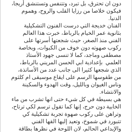
دون ان تحترق، بل تبرد، وتتنفس وتستنشق أريجا،
فيكون خلاصا من رزايا القلب والروح، وهموم
الدنيا.
الفنان خديجة التي درست الفنون التشكيلية
بثانوية عمر الخيام بالرباط، خبرت هذا العالم
الفني منذ الصغر، حيث شجعتها أسرتها على
ركوب صهوته دون خوف من الكبوات، وبخاصة
مصطفى وماجد، كما لا تنسى جهود الأستاذ
العلمي بإعدادية ابي الحسن المريني بالرباط،
الذي شجعها كثيرا الى جانب عدد من الأساتذة،
من طقوسها الرسم على ايقاع موسيقى ام كلثوم
وناس الغيوان وبالليل، وقت الهدوء والسكينة
والانتشاء.
هي بسيطة في كل شيء حتى انها تشرب من ماء
الخابية دون حرج، إنها كما تقول ترسم لكي ترتاح،
وتراهن على ركوب صهوة تجربة تشكيلية كي
تتبورد في شموخ، وتعيد إليها القها الفني
والإبداعي الحالم، لان اللوحة في نظرها بطاقة