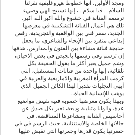
ومجد الأولين، انها خطوط هيروغليفية تقرئنا
السلام... فيا سلام...، إنها تسبيح الهي وضيء
ترسمه الفنانة في خشوع والله اكبر الله اكبر.
تلك هي أعمال الفنانة التشكيلية في معرضها
الجديد، سفر فني بين الواقعية والتجريدية، رقص
إبداعي متفرد بين الإيحاء والشاعري، ما يجعل
خديجة فنانة مشاءة بين الفنون والمدارس، هدفها
إن ترسم وفي رسمها بالجبص في بعض الاحيان،
وشم جميل يعبر أكثر ما يقول الحقيقة بكل
تلقائية، إنها واحدة من فنانات المستقبل، التي
كرمت المرأة المغربية والامازيغية والعربية في
أبهى التجليات تقديرا لهذا الكائن الجميل الذي
يوهب للإنسانية الحياة..
وبهذا يكون معرضها خصوبة فنية تفيض مواضيع
عدة، والوانا متباينة وديعة، تعبر بكل صدق عن
أحاسيس الفنانة ومشاعرها المتناقضة، في
حالاتها الخاصة والاستثنائية، حيث الرسم في في
حضرتها يكون قدرها وجمرتها التي تقبض عليها