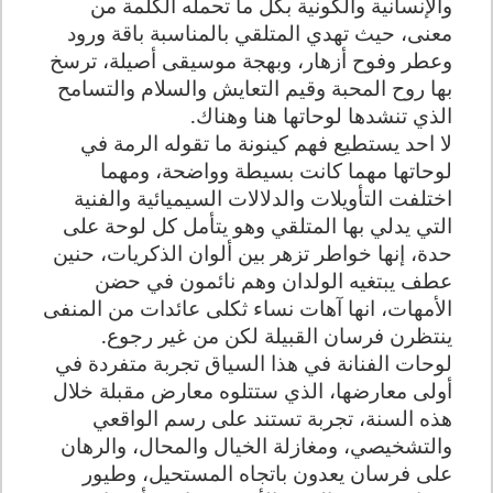
والإنسانية والكونية بكل ما تحمله الكلمة من
معنى، حيث تهدي المتلقي بالمناسبة باقة ورود
وعطر وفوح أزهار، وبهجة موسيقى أصيلة، ترسخ
بها روح المحبة وقيم التعايش والسلام والتسامح
الذي تنشدها لوحاتها هنا وهناك.
لا احد يستطيع فهم كينونة ما تقوله الرمة في
لوحاتها مهما كانت بسيطة وواضحة، ومهما
اختلفت التأويلات والدلالات السيميائية والفنية
التي يدلي بها المتلقي وهو يتأمل كل لوحة على
حدة، إنها خواطر تزهر بين ألوان الذكريات، حنين
عطف يبتغيه الولدان وهم نائمون في حضن
الأمهات، انها آهات نساء ثكلى عائدات من المنفى
ينتظرن فرسان القبيلة لكن من غير رجوع.
لوحات الفنانة في هذا السياق تجربة متفردة في
أولى معارضها، الذي ستتلوه معارض مقبلة خلال
هذه السنة، تجربة تستند على رسم الواقعي
والتشخيصي، ومغازلة الخيال والمحال، والرهان
على فرسان يعدون باتجاه المستحيل، وطيور