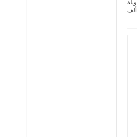
طويلة
 الرسوم المتحركة التي أنتجتها السينما المصرية عام 2014- على جوائز قيمتها 894 ألف