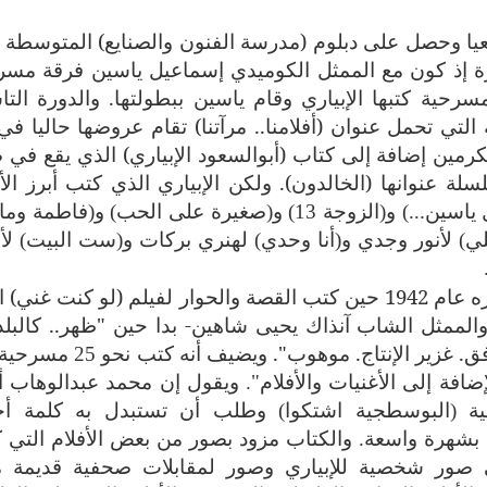
معيا وحصل على دبلوم (مدرسة الفنون والصنايع) المتوسطة 
رة إذ كون مع الممثل الكوميدي إسماعيل ياسين فرقة مسر
 1954 وقدما خلال عشر سنوات 66 مسرحية كتبها الإبياري وقام ياسين ببطولتها. والدورة ال
تي تحمل عنوان (أفلامنا.. مرآتنا) تقام عروضها حاليا في 
رمين إضافة إلى كتاب (أبوالسعود الإبياري) الذي يقع في 
ولكن الإبياري الذي كتب أبرز الأف
الكوميدية المصرية ومنها سلسلة (إسماعيل ياسين...) و(الزوجة 13) و(صغيرة على الحب) و(فاط
لي) لأنور وجدي و(أنا وحدي) لهنري بركات و(ست البيت) لأ
ويسجل الكتاب أن الإبياري -الذي بدأ مشواره عام 1942 حين كتب القصة والحوار لفيلم (لو كنت غن
الممثل الشاب آنذاك يحيى شاهين- بدا حين "ظهر.. كالبلد
ق. غزير الإنتاج. موهوب".
ويضيف أنه كتب نحو 25 
افة إلى الأغنيات والأفلام". ويقول إن محمد عبدالوهاب أ
ة (البوسطجية اشتكوا) وطلب أن تستبدل به كلمة أ
بشهرة واسعة. والكتاب مزود بصور من بعض الأفلام التي 
إلى صور شخصية للإبياري وصور لمقابلات صحفية قديمة م