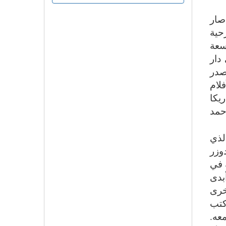
صار
حية
تاسعة
دار
صدر
لام
مة وماريكا
حمد
ي) الذي
وزر
مسرحية في
بدى
خرى
كتب
عه.