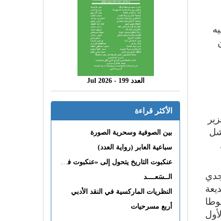
يه
العدد 199 - 2026 Jul
الأكثر قراءة
زير
شل
بين الصوفية وسحرية الصورة
سباعية العابر (رواية العدد)
عنكبوت التاريخ يتحول إلى «عنكبوت فى القلب»
نور وجدي
الــسَعــــد
ديعة
النظريات الماركسية في النقد الأدبي
وطا
أربع مسرحيات
أول