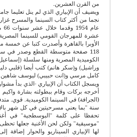
من القرن العشرين.
ويضيف أن الإبياري الذي لم ينل تعليما جا
نجما من أكثر كتاب السينما والمسرح غزا
عام
عشرة للمهرجان القومي للسينما المصرية ال
الأوبرا بالقاهرة وأصدرت كتبا عن خمسة مك
118 صفحة متوسطة القطع وصدر في سلسلة عنوانها (الخالدون).
وراشيل) و(سكر هانم) كتب أيضا (قلبي دلي
كامل مرسي و(انت حبيبي) ليوسف شاهين.
أخرجه بركات وقام ببطولته بشارة واكيم و
(الجرافة) في السينما الكوميدية. قوي. متدف
سنة "بما يعني مسرحيتين في كل شهر بالإض
تحفظا على كلمة "البوسطجية" في أغني
"موسيقية" ولكن لحن الأغنية جعلها تحظى 
لها الإبياري السيناريو والحوار إضافة 