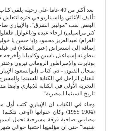
تأليف الأغاني والسيناريو في فترة انتعاش
البعض لقب "موليير الشرق". والإبياري صا
كتر مراسيلي) لرجاء عبده و(ياعوازل فلفلوا
الغرام) لعبدالعزيز محمود و(يا حسن يا خولي
إضافة إلى استعراض (عنبر العقلاء) في فيلم 
بونابرت والإمبراطور الروماني نيرون وعنتر
بمجال الفنون - في كتاب (أبوالسعود الإبيار
للفنان الراحل في الكتابة للسينما والمس
التجربة الأولى في الكتابة للإبياري وأيضا
تاريخ السينما المصرية".
(1904-1955) وكان عنوانها (اوعى ت
مصابني صاحبة فرقة مسرحية تحمل اسمها
شنيعا" حتى ان مؤلفيها اختفيا حوالي شهر