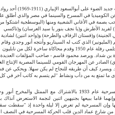
بعد أكثر من 40 عاما على رحيله يلقي كتاب جديد الضوء على أبوالسعود الإبياري (1911-1969) أحد رواد
 فن الكوميديا في المسرح والسينما في مصر والذي أطلق عل
حب بصمة في الأغاني الشعبية ومنها (البوسطجية اشتكوا من
) لفريد الأطرش و(يا نجف بنور يا سيد العرسان) و(تاكسي
 الجنينة) و(فستان الزفاف والطرحة) و(واحد اتنين) لشادية
(المليونير) الذي كتب له السيناريو وأنتجه أنور وجدي وقام
ببطولته إسماعيل ياسين وكاميليا وأخرجه حلمي رفلة عام 1950 وقدم محاكاة ساخرة لكل من نابليون
ة بن شداد.
ويرصد محمود قاسم - صاحب المؤلفات العديدة
ي) الصادر عن المهرجان القومي للسينما المصرية الإنتاج الغ
رح. ويسرد كيف أن طريقه للنجاح لم يكن سهلا. ويحكي عن ف
 مدى ما تمتع به من دأب ونشاط "لم يتسم به كاتب آخر في كل
وجاء في الكتاب ان الإبياري كتب أول مسرحية عام 1933 بالاشتراك مع الممثل والمخرج أ
تكلم) وإنهما قاما ببيعها بجنيهين اثنين لنجمة الاستعرض آنذاك ب
 وإن المسرحية لم تعرض إلا ليلة واحدة إذ "سقطت سق
 من شارع عماد الدين قلب الحركة المسرحية في النصف ال